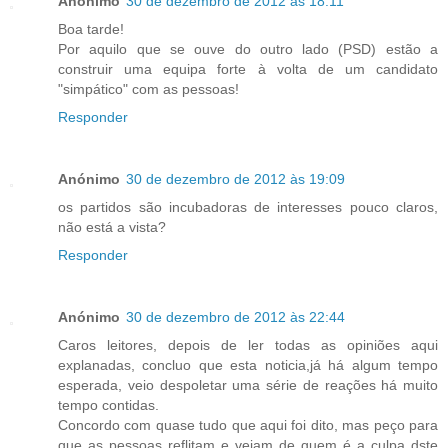
Anónimo
30 de dezembro de 2012 às 18:11
Boa tarde!
Por aquilo que se ouve do outro lado (PSD) estão a
construir uma equipa forte à volta de um candidato
"simpático" com as pessoas!
Responder
Anónimo
30 de dezembro de 2012 às 19:09
os partidos são incubadoras de interesses pouco claros,
não está a vista?
Responder
Anónimo
30 de dezembro de 2012 às 22:44
Caros leitores, depois de ler todas as opiniões aqui
explanadas, concluo que esta noticia,já há algum tempo
esperada, veio despoletar uma série de reações há muito
tempo contidas.
Concordo com quase tudo que aqui foi dito, mas peço para
que as pessoas reflitam e vejam de quem é a culpa dste