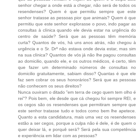
senhor chegar a onde está a chegar, não será de todos os
resendenses? Quem é que permitiu sempre que este
senhor tratasse as pessoas pior que animais? Quem é que
permitiu que este senhor explorasse o povo, indo pagar as
consultas à clínica quando ele devia estar na urgência do
centro de saúde? Será que as pessoas têm memória
curta? Quantos de vós, há uns anos atrás, não chegou à
urgência e o Sr. Drº não estava onde devia estar, mas sim
na sua clínica? Quantos de vós já não lhe pagou consultas
ao domicilio, quando ele, e os outros médicos, é certo, têm
que fazer um determinado números de consultas no
domicilio gratuitamente, sabiam disso? Quantas é que ele
faz sem cobrar os seus honorários? Será que as pessoas
não conhecem os seus direitos?
Nunca ouviram o ditado "em terra de cego quem tem olho é
rei"? Pois bem, ele desde que cá chegou foi sempre REI, e
os cegos são os resendenses que permitiram sempre que
este senhor tratasse tudo e todos como bem lhe apetece.
Quanto a esta candidatura, mais uma vez os resendenses
estão a ser cegos, porque a culpa não é dele, é de quem o
quer deixar lá, e porquê será? Será pela sua competência
e experiência em lidar com as pessoas?