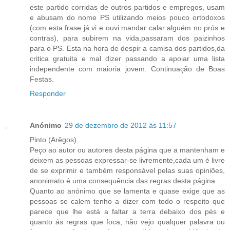
este partido corridas de outros partidos e empregos, usam
e abusam do nome PS utilizando meios pouco ortodoxos
(com esta frase já vi e ouvi mandar calar alguém no prós e
contras), para subirem na vida,passaram dos paizinhos
para o PS. Esta na hora de despir a camisa dos partidos,da
critica gratuita e mal dizer passando a apoiar uma lista
independente com maioria jovem. Continuação de Boas
Festas.
Responder
Anónimo
29 de dezembro de 2012 às 11:57
Pinto (Arêgos).
Peço ao autor ou autores desta página que a mantenham e
deixem as pessoas expressar-se livremente,cada um é livre
de se exprimir e também responsável pelas suas opiniões,
anonimato é uma consequência das regras desta página.
Quanto ao anónimo que se lamenta e quase exige que as
pessoas se calem tenho a dizer com todo o respeito que
parece que lhe está a faltar a terra debaixo dos pés e
quanto ás regras que foca, não vejo qualquer palavra ou