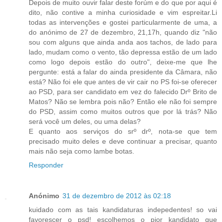
Depois de muito ouvir falar deste forúm e do que por aqui é
dito, não contive a minha curiosidade e vim espreitar.Li
todas as intervenções e gostei particularmente de uma, a
do anónimo de 27 de dezembro, 21,17h, quando diz "não
sou com alguns que ainda anda aos tachos, de lado para
lado, mudam como o vento, tão depressa estão de um lado
como logo depois estão do outro", deixe-me que lhe
pergunte: está a falar do ainda presidente da Câmara, não
está? Não foi ele que antes de vir cair no PS foi-se oferecer
ao PSD, para ser candidato em vez do falecido Drº Brito de
Matos? Não se lembra pois não? Então ele não foi sempre
do PSD, assim como muitos outros que por lá trás? Não
será você um deles, ou uma delas?
E quanto aos serviços do srº drº, nota-se que tem
precisado muito deles e deve continuar a precisar, quanto
mais não seja como lambe botas.
Responder
Anónimo
31 de dezembro de 2012 às 02:18
kuidado com as tais kandidaturas indepedentes! so vai
favorescer o psd! escolhemos o pior kandidato que