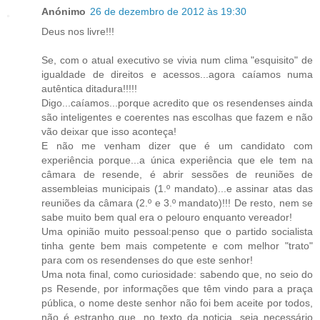
Anónimo
26 de dezembro de 2012 às 19:30
Deus nos livre!!!
Se, com o atual executivo se vivia num clima "esquisito" de
igualdade de direitos e acessos...agora caíamos numa
autêntica ditadura!!!!!
Digo...caíamos...porque acredito que os resendenses ainda
são inteligentes e coerentes nas escolhas que fazem e não
vão deixar que isso aconteça!
E não me venham dizer que é um candidato com
experiência porque...a única experiência que ele tem na
câmara de resende, é abrir sessões de reuniões de
assembleias municipais (1.º mandato)...e assinar atas das
reuniões da câmara (2.º e 3.º mandato)!!! De resto, nem se
sabe muito bem qual era o pelouro enquanto vereador!
Uma opinião muito pessoal:penso que o partido socialista
tinha gente bem mais competente e com melhor "trato"
para com os resendenses do que este senhor!
Uma nota final, como curiosidade: sabendo que, no seio do
ps Resende, por informações que têm vindo para a praça
pública, o nome deste senhor não foi bem aceite por todos,
não é estranho que, no texto da noticia, seja necessário