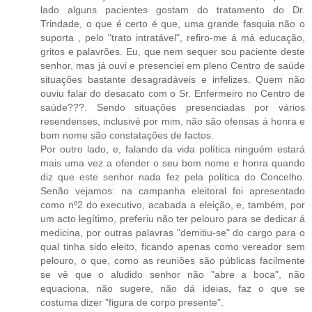
lado alguns pacientes gostam do tratamento do Dr.
Trindade, o que é certo é que, uma grande fasquia não o
suporta , pelo "trato intratável", refiro-me á má educação,
gritos e palavrões. Eu, que nem sequer sou paciente deste
senhor, mas já ouvi e presenciei em pleno Centro de saúde
situações bastante desagradáveis e infelizes. Quem não
ouviu falar do desacato com o Sr. Enfermeiro no Centro de
saúde???. Sendo situações presenciadas por vários
resendenses, inclusivé por mim, não são ofensas á honra e
bom nome são constatações de factos.
Por outro lado, e, falando da vida política ninguém estará
mais uma vez a ofender o seu bom nome e honra quando
diz que este senhor nada fez pela política do Concelho.
Senão vejamos: na campanha eleitoral foi apresentado
como nº2 do executivo, acabada a eleição, e, também, por
um acto legítimo, preferiu não ter pelouro para se dedicar á
medicina, por outras palavras "demitiu-se" do cargo para o
qual tinha sido eleito, ficando apenas como vereador sem
pelouro, o que, como as reuniões são públicas facilmente
se vê que o aludido senhor não "abre a boca", não
equaciona, não sugere, não dá ideias, faz o que se
costuma dizer "figura de corpo presente".