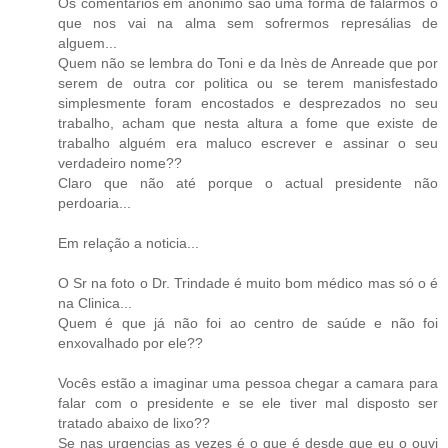
Os comentários em anónimo são uma forma de falarmos o
que nos vai na alma sem sofrermos represálias de
alguem...
Quem não se lembra do Toni e da Inès de Anreade que por
serem de outra cor politica ou se terem manisfestado
simplesmente foram encostados e desprezados no seu
trabalho, acham que nesta altura a fome que existe de
trabalho alguém era maluco escrever e assinar o seu
verdadeiro nome??
Claro que não até porque o actual presidente não
perdoaria...
Em relação a noticia...
O Sr na foto o Dr. Trindade é muito bom médico mas só o é
na Clinica...
Quem é que já não foi ao centro de saúde e não foi
enxovalhado por ele??
Vocês estão a imaginar uma pessoa chegar a camara para
falar com o presidente e se ele tiver mal disposto ser
tratado abaixo de lixo??
Se nas urgencias as vezes é o que é desde que eu o ouvi