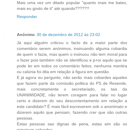
Mais uma vez um ditado popular "quanto mais me bates,
mais eu gosto de ti" até quando??????
Responder
Anónimo
30 de dezembro de 2012 às 23:02
Já aqui alguém criticou o facto de a maior parte dos
comentário serem anónimos, insinuando alguma cobardia
de quem o fazia, mas quem o insinuou não tem moral para
o fazer pois também não se identificou e p+or aquilo que se
pode ler em todos os comentário feitos, nenhuma mentira
ou calúnia foi dita em relação à figura em questão.
E já agora eu pergunto, não serão mais cobardes aqueles
que fazem parte da comissão politica do PS de Resende,
mais concretamente o secretariado, os tais da
UNANIMIDADE, não terem coragem para falar no lugar
certo e dizerem do seu descontentamento em relação a
este candidato? É mais fácil escreverem sob o anonimato e
dizerem aquilo que pensam, fazendo crer que são outras
pessoas.
Estas pessoas sao dignas de pena, estas sim são os
principais cobardes.