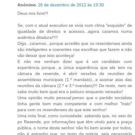
Anónimo
26 de dezembro de 2012 às 19:30
Deus nos livre!!!
Se, com o atual executivo se vivia num clima "esquisito" de
igualdade de direitos e acessos...agora caíamos numa
autêntica ditadura!!!!!
Digo...caíamos...porque acredito que os resendenses ainda
são inteligentes e coerentes nas escolhas que fazem e não
vão deixar que isso aconteça!
E não me venham dizer que é um candidato com
experiência porque...a única experiência que ele tem na
câmara de resende, é abrir sessões de reuniões de
assembleias municipais (1.º mandato)...e assinar atas das
reuniões da câmara (2.º e 3.º mandato)!!! De resto, nem se
sabe muito bem qual era o pelouro enquanto vereador!
Uma opinião muito pessoal:penso que o partido socialista
tinha gente bem mais competente e com melhor "trato"
para com os resendenses do que este senhor!
Uma nota final, como curiosidade: sabendo que, no seio do
ps Resende, por informações que têm vindo para a praça
pública, o nome deste senhor não foi bem aceite por todos,
não é estranho que, no texto da noticia, seja necessário