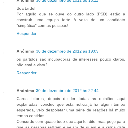
Anónimo
30 de dezembro de 2012 às 18:11
Boa tarde!
Por aquilo que se ouve do outro lado (PSD) estão a
construir uma equipa forte à volta de um candidato
"simpático" com as pessoas!
Responder
Anónimo
30 de dezembro de 2012 às 19:09
os partidos são incubadoras de interesses pouco claros,
não está a vista?
Responder
Anónimo
30 de dezembro de 2012 às 22:44
Caros leitores, depois de ler todas as opiniões aqui
explanadas, concluo que esta noticia,já há algum tempo
esperada, veio despoletar uma série de reações há muito
tempo contidas.
Concordo com quase tudo que aqui foi dito, mas peço para
que as pessoas reflitam e vejam de quem é a culpa dste