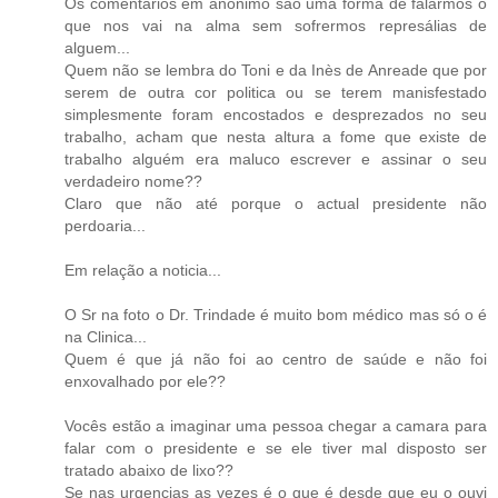
Os comentários em anónimo são uma forma de falarmos o
que nos vai na alma sem sofrermos represálias de
alguem...
Quem não se lembra do Toni e da Inès de Anreade que por
serem de outra cor politica ou se terem manisfestado
simplesmente foram encostados e desprezados no seu
trabalho, acham que nesta altura a fome que existe de
trabalho alguém era maluco escrever e assinar o seu
verdadeiro nome??
Claro que não até porque o actual presidente não
perdoaria...
Em relação a noticia...
O Sr na foto o Dr. Trindade é muito bom médico mas só o é
na Clinica...
Quem é que já não foi ao centro de saúde e não foi
enxovalhado por ele??
Vocês estão a imaginar uma pessoa chegar a camara para
falar com o presidente e se ele tiver mal disposto ser
tratado abaixo de lixo??
Se nas urgencias as vezes é o que é desde que eu o ouvi