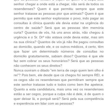
senhor chegar a onde está a chegar, não será de todos os
resendenses? Quem é que permitiu sempre que este
senhor tratasse as pessoas pior que animais? Quem é que
permitiu que este senhor explorasse o povo, indo pagar as
consultas à clínica quando ele devia estar na urgência do
centro de saúde? Será que as pessoas têm memória
curta? Quantos de vós, há uns anos atrás, não chegou à
urgência e o Sr. Drº não estava onde devia estar, mas sim
na sua clínica? Quantos de vós já não lhe pagou consultas
ao domicilio, quando ele, e os outros médicos, é certo, têm
que fazer um determinado números de consultas no
domicilio gratuitamente, sabiam disso? Quantas é que ele
faz sem cobrar os seus honorários? Será que as pessoas
não conhecem os seus direitos?
Nunca ouviram o ditado "em terra de cego quem tem olho é
rei"? Pois bem, ele desde que cá chegou foi sempre REI, e
os cegos são os resendenses que permitiram sempre que
este senhor tratasse tudo e todos como bem lhe apetece.
Quanto a esta candidatura, mais uma vez os resendenses
estão a ser cegos, porque a culpa não é dele, é de quem o
quer deixar lá, e porquê será? Será pela sua competência
e experiência em lidar com as pessoas?