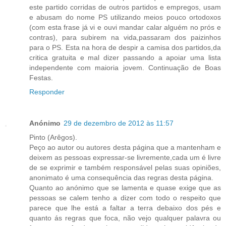
este partido corridas de outros partidos e empregos, usam
e abusam do nome PS utilizando meios pouco ortodoxos
(com esta frase já vi e ouvi mandar calar alguém no prós e
contras), para subirem na vida,passaram dos paizinhos
para o PS. Esta na hora de despir a camisa dos partidos,da
critica gratuita e mal dizer passando a apoiar uma lista
independente com maioria jovem. Continuação de Boas
Festas.
Responder
Anónimo
29 de dezembro de 2012 às 11:57
Pinto (Arêgos).
Peço ao autor ou autores desta página que a mantenham e
deixem as pessoas expressar-se livremente,cada um é livre
de se exprimir e também responsável pelas suas opiniões,
anonimato é uma consequência das regras desta página.
Quanto ao anónimo que se lamenta e quase exige que as
pessoas se calem tenho a dizer com todo o respeito que
parece que lhe está a faltar a terra debaixo dos pés e
quanto ás regras que foca, não vejo qualquer palavra ou