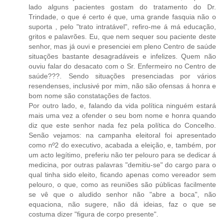
lado alguns pacientes gostam do tratamento do Dr.
Trindade, o que é certo é que, uma grande fasquia não o
suporta , pelo "trato intratável", refiro-me á má educação,
gritos e palavrões. Eu, que nem sequer sou paciente deste
senhor, mas já ouvi e presenciei em pleno Centro de saúde
situações bastante desagradáveis e infelizes. Quem não
ouviu falar do desacato com o Sr. Enfermeiro no Centro de
saúde???. Sendo situações presenciadas por vários
resendenses, inclusivé por mim, não são ofensas á honra e
bom nome são constatações de factos.
Por outro lado, e, falando da vida política ninguém estará
mais uma vez a ofender o seu bom nome e honra quando
diz que este senhor nada fez pela política do Concelho.
Senão vejamos: na campanha eleitoral foi apresentado
como nº2 do executivo, acabada a eleição, e, também, por
um acto legítimo, preferiu não ter pelouro para se dedicar á
medicina, por outras palavras "demitiu-se" do cargo para o
qual tinha sido eleito, ficando apenas como vereador sem
pelouro, o que, como as reuniões são públicas facilmente
se vê que o aludido senhor não "abre a boca", não
equaciona, não sugere, não dá ideias, faz o que se
costuma dizer "figura de corpo presente".