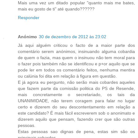
Mais uma vez um ditado popular "quanto mais me bates,
mais eu gosto de ti" até quando??????
Responder
Anónimo
30 de dezembro de 2012 às 23:02
Já aqui alguém criticou o facto de a maior parte dos
comentário serem anónimos, insinuando alguma cobardia
de quem o fazia, mas quem o insinuou não tem moral para
o fazer pois também não se identificou e p+or aquilo que se
pode ler em todos os comentário feitos, nenhuma mentira
ou calúnia foi dita em relação à figura em questão.
E já agora eu pergunto, não serão mais cobardes aqueles
que fazem parte da comissão politica do PS de Resende,
mais concretamente o secretariado, os tais da
UNANIMIDADE, não terem coragem para falar no lugar
certo e dizerem do seu descontentamento em relação a
este candidato? É mais fácil escreverem sob o anonimato e
dizerem aquilo que pensam, fazendo crer que são outras
pessoas.
Estas pessoas sao dignas de pena, estas sim são os
principais cobardes.