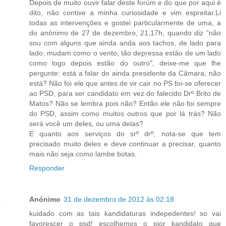
Depois de muito ouvir falar deste forúm e do que por aqui é
dito, não contive a minha curiosidade e vim espreitar.Li
todas as intervenções e gostei particularmente de uma, a
do anónimo de 27 de dezembro, 21,17h, quando diz "não
sou com alguns que ainda anda aos tachos, de lado para
lado, mudam como o vento, tão depressa estão de um lado
como logo depois estão do outro", deixe-me que lhe
pergunte: está a falar do ainda presidente da Câmara, não
está? Não foi ele que antes de vir cair no PS foi-se oferecer
ao PSD, para ser candidato em vez do falecido Drº Brito de
Matos? Não se lembra pois não? Então ele não foi sempre
do PSD, assim como muitos outros que por lá trás? Não
será você um deles, ou uma delas?
E quanto aos serviços do srº drº, nota-se que tem
precisado muito deles e deve continuar a precisar, quanto
mais não seja como lambe botas.
Responder
Anónimo
31 de dezembro de 2012 às 02:18
kuidado com as tais kandidaturas indepedentes! so vai
favorescer o psd! escolhemos o pior kandidato que