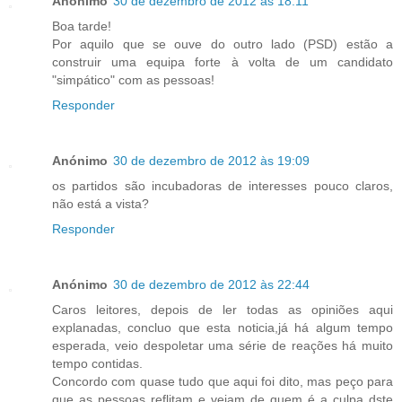
Anónimo
30 de dezembro de 2012 às 18:11
Boa tarde!
Por aquilo que se ouve do outro lado (PSD) estão a
construir uma equipa forte à volta de um candidato
"simpático" com as pessoas!
Responder
Anónimo
30 de dezembro de 2012 às 19:09
os partidos são incubadoras de interesses pouco claros,
não está a vista?
Responder
Anónimo
30 de dezembro de 2012 às 22:44
Caros leitores, depois de ler todas as opiniões aqui
explanadas, concluo que esta noticia,já há algum tempo
esperada, veio despoletar uma série de reações há muito
tempo contidas.
Concordo com quase tudo que aqui foi dito, mas peço para
que as pessoas reflitam e vejam de quem é a culpa dste