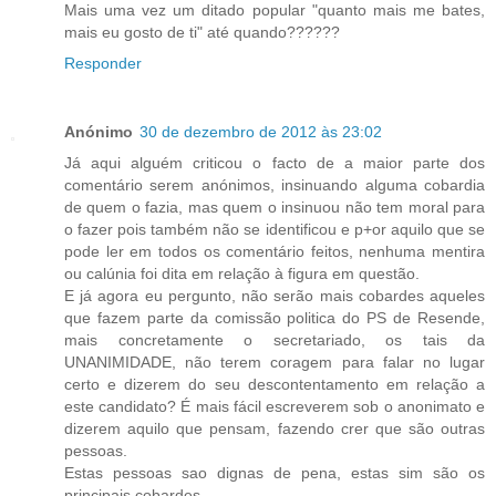
Mais uma vez um ditado popular "quanto mais me bates,
mais eu gosto de ti" até quando??????
Responder
Anónimo
30 de dezembro de 2012 às 23:02
Já aqui alguém criticou o facto de a maior parte dos
comentário serem anónimos, insinuando alguma cobardia
de quem o fazia, mas quem o insinuou não tem moral para
o fazer pois também não se identificou e p+or aquilo que se
pode ler em todos os comentário feitos, nenhuma mentira
ou calúnia foi dita em relação à figura em questão.
E já agora eu pergunto, não serão mais cobardes aqueles
que fazem parte da comissão politica do PS de Resende,
mais concretamente o secretariado, os tais da
UNANIMIDADE, não terem coragem para falar no lugar
certo e dizerem do seu descontentamento em relação a
este candidato? É mais fácil escreverem sob o anonimato e
dizerem aquilo que pensam, fazendo crer que são outras
pessoas.
Estas pessoas sao dignas de pena, estas sim são os
principais cobardes.