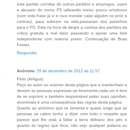
este partido corridas de outros partidos e empregos, usam
e abusam do nome PS utilizando meios pouco ortodoxos
(com esta frase já vi e ouvi mandar calar alguém no prós e
contras), para subirem na vida,passaram dos paizinhos
para o PS. Esta na hora de despir a camisa dos partidos,da
critica gratuita e mal dizer passando a apoiar uma lista
independente com maioria jovem. Continuação de Boas
Festas.
Responder
Anónimo
29 de dezembro de 2012 às 11:57
Pinto (Arêgos).
Peço ao autor ou autores desta página que a mantenham e
deixem as pessoas expressar-se livremente,cada um é livre
de se exprimir e também responsável pelas suas opiniões,
anonimato é uma consequência das regras desta página.
Quanto ao anónimo que se lamenta e quase exige que as
pessoas se calem tenho a dizer com todo o respeito que
parece que lhe está a faltar a terra debaixo dos pés e
quanto ás regras que foca, não vejo qualquer palavra ou