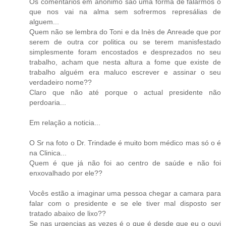
Os comentários em anónimo são uma forma de falarmos o
que nos vai na alma sem sofrermos represálias de
alguem...
Quem não se lembra do Toni e da Inès de Anreade que por
serem de outra cor politica ou se terem manisfestado
simplesmente foram encostados e desprezados no seu
trabalho, acham que nesta altura a fome que existe de
trabalho alguém era maluco escrever e assinar o seu
verdadeiro nome??
Claro que não até porque o actual presidente não
perdoaria...
Em relação a noticia...
O Sr na foto o Dr. Trindade é muito bom médico mas só o é
na Clinica...
Quem é que já não foi ao centro de saúde e não foi
enxovalhado por ele??
Vocês estão a imaginar uma pessoa chegar a camara para
falar com o presidente e se ele tiver mal disposto ser
tratado abaixo de lixo??
Se nas urgencias as vezes é o que é desde que eu o ouvi