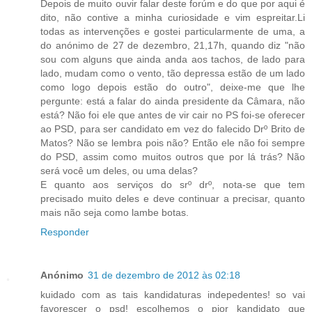
Depois de muito ouvir falar deste forúm e do que por aqui é
dito, não contive a minha curiosidade e vim espreitar.Li
todas as intervenções e gostei particularmente de uma, a
do anónimo de 27 de dezembro, 21,17h, quando diz "não
sou com alguns que ainda anda aos tachos, de lado para
lado, mudam como o vento, tão depressa estão de um lado
como logo depois estão do outro", deixe-me que lhe
pergunte: está a falar do ainda presidente da Câmara, não
está? Não foi ele que antes de vir cair no PS foi-se oferecer
ao PSD, para ser candidato em vez do falecido Drº Brito de
Matos? Não se lembra pois não? Então ele não foi sempre
do PSD, assim como muitos outros que por lá trás? Não
será você um deles, ou uma delas?
E quanto aos serviços do srº drº, nota-se que tem
precisado muito deles e deve continuar a precisar, quanto
mais não seja como lambe botas.
Responder
Anónimo
31 de dezembro de 2012 às 02:18
kuidado com as tais kandidaturas indepedentes! so vai
favorescer o psd! escolhemos o pior kandidato que