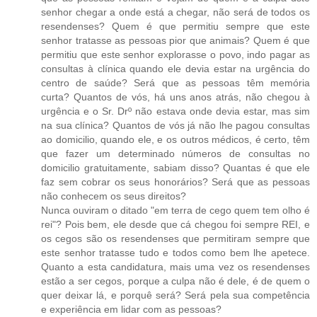
senhor chegar a onde está a chegar, não será de todos os
resendenses? Quem é que permitiu sempre que este
senhor tratasse as pessoas pior que animais? Quem é que
permitiu que este senhor explorasse o povo, indo pagar as
consultas à clínica quando ele devia estar na urgência do
centro de saúde? Será que as pessoas têm memória
curta? Quantos de vós, há uns anos atrás, não chegou à
urgência e o Sr. Drº não estava onde devia estar, mas sim
na sua clínica? Quantos de vós já não lhe pagou consultas
ao domicilio, quando ele, e os outros médicos, é certo, têm
que fazer um determinado números de consultas no
domicilio gratuitamente, sabiam disso? Quantas é que ele
faz sem cobrar os seus honorários? Será que as pessoas
não conhecem os seus direitos?
Nunca ouviram o ditado "em terra de cego quem tem olho é
rei"? Pois bem, ele desde que cá chegou foi sempre REI, e
os cegos são os resendenses que permitiram sempre que
este senhor tratasse tudo e todos como bem lhe apetece.
Quanto a esta candidatura, mais uma vez os resendenses
estão a ser cegos, porque a culpa não é dele, é de quem o
quer deixar lá, e porquê será? Será pela sua competência
e experiência em lidar com as pessoas?