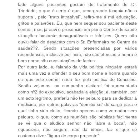
lado alguns pacientes gostam do tratamento do Dr.
Trindade, o que é certo é que, uma grande fasquia não o
suporta , pelo "trato intratável", refiro-me á má educação,
gritos e palavrões. Eu, que nem sequer sou paciente deste
senhor, mas já ouvi e presenciei em pleno Centro de saúde
situações bastante desagradáveis e infelizes. Quem não
ouviu falar do desacato com o Sr. Enfermeiro no Centro de
saúde???. Sendo situações presenciadas por vários
resendenses, inclusivé por mim, não são ofensas á honra e
bom nome são constatações de factos.
Por outro lado, e, falando da vida política ninguém estará
mais uma vez a ofender o seu bom nome e honra quando
diz que este senhor nada fez pela política do Concelho.
Senão vejamos: na campanha eleitoral foi apresentado
como nº2 do executivo, acabada a eleição, e, também, por
um acto legítimo, preferiu não ter pelouro para se dedicar á
medicina, por outras palavras "demitiu-se" do cargo para o
qual tinha sido eleito, ficando apenas como vereador sem
pelouro, o que, como as reuniões são públicas facilmente
se vê que o aludido senhor não "abre a boca", não
equaciona, não sugere, não dá ideias, faz o que se
costuma dizer "figura de corpo presente".