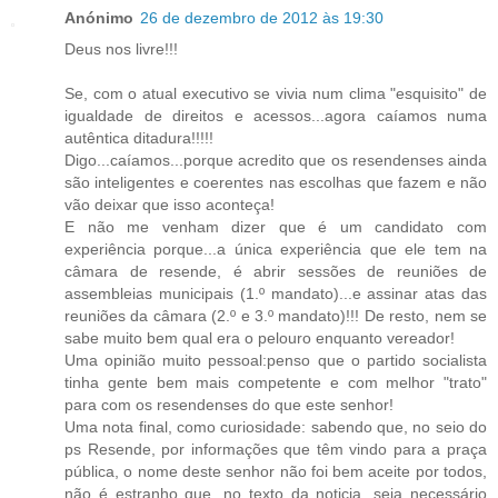
Anónimo
26 de dezembro de 2012 às 19:30
Deus nos livre!!!
Se, com o atual executivo se vivia num clima "esquisito" de
igualdade de direitos e acessos...agora caíamos numa
autêntica ditadura!!!!!
Digo...caíamos...porque acredito que os resendenses ainda
são inteligentes e coerentes nas escolhas que fazem e não
vão deixar que isso aconteça!
E não me venham dizer que é um candidato com
experiência porque...a única experiência que ele tem na
câmara de resende, é abrir sessões de reuniões de
assembleias municipais (1.º mandato)...e assinar atas das
reuniões da câmara (2.º e 3.º mandato)!!! De resto, nem se
sabe muito bem qual era o pelouro enquanto vereador!
Uma opinião muito pessoal:penso que o partido socialista
tinha gente bem mais competente e com melhor "trato"
para com os resendenses do que este senhor!
Uma nota final, como curiosidade: sabendo que, no seio do
ps Resende, por informações que têm vindo para a praça
pública, o nome deste senhor não foi bem aceite por todos,
não é estranho que, no texto da noticia, seja necessário