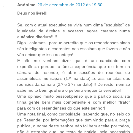
Anónimo
26 de dezembro de 2012 às 19:30
Deus nos livre!!!
Se, com o atual executivo se vivia num clima "esquisito" de
igualdade de direitos e acessos...agora caíamos numa
autêntica ditadura!!!!!
Digo...caíamos...porque acredito que os resendenses ainda
são inteligentes e coerentes nas escolhas que fazem e não
vão deixar que isso aconteça!
E não me venham dizer que é um candidato com
experiência porque...a única experiência que ele tem na
câmara de resende, é abrir sessões de reuniões de
assembleias municipais (1.º mandato)...e assinar atas das
reuniões da câmara (2.º e 3.º mandato)!!! De resto, nem se
sabe muito bem qual era o pelouro enquanto vereador!
Uma opinião muito pessoal:penso que o partido socialista
tinha gente bem mais competente e com melhor "trato"
para com os resendenses do que este senhor!
Uma nota final, como curiosidade: sabendo que, no seio do
ps Resende, por informações que têm vindo para a praça
pública, o nome deste senhor não foi bem aceite por todos,
não é estranho que, no texto da noticia, seja necessário