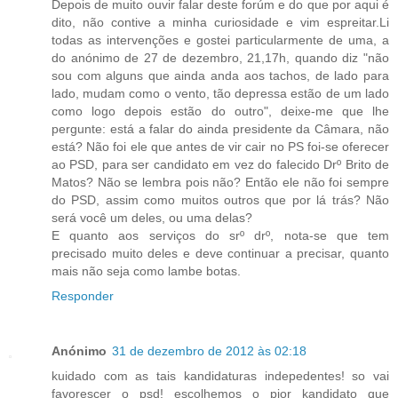
Depois de muito ouvir falar deste forúm e do que por aqui é
dito, não contive a minha curiosidade e vim espreitar.Li
todas as intervenções e gostei particularmente de uma, a
do anónimo de 27 de dezembro, 21,17h, quando diz "não
sou com alguns que ainda anda aos tachos, de lado para
lado, mudam como o vento, tão depressa estão de um lado
como logo depois estão do outro", deixe-me que lhe
pergunte: está a falar do ainda presidente da Câmara, não
está? Não foi ele que antes de vir cair no PS foi-se oferecer
ao PSD, para ser candidato em vez do falecido Drº Brito de
Matos? Não se lembra pois não? Então ele não foi sempre
do PSD, assim como muitos outros que por lá trás? Não
será você um deles, ou uma delas?
E quanto aos serviços do srº drº, nota-se que tem
precisado muito deles e deve continuar a precisar, quanto
mais não seja como lambe botas.
Responder
Anónimo
31 de dezembro de 2012 às 02:18
kuidado com as tais kandidaturas indepedentes! so vai
favorescer o psd! escolhemos o pior kandidato que