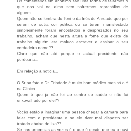
Os comentários em anónimo são uma forma de falarmos o
que nos vai na alma sem sofrermos represálias de
alguem...
Quem não se lembra do Toni e da Inès de Anreade que por
serem de outra cor politica ou se terem manisfestado
simplesmente foram encostados e desprezados no seu
trabalho, acham que nesta altura a fome que existe de
trabalho alguém era maluco escrever e assinar o seu
verdadeiro nome??
Claro que não até porque o actual presidente não
perdoaria...
Em relação a noticia...
O Sr na foto o Dr. Trindade é muito bom médico mas só o é
na Clinica...
Quem é que já não foi ao centro de saúde e não foi
enxovalhado por ele??
Vocês estão a imaginar uma pessoa chegar a camara para
falar com o presidente e se ele tiver mal disposto ser
tratado abaixo de lixo??
Se nas urgencias as vezes é o que é desde que eu o ouvi