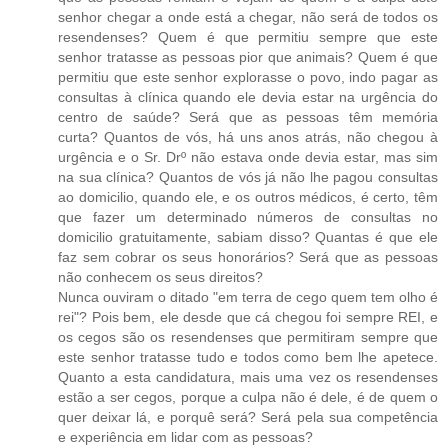
senhor chegar a onde está a chegar, não será de todos os
resendenses? Quem é que permitiu sempre que este
senhor tratasse as pessoas pior que animais? Quem é que
permitiu que este senhor explorasse o povo, indo pagar as
consultas à clínica quando ele devia estar na urgência do
centro de saúde? Será que as pessoas têm memória
curta? Quantos de vós, há uns anos atrás, não chegou à
urgência e o Sr. Drº não estava onde devia estar, mas sim
na sua clínica? Quantos de vós já não lhe pagou consultas
ao domicilio, quando ele, e os outros médicos, é certo, têm
que fazer um determinado números de consultas no
domicilio gratuitamente, sabiam disso? Quantas é que ele
faz sem cobrar os seus honorários? Será que as pessoas
não conhecem os seus direitos?
Nunca ouviram o ditado "em terra de cego quem tem olho é
rei"? Pois bem, ele desde que cá chegou foi sempre REI, e
os cegos são os resendenses que permitiram sempre que
este senhor tratasse tudo e todos como bem lhe apetece.
Quanto a esta candidatura, mais uma vez os resendenses
estão a ser cegos, porque a culpa não é dele, é de quem o
quer deixar lá, e porquê será? Será pela sua competência
e experiência em lidar com as pessoas?