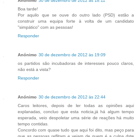
Anónimo
30 de dezembro de 2012 às 18:11
Boa tarde!
Por aquilo que se ouve do outro lado (PSD) estão a
construir uma equipa forte à volta de um candidato
"simpático" com as pessoas!
Responder
Anónimo
30 de dezembro de 2012 às 19:09
os partidos são incubadoras de interesses pouco claros,
não está a vista?
Responder
Anónimo
30 de dezembro de 2012 às 22:44
Caros leitores, depois de ler todas as opiniões aqui
explanadas, concluo que esta noticia,já há algum tempo
esperada, veio despoletar uma série de reações há muito
tempo contidas.
Concordo com quase tudo que aqui foi dito, mas peço para
que as pessoas reflitam e vejam de quem é a culpa dste