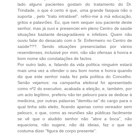
lado alguns pacientes gostam do tratamento do Dr.
Trindade, o que é certo é que, uma grande fasquia não o
suporta , pelo "trato intratável", refiro-me á má educação,
gritos e palavrões. Eu, que nem sequer sou paciente deste
senhor, mas já ouvi e presenciei em pleno Centro de saúde
situações bastante desagradáveis e infelizes. Quem não
ouviu falar do desacato com o Sr. Enfermeiro no Centro de
saúde???. Sendo situações presenciadas por vários
resendenses, inclusivé por mim, não são ofensas á honra e
bom nome são constatações de factos.
Por outro lado, e, falando da vida política ninguém estará
mais uma vez a ofender o seu bom nome e honra quando
diz que este senhor nada fez pela política do Concelho.
Senão vejamos: na campanha eleitoral foi apresentado
como nº2 do executivo, acabada a eleição, e, também, por
um acto legítimo, preferiu não ter pelouro para se dedicar á
medicina, por outras palavras "demitiu-se" do cargo para o
qual tinha sido eleito, ficando apenas como vereador sem
pelouro, o que, como as reuniões são públicas facilmente
se vê que o aludido senhor não "abre a boca", não
equaciona, não sugere, não dá ideias, faz o que se
costuma dizer "figura de corpo presente".