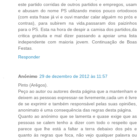
este partido corridas de outros partidos e empregos, usam
e abusam do nome PS utilizando meios pouco ortodoxos
(com esta frase já vi e ouvi mandar calar alguém no prós e
contras), para subirem na vida,passaram dos paizinhos
para o PS. Esta na hora de despir a camisa dos partidos,da
critica gratuita e mal dizer passando a apoiar uma lista
independente com maioria jovem. Continuação de Boas
Festas.
Responder
Anónimo
29 de dezembro de 2012 às 11:57
Pinto (Arêgos).
Peço ao autor ou autores desta página que a mantenham e
deixem as pessoas expressar-se livremente,cada um é livre
de se exprimir e também responsável pelas suas opiniões,
anonimato é uma consequência das regras desta página.
Quanto ao anónimo que se lamenta e quase exige que as
pessoas se calem tenho a dizer com todo o respeito que
parece que lhe está a faltar a terra debaixo dos pés e
quanto ás regras que foca, não vejo qualquer palavra ou