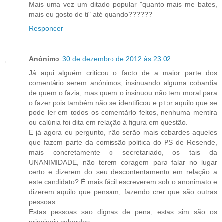
Mais uma vez um ditado popular "quanto mais me bates,
mais eu gosto de ti" até quando??????
Responder
Anónimo
30 de dezembro de 2012 às 23:02
Já aqui alguém criticou o facto de a maior parte dos
comentário serem anónimos, insinuando alguma cobardia
de quem o fazia, mas quem o insinuou não tem moral para
o fazer pois também não se identificou e p+or aquilo que se
pode ler em todos os comentário feitos, nenhuma mentira
ou calúnia foi dita em relação à figura em questão.
E já agora eu pergunto, não serão mais cobardes aqueles
que fazem parte da comissão politica do PS de Resende,
mais concretamente o secretariado, os tais da
UNANIMIDADE, não terem coragem para falar no lugar
certo e dizerem do seu descontentamento em relação a
este candidato? É mais fácil escreverem sob o anonimato e
dizerem aquilo que pensam, fazendo crer que são outras
pessoas.
Estas pessoas sao dignas de pena, estas sim são os
principais cobardes.