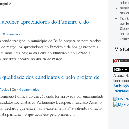
oder 
ugal e...
akak
dzwon
Tamk
 acolher apreciadores do Fumeiro e do
per lo
Olse
aplic
om
0 comentários
Utiliz
sendo tradição, o município de Baião prepara-se para receber,
0 de março, os apreciadores do fumeiro e da boa gastronomia
Visit
em mais uma edição da Feira do Fumeiro e do Cozido à
A abertura decorre no dia 28 de março...
la qualidade dos candidatos e pelo projeto de
A obra
No
licencia
Atribuiç
Região
| Com
0 comentários
Proibidas
Comissão Política do dia 25, onde foi aprovada por unanimidade
andidatos socialistas ao Parlamento Europeu, Francisco Assis, o
ta, declarou que esta é “uma excelente lista” e salientou o facto
ista paritária”, o que acontece pela primeira...