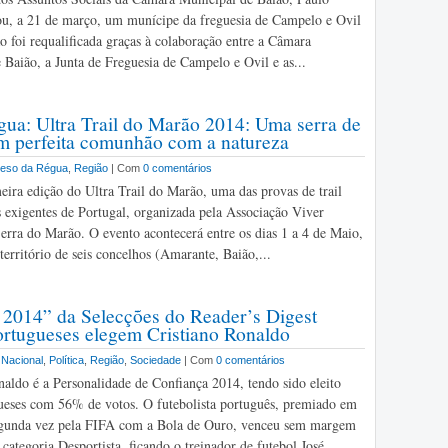
tou, a 21 de março, um munícipe da freguesia de Campelo e Ovil
ão foi requalificada graças à colaboração entre a Câmara
 Baião, a Junta de Freguesia de Campelo e Ovil e as...
ua: Ultra Trail do Marão 2014: Uma serra de
 em perfeita comunhão com a natureza
eso da Régua
,
Região
| Com
0 comentários
meira edição do Ultra Trail do Marão, uma das provas de trail
 exigentes de Portugal, organizada pela Associação Viver
erra do Marão. O evento acontecerá entre os dias 1 a 4 de Maio,
território de seis concelhos (Amarante, Baião,...
2014” da Selecções do Reader’s Digest
ortugueses elegem Cristiano Ronaldo
,
Nacional
,
Política
,
Região
,
Sociedade
| Com
0 comentários
naldo é a Personalidade de Confiança 2014, tendo sido eleito
ueses com 56% de votos. O futebolista português, premiado em
egunda vez pela FIFA com a Bola de Ouro, venceu sem margem
categoria Desportista, ficando o treinador de futebol José