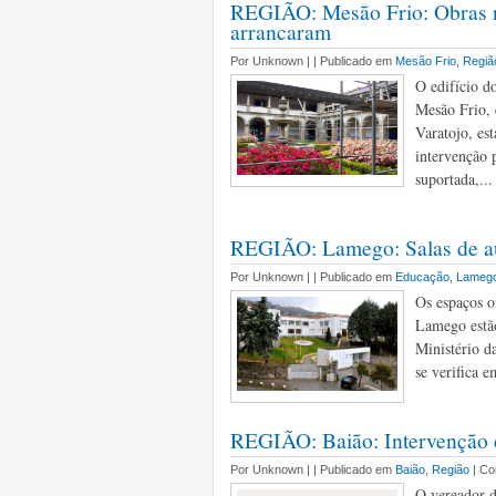
REGIÃO: Mesão Frio: Obras n
arrancaram
Por Unknown |
| Publicado em
Mesão Frio
,
Regiã
O edifício d
Mesão Frio, 
Varatojo, es
intervenção p
suportada,...
REGIÃO: Lamego: Salas de au
Por Unknown |
| Publicado em
Educação
,
Lameg
Os espaços o
Lamego estão
Ministério d
se verifica e
REGIÃO: Baião: Intervenção 
Por Unknown |
| Publicado em
Baião
,
Região
| C
O vereador d