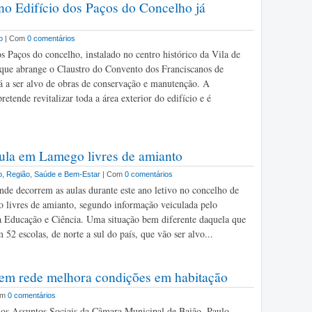
o Edifício dos Paços do Concelho já
o
| Com
0 comentários
os Paços do concelho, instalado no centro histórico da Vila de
que abrange o Claustro do Convento dos Franciscanos de
tá a ser alvo de obras de conservação e manutenção. A
retende revitalizar toda a área exterior do edifício e é
la em Lamego livres de amianto
o
,
Região
,
Saúde e Bem-Estar
| Com
0 comentários
nde decorrem as aulas durante este ano letivo no concelho de
 livres de amianto, segundo informação veiculada pelo
a Educação e Ciência. Uma situação bem diferente daquela que
m 52 escolas, de norte a sul do país, que vão ser alvo...
em rede melhora condições em habitação
om
0 comentários
os Assuntos Sociais da Câmara Municipal de Baião, Paulo