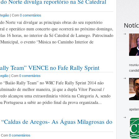
 Norte divulga reportório na Sé Catedral
Região
| Com
0 comentários
do Norte vai divulgar as principais obras do seu repertório
Notíc
oral e operático num concerto que ocorrerá no próximo domingo,
pelas 16 horas, no interior da Sé Catedral de Lamego. Patrocinado
Municipal, o evento “Música no Caminho Interior de
reuniu
ly Team” VENCE no Fafe Rally Sprint
candid
egião
| Com
0 comentários
do “Baião Rally Team” no WRC Fafe Rally Sprint 2014 não
culminado de melhor maneira, já que a dupla Vítor Pascoal /
do alcançou uma extraordinária vitória na Categoria A, sendo
pa Portuguesa a subir ao pódio final da prova organizada...
apelan
o “Caldas de Aregos- As Águas Milagrosas do
| Com
0 comentários