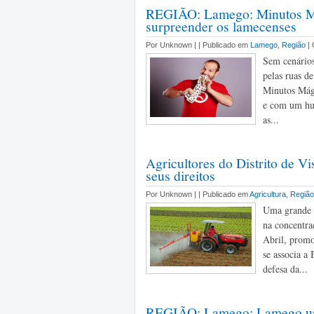
REGIÃO: Lamego: Minutos Má
surpreender os lamecenses
Por Unknown |
| Publicado em
Lamego
,
Região
|
Sem cenários
pelas ruas d
Minutos Mági
e com um hum
as...
Agricultores do Distrito de 
seus direitos
Por Unknown |
| Publicado em
Agricultura
,
Região
Uma grande r
na concentra
Abril, promo
se associa a
defesa da...
REGIÃO: Lamego: Lamego unid