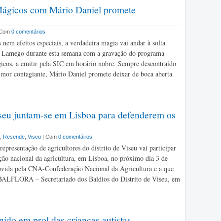
gicos com Mário Daniel promete
 Com
0 comentários
 nem efeitos especiais, a verdadeira magia vai andar à solta
e Lamego durante esta semana com a gravação do programa
cos, a emitir pela SIC em horário nobre. Sempre descontraído
or contagiante, Mário Daniel promete deixar de boca aberta
Viseu juntam-se em Lisboa para defenderem os
,
Resende
,
Viseu
| Com
0 comentários
epresentação de agricultores do distrito de Viseu vai participar
ção nacional da agricultura, em Lisboa, no próximo dia 3 de
vida pela CNA-Confederação Nacional da Agricultura e a que
 BALFLORA – Secretariado dos Baldios do Distrito de Viseu, em
o em prol das crianças autistas