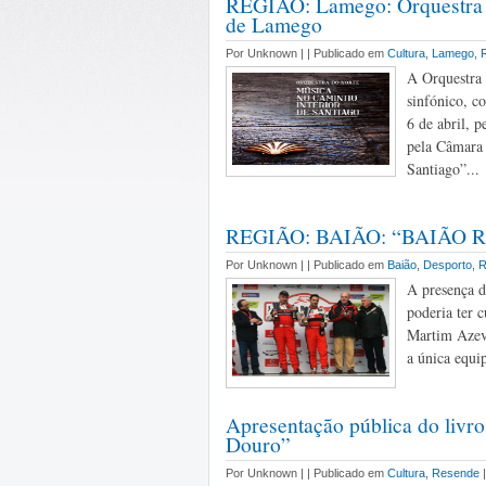
REGIÃO: Lamego: Orquestra do
de Lamego
Por Unknown |
| Publicado em
Cultura
,
Lamego
,
A Orquestra 
sinfónico, c
6 de abril, 
pela Câmara 
Santiago”...
REGIÃO: BAIÃO: “BAIÃO Ral
Por Unknown |
| Publicado em
Baião
,
Desporto
,
R
A presença 
poderia ter 
Martim Azeve
a única equi
Apresentação pública do livr
Douro”
Por Unknown |
| Publicado em
Cultura
,
Resende