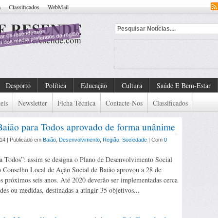
a
Classificados
WebMail
n
Desporto
Política
Educação
Cultura
Saúde E Bem-Estar
eis
Newsletter
Ficha Técnica
Contacte-Nos
Classificados
aião para Todos aprovado de forma unânime
14 | Publicado em
Baião
,
Desenvolvimento
,
Região
,
Sociedade
| Com
0
a Todos”: assim se designa o Plano de Desenvolvimento Social
 Conselho Local de Ação Social de Baião aprovou a 28 de
s próximos seis anos. Até 2020 deverão ser implementadas cerca
des ou medidas, destinadas a atingir 35 objetivos...