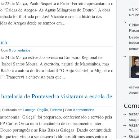
ia 22 de Março, Paulo Sequeira e Pedro Ferreira apresentaram o
ro “Caldas de Aregos- As Águas Milagrosas do Douro”. A obra
o CIR
Notícia
nhada foi ilustrada por José Vicente e conta a história das
ldas de Aregos desde os tempos em...
Cidad
Rese
Desde 
ura
habita
prepon
| Com
0 comentários
ia 24 de Março estive à conversa na Emissora Regional de
Isabel Santos Moura. A escritora, natural de Matosinhos, mas
 Baião é a autora do livro infantil “O Anjo Gabriel, o Miguel e o
l”. Transcrevi a entrevista para que...
estive
Associ
telaria de Pontevedra visitaram a escola de
Come
 | Publicado em
Lamego
,
Região
,
Turismo
| Com
0 comentários
yaza
stronomia “Galega” foi preparado, confecionado e servido pela
snapt
FP Carlos Orosa num intercâmbio de conhecimentos inter-
yaza
o Douro português e as Rias Baixas Galegas Dando continuidade
Tutu
io que tem vindo a ser desenvolvido nos últimos anos entre o
Graur