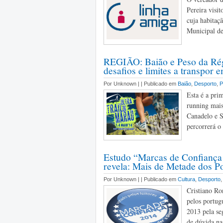
Pereira visi
cuja habitaç
Municipal de
REGIÃO: Baião e Peso da Rég
desafios e limites a transpor
Por Unknown |
| Publicado em
Baião
,
Desporto
,
P
Esta é a pri
running mais
Canadelo e S
percorrerá o 
Estudo “Marcas de Confiança 
revela: Mais de Metade dos P
Por Unknown |
| Publicado em
Cultura
,
Desporto
Cristiano Ro
pelos portug
2013 pela s
de dúvida na 