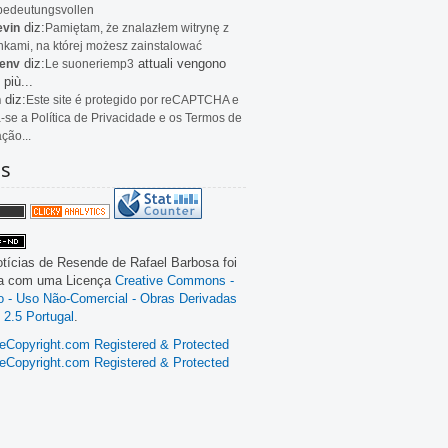
bedeutungsvollen
diz:
evin
Pamiętam, że znalazłem witrynę z
kami, na której możesz zainstalować
diz:
attuali vengono
env
Le
suoneriemp3
 più...
diz:
n
Este site é protegido por reCAPTCHA e
a-se a Política de Privacidade e os Termos de
ação...
as
tícias de Resende
de
Rafael Barbosa
foi
da com uma Licença
Creative Commons -
ão - Uso Não-Comercial - Obras Derivadas
 2.5 Portugal
.