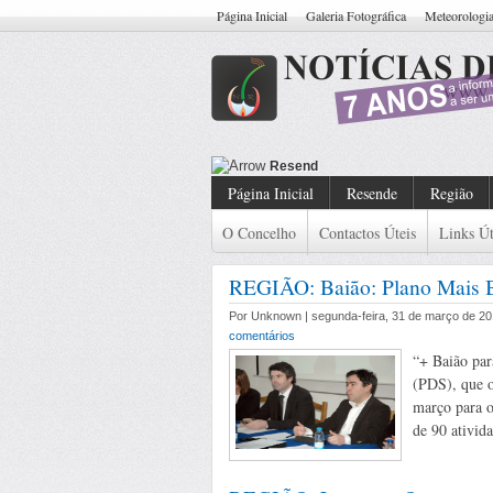
Página Inicial
Galeria Fotográfica
Meteorologi
Resende: Casal De Carteiristas Ide
Página Inicial
Resende
Região
O Concelho
Contactos Úteis
Links Út
REGIÃO: Baião: Plano Mais B
Por Unknown | segunda-feira, 31 de março de 20
comentários
“+ Baião par
(PDS), que o
março para o
de 90 ativida