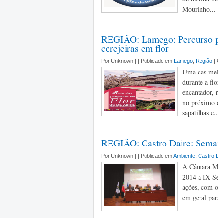
Mourinho...
REGIÃO: Lamego: Percurso ped
cerejeiras em flor
Por Unknown |
| Publicado em
Lamego
,
Região
|
Uma das melh
durante a fl
encantador, r
no próximo d
sapatilhas e..
REGIÃO: Castro Daire: Seman
Por Unknown |
| Publicado em
Ambiente
,
Castro 
A Câmara Mu
2014 a IX Se
ações, com o
em geral par