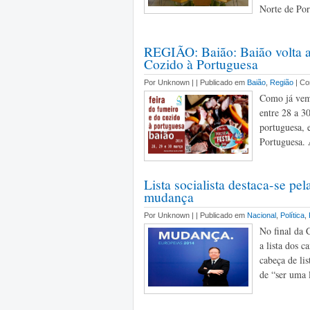
Norte de Port
REGIÃO: Baião: Baião volta a
Cozido à Portuguesa
Por Unknown |
| Publicado em
Baião
,
Região
| C
Como já vem 
entre 28 a 3
portuguesa, 
Portuguesa. 
Lista socialista destaca-se pe
mudança
Por Unknown |
| Publicado em
Nacional
,
Política
,
No final da 
a lista dos c
cabeça de lis
de “ser uma l