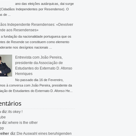
ano das eleições autárquicas, dai surge
 (Cidadãos Independentes por Resendense). O
s de ...
ãos Independente Resendenses: «Devolver
nde aos Resendenses»
a fundação da nacionalidade portuguesa que os
ntes de Resende se constituem como elemento
derante nos desígnios nacionais ...
Entrevista com João Pereira,
presidente da Associação de
Estudantes do Externato D. Afonso
Henriques
No passado dia 16 de Fevereiro,
mos à conversa com João Pereira, presidente da
ação de Estudantes do Externato D. Afonso He...
ntários
diz:
n
its okey !
ube
diz:
n
where is the other
app
diz:
eiher
Die Auswahl eines beruhigenden