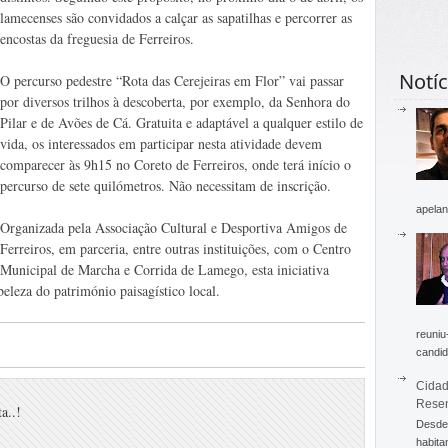
lamecenses são convidados a calçar as sapatilhas e percorrer as
encostas da freguesia de Ferreiros.
Notíc
O percurso pedestre “Rota das Cerejeiras em Flor” vai passar
por diversos trilhos à descoberta, por exemplo, da Senhora do
Pilar e de Avões de Cá. Gratuita e adaptável a qualquer estilo de
vida, os interessados em participar nesta atividade devem
comparecer às 9h15 no Coreto de Ferreiros, onde terá início o
percurso de sete quilómetros. Não necessitam de inscrição.
apelan
Organizada pela Associação Cultural e Desportiva Amigos de
Ferreiros, em parceria, entre outras instituições, com o Centro
Municipal de Marcha e Corrida de Lamego, esta iniciativa
beleza do património paisagístico local.
reuniu
candid
Cidad
Rese
a..!
Desde 
habita