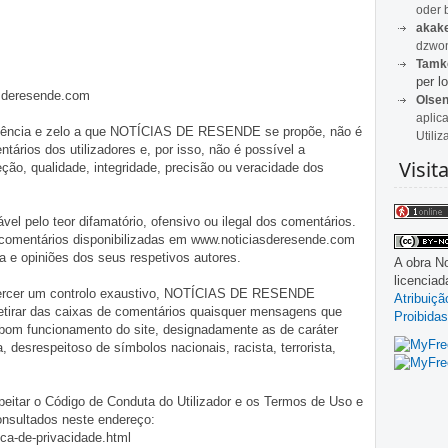
oder 
akak
dzwon
Tamk
per lo
asderesende.com
Olse
aplic
iligência e zelo a que NOTÍCIAS DE RESENDE se propõe, não é
Utiliz
tários dos utilizadores e, por isso, não é possível a
Visit
o, qualidade, integridade, precisão ou veracidade dos
pelo teor difamatório, ofensivo ou ilegal dos comentários.
 comentários disponibilizadas em www.noticiasderesende.com
 e opiniões dos seus respetivos autores.
A obra
No
licencia
exercer um controlo exaustivo, NOTÍCIAS DE RESENDE
Atribuiç
 retirar das caixas de comentários quaisquer mensagens que
Proibidas
 bom funcionamento do site, designadamente as de caráter
ia, desrespeitoso de símbolos nacionais, racista, terrorista,
eitar o Código de Conduta do Utilizador e os Termos de Uso e
onsultados neste endereço:
ica-de-privacidade.html