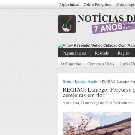
Página Inicial
Galeria Fotográfica
Meteorologi
Resende: Detido Cidadão Com Man
Página Inicial
Resende
Região
O Concelho
Contactos Úteis
Links Út
Home
»
Lamego
,
Região
» REGIÃO: Lamego: Percur
REGIÃO: Lamego: Percurso ped
cerejeiras em flor
quinta-feira, 27 de março de 2014 Publicado po