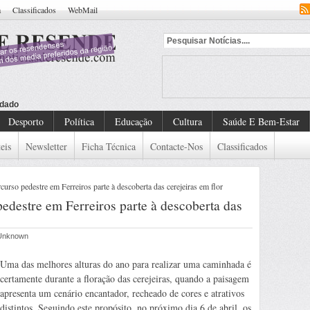
a
Classificados
WebMail
dado De Detenção Europeu
Desporto
Política
Educação
Cultura
Saúde E Bem-Estar
eis
Newsletter
Ficha Técnica
Contacte-Nos
Classificados
so pedestre em Ferreiros parte à descoberta das cerejeiras em flor
estre em Ferreiros parte à descoberta das
r Unknown
Uma das melhores alturas do ano para realizar uma caminhada é
certamente durante a floração das cerejeiras, quando a paisagem
apresenta um cenário encantador, recheado de cores e atrativos
distintos. Seguindo este propósito, no próximo dia 6 de abril, os