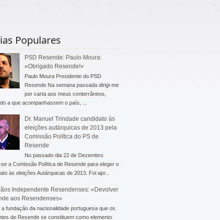
ias Populares
PSD Resende: Paulo Moura:
«Obrigado Resende!»
Paulo Moura Presidente do PSD
Resende Na semana passada dirigi-me
por carta aos meus conterrâneos,
do a que acompanhassem o país, ...
Dr. Manuel Trindade candidato às
eleições autárquicas de 2013 pela
Comissão Política do PS de
Resende
No passado dia 22 de Dezembro
-se a Comissão Política de Resende para eleger o
ato às eleições Autárquicas de 2013. Foi apr...
ãos Independente Resendenses: «Devolver
nde aos Resendenses»
a fundação da nacionalidade portuguesa que os
ntes de Resende se constituem como elemento