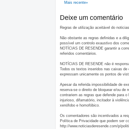
Mais recente»
Deixe um comentário
Regras de utilização aceitável do notici
Não obstante as regras definidas e a d
possível um controlo exaustivo dos comen
NOTÍCIAS DE RESENDE garantir a correçã
referidos comentários.
NOTÍCIAS DE RESENDE não é responsável 
Todos os textos inseridos nas caixas de
expressam unicamente os pontos de vista
Apesar da referida impossibilidade de 
reserva-se o direito de bloquear e/ou de
contrariem as regras que defende para o
injurioso, difamatório, incitador à violênc
xenófobo e homofóbico.
Os comentadores são incentivados a resp
Política de Privacidade que podem ser c
http://www.noticiasderesende.com/p/polit