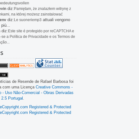
bedeutungsvollen
diz:
evin
Pamiętam, że znalazłem witrynę z
kami, na której możesz zainstalować
diz:
attuali vengono
env
Le
suoneriemp3
 più...
diz:
n
Este site é protegido por reCAPTCHA e
a-se a Política de Privacidade e os Termos de
ação...
as
tícias de Resende
de
Rafael Barbosa
foi
da com uma Licença
Creative Commons -
ão - Uso Não-Comercial - Obras Derivadas
 2.5 Portugal
.