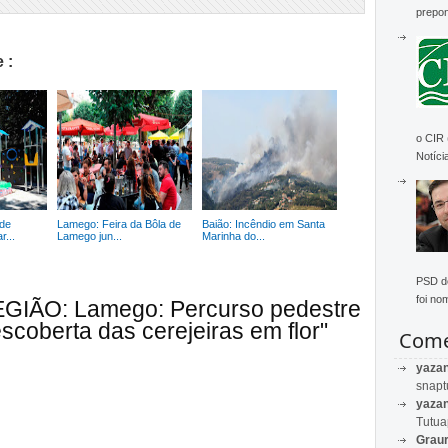
prepon
 :
o CIR
Notícia
de
Lamego: Feira da Bôla de
Baião: Incêndio em Santa
...
Lamego jun...
Marinha do...
PSD de
foi no
EGIÃO: Lamego: Percurso pedestre
scoberta das cerejeiras em flor"
Come
yaza
snapt
yaza
Tutu
Graur