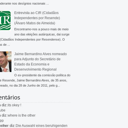
derante nos desígnios nacionais ...
Entrevista ao CIR (Cidadãos
Independentes por Resende)
(Álvaro Matos de Almeida)
Encontramo-nos a pouco mais de meio
ano das eleições autárquicas, dai surge
 (Cidadãos Independentes por Resendense). O
s de ...
Jaime Bernardino Alves nomeado
para Adjunto do Secretário de
Estado da Economia e
Desenvolvimento Regional
O ex-presidente da comissão política do
 Resende, Jaime Bernardino Alves, de 35 anos,
meado, no dia 28 de Junho de 2011, pelo g...
ntários
diz:
n
its okey !
ube
diz:
n
where is the other
app
diz:
eiher
Die Auswahl eines beruhigenden