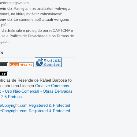
bedeutungsvollen
diz:
evin
Pamiętam, że znalazłem witrynę z
kami, na której możesz zainstalować
diz:
attuali vengono
env
Le
suoneriemp3
 più...
diz:
n
Este site é protegido por reCAPTCHA e
a-se a Política de Privacidade e os Termos de
ação...
as
tícias de Resende
de
Rafael Barbosa
foi
da com uma Licença
Creative Commons -
ão - Uso Não-Comercial - Obras Derivadas
 2.5 Portugal
.