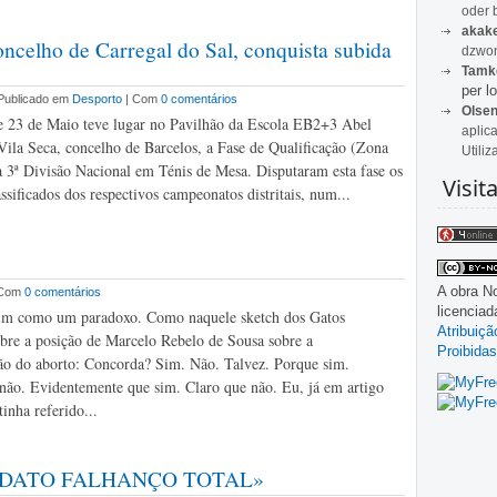
oder 
akak
ncelho de Carregal do Sal, conquista subida
dzwon
Tamk
per lo
 Publicado em
Desporto
| Com
0 comentários
Olse
e 23 de Maio teve lugar no Pavilhão da Escola EB2+3 Abel
aplic
ila Seca, concelho de Barcelos, a Fase de Qualificação (Zona
Utiliz
a 3ª Divisão Nacional em Ténis de Mesa. Disputaram esta fase os
Visit
ssificados dos respectivos campeonatos distritais, num...
A obra
No
 Com
0 comentários
licencia
im como um paradoxo. Como naquele sketch dos Gatos
Atribuiç
bre a posição de Marcelo Rebelo de Sousa sobre a
Proibidas
ão do aborto: Concorda? Sim. Não. Talvez. Porque sim.
ão. Evidentemente que sim. Claro que não. Eu, já em artigo
tinha referido...
ANDATO FALHANÇO TOTAL»