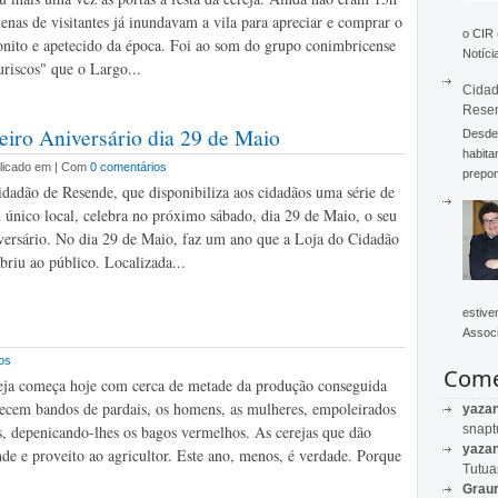
tenas de visitantes já inundavam a vila para apreciar e comprar o
o CIR
onito e apetecido da época. Foi ao som do grupo conimbricense
Notícia
riscos" que o Largo...
Cidad
Rese
eiro Aniversário dia 29 de Maio
Desde 
habita
blicado em | Com
0 comentários
prepon
dadão de Resende, que disponibiliza aos cidadãos uma série de
 único local, celebra no próximo sábado, dia 29 de Maio, o seu
versário. No dia 29 de Maio, faz um ano que a Loja do Cidadão
briu ao público. Localizada...
estive
Associ
os
Come
eja começa hoje com cerca de metade da produção conseguida
cem bandos de pardais, os homens, as mulheres, empoleirados
yaza
snapt
as, depenicando-lhes os bagos vermelhos. As cerejas que dão
yaza
de e proveito ao agricultor. Este ano, menos, é verdade. Porque
Tutu
Graur