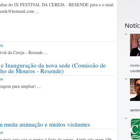
rafias do IX FESTIVAL DA CEREJA - RESENDE para o e-mail
sende@hotmail.com ...
Notíc
os
val da Cereja - Resende ...
 e Inauguração da nova sede (Comissão de
reuniu
ho de Mouros - Resende)
candid
os
magem para ampliar) ...
apelan
m muita animação e muitos visitantes
os
u mais uma vez as portas à festa da cereja. Ainda não eram 15h