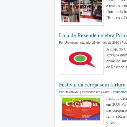
e muitas cen
fruto mais b
"Roncos e Cu
Loja de Resende celebra Prim
Por Unknown | sábado, 29 de maio de 2010 | Pu
A Loja do Ci
serviços num
primeiro ani
de Resende a
Festival da cereja sem fartura
Por Unknown |
| Publicado em | Com
1 comentári
Festa da Cer
em 2009 Pare
nas cerejeir
fama a Resen
o frio...