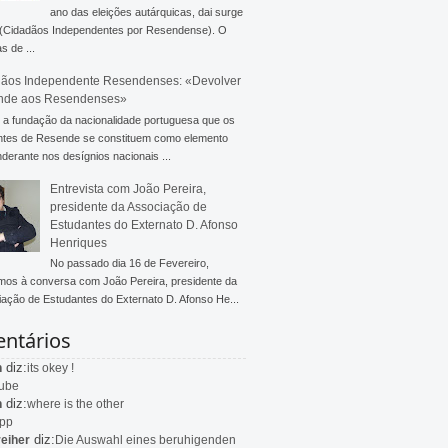
ano das eleições autárquicas, dai surge
 (Cidadãos Independentes por Resendense). O
s de ...
ãos Independente Resendenses: «Devolver
nde aos Resendenses»
a fundação da nacionalidade portuguesa que os
ntes de Resende se constituem como elemento
derante nos desígnios nacionais ...
Entrevista com João Pereira,
presidente da Associação de
Estudantes do Externato D. Afonso
Henriques
No passado dia 16 de Fevereiro,
mos à conversa com João Pereira, presidente da
ação de Estudantes do Externato D. Afonso He...
ntários
diz:
n
its okey !
ube
diz:
n
where is the other
app
diz:
eiher
Die Auswahl eines beruhigenden