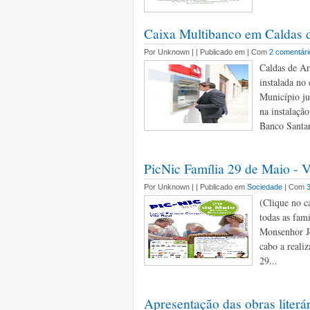
Caixa Multibanco em Caldas 
Por Unknown |
| Publicado em | Com
2 comentári
Caldas de Ar
instalada no 
Município j
na instalaçã
Banco Santan
PicNic Família 29 de Maio 
Por Unknown |
| Publicado em
Sociedade
| Com
(Clique no ca
todas as fam
Monsenhor Je
cabo a real
29...
Apresentação das obras literá