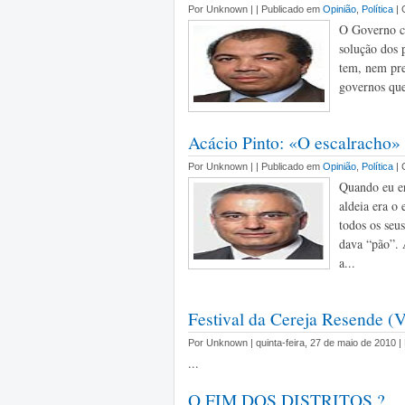
Por Unknown |
| Publicado em
Opinião
,
Política
|
O Governo c
solução dos 
tem, nem pre
governos que
Acácio Pinto: «O escalracho»
Por Unknown |
| Publicado em
Opinião
,
Política
|
Quando eu er
aldeia era o
todos os seu
dava “pão”. 
a...
Festival da Cereja Resende 
Por Unknown | quinta-feira, 27 de maio de 2010 
...
O FIM DOS DISTRITOS ?