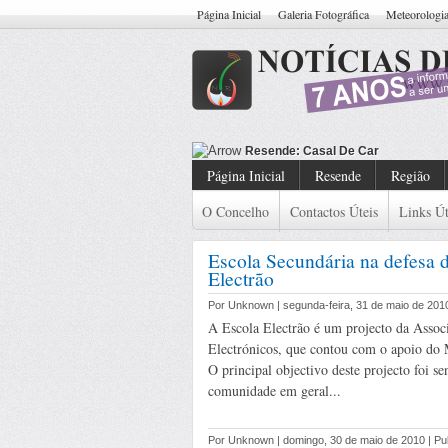
Página Inicial
Galeria Fotográfica
Meteorologi
Resende: Casal De Carteiristas Ide
Página Inicial
Resende
Região
O Concelho
Contactos Úteis
Links Út
Escola Secundária na defesa d
Electrão
Por Unknown | segunda-feira, 31 de maio de 201
A Escola Electrão é um projecto da Assoc
Electrónicos, que contou com o apoio do 
O principal objectivo deste projecto foi se
comunidade em geral...
Por Unknown | domingo, 30 de maio de 2010 | P