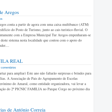
de Aregos
os
egos conta a partir de agora com uma caixa multibanco (ATM)
edifício do Posto de Turismo, junto ao cais turístico-fluvial. O
untamente com a Empresa Municipal Tur Aregos empenharam-se
o deste sistema nesta localidade que contou com o apoio do
der....
- VILA REAL
3 comentários
rtaz para ampliar) Este ano não faltarão surpresas e brindes para
ílias. A Associação de Pais do Agrupamento de Escolas
rónimo do Amaral, como entidade organizadora, vai levar a
ização do 2º PICNIC FAMILIA no Parque Corgo no próximo dia
rias de António Correia