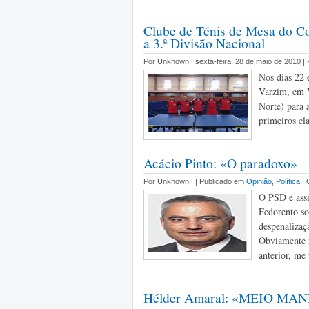
Clube de Ténis de Mesa do Co
a 3.ª Divisão Nacional
Por Unknown | sexta-feira, 28 de maio de 2010 |
Nos dias 22 
Varzim, em V
Norte) para 
primeiros cla
Acácio Pinto: «O paradoxo»
Por Unknown |
| Publicado em
Opinião
,
Política
|
O PSD é ass
Fedorento so
despenalizaç
Obviamente n
anterior, me 
Hélder Amaral: «MEIO M