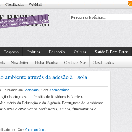
a
Classificados
WebMail
ntificado
Desporto
Política
Educação
Cultura
Saúde E Bem-Estar
eis
Newsletter
Ficha Técnica
Contacte-Nos
Classificados
o ambiente através da adesão à Esola
0 | Publicado em
Sociedade
| Com
0 comentários
iação Portuguesa de Gestão de Resíduos Eléctricos e
Ministério da Educação e da Agência Portuguesa do Ambiente.
nsibilizar e envolver os professores, alunos, funcionários e
ublicado em | Com
0 comentários