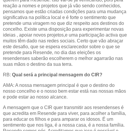
reação a nomes e projetos que já vão sendo conhecidos,
pensamos que estão criadas condições para uma mudança
significativa na política local e é forte o sentimento que
pretende uma viragem no que diz respeito aos destinos do
concelho. Existe uma disposição para experimentar novas
ideias , apoiar novos projetos,e uma participação activa que
muitos têm dado nas redes sociais. Certo que vão abraçar
este desafio, que se espera esclarecedor sobre o que se
pretende para Resende, no dia das eleições os
resendenses saberão escolherem o melhor agarrarão nas
suas mãos o destino da sua terra.
RB:
Qual será a principal mensagem do CIR?
AMA: A nossa mensagem principal é que o destino do
nosso concelho e o nosso bem estar está nas nossas mãos
e pode estar ao nosso alcance.
A mensagem que o CIR quer transmitir aos resendenses é
que acredita em Resende para viver, para acolher a família,
para educar os filhos e para amparar os idosos. É um
sentimento que nos liga, é a nossa casa, é a nossa família.
Resende somos nós. Acreditamos que isso é possível e