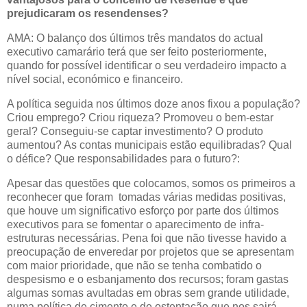
prejudicaram os resendenses?
AMA: O balanço dos últimos três mandatos do actual
executivo camarário terá que ser feito posteriormente,
quando for possível identificar o seu verdadeiro impacto a
nível social, económico e financeiro.
A política seguida nos últimos doze anos fixou a população?
Criou emprego? Criou riqueza? Promoveu o bem-estar
geral? Conseguiu-se captar investimento? O produto
aumentou? As contas municipais estão equilibradas? Qual
o défice? Que responsabilidades para o futuro?:
Apesar das questões que colocamos, somos os primeiros a
reconhecer que foram tomadas várias medidas positivas,
que houve um significativo esforço por parte dos últimos
executivos para se fomentar o aparecimento de infra-
estruturas necessárias. Pena foi que não tivesse havido a
preocupação de enveredar por projetos que se apresentam
com maior prioridade, que não se tenha combatido o
despesismo e o esbanjamento dos recursos; foram gastas
algumas somas avultadas em obras sem grande utilidade,
numa política de cimento e de ostentação que nos sairá