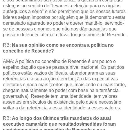
esforços no sentido de "levar esta eleição para os órgãos
autárquicos a sério" e não permitirem que os nossos futuros
líderes sejam impostos por alguém que já demonstrou estar
demasiado agarrado ao poder e querer mantê-lo, servindo-
se de pessoas e nomes que não nos dão garantias que
possam defender, afirmar e levar longe o nome de Resende.
RB:
Na
sua opinião como se encontra a política no
concelho de Resende?
AMA: A política no concelho de Resende é um pouco o
espelho daquilo que se passa a nível nacional. Os partidos
políticos estão vazios de ideais, abandonaram as suas
referências e a sua acção é em função das expectativas
eleitorais e nada mais (certos que, mais cedo ou mais tarde,
chegam naturalmente ao poder com base na alternância
governativa). Resende tem uma identidade, tem valores
assentes em séculos de existência pelo que é necessário
voltar a dar referência a essa identidade, a esses valores.
RB:
Ao longo dos últimos três mandatos do atual
executivo camarário que resultados/medidas foram
vantajosos para o concelho de Resende e que