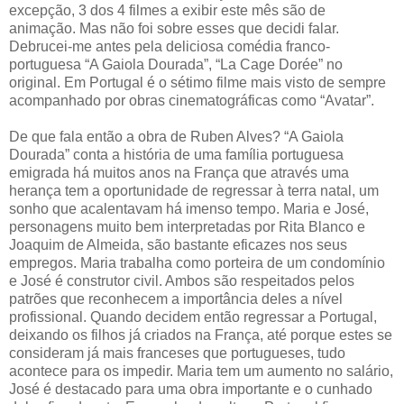
excepção, 3 dos 4 filmes a exibir este mês são de
animação. Mas não foi sobre esses que decidi falar.
Debrucei-me antes pela deliciosa comédia franco-
portuguesa “A Gaiola Dourada”, “La Cage Dorée” no
original. Em Portugal é o sétimo filme mais visto de sempre
acompanhado por obras cinematográficas como “Avatar”.
De que fala então a obra de Ruben Alves? “A Gaiola
Dourada” conta a história de uma família portuguesa
emigrada há muitos anos na França que através uma
herança tem a oportunidade de regressar à terra natal, um
sonho que acalentavam há imenso tempo. Maria e José,
personagens muito bem interpretadas por Rita Blanco e
Joaquim de Almeida, são bastante eficazes nos seus
empregos. Maria trabalha como porteira de um condomínio
e José é construtor civil. Ambos são respeitados pelos
patrões que reconhecem a importância deles a nível
profissional. Quando decidem então regressar a Portugal,
deixando os filhos já criados na França, até porque estes se
consideram já mais franceses que portugueses, tudo
acontece para os impedir. Maria tem um aumento no salário,
José é destacado para uma obra importante e o cunhado