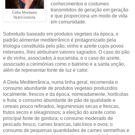
conhecimentos e costumes
transmitidos de geração em geração
Célia Monteiro
e que proporciona um modo de vida
Nutricionista
em comunidade.
Sobretudo baseado em produtos vegetais da época, o
padrão alimentar mediterrânico é protagonizado pela
triologia constituída pelo pão, vinho e azeite cujos povos
milenares, lhes atribuíram valores sagrados. O caso do pão
e do vinho, associados à eucaristia, e o caso do azeite,
associado a cerimónias como o batismo e a santa unção,
além de representar fonte de luz e calor.
A Dieta Mediterrânica, numa linha geral, recomenda o
consumo abundante de produtos vegetais produzidos
localmente, frescos e da época, nomeadamente, hortícolas
e fruta; o consumo abundante de pão de qualidade e
cereais pouco refinados, leguminosas secas e frescas,
frutos secos e oleaginosos; a eleição do azeite como
principal fonte de gordura; o consumo moderado de
pescado fresco, carnes brancas, laticínios e ovos; o
consumo de pequenas quantidades de carnes vermelhas e