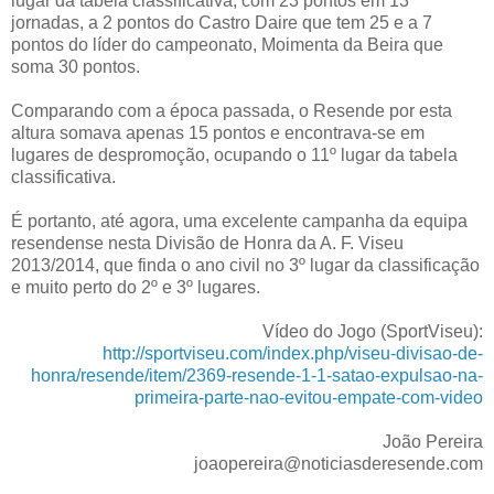
lugar da tabela classificativa, com 23 pontos em 13
jornadas, a 2 pontos do Castro Daire que tem 25 e a 7
pontos do líder do campeonato, Moimenta da Beira que
soma 30 pontos.
Comparando com a época passada, o Resende por esta
altura somava apenas 15 pontos e encontrava-se em
lugares de despromoção, ocupando o 11º lugar da tabela
classificativa.
É portanto, até agora, uma excelente campanha da equipa
resendense nesta Divisão de Honra da A. F. Viseu
2013/2014, que finda o ano civil no 3º lugar da classificação
e muito perto do 2º e 3º lugares.
Vídeo do Jogo (SportViseu):
http://sportviseu.com/index.php/viseu-divisao-de-
honra/resende/item/2369-resende-1-1-satao-expulsao-na-
primeira-parte-nao-evitou-empate-com-video
João Pereira
joaopereira@noticiasderesende.com