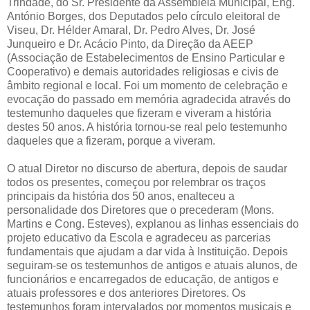
Trindade, do Sr. Presidente da Assembleia Municipal, Eng.
António Borges, dos Deputados pelo círculo eleitoral de
Viseu, Dr. Hélder Amaral, Dr. Pedro Alves, Dr. José
Junqueiro e Dr. Acácio Pinto, da Direção da AEEP
(Associação de Estabelecimentos de Ensino Particular e
Cooperativo) e demais autoridades religiosas e civis de
âmbito regional e local. Foi um momento de celebração e
evocação do passado em memória agradecida através do
testemunho daqueles que fizeram e viveram a história
destes 50 anos. A história tornou-se real pelo testemunho
daqueles que a fizeram, porque a viveram.
O atual Diretor no discurso de abertura, depois de saudar
todos os presentes, começou por relembrar os traços
principais da história dos 50 anos, enalteceu a
personalidade dos Diretores que o precederam (Mons.
Martins e Cong. Esteves), explanou as linhas essenciais do
projeto educativo da Escola e agradeceu as parcerias
fundamentais que ajudam a dar vida à Instituição. Depois
seguiram-se os testemunhos de antigos e atuais alunos, de
funcionários e encarregados de educação, de antigos e
atuais professores e dos anteriores Diretores. Os
testemunhos foram intervalados por momentos musicais e