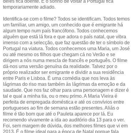
deles fica doente. E o sonho de voltar a Portugal fica
temporariamente adiado.
Identifica-se com o filme? Todos se identificam. Todos temos
um familiar, um amigo, um conhecido que é emigrante há
algum tempo num país francófono. Todos conhecemos
alguém que está lá fora e que adora o país natal, que vibra
imenso com a selecção, que faz questão de ter o símbolo de
Portugal na viatura. Todos conhecemos uma Maria, um José
ou até mesmo os filhos que chegam cá no Verão e se
dirigem a nós numa mescla de francês e português. O filme
dá-nos uma versão genuína da realidade. Talvez por o
próprio realizador ser emigrante e dividir a sua residência
entre Paris e Lisboa. É uma comédia que nos leva às
lágrimas do riso mas também às lágrimas da emoção e da
saudade. Que nos faz olhar para uma personagem e dizer é
tal e qual a minha tia, ou o meu primo. A Maria Vieira é
perfeita de empregada doméstica e até os convívios entre
portugueses ao fim de semana estão presentes. Aliás o
filme é tão bom que até o Pauleta aparece por lá. Eu
recomendo vivamente a ida ao auditório dia 13 para o ver.
Foi, sem margem de dúvida, dos melhores filmes que vi em
2013. É o filme ideal para a época de Natal porque fala