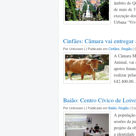
âmbito do Q
de mais de 3
execução dos
Urbana “Viv
Cinfães: Câmara vai entregar
Por Unknown |
| Publicado em
Cinfães
,
Região
| 
A Câmara Mu
Animal, vai 
apoios finan
realizar pel
€42.400,00..
Baião: Centro Cívico de Loivo
Por Unknown |
| Publicado em
Baião
,
Região
| C
A população 
sessões da ju
projeto da o
a identidade 