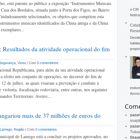
lho, está patente ao público a exposição “Instrumentos Musicais
 Casa dos Bordalos, situada junto à Porta dos Figos, no Bairro
o CIR
Notícia
Cuidadosamente selecionados, os objetos que compõem esta
nstrumentos musicais identificados da China antiga e da China
Cidad
exemplares...
Rese
Desde 
habita
 Resultados da atividade operacional do fim
prepon
Segurança
,
Viseu
| Com
0 comentários
ional Republicana, para além da sua atividade operacional
u a efeito um conjunto de operações, no decorrer do fim de
 12 de julho), as quais visaram a prevenção e combate à
estive
 violenta, fiscalização rodoviária, entre outras, nos seguintes
Associ
andos Territoriais: Aveiro;...
Come
gariou mais de 37 milhões de euros do
yaza
snapt
yaza
Lamego
,
Região
| Com
0 comentários
Tutu
icipal de Lamego está a concluir os projetos aprovados, no
Graur