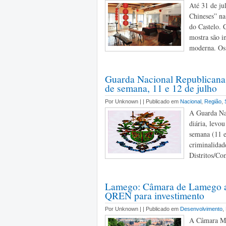
Até 31 de ju
Chineses” na
do Castelo. 
mostra são i
moderna. Os 
Guarda Nacional Republicana:
de semana, 11 e 12 de julho
Por Unknown |
| Publicado em
Nacional
,
Região
,
A Guarda Nac
diária, levo
semana (11 e
criminalidade
Distritos/Com
Lamego: Câmara de Lamego an
QREN para investimento
Por Unknown |
| Publicado em
Desenvolvimento
,
A Câmara Mun