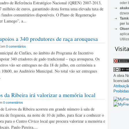
uadro de Referência Estratégico Nacional (QREN) 2007-2013,
oder 
akak
7 milhões de euros, garantindo desta forma uma elevada taxa de
dzwon
 fundos comunitários disponíveis. O Plano de Regeneração
Tamk
er Lamego”, a...
per lo
Olse
aplic
 apoios a 340 produtores de raça arouquesa
Utiliz
Com
0 comentários
Visit
nicipal de Cinfães, no âmbito do Programa de Incentivo
apoiar 340 criadores de gado tradicional – raça arouquesa. Os
ceiros vão ser entregues no dia 18 de julho, em cerimónia a
as 10h00, no Auditório Municipal. No total vão ser entregues
A obra
No
.
licencia
Atribuiç
Proibidas
s da Ribeira irá valorizar a memória local
om
0 comentários
de Loivos da Ribeira acorreu em grande número à sala de
nta de freguesia, na noite de 10 de julho, para ficar a conhecer o
bra para o Centro Cívico local que procura valorizar a memória e
locais. Paulo Pereira,...