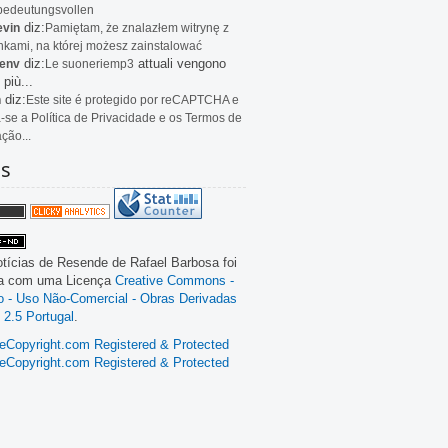
bedeutungsvollen
diz:
evin
Pamiętam, że znalazłem witrynę z
kami, na której możesz zainstalować
diz:
attuali vengono
env
Le
suoneriemp3
 più...
diz:
n
Este site é protegido por reCAPTCHA e
a-se a Política de Privacidade e os Termos de
ação...
as
tícias de Resende
de
Rafael Barbosa
foi
da com uma Licença
Creative Commons -
ão - Uso Não-Comercial - Obras Derivadas
 2.5 Portugal
.