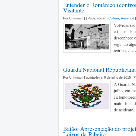
Entender o Românico (confron
Visitante
Por Unknown |
| Publicado em
Cultura
,
Resende
Volvidas são
estudos hist
desconhece 
segundo algu
teóricos dos 
Guarda Nacional Republicana
Por Unknown | quinta-feira, 9 de julho de 2015 |
A Guarda Nac
julho, em tod
ciclomotores,
maior intens
de acidente..
Baião: Apresentação do projet
Loivos da Ribeira