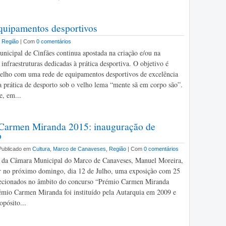
quipamentos desportivos
,
Região
| Com
0 comentários
icipal de Cinfães continua apostada na criação e/ou na
infraestruturas dedicadas à prática desportiva. O objetivo é
elho com uma rede de equipamentos desportivos de excelência
 prática de desporto sob o velho lema “mente sã em corpo são”.
, em...
Carmen Miranda 2015: inauguração de
o
 Publicado em
Cultura
,
Marco de Canaveses
,
Região
| Com
0 comentários
e da Câmara Municipal do Marco de Canaveses, Manuel Moreira,
r no próximo domingo, dia 12 de Julho, uma exposição com 25
elecionados no âmbito do concurso “Prémio Carmen Miranda
mio Carmen Miranda foi instituído pela Autarquia em 2009 e
pósito...