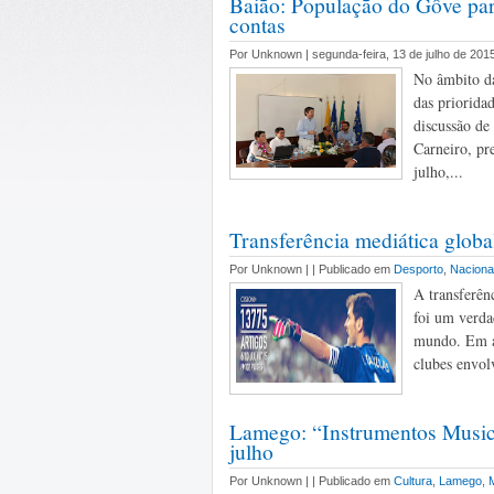
Baião: População do Gôve par
contas
Por Unknown | segunda-feira, 13 de julho de 201
No âmbito da
das priorida
discussão de
Carneiro, pr
julho,...
Transferência mediática globa
Por Unknown |
| Publicado em
Desporto
,
Naciona
A transferên
foi um verda
mundo. Em ap
clubes envol
Lamego: “Instrumentos Musica
julho
Por Unknown |
| Publicado em
Cultura
,
Lamego
,