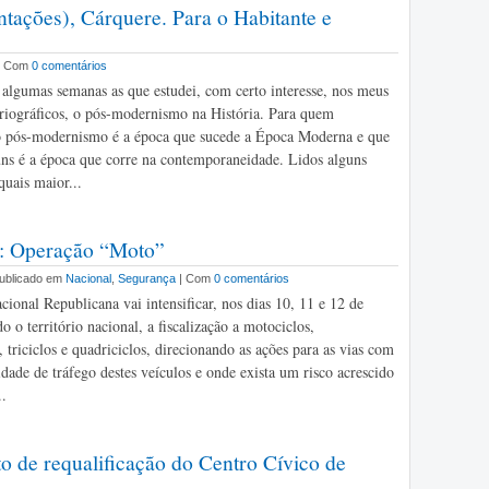
tações), Cárquere. Para o Habitante e
| Com
0 comentários
 algumas semanas as que estudei, com certo interesse, nos meus
oriográficos, o pós-modernismo na História. Para quem
o pós-modernismo é a época que sucede a Época Moderna e que
ns é a época que corre na contemporaneidade. Lidos alguns
quais maior...
: Operação “Moto”
 Publicado em
Nacional
,
Segurança
| Com
0 comentários
ional Republicana vai intensificar, nos dias 10, 11 e 12 de
o o território nacional, a fiscalização a motociclos,
 triciclos e quadriciclos, direcionando as ações para as vias com
idade de tráfego destes veículos e onde exista um risco acrescido
..
o de requalificação do Centro Cívico de