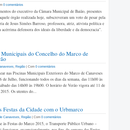
om
0 comentários
mentos do executivo da Câmara Municipal de Baião, presentes
aquele órgão realizada hoje, subscreveram um voto de pesar pela
a de Jesus Simões Barroso, professora, atriz, ativista política e
a acérrima defensora dos ideais da liberdade e da democracia”.
s Municipais do Concelho do Marco de
rão
Canaveses
,
Região
| Com
0 comentários
ear nas Piscinas Municipais Exteriores do Marco de Canaveses
 6 de Julho, funcionando todos os dias da semana, das 11h00 às
sábado das 14h00 às 19h00. O horário de Verão vigora até 11 de
2015. Os utentes do...
s Festas da Cidade com o Urbmarco
de Canaveses
,
Região
| Com
0 comentários
e às Festas do Marco 2015, o Transporte Público Urbano –
 funcionar, excepcionalmente, nos fins-de-semana das Festas,