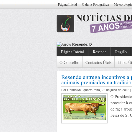
Página Inicial
Galeria Fotográfica
Meteorologi
Resende: Detido Cidadão Com Man
Página Inicial
Resende
Região
O Concelho
Contactos Úteis
Links Út
Resende entrega incentivos a
animais premiados na tradicio
Por Unknown | quarta-feira, 22 de julho de 2015 
O Presidente
proceder à e
de raça arou
Feira de S. 