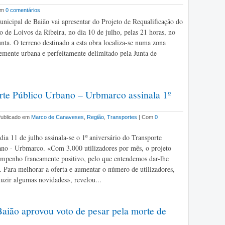
om
0 comentários
icipal de Baião vai apresentar do Projeto de Requalificação do
o de Loivos da Ribeira, no dia 10 de julho, pelas 21 horas, no
unta. O terreno destinado a esta obra localiza-se numa zona
mente urbana e perfeitamente delimitado pela Junta de
te Público Urbano – Urbmarco assinala 1º
 Publicado em
Marco de Canaveses
,
Região
,
Transportes
| Com
0
ia 11 de julho assinala-se o 1º aniversário do Transporte
no - Urbmarco. «Com 3.000 utilizadores por mês, o projeto
mpenho francamente positivo, pelo que entendemos dar-lhe
. Para melhorar a oferta e aumentar o número de utilizadores,
uzir algumas novidades», revelou...
aião aprovou voto de pesar pela morte de