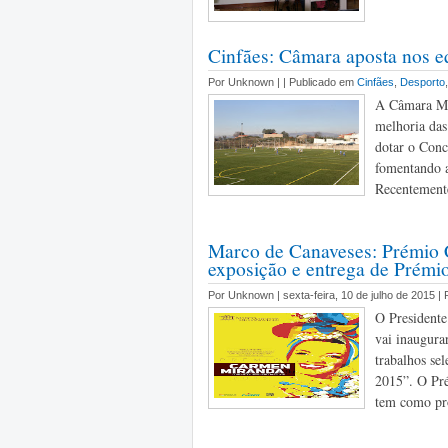
Cinfães: Câmara aposta nos e
Por Unknown |
| Publicado em
Cinfães
,
Desporto
A Câmara Mun
melhoria das 
dotar o Conc
fomentando a
Recentemente
Marco de Canaveses: Prémio 
exposição e entrega de Prémi
Por Unknown | sexta-feira, 10 de julho de 2015 |
O President
vai inaugura
trabalhos s
2015”. O Pré
tem como pro