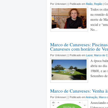
Por Unknown |
| Publicado em
Baião
,
Região
| C
Todos os ele
na reunião d
morte de Mari
social e “um
No...
Marco de Canaveses: Piscina
Canaveses com horário de Ve
Por Unknown |
| Publicado em
Lazer
,
Marco de 
A época baln
abriu no dia
19h00, e ao 
Setembro de 
Marco de Canaveses: Venha à
Por Unknown |
| Publicado em
Animação
,
Marco 
Associando-s
Urbmarco vai