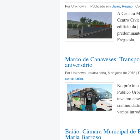
Por Unknown |
| Publicado em
Baião
,
Região
| C
A Câmara Mun
Centro Cívic
edifício da j
predominante
Freguesia,...
Marco de Canaveses: Transpor
aniversário
Por Unknown | quarta-feira, 8 de julho de 2015 |
comentários
No próximo d
Público Urba
teve um dese
continuidade
vamos introd
Baião: Câmara Municipal de B
Maria Barroso