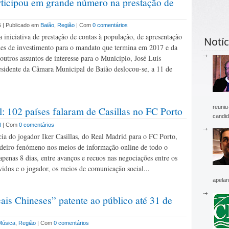
ticipou em grande número na prestação de
5 | Publicado em
Baião
,
Região
| Com
0 comentários
 iniciativa de prestação de contas à população, de apresentação
Notíc
des de investimento para o mandato que termina em 2017 e da
 outros assuntos de interesse para o Município, José Luís
esidente da Câmara Municipal de Baião deslocou-se, a 11 de
reuniu
l: 102 países falaram de Casillas no FC Porto
candid
l
| Com
0 comentários
cia do jogador Iker Casillas, do Real Madrid para o FC Porto,
deiro fenómeno nos meios de informação online de todo o
enas 8 dias, entre avanços e recuos nas negociações entre os
vidos e o jogador, os meios de comunicação social...
apelan
is Chineses” patente ao público até 31 de
Música
,
Região
| Com
0 comentários