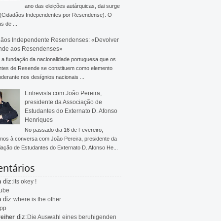
ano das eleições autárquicas, dai surge
 (Cidadãos Independentes por Resendense). O
s de ...
ãos Independente Resendenses: «Devolver
nde aos Resendenses»
a fundação da nacionalidade portuguesa que os
ntes de Resende se constituem como elemento
derante nos desígnios nacionais ...
Entrevista com João Pereira,
presidente da Associação de
Estudantes do Externato D. Afonso
Henriques
No passado dia 16 de Fevereiro,
mos à conversa com João Pereira, presidente da
ação de Estudantes do Externato D. Afonso He...
ntários
diz:
n
its okey !
ube
diz:
n
where is the other
app
diz:
eiher
Die Auswahl eines beruhigenden