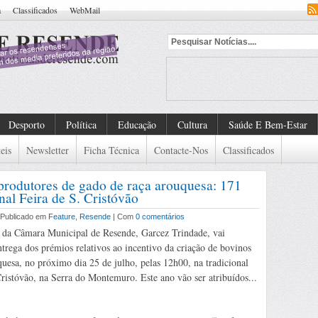
a
Classificados
WebMail
dado De Deten
Desporto
Política
Educação
Cultura
Saúde E Bem-Estar
eis
Newsletter
Ficha Técnica
Contacte-Nos
Classificados
 produtores de gado de raça arouquesa: 171
nal Feira de S. Cristóvão
| Publicado em
Feature
,
Resende
| Com
0 comentários
 da Câmara Municipal de Resende, Garcez Trindade, vai
ntrega dos prémios relativos ao incentivo da criação de bovinos
quesa, no próximo dia 25 de julho, pelas 12h00, na tradicional
Cristóvão, na Serra do Montemuro. Este ano vão ser atribuídos...