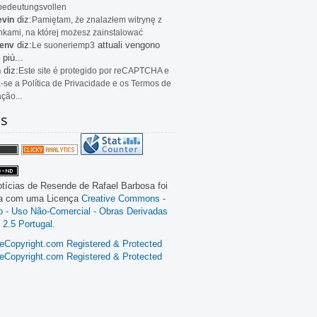
bedeutungsvollen
diz:
evin
Pamiętam, że znalazłem witrynę z
kami, na której możesz zainstalować
diz:
attuali vengono
env
Le
suoneriemp3
 più...
diz:
n
Este site é protegido por reCAPTCHA e
a-se a Política de Privacidade e os Termos de
ação...
as
tícias de Resende
de
Rafael Barbosa
foi
da com uma Licença
Creative Commons -
ão - Uso Não-Comercial - Obras Derivadas
 2.5 Portugal
.