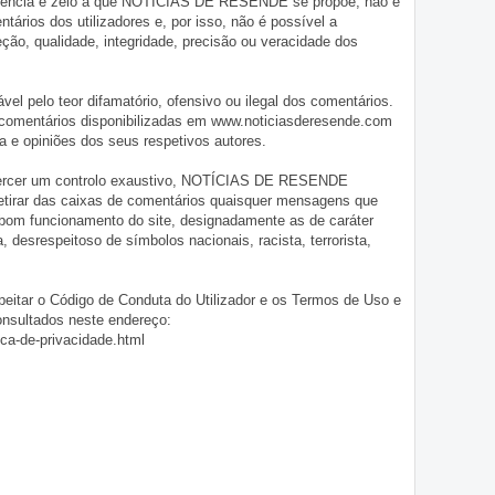
iligência e zelo a que NOTÍCIAS DE RESENDE se propõe, não é
tários dos utilizadores e, por isso, não é possível a
o, qualidade, integridade, precisão ou veracidade dos
pelo teor difamatório, ofensivo ou ilegal dos comentários.
 comentários disponibilizadas em www.noticiasderesende.com
 e opiniões dos seus respetivos autores.
exercer um controlo exaustivo, NOTÍCIAS DE RESENDE
 retirar das caixas de comentários quaisquer mensagens que
 bom funcionamento do site, designadamente as de caráter
ia, desrespeitoso de símbolos nacionais, racista, terrorista,
eitar o Código de Conduta do Utilizador e os Termos de Uso e
onsultados neste endereço:
ica-de-privacidade.html