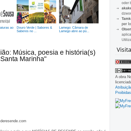
oder 
akak
dzwon
Tamk
per lo
aturas ao
Douro Verde | Sabores &
Lamego: Câmara de
Olse
Saberes no ...
Lamego abre ao pú...
aplic
Utiliz
Visit
ão: Música, poesia e história(s)
Santa Marinha"
A obra
No
licencia
Atribuiç
Proibidas
asderesende.com