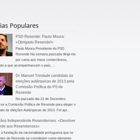
ias Populares
PSD Resende: Paulo Moura:
«Obrigado Resende!»
Paulo Moura Presidente do PSD
Resende Na semana passada dirigi-me
por carta aos meus conterrâneos,
do a que acompanhassem o país, ...
Dr. Manuel Trindade candidato às
eleições autárquicas de 2013 pela
Comissão Política do PS de
Resende
No passado dia 22 de Dezembro
-se a Comissão Política de Resende para eleger o
ato às eleições Autárquicas de 2013. Foi apr...
ãos Independente Resendenses: «Devolver
nde aos Resendenses»
a fundação da nacionalidade portuguesa que os
ntes de Resende se constituem como elemento