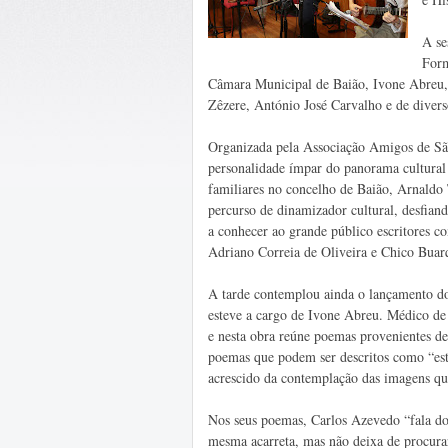
A se
Form
Câmara Municipal de Baião, Ivone Abreu, 
Zêzere, António José Carvalho e de diver
Organizada pela Associação Amigos de São
personalidade ímpar do panorama cultural
familiares no concelho de Baião, Arnaldo
percurso de dinamizador cultural, desfiand
a conhecer ao grande público escritores 
Adriano Correia de Oliveira e Chico Buar
A tarde contemplou ainda o lançamento do
esteve a cargo de Ivone Abreu. Médico de p
e nesta obra reúne poemas provenientes de 
poemas que podem ser descritos como “est
acrescido da contemplação das imagens qu
Nos seus poemas, Carlos Azevedo “fala do
mesma acarreta, mas não deixa de procurar 