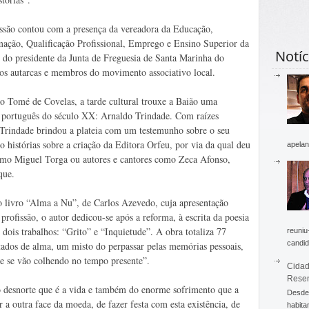
ssão contou com a presença da vereadora da Educação,
ação, Qualificação Profissional, Emprego e Ensino Superior da
Notíc
do presidente da Junta de Freguesia de Santa Marinha do
sos autarcas e membros do movimento associativo local.
 Tomé de Covelas, a tarde cultural trouxe a Baião uma
 português do século XX: Arnaldo Trindade. Com raízes
 Trindade brindou a plateia com um testemunho sobre o seu
o histórias sobre a criação da Editora Orfeu, por via da qual deu
apelan
como Miguel Torga ou autores e cantores como Zeca Afonso,
que.
 livro “Alma a Nu”, de Carlos Azevedo, cuja apresentação
rofissão, o autor dedicou-se após a reforma, à escrita da poesia
dois trabalhos: “Grito” e “Inquietude”. A obra totaliza 77
reuniu
candid
ados de alma, um misto do perpassar pelas memórias pessoais,
e se vão colhendo no tempo presente”.
Cidad
Rese
 desnorte que é a vida e também do enorme sofrimento que a
Desde 
a outra face da moeda, de fazer festa com esta existência, de
habita