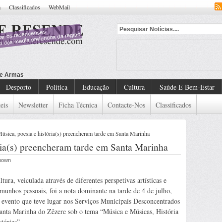
a
Classificados
WebMail
Desporto
Política
Educação
Cultura
Saúde E Bem-Estar
eis
Newsletter
Ficha Técnica
Contacte-Nos
Classificados
úsica, poesia e história(s) preencheram tarde em Santa Marinha
ria(s) preencheram tarde em Santa Marinha
known
ltura, veiculada através de diferentes perspetivas artísticas e
emunhos pessoais, foi a nota dominante na tarde de 4 de julho,
evento que teve lugar nos Serviços Municipais Desconcentrados
anta Marinha do Zêzere sob o tema “Música e Músicas, História
stórias”.