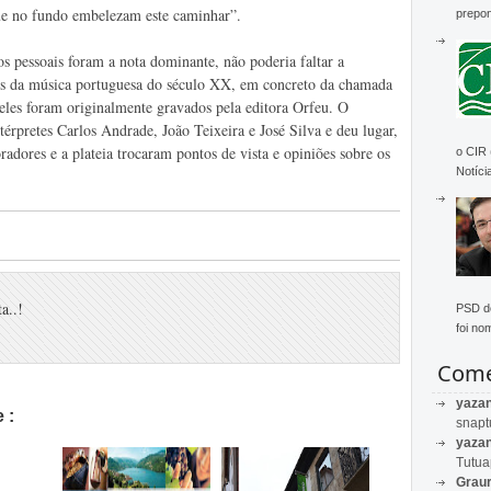
ue no fundo embelezam este caminhar”.
prepon
s pessoais foram a nota dominante, não poderia faltar a
os da música portuguesa do século XX, em concreto da chamada
eles foram originalmente gravados pela editora Orfeu. O
érpretes Carlos Andrade, João Teixeira e José Silva e deu lugar,
radores e a plateia trocaram pontos de vista e opiniões sobre os
o CIR
Notícia
a..!
PSD de
foi no
Come
yaza
 :
snapt
yaza
Tutu
Graur