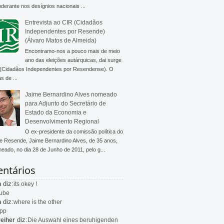
derante nos desígnios nacionais ...
Entrevista ao CIR (Cidadãos
Independentes por Resende)
(Álvaro Matos de Almeida)
Encontramo-nos a pouco mais de meio
ano das eleições autárquicas, dai surge
 (Cidadãos Independentes por Resendense). O
s de ...
Jaime Bernardino Alves nomeado
para Adjunto do Secretário de
Estado da Economia e
Desenvolvimento Regional
O ex-presidente da comissão política do
 Resende, Jaime Bernardino Alves, de 35 anos,
meado, no dia 28 de Junho de 2011, pelo g...
ntários
diz:
n
its okey !
ube
diz:
n
where is the other
app
diz:
eiher
Die Auswahl eines beruhigenden