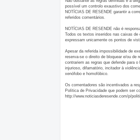
Não obstante as regras definidas e a d
possível um controlo exaustivo dos comen
NOTÍCIAS DE RESENDE garantir a correçã
referidos comentários.
NOTÍCIAS DE RESENDE não é responsável 
Todos os textos inseridos nas caixas de
expressam unicamente os pontos de vista
Apesar da referida impossibilidade de 
reserva-se o direito de bloquear e/ou de
contrariem as regras que defende para o
injurioso, difamatório, incitador à violênc
xenófobo e homofóbico.
Os comentadores são incentivados a resp
Política de Privacidade que podem ser c
http://www.noticiasderesende.com/p/polit