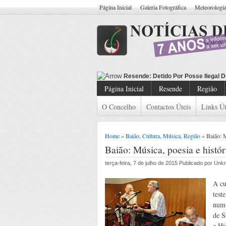
Página Inicial
Galeria Fotográfica
Meteorologi
Resende: Det
Página Inicial
Resende
Região
O Concelho
Contactos Úteis
Links Út
Home
»
Baião
,
Cultura
,
Música
,
Região
» Baião: M
Baião: Música, poesia e histó
terça-feira, 7 de julho de 2015 Publicado por Un
A cu
test
num 
de S
e Hi