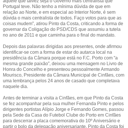
aquele que talvez seja o Governo mais centralista que
Portugal teve. Não tenho a mínima dúvida de que em
relação ao Norte, e em especial ao Interior Norte, é sem
dúvida o mais centralista de todos. Faço votos para que as
coisas mudem”, atirou Pinto da Costa, criticando a forma de
governar da Coligação do PSD/CDS que assumiu a tutela
no ano de 2011 e que caminha para o final do mandato.
Depois das palavras dirigidas aos presentes, onde afirmou
identificar-se com a forma de estar do autarca local na
presidência da Câmara porque está no F.C. Porto com “a
mesma grande paixão”, deixou uma mensagem no Livro de
Honra do Concelho e presenteou pessoalmente Armando
Mourisco, Presidente da Câmara Municipal de Cinfães, com
uma lembrança pelos 24 anos de casado que completava
naquele dia.
Antes de terminar a visita a Cinfães, em que Pinto da Costa
se fez acompanhar pela sua mulher Fernanda Pinto e pelos
dirigentes portistas Alípio Jorge e Fernando Gomes, passou
pela Sede da Casa do Futebol Clube do Porto em Cinfães
para descerrar a placa comemorativa do 10º Aniversário e
partir o bolo da delegação aniversariante. Pinto da Costa foi