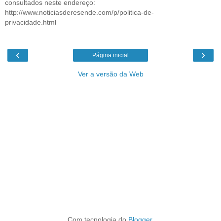
consultados neste endereço:
http://www.noticiasderesende.com/p/politica-de-
privacidade.html
‹
›
Página inicial
Ver a versão da Web
Com tecnologia do
Blogger
.