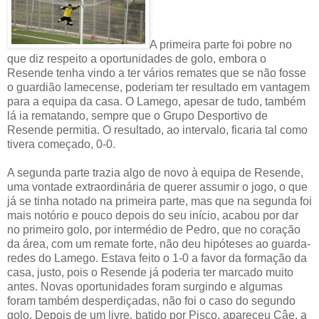
A primeira parte foi pobre no
que diz respeito a oportunidades de golo, embora o
Resende tenha vindo a ter vários remates que se não fosse
o guardião lamecense, poderiam ter resultado em vantagem
para a equipa da casa. O Lamego, apesar de tudo, também
lá ia rematando, sempre que o Grupo Desportivo de
Resende permitia. O resultado, ao intervalo, ficaria tal como
tivera começado, 0-0.
A segunda parte trazia algo de novo à equipa de Resende,
uma vontade extraordinária de querer assumir o jogo, o que
já se tinha notado na primeira parte, mas que na segunda foi
mais notório e pouco depois do seu início, acabou por dar
no primeiro golo, por intermédio de Pedro, que no coração
da área, com um remate forte, não deu hipóteses ao guarda-
redes do Lamego. Estava feito o 1-0 a favor da formação da
casa, justo, pois o Resende já poderia ter marcado muito
antes. Novas oportunidades foram surgindo e algumas
foram também desperdiçadas, não foi o caso do segundo
golo. Depois de um livre, batido por Pisco, apareceu Câe, a