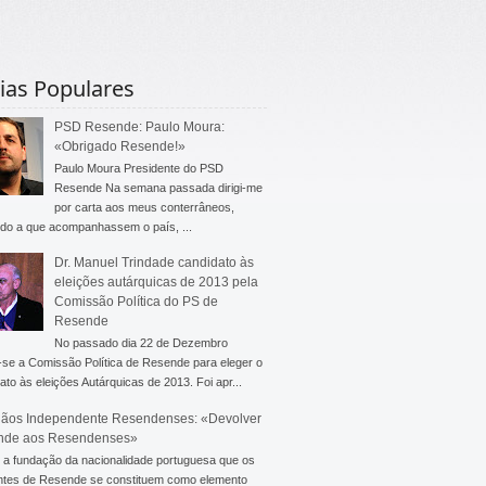
ias Populares
PSD Resende: Paulo Moura:
«Obrigado Resende!»
Paulo Moura Presidente do PSD
Resende Na semana passada dirigi-me
por carta aos meus conterrâneos,
do a que acompanhassem o país, ...
Dr. Manuel Trindade candidato às
eleições autárquicas de 2013 pela
Comissão Política do PS de
Resende
No passado dia 22 de Dezembro
-se a Comissão Política de Resende para eleger o
ato às eleições Autárquicas de 2013. Foi apr...
ãos Independente Resendenses: «Devolver
nde aos Resendenses»
a fundação da nacionalidade portuguesa que os
ntes de Resende se constituem como elemento