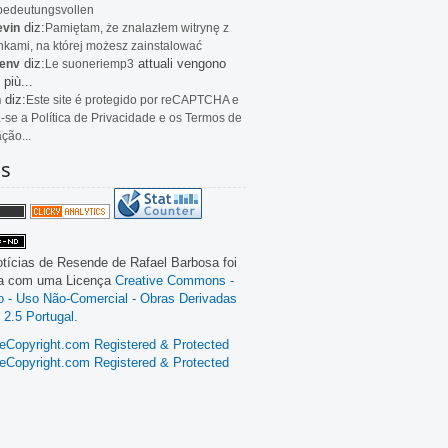
bedeutungsvollen
diz:
evin
Pamiętam, że znalazłem witrynę z
kami, na której możesz zainstalować
diz:
attuali vengono
env
Le
suoneriemp3
 più...
diz:
n
Este site é protegido por reCAPTCHA e
a-se a Política de Privacidade e os Termos de
ação...
as
tícias de Resende
de
Rafael Barbosa
foi
da com uma Licença
Creative Commons -
ão - Uso Não-Comercial - Obras Derivadas
 2.5 Portugal
.