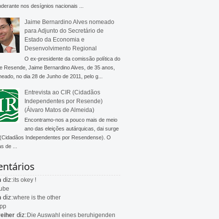
derante nos desígnios nacionais ...
Jaime Bernardino Alves nomeado
para Adjunto do Secretário de
Estado da Economia e
Desenvolvimento Regional
O ex-presidente da comissão política do
 Resende, Jaime Bernardino Alves, de 35 anos,
meado, no dia 28 de Junho de 2011, pelo g...
Entrevista ao CIR (Cidadãos
Independentes por Resende)
(Álvaro Matos de Almeida)
Encontramo-nos a pouco mais de meio
ano das eleições autárquicas, dai surge
 (Cidadãos Independentes por Resendense). O
s de ...
ntários
diz:
n
its okey !
ube
diz:
n
where is the other
app
diz:
eiher
Die Auswahl eines beruhigenden