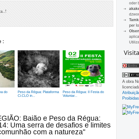
oder 
akak
a..!
dzwon
Tamk
per lo
Olse
aplic
 :
Utiliz
Visit
A obra
No
licencia
na do
Peso da Régua: Plataforma
Peso da Régua: II Festa do
Atribuiç
Ci.CLO in...
Voluntar...
Proibidas
EGIÃO: Baião e Peso da Régua:
14: Uma serra de desafios e limites
a comunhão com a natureza"