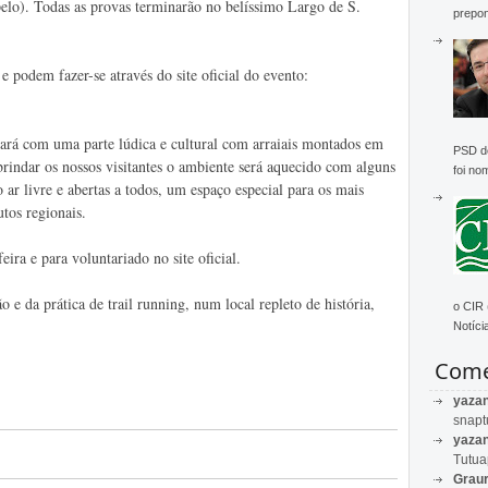
o). Todas as provas terminarão no belíssimo Largo de S.
prepon
 e podem fazer-se através do site oficial do evento:
tará com uma parte lúdica e cultural com arraiais montados em
PSD de
brindar os nossos visitantes o ambiente será aquecido com alguns
foi no
o ar livre e abertas a todos, um espaço especial para os mais
tos regionais.
ira e para voluntariado no site oficial.
 e da prática de trail running, num local repleto de história,
o CIR
Notícia
Come
yaza
snapt
yaza
Tutu
Graur