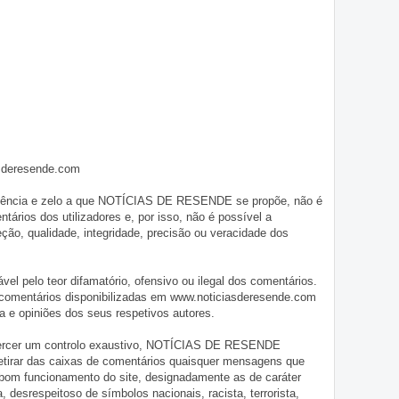
asderesende.com
iligência e zelo a que NOTÍCIAS DE RESENDE se propõe, não é
tários dos utilizadores e, por isso, não é possível a
o, qualidade, integridade, precisão ou veracidade dos
pelo teor difamatório, ofensivo ou ilegal dos comentários.
 comentários disponibilizadas em www.noticiasderesende.com
 e opiniões dos seus respetivos autores.
exercer um controlo exaustivo, NOTÍCIAS DE RESENDE
 retirar das caixas de comentários quaisquer mensagens que
 bom funcionamento do site, designadamente as de caráter
ia, desrespeitoso de símbolos nacionais, racista, terrorista,