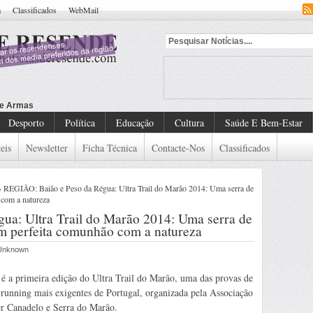
a
Classificados
WebMail
Desporto
Política
Educação
Cultura
Saúde E Bem-Estar
eis
Newsletter
Ficha Técnica
Contacte-Nos
Classificados
 REGIÃO: Baião e Peso da Régua: Ultra Trail do Marão 2014: Uma serra de
 com a natureza
ua: Ultra Trail do Marão 2014: Uma serra de
 em perfeita comunhão com a natureza
r Unknown
 é a primeira edição do Ultra Trail do Marão, uma das provas de
l running mais exigentes de Portugal, organizada pela Associação
r Canadelo e Serra do Marão.