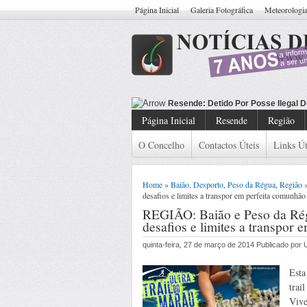
Página Inicial
Galeria Fotográfica
Meteorologi
Resende: Detido Cid
Página Inicial
Resende
Região
O Concelho
Contactos Úteis
Links Út
Home
»
Baião
,
Desporto
,
Peso da Régua
,
Região
»
desafios e limites a transpor em perfeita comunhão
REGIÃO: Baião e Peso da Rég
desafios e limites a transpor
quinta-feira, 27 de março de 2014 Publicado po
Esta
trai
Vive