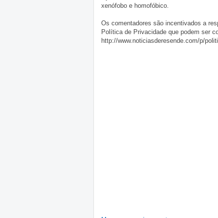
xenófobo e homofóbico.
Os comentadores são incentivados a resp
Política de Privacidade que podem ser c
http://www.noticiasderesende.com/p/polit