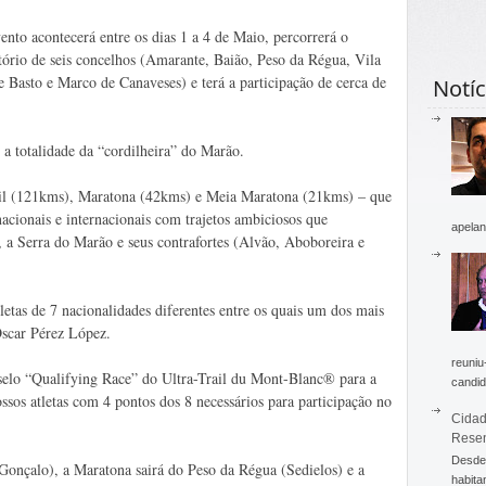
ento acontecerá entre os dias 1 a 4 de Maio, percorrerá o
itório de seis concelhos (Amarante, Baião, Peso da Régua, Vila
Basto e Marco de Canaveses) e terá a participação de cerca de
Notíc
 a totalidade da “cordilheira” do Marão.
rail (121kms), Maratona (42kms) e Meia Maratona (21kms) – que
 nacionais e internacionais com trajetos ambiciosos que
apelan
, a Serra do Marão e seus contrafortes (Alvão, Aboboreira e
letas de 7 nacionalidades diferentes entre os quais um dos mais
Òscar Pérez López.
reuniu
selo “Qualifying Race” do Ultra-Trail du Mont-Blanc® para a
candid
ssos atletas com 4 pontos dos 8 necessários para participação no
Cidad
Rese
Desde 
Gonçalo), a Maratona sairá do Peso da Régua (Sedielos) e a
habita