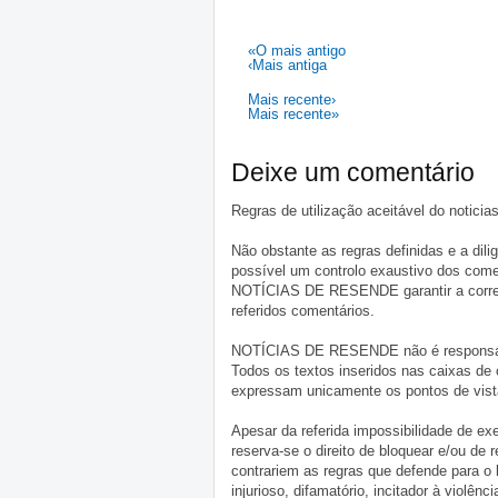
«O mais antigo
‹Mais antiga
Mais recente›
Mais recente»
Deixe um comentário
Regras de utilização aceitável do notici
Não obstante as regras definidas e a d
possível um controlo exaustivo dos comen
NOTÍCIAS DE RESENDE garantir a correçã
referidos comentários.
NOTÍCIAS DE RESENDE não é responsável 
Todos os textos inseridos nas caixas de
expressam unicamente os pontos de vista
Apesar da referida impossibilidade de 
reserva-se o direito de bloquear e/ou de
contrariem as regras que defende para o
injurioso, difamatório, incitador à violênc