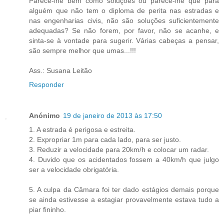
Parece-lhe bem como soluções ou parece-lhe que para
alguém que não tem o diploma de perita nas estradas e
nas engenharias civis, não são soluções suficientemente
adequadas? Se não forem, por favor, não se acanhe, e
sinta-se à vontade para sugerir. Várias cabeças a pensar,
são sempre melhor que umas...!!!
Ass.: Susana Leitão
Responder
Anónimo
19 de janeiro de 2013 às 17:50
1. A estrada é perigosa e estreita.
2. Expropriar 1m para cada lado, para ser justo.
3. Reduzir a velocidade para 20km/h e colocar um radar.
4. Duvido que os acidentados fossem a 40km/h que julgo
ser a velocidade obrigatória.
5. A culpa da Câmara foi ter dado estágios demais porque
se ainda estivesse a estagiar provavelmente estava tudo a
piar fininho.