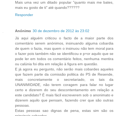
Mais uma vez um ditado popular "quanto mais me bates,
mais eu gosto de ti" até quando??????
Responder
Anónimo
30 de dezembro de 2012 às 23:02
Já aqui alguém criticou o facto de a maior parte dos
comentário serem anónimos, insinuando alguma cobardia
de quem o fazia, mas quem o insinuou não tem moral para
o fazer pois também não se identificou e p+or aquilo que se
pode ler em todos os comentário feitos, nenhuma mentira
ou calúnia foi dita em relação à figura em questão.
E já agora eu pergunto, não serão mais cobardes aqueles
que fazem parte da comissão politica do PS de Resende,
mais concretamente o secretariado, os tais da
UNANIMIDADE, não terem coragem para falar no lugar
certo e dizerem do seu descontentamento em relação a
este candidato? É mais fácil escreverem sob o anonimato e
dizerem aquilo que pensam, fazendo crer que são outras
pessoas.
Estas pessoas sao dignas de pena, estas sim são os
principais cobardes.