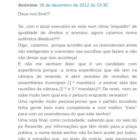
Anónimo
26 de dezembro de 2012 às 19:30
Deus nos livre!!!
Se, com o atual executivo se vivia num clima "esquisito" de
igualdade de direitos e acessos...agora caíamos numa
autêntica ditadura!!!!!
Digo...caíamos...porque acredito que os resendenses ainda
são inteligentes e coerentes nas escolhas que fazem e não
vão deixar que isso aconteça!
E não me venham dizer que é um candidato com
experiência porque...a única experiência que ele tem na
câmara de resende, é abrir sessões de reuniões de
assembleias municipais (1.º mandato)...e assinar atas das
reuniões da câmara (2.º e 3.º mandato)!!! De resto, nem se
sabe muito bem qual era o pelouro enquanto vereador!
Uma opinião muito pessoal:penso que o partido socialista
tinha gente bem mais competente e com melhor "trato"
para com os resendenses do que este senhor!
Uma nota final, como curiosidade: sabendo que, no seio do
ps Resende, por informações que têm vindo para a praça
pública, o nome deste senhor não foi bem aceite por todos,
não é estranho que, no texto da noticia, seja necessário