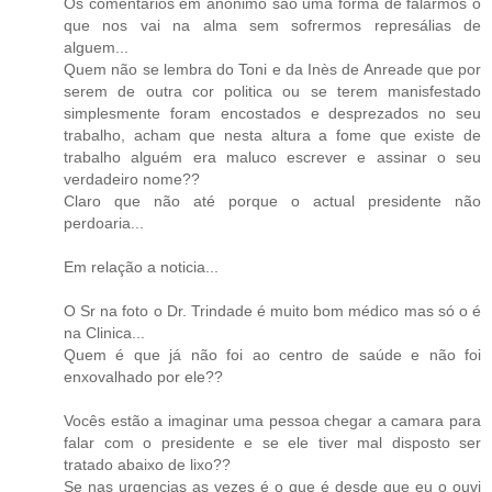
Os comentários em anónimo são uma forma de falarmos o
que nos vai na alma sem sofrermos represálias de
alguem...
Quem não se lembra do Toni e da Inès de Anreade que por
serem de outra cor politica ou se terem manisfestado
simplesmente foram encostados e desprezados no seu
trabalho, acham que nesta altura a fome que existe de
trabalho alguém era maluco escrever e assinar o seu
verdadeiro nome??
Claro que não até porque o actual presidente não
perdoaria...
Em relação a noticia...
O Sr na foto o Dr. Trindade é muito bom médico mas só o é
na Clinica...
Quem é que já não foi ao centro de saúde e não foi
enxovalhado por ele??
Vocês estão a imaginar uma pessoa chegar a camara para
falar com o presidente e se ele tiver mal disposto ser
tratado abaixo de lixo??
Se nas urgencias as vezes é o que é desde que eu o ouvi