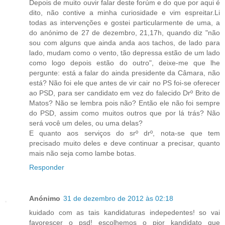
Depois de muito ouvir falar deste forúm e do que por aqui é
dito, não contive a minha curiosidade e vim espreitar.Li
todas as intervenções e gostei particularmente de uma, a
do anónimo de 27 de dezembro, 21,17h, quando diz "não
sou com alguns que ainda anda aos tachos, de lado para
lado, mudam como o vento, tão depressa estão de um lado
como logo depois estão do outro", deixe-me que lhe
pergunte: está a falar do ainda presidente da Câmara, não
está? Não foi ele que antes de vir cair no PS foi-se oferecer
ao PSD, para ser candidato em vez do falecido Drº Brito de
Matos? Não se lembra pois não? Então ele não foi sempre
do PSD, assim como muitos outros que por lá trás? Não
será você um deles, ou uma delas?
E quanto aos serviços do srº drº, nota-se que tem
precisado muito deles e deve continuar a precisar, quanto
mais não seja como lambe botas.
Responder
Anónimo
31 de dezembro de 2012 às 02:18
kuidado com as tais kandidaturas indepedentes! so vai
favorescer o psd! escolhemos o pior kandidato que