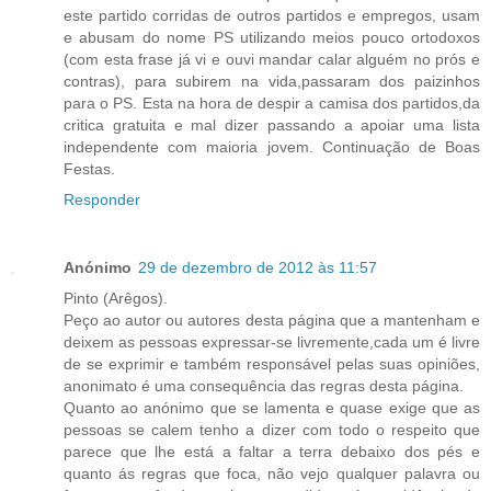
este partido corridas de outros partidos e empregos, usam
e abusam do nome PS utilizando meios pouco ortodoxos
(com esta frase já vi e ouvi mandar calar alguém no prós e
contras), para subirem na vida,passaram dos paizinhos
para o PS. Esta na hora de despir a camisa dos partidos,da
critica gratuita e mal dizer passando a apoiar uma lista
independente com maioria jovem. Continuação de Boas
Festas.
Responder
Anónimo
29 de dezembro de 2012 às 11:57
Pinto (Arêgos).
Peço ao autor ou autores desta página que a mantenham e
deixem as pessoas expressar-se livremente,cada um é livre
de se exprimir e também responsável pelas suas opiniões,
anonimato é uma consequência das regras desta página.
Quanto ao anónimo que se lamenta e quase exige que as
pessoas se calem tenho a dizer com todo o respeito que
parece que lhe está a faltar a terra debaixo dos pés e
quanto ás regras que foca, não vejo qualquer palavra ou