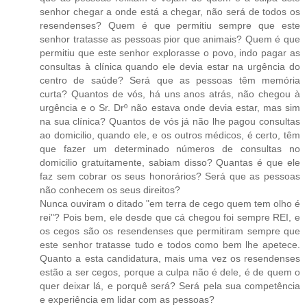
senhor chegar a onde está a chegar, não será de todos os
resendenses? Quem é que permitiu sempre que este
senhor tratasse as pessoas pior que animais? Quem é que
permitiu que este senhor explorasse o povo, indo pagar as
consultas à clínica quando ele devia estar na urgência do
centro de saúde? Será que as pessoas têm memória
curta? Quantos de vós, há uns anos atrás, não chegou à
urgência e o Sr. Drº não estava onde devia estar, mas sim
na sua clínica? Quantos de vós já não lhe pagou consultas
ao domicilio, quando ele, e os outros médicos, é certo, têm
que fazer um determinado números de consultas no
domicilio gratuitamente, sabiam disso? Quantas é que ele
faz sem cobrar os seus honorários? Será que as pessoas
não conhecem os seus direitos?
Nunca ouviram o ditado "em terra de cego quem tem olho é
rei"? Pois bem, ele desde que cá chegou foi sempre REI, e
os cegos são os resendenses que permitiram sempre que
este senhor tratasse tudo e todos como bem lhe apetece.
Quanto a esta candidatura, mais uma vez os resendenses
estão a ser cegos, porque a culpa não é dele, é de quem o
quer deixar lá, e porquê será? Será pela sua competência
e experiência em lidar com as pessoas?