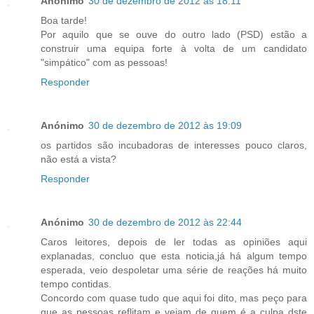
Anónimo
30 de dezembro de 2012 às 18:11
Boa tarde!
Por aquilo que se ouve do outro lado (PSD) estão a
construir uma equipa forte à volta de um candidato
"simpático" com as pessoas!
Responder
Anónimo
30 de dezembro de 2012 às 19:09
os partidos são incubadoras de interesses pouco claros,
não está a vista?
Responder
Anónimo
30 de dezembro de 2012 às 22:44
Caros leitores, depois de ler todas as opiniões aqui
explanadas, concluo que esta noticia,já há algum tempo
esperada, veio despoletar uma série de reações há muito
tempo contidas.
Concordo com quase tudo que aqui foi dito, mas peço para
que as pessoas reflitam e vejam de quem é a culpa dste