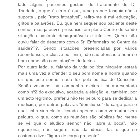
lado alguns pacientes gostam do tratamento do Dr.
Trindade, o que é certo é que, uma grande fasquia não o
suporta , pelo "trato intratável", refiro-me á má educação,
gritos e palavrões. Eu, que nem sequer sou paciente deste
senhor, mas já ouvi e presenciei em pleno Centro de saúde
situações bastante desagradáveis e infelizes. Quem não
ouviu falar do desacato com o Sr. Enfermeiro no Centro de
saúde???. Sendo situações presenciadas por vários
resendenses, inclusivé por mim, não são ofensas á honra e
bom nome são constatações de factos.
Por outro lado, e, falando da vida política ninguém estará
mais uma vez a ofender o seu bom nome e honra quando
diz que este senhor nada fez pela política do Concelho.
Senão vejamos: na campanha eleitoral foi apresentado
como nº2 do executivo, acabada a eleição, e, também, por
um acto legítimo, preferiu não ter pelouro para se dedicar á
medicina, por outras palavras "demitiu-se" do cargo para o
qual tinha sido eleito, ficando apenas como vereador sem
pelouro, o que, como as reuniões são públicas facilmente
se vê que o aludido senhor não "abre a boca", não
equaciona, não sugere, não dá ideias, faz o que se
costuma dizer "figura de corpo presente".