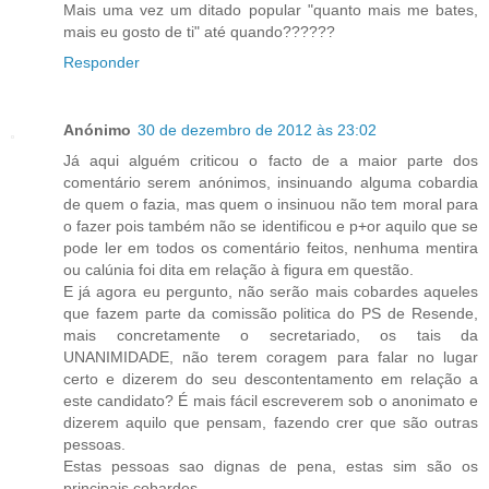
Mais uma vez um ditado popular "quanto mais me bates,
mais eu gosto de ti" até quando??????
Responder
Anónimo
30 de dezembro de 2012 às 23:02
Já aqui alguém criticou o facto de a maior parte dos
comentário serem anónimos, insinuando alguma cobardia
de quem o fazia, mas quem o insinuou não tem moral para
o fazer pois também não se identificou e p+or aquilo que se
pode ler em todos os comentário feitos, nenhuma mentira
ou calúnia foi dita em relação à figura em questão.
E já agora eu pergunto, não serão mais cobardes aqueles
que fazem parte da comissão politica do PS de Resende,
mais concretamente o secretariado, os tais da
UNANIMIDADE, não terem coragem para falar no lugar
certo e dizerem do seu descontentamento em relação a
este candidato? É mais fácil escreverem sob o anonimato e
dizerem aquilo que pensam, fazendo crer que são outras
pessoas.
Estas pessoas sao dignas de pena, estas sim são os
principais cobardes.