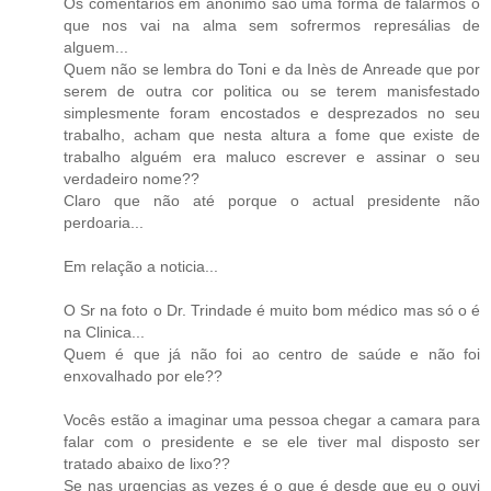
Os comentários em anónimo são uma forma de falarmos o
que nos vai na alma sem sofrermos represálias de
alguem...
Quem não se lembra do Toni e da Inès de Anreade que por
serem de outra cor politica ou se terem manisfestado
simplesmente foram encostados e desprezados no seu
trabalho, acham que nesta altura a fome que existe de
trabalho alguém era maluco escrever e assinar o seu
verdadeiro nome??
Claro que não até porque o actual presidente não
perdoaria...
Em relação a noticia...
O Sr na foto o Dr. Trindade é muito bom médico mas só o é
na Clinica...
Quem é que já não foi ao centro de saúde e não foi
enxovalhado por ele??
Vocês estão a imaginar uma pessoa chegar a camara para
falar com o presidente e se ele tiver mal disposto ser
tratado abaixo de lixo??
Se nas urgencias as vezes é o que é desde que eu o ouvi