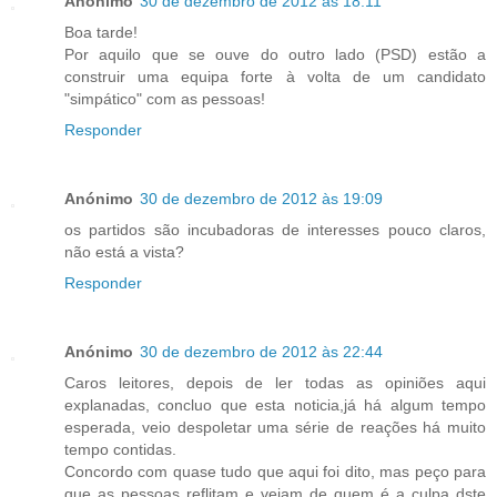
Anónimo
30 de dezembro de 2012 às 18:11
Boa tarde!
Por aquilo que se ouve do outro lado (PSD) estão a
construir uma equipa forte à volta de um candidato
"simpático" com as pessoas!
Responder
Anónimo
30 de dezembro de 2012 às 19:09
os partidos são incubadoras de interesses pouco claros,
não está a vista?
Responder
Anónimo
30 de dezembro de 2012 às 22:44
Caros leitores, depois de ler todas as opiniões aqui
explanadas, concluo que esta noticia,já há algum tempo
esperada, veio despoletar uma série de reações há muito
tempo contidas.
Concordo com quase tudo que aqui foi dito, mas peço para
que as pessoas reflitam e vejam de quem é a culpa dste