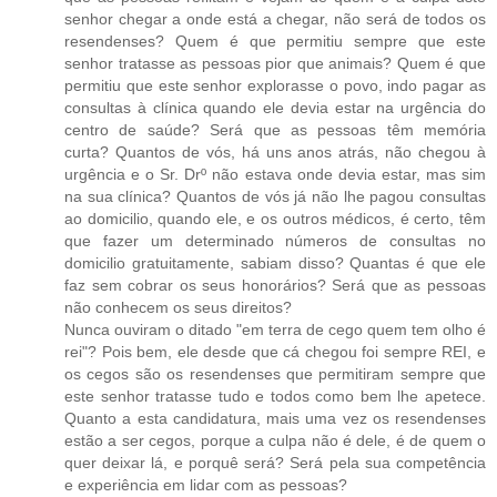
senhor chegar a onde está a chegar, não será de todos os
resendenses? Quem é que permitiu sempre que este
senhor tratasse as pessoas pior que animais? Quem é que
permitiu que este senhor explorasse o povo, indo pagar as
consultas à clínica quando ele devia estar na urgência do
centro de saúde? Será que as pessoas têm memória
curta? Quantos de vós, há uns anos atrás, não chegou à
urgência e o Sr. Drº não estava onde devia estar, mas sim
na sua clínica? Quantos de vós já não lhe pagou consultas
ao domicilio, quando ele, e os outros médicos, é certo, têm
que fazer um determinado números de consultas no
domicilio gratuitamente, sabiam disso? Quantas é que ele
faz sem cobrar os seus honorários? Será que as pessoas
não conhecem os seus direitos?
Nunca ouviram o ditado "em terra de cego quem tem olho é
rei"? Pois bem, ele desde que cá chegou foi sempre REI, e
os cegos são os resendenses que permitiram sempre que
este senhor tratasse tudo e todos como bem lhe apetece.
Quanto a esta candidatura, mais uma vez os resendenses
estão a ser cegos, porque a culpa não é dele, é de quem o
quer deixar lá, e porquê será? Será pela sua competência
e experiência em lidar com as pessoas?