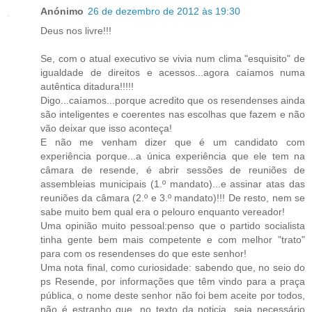
Anónimo
26 de dezembro de 2012 às 19:30
Deus nos livre!!!
Se, com o atual executivo se vivia num clima "esquisito" de
igualdade de direitos e acessos...agora caíamos numa
autêntica ditadura!!!!!
Digo...caíamos...porque acredito que os resendenses ainda
são inteligentes e coerentes nas escolhas que fazem e não
vão deixar que isso aconteça!
E não me venham dizer que é um candidato com
experiência porque...a única experiência que ele tem na
câmara de resende, é abrir sessões de reuniões de
assembleias municipais (1.º mandato)...e assinar atas das
reuniões da câmara (2.º e 3.º mandato)!!! De resto, nem se
sabe muito bem qual era o pelouro enquanto vereador!
Uma opinião muito pessoal:penso que o partido socialista
tinha gente bem mais competente e com melhor "trato"
para com os resendenses do que este senhor!
Uma nota final, como curiosidade: sabendo que, no seio do
ps Resende, por informações que têm vindo para a praça
pública, o nome deste senhor não foi bem aceite por todos,
não é estranho que, no texto da noticia, seja necessário