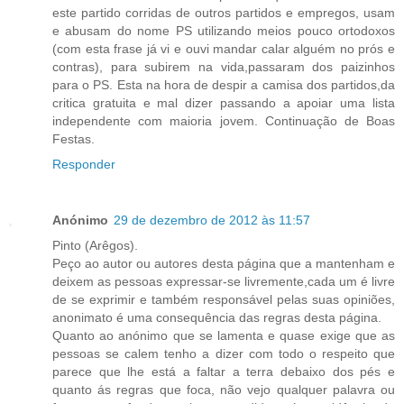
este partido corridas de outros partidos e empregos, usam
e abusam do nome PS utilizando meios pouco ortodoxos
(com esta frase já vi e ouvi mandar calar alguém no prós e
contras), para subirem na vida,passaram dos paizinhos
para o PS. Esta na hora de despir a camisa dos partidos,da
critica gratuita e mal dizer passando a apoiar uma lista
independente com maioria jovem. Continuação de Boas
Festas.
Responder
Anónimo
29 de dezembro de 2012 às 11:57
Pinto (Arêgos).
Peço ao autor ou autores desta página que a mantenham e
deixem as pessoas expressar-se livremente,cada um é livre
de se exprimir e também responsável pelas suas opiniões,
anonimato é uma consequência das regras desta página.
Quanto ao anónimo que se lamenta e quase exige que as
pessoas se calem tenho a dizer com todo o respeito que
parece que lhe está a faltar a terra debaixo dos pés e
quanto ás regras que foca, não vejo qualquer palavra ou