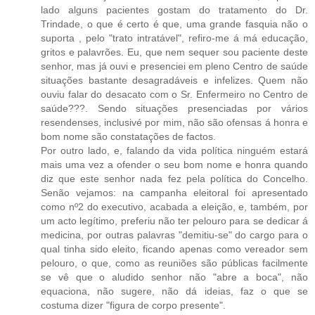
lado alguns pacientes gostam do tratamento do Dr.
Trindade, o que é certo é que, uma grande fasquia não o
suporta , pelo "trato intratável", refiro-me á má educação,
gritos e palavrões. Eu, que nem sequer sou paciente deste
senhor, mas já ouvi e presenciei em pleno Centro de saúde
situações bastante desagradáveis e infelizes. Quem não
ouviu falar do desacato com o Sr. Enfermeiro no Centro de
saúde???. Sendo situações presenciadas por vários
resendenses, inclusivé por mim, não são ofensas á honra e
bom nome são constatações de factos.
Por outro lado, e, falando da vida política ninguém estará
mais uma vez a ofender o seu bom nome e honra quando
diz que este senhor nada fez pela política do Concelho.
Senão vejamos: na campanha eleitoral foi apresentado
como nº2 do executivo, acabada a eleição, e, também, por
um acto legítimo, preferiu não ter pelouro para se dedicar á
medicina, por outras palavras "demitiu-se" do cargo para o
qual tinha sido eleito, ficando apenas como vereador sem
pelouro, o que, como as reuniões são públicas facilmente
se vê que o aludido senhor não "abre a boca", não
equaciona, não sugere, não dá ideias, faz o que se
costuma dizer "figura de corpo presente".