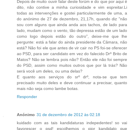
Depois de muito ouvir falar deste forúm e do que por aqui é
dito, não contive a minha curiosidade e vim espreitar.Li
todas as intervenções e gostei particularmente de uma, a
do anónimo de 27 de dezembro, 21,17h, quando diz "não
sou com alguns que ainda anda aos tachos, de lado para
lado, mudam como o vento, tão depressa estão de um lado
como logo depois estão do outro", deixe-me que lhe
pergunte: está a falar do ainda presidente da Câmara, não
está? Não foi ele que antes de vir cair no PS foi-se oferecer
ao PSD, para ser candidato em vez do falecido Drº Brito de
Matos? Não se lembra pois não? Então ele não foi sempre
do PSD, assim como muitos outros que por lá trás? Não
será você um deles, ou uma delas?
E quanto aos serviços do srº drº, nota-se que tem
precisado muito deles e deve continuar a precisar, quanto
mais não seja como lambe botas.
Responder
Anónimo
31 de dezembro de 2012 às 02:18
kuidado com as tais kandidaturas indepedentes! so vai
favorescer o psd! escolhemos o pior kandidato que