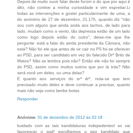
Depois de muito ouvir falar deste forúm e do que por aqui é
dito, não contive a minha curiosidade e vim espreitar.Li
todas as intervenções e gostei particularmente de uma, a
do anónimo de 27 de dezembro, 21,17h, quando diz "não
sou com alguns que ainda anda aos tachos, de lado para
lado, mudam como o vento, tão depressa estão de um lado
como logo depois estão do outro", deixe-me que lhe
pergunte: está a falar do ainda presidente da Câmara, não
está? Não foi ele que antes de vir cair no PS foi-se oferecer
ao PSD, para ser candidato em vez do falecido Drº Brito de
Matos? Não se lembra pois não? Então ele não foi sempre
do PSD, assim como muitos outros que por lá trás? Não
será você um deles, ou uma delas?
E quanto aos serviços do srº drº, nota-se que tem
precisado muito deles e deve continuar a precisar, quanto
mais não seja como lambe botas.
Responder
Anónimo
31 de dezembro de 2012 às 02:18
kuidado com as tais kandidaturas indepedentes! so vai
favorescer o psd! escolhemos o pior kandidato que