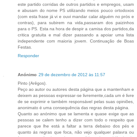
este partido corridas de outros partidos e empregos, usam
e abusam do nome PS utilizando meios pouco ortodoxos
(com esta frase já vi e ouvi mandar calar alguém no prós e
contras), para subirem na vida,passaram dos paizinhos
para o PS. Esta na hora de despir a camisa dos partidos,da
critica gratuita e mal dizer passando a apoiar uma lista
independente com maioria jovem. Continuação de Boas
Festas.
Responder
Anónimo
29 de dezembro de 2012 às 11:57
Pinto (Arêgos).
Peço ao autor ou autores desta página que a mantenham e
deixem as pessoas expressar-se livremente,cada um é livre
de se exprimir e também responsável pelas suas opiniões,
anonimato é uma consequência das regras desta página.
Quanto ao anónimo que se lamenta e quase exige que as
pessoas se calem tenho a dizer com todo o respeito que
parece que lhe está a faltar a terra debaixo dos pés e
quanto ás regras que foca, não vejo qualquer palavra ou