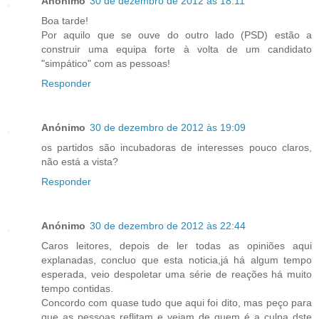
Anónimo
30 de dezembro de 2012 às 18:11
Boa tarde!
Por aquilo que se ouve do outro lado (PSD) estão a
construir uma equipa forte à volta de um candidato
"simpático" com as pessoas!
Responder
Anónimo
30 de dezembro de 2012 às 19:09
os partidos são incubadoras de interesses pouco claros,
não está a vista?
Responder
Anónimo
30 de dezembro de 2012 às 22:44
Caros leitores, depois de ler todas as opiniões aqui
explanadas, concluo que esta noticia,já há algum tempo
esperada, veio despoletar uma série de reações há muito
tempo contidas.
Concordo com quase tudo que aqui foi dito, mas peço para
que as pessoas reflitam e vejam de quem é a culpa dste