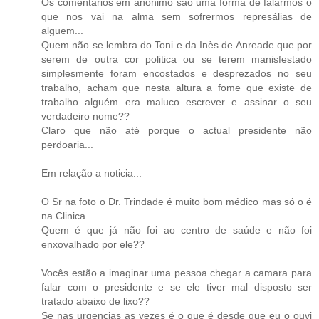
Os comentários em anónimo são uma forma de falarmos o
que nos vai na alma sem sofrermos represálias de
alguem...
Quem não se lembra do Toni e da Inès de Anreade que por
serem de outra cor politica ou se terem manisfestado
simplesmente foram encostados e desprezados no seu
trabalho, acham que nesta altura a fome que existe de
trabalho alguém era maluco escrever e assinar o seu
verdadeiro nome??
Claro que não até porque o actual presidente não
perdoaria...
Em relação a noticia...
O Sr na foto o Dr. Trindade é muito bom médico mas só o é
na Clinica...
Quem é que já não foi ao centro de saúde e não foi
enxovalhado por ele??
Vocês estão a imaginar uma pessoa chegar a camara para
falar com o presidente e se ele tiver mal disposto ser
tratado abaixo de lixo??
Se nas urgencias as vezes é o que é desde que eu o ouvi