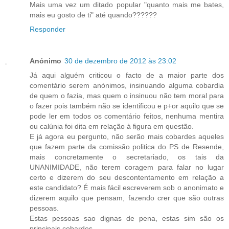
Mais uma vez um ditado popular "quanto mais me bates,
mais eu gosto de ti" até quando??????
Responder
Anónimo
30 de dezembro de 2012 às 23:02
Já aqui alguém criticou o facto de a maior parte dos
comentário serem anónimos, insinuando alguma cobardia
de quem o fazia, mas quem o insinuou não tem moral para
o fazer pois também não se identificou e p+or aquilo que se
pode ler em todos os comentário feitos, nenhuma mentira
ou calúnia foi dita em relação à figura em questão.
E já agora eu pergunto, não serão mais cobardes aqueles
que fazem parte da comissão politica do PS de Resende,
mais concretamente o secretariado, os tais da
UNANIMIDADE, não terem coragem para falar no lugar
certo e dizerem do seu descontentamento em relação a
este candidato? É mais fácil escreverem sob o anonimato e
dizerem aquilo que pensam, fazendo crer que são outras
pessoas.
Estas pessoas sao dignas de pena, estas sim são os
principais cobardes.