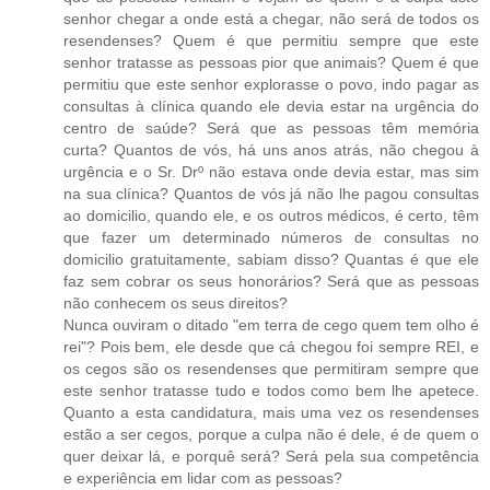
senhor chegar a onde está a chegar, não será de todos os
resendenses? Quem é que permitiu sempre que este
senhor tratasse as pessoas pior que animais? Quem é que
permitiu que este senhor explorasse o povo, indo pagar as
consultas à clínica quando ele devia estar na urgência do
centro de saúde? Será que as pessoas têm memória
curta? Quantos de vós, há uns anos atrás, não chegou à
urgência e o Sr. Drº não estava onde devia estar, mas sim
na sua clínica? Quantos de vós já não lhe pagou consultas
ao domicilio, quando ele, e os outros médicos, é certo, têm
que fazer um determinado números de consultas no
domicilio gratuitamente, sabiam disso? Quantas é que ele
faz sem cobrar os seus honorários? Será que as pessoas
não conhecem os seus direitos?
Nunca ouviram o ditado "em terra de cego quem tem olho é
rei"? Pois bem, ele desde que cá chegou foi sempre REI, e
os cegos são os resendenses que permitiram sempre que
este senhor tratasse tudo e todos como bem lhe apetece.
Quanto a esta candidatura, mais uma vez os resendenses
estão a ser cegos, porque a culpa não é dele, é de quem o
quer deixar lá, e porquê será? Será pela sua competência
e experiência em lidar com as pessoas?