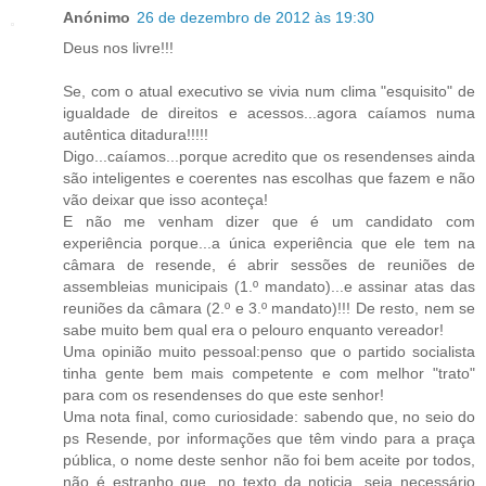
Anónimo
26 de dezembro de 2012 às 19:30
Deus nos livre!!!
Se, com o atual executivo se vivia num clima "esquisito" de
igualdade de direitos e acessos...agora caíamos numa
autêntica ditadura!!!!!
Digo...caíamos...porque acredito que os resendenses ainda
são inteligentes e coerentes nas escolhas que fazem e não
vão deixar que isso aconteça!
E não me venham dizer que é um candidato com
experiência porque...a única experiência que ele tem na
câmara de resende, é abrir sessões de reuniões de
assembleias municipais (1.º mandato)...e assinar atas das
reuniões da câmara (2.º e 3.º mandato)!!! De resto, nem se
sabe muito bem qual era o pelouro enquanto vereador!
Uma opinião muito pessoal:penso que o partido socialista
tinha gente bem mais competente e com melhor "trato"
para com os resendenses do que este senhor!
Uma nota final, como curiosidade: sabendo que, no seio do
ps Resende, por informações que têm vindo para a praça
pública, o nome deste senhor não foi bem aceite por todos,
não é estranho que, no texto da noticia, seja necessário