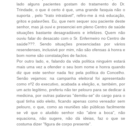
lado alguns pacientes gostam do tratamento do Dr.
Trindade, o que é certo é que, uma grande fasquia não o
suporta , pelo "trato intratável", refiro-me á má educação,
gritos e palavrões. Eu, que nem sequer sou paciente deste
senhor, mas já ouvi e presenciei em pleno Centro de saúde
situações bastante desagradáveis e infelizes. Quem não
ouviu falar do desacato com o Sr. Enfermeiro no Centro de
saúde???. Sendo situações presenciadas por vários
resendenses, inclusivé por mim, não são ofensas á honra e
bom nome são constatações de factos.
Por outro lado, e, falando da vida política ninguém estará
mais uma vez a ofender o seu bom nome e honra quando
diz que este senhor nada fez pela política do Concelho.
Senão vejamos: na campanha eleitoral foi apresentado
como nº2 do executivo, acabada a eleição, e, também, por
um acto legítimo, preferiu não ter pelouro para se dedicar á
medicina, por outras palavras "demitiu-se" do cargo para o
qual tinha sido eleito, ficando apenas como vereador sem
pelouro, o que, como as reuniões são públicas facilmente
se vê que o aludido senhor não "abre a boca", não
equaciona, não sugere, não dá ideias, faz o que se
costuma dizer "figura de corpo presente".