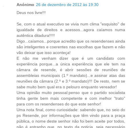
Anónimo
26 de dezembro de 2012 às 19:30
Deus nos livre!!!
Se, com o atual executivo se vivia num clima "esquisito" de
igualdade de direitos e acessos...agora caíamos numa
autêntica ditadura!!!!!
Digo...caíamos...porque acredito que os resendenses ainda
são inteligentes e coerentes nas escolhas que fazem e não
vão deixar que isso aconteça!
E não me venham dizer que é um candidato com
experiência porque...a única experiência que ele tem na
câmara de resende, é abrir sessões de reuniões de
assembleias municipais (1.º mandato)...e assinar atas das
reuniões da câmara (2.º e 3.º mandato)!!! De resto, nem se
sabe muito bem qual era o pelouro enquanto vereador!
Uma opinião muito pessoal:penso que o partido socialista
tinha gente bem mais competente e com melhor "trato"
para com os resendenses do que este senhor!
Uma nota final, como curiosidade: sabendo que, no seio do
ps Resende, por informações que têm vindo para a praça
pública, o nome deste senhor não foi bem aceite por todos,
não é estranho que, no texto da noticia, seja necessário