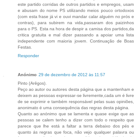
este partido corridas de outros partidos e empregos, usam
e abusam do nome PS utilizando meios pouco ortodoxos
(com esta frase já vi e ouvi mandar calar alguém no prós e
contras), para subirem na vida,passaram dos paizinhos
para o PS. Esta na hora de despir a camisa dos partidos,da
critica gratuita e mal dizer passando a apoiar uma lista
independente com maioria jovem. Continuação de Boas
Festas.
Responder
Anónimo
29 de dezembro de 2012 às 11:57
Pinto (Arêgos).
Peço ao autor ou autores desta página que a mantenham e
deixem as pessoas expressar-se livremente,cada um é livre
de se exprimir e também responsável pelas suas opiniões,
anonimato é uma consequência das regras desta página.
Quanto ao anónimo que se lamenta e quase exige que as
pessoas se calem tenho a dizer com todo o respeito que
parece que lhe está a faltar a terra debaixo dos pés e
quanto ás regras que foca, não vejo qualquer palavra ou