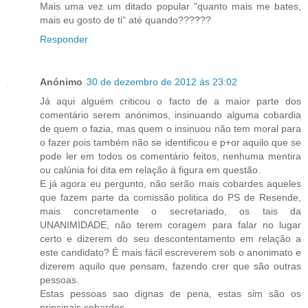
Mais uma vez um ditado popular "quanto mais me bates,
mais eu gosto de ti" até quando??????
Responder
Anónimo
30 de dezembro de 2012 às 23:02
Já aqui alguém criticou o facto de a maior parte dos
comentário serem anónimos, insinuando alguma cobardia
de quem o fazia, mas quem o insinuou não tem moral para
o fazer pois também não se identificou e p+or aquilo que se
pode ler em todos os comentário feitos, nenhuma mentira
ou calúnia foi dita em relação à figura em questão.
E já agora eu pergunto, não serão mais cobardes aqueles
que fazem parte da comissão politica do PS de Resende,
mais concretamente o secretariado, os tais da
UNANIMIDADE, não terem coragem para falar no lugar
certo e dizerem do seu descontentamento em relação a
este candidato? É mais fácil escreverem sob o anonimato e
dizerem aquilo que pensam, fazendo crer que são outras
pessoas.
Estas pessoas sao dignas de pena, estas sim são os
principais cobardes.