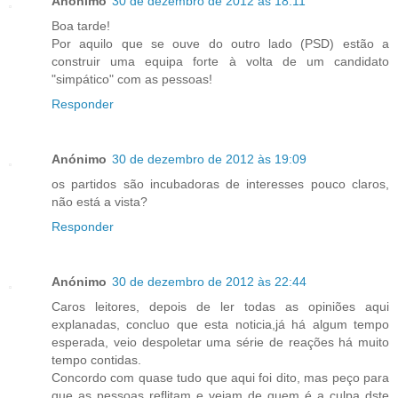
Anónimo
30 de dezembro de 2012 às 18:11
Boa tarde!
Por aquilo que se ouve do outro lado (PSD) estão a
construir uma equipa forte à volta de um candidato
"simpático" com as pessoas!
Responder
Anónimo
30 de dezembro de 2012 às 19:09
os partidos são incubadoras de interesses pouco claros,
não está a vista?
Responder
Anónimo
30 de dezembro de 2012 às 22:44
Caros leitores, depois de ler todas as opiniões aqui
explanadas, concluo que esta noticia,já há algum tempo
esperada, veio despoletar uma série de reações há muito
tempo contidas.
Concordo com quase tudo que aqui foi dito, mas peço para
que as pessoas reflitam e vejam de quem é a culpa dste