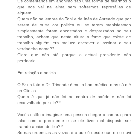
Os comentários em anónimo são uma forma de falarmos o
que nos vai na alma sem sofrermos represálias de
alguem...
Quem não se lembra do Toni e da Inès de Anreade que por
serem de outra cor politica ou se terem manisfestado
simplesmente foram encostados e desprezados no seu
trabalho, acham que nesta altura a fome que existe de
trabalho alguém era maluco escrever e assinar o seu
verdadeiro nome??
Claro que não até porque o actual presidente não
perdoaria...
Em relação a noticia...
O Sr na foto o Dr. Trindade é muito bom médico mas só o é
na Clinica...
Quem é que já não foi ao centro de saúde e não foi
enxovalhado por ele??
Vocês estão a imaginar uma pessoa chegar a camara para
falar com o presidente e se ele tiver mal disposto ser
tratado abaixo de lixo??
Se nas urgencias as vezes é o que é desde que eu o ouvi