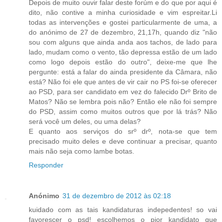
Depois de muito ouvir falar deste forúm e do que por aqui é
dito, não contive a minha curiosidade e vim espreitar.Li
todas as intervenções e gostei particularmente de uma, a
do anónimo de 27 de dezembro, 21,17h, quando diz "não
sou com alguns que ainda anda aos tachos, de lado para
lado, mudam como o vento, tão depressa estão de um lado
como logo depois estão do outro", deixe-me que lhe
pergunte: está a falar do ainda presidente da Câmara, não
está? Não foi ele que antes de vir cair no PS foi-se oferecer
ao PSD, para ser candidato em vez do falecido Drº Brito de
Matos? Não se lembra pois não? Então ele não foi sempre
do PSD, assim como muitos outros que por lá trás? Não
será você um deles, ou uma delas?
E quanto aos serviços do srº drº, nota-se que tem
precisado muito deles e deve continuar a precisar, quanto
mais não seja como lambe botas.
Responder
Anónimo
31 de dezembro de 2012 às 02:18
kuidado com as tais kandidaturas indepedentes! so vai
favorescer o psd! escolhemos o pior kandidato que