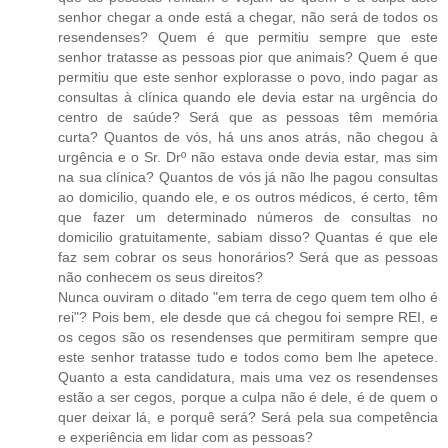
senhor chegar a onde está a chegar, não será de todos os
resendenses? Quem é que permitiu sempre que este
senhor tratasse as pessoas pior que animais? Quem é que
permitiu que este senhor explorasse o povo, indo pagar as
consultas à clínica quando ele devia estar na urgência do
centro de saúde? Será que as pessoas têm memória
curta? Quantos de vós, há uns anos atrás, não chegou à
urgência e o Sr. Drº não estava onde devia estar, mas sim
na sua clínica? Quantos de vós já não lhe pagou consultas
ao domicilio, quando ele, e os outros médicos, é certo, têm
que fazer um determinado números de consultas no
domicilio gratuitamente, sabiam disso? Quantas é que ele
faz sem cobrar os seus honorários? Será que as pessoas
não conhecem os seus direitos?
Nunca ouviram o ditado "em terra de cego quem tem olho é
rei"? Pois bem, ele desde que cá chegou foi sempre REI, e
os cegos são os resendenses que permitiram sempre que
este senhor tratasse tudo e todos como bem lhe apetece.
Quanto a esta candidatura, mais uma vez os resendenses
estão a ser cegos, porque a culpa não é dele, é de quem o
quer deixar lá, e porquê será? Será pela sua competência
e experiência em lidar com as pessoas?