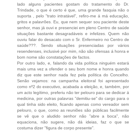
lado alguns pacientes gostam do tratamento do Dr.
Trindade, o que é certo é que, uma grande fasquia não o
suporta , pelo "trato intratável", refiro-me á má educação,
gritos e palavrões. Eu, que nem sequer sou paciente deste
senhor, mas já ouvi e presenciei em pleno Centro de saúde
situações bastante desagradáveis e infelizes. Quem não
ouviu falar do desacato com o Sr. Enfermeiro no Centro de
saúde???. Sendo situações presenciadas por vários
resendenses, inclusivé por mim, não são ofensas á honra e
bom nome são constatações de factos.
Por outro lado, e, falando da vida política ninguém estará
mais uma vez a ofender o seu bom nome e honra quando
diz que este senhor nada fez pela política do Concelho.
Senão vejamos: na campanha eleitoral foi apresentado
como nº2 do executivo, acabada a eleição, e, também, por
um acto legítimo, preferiu não ter pelouro para se dedicar á
medicina, por outras palavras "demitiu-se" do cargo para o
qual tinha sido eleito, ficando apenas como vereador sem
pelouro, o que, como as reuniões são públicas facilmente
se vê que o aludido senhor não "abre a boca", não
equaciona, não sugere, não dá ideias, faz o que se
costuma dizer "figura de corpo presente".