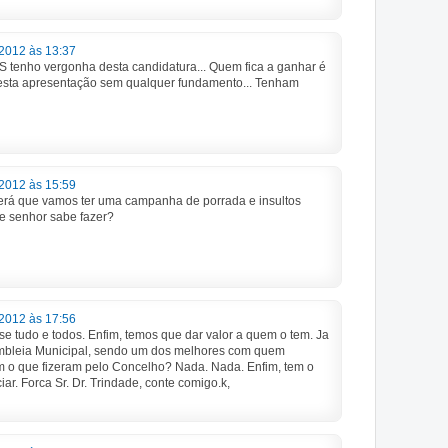
2012 às 13:37
S tenho vergonha desta candidatura... Quem fica a ganhar é
desta apresentação sem qualquer fundamento... Tenham
2012 às 15:59
 Será que vamos ter uma campanha de porrada e insultos
te senhor sabe fazer?
2012 às 17:56
se tudo e todos. Enfim, temos que dar valor a quem o tem. Ja
embleia Municipal, sendo um dos melhores com quem
cam o que fizeram pelo Concelho? Nada. Nada. Enfim, tem o
ar. Forca Sr. Dr. Trindade, conte comigo.k,