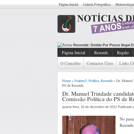
Página Inicial
Galeria Fotográfica
Meteorologi
Resende: Detido Cidadão Com Ma
Página Inicial
Resende
Região
O Concelho
Contactos Úteis
Links Út
Home
»
Feature2
,
Política
,
Resende
» Dr. Manuel T
PS de Resende
Dr. Manuel Trindade candidato
Comissão Política do PS de R
quarta-feira, 26 de dezembro de 2012 Publicado
No passa
Resende 