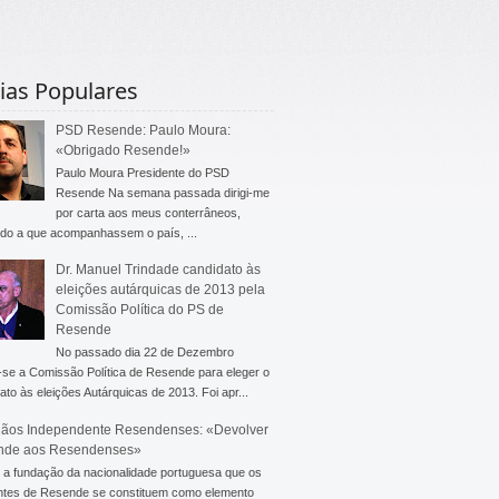
ias Populares
PSD Resende: Paulo Moura:
«Obrigado Resende!»
Paulo Moura Presidente do PSD
Resende Na semana passada dirigi-me
por carta aos meus conterrâneos,
do a que acompanhassem o país, ...
Dr. Manuel Trindade candidato às
eleições autárquicas de 2013 pela
Comissão Política do PS de
Resende
No passado dia 22 de Dezembro
-se a Comissão Política de Resende para eleger o
ato às eleições Autárquicas de 2013. Foi apr...
ãos Independente Resendenses: «Devolver
nde aos Resendenses»
a fundação da nacionalidade portuguesa que os
ntes de Resende se constituem como elemento