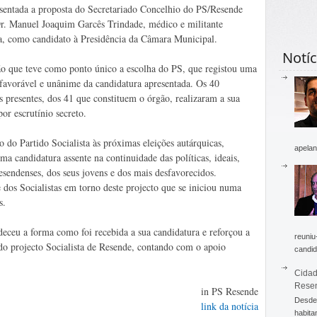
sentada a proposta do Secretariado Concelhio do PS/Resende
r. Manuel Joaquim Garcês Trindade, médico e militante
ta, como candidato à Presidência da Câmara Municipal.
Notíc
o que teve como ponto único a escolha do PS, que registou uma
favorável e unânime da candidatura apresentada. Os 40
presentes, dos 41 que constituem o órgão, realizaram a sua
por escrutínio secreto.
 do Partido Socialista às próximas eleições autárquicas,
apelan
a candidatura assente na continuidade das políticas, ideais,
sendenses, dos seus jovens e dos mais desfavorecidos.
dos Socialistas em torno deste projecto que se iniciou numa
s.
eceu a forma como foi recebida a sua candidatura e reforçou a
reuniu
 do projecto Socialista de Resende, contando com o apoio
candid
Cidad
Rese
in PS Resende
Desde 
link da notícia
habita