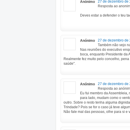
27 de dezembro de 
Anónimo
Resposta ao anonim
Deves estar a defender o teu ta
27 de dezembro de 
Anónimo
Também não vejo nad
Nas reuniões do executivo enqu
boca, enquanto Presidente da As
Realmente fez muito pelo concelho, pena 
saúde".
27 de dezembro de 
Anónimo
Resposta ao anónim
Eu fui membro da Assembleia, 
para lado, mudam como o vento
outro. Sobre o resto tenha alguma dignid
Trindade? Pois se for o caso já teve algum
Não fale mal das pessoas, olhe para si e v