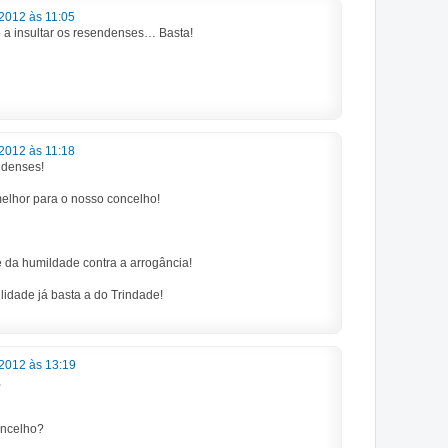
2012 às 11:05
e a insultar os resendenses… Basta!
2012 às 11:18
ndenses!
elhor para o nosso concelho!
 e da humildade contra a arrogância!
lidade já basta a do Trindade!
2012 às 13:19
,
oncelho?