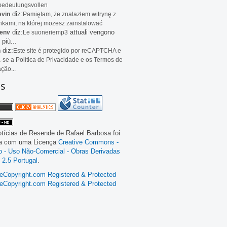
bedeutungsvollen
diz:
evin
Pamiętam, że znalazłem witrynę z
kami, na której możesz zainstalować
diz:
attuali vengono
env
Le
suoneriemp3
 più...
diz:
n
Este site é protegido por reCAPTCHA e
a-se a Política de Privacidade e os Termos de
ação...
as
tícias de Resende
de
Rafael Barbosa
foi
da com uma Licença
Creative Commons -
ão - Uso Não-Comercial - Obras Derivadas
 2.5 Portugal
.