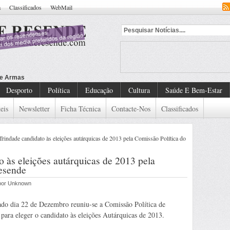
a
Classificados
WebMail
Desporto
Política
Educação
Cultura
Saúde E Bem-Estar
eis
Newsletter
Ficha Técnica
Contacte-Nos
Classificados
rindade candidato às eleições autárquicas de 2013 pela Comissão Política do
 às eleições autárquicas de 2013 pela
esende
 por Unknown
do dia 22 de Dezembro reuniu-se a Comissão Política de
para eleger o candidato às eleições Autárquicas de 2013.