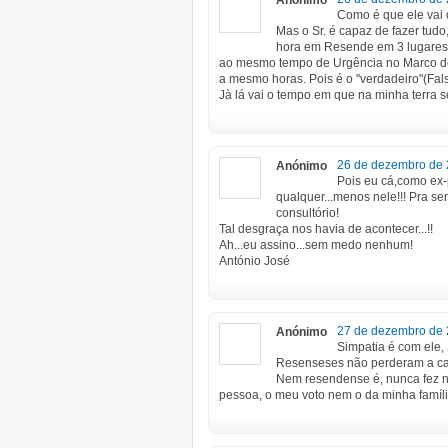
Anónimo
Como é que ele vai d
Mas o Sr. é capaz de fazer tud
hora em Resende em 3 lugares
ao mesmo tempo de Urgência no Marco de
a mesmo horas. Pois é o "verdadeiro"(Fa
Jà lá vai o tempo em que na minha terra s
26 de dezembro de 
Anónimo
Pois eu cá,como ex-p
qualquer...menos nele!!! Pra se
consultório!
Tal desgraça nos havia de acontecer...!!
Ah...eu assino...sem medo nenhum!
António José
27 de dezembro de 
Anónimo
Simpatia é com ele,
Resenseses não perderam a c
Nem resendense é, nunca fez na
pessoa, o meu voto nem o da minha família