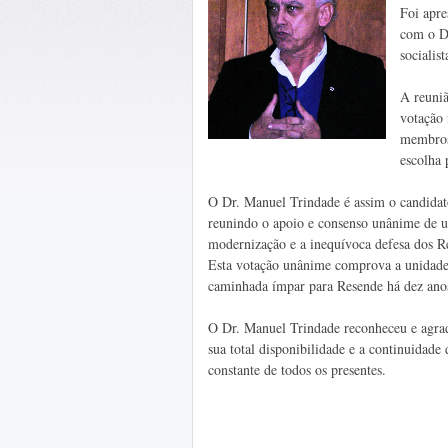
Foi apre
com o D
socialis
A reuniã
votação 
membros 
escolha 
O Dr. Manuel Trindade é assim o candidato
reunindo o apoio e consenso unânime de um
modernização e a inequívoca defesa dos Re
Esta votação unânime comprova a unidade 
caminhada ímpar para Resende há dez ano
O Dr. Manuel Trindade reconheceu e agrad
sua total disponibilidade e a continuidade
constante de todos os presentes.