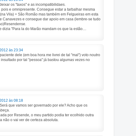
eixar os "taxos" e as incompatibilidaes.
o, pois e omnipresente. Consegue estar a tarbalhar mesma
(na Vila) + São Romão mas também em Felgueiras em esta
 Canavezes e consegue dar apoio em casa (lembre-se tudo
lso)Resendense.
e dizia "Para la do Marão mandam os que la estão....
2012 às 23:34
aciente dele (em boa hora me livrei de tal "mal") voto noutro
r insultado por tal "pessoa" já bastou algumas vezes no
2012 às 08:18
 Será que vamos ser governado por ele? Acho que os
abeça.
da por Resende, o meu partido podia ter ecolhido outra
 não o vai ver de certeza absoluta.