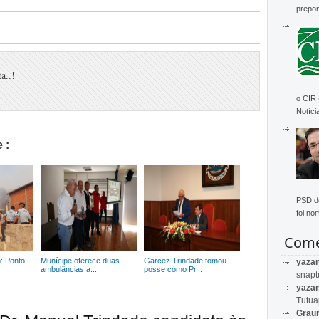
prepon
a..!
o CIR
Notícia
 :
PSD de
foi no
Come
: Ponto
Munícipe oferece duas
Garcez Trindade tomou
yaza
ambulâncias a...
posse como Pr...
snapt
yaza
Tutu
Graur