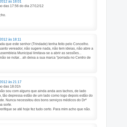
2012 às 18:01
o das 17:56 do dia 27/12/12
cho.
2012 às 18:11
a que este senhor (Trindade) tenha feito pelo Concelho.
anto vereador, não sugere nada, não tem ideias, não abre a
sembleia Municipal limitava-se a abrir as sessões...
não se notar... ah deixa a sua marca "porrada no Centro de
2012 às 21:17
o das 18.01h
não sou com alguns que ainda anda aos tachos, de lado
, tão depressa estão de um lado como logo depois estão do
ade. Nunca necessitou dos bons serviços médicos do Drº
a sorte.
erifique se até hoje fez tudo certo. Para mim acho que não.