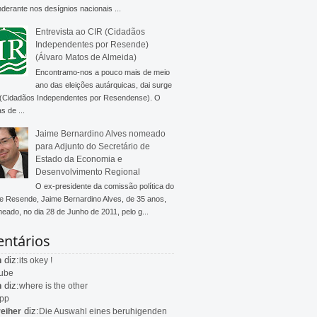
derante nos desígnios nacionais ...
Entrevista ao CIR (Cidadãos
Independentes por Resende)
(Álvaro Matos de Almeida)
Encontramo-nos a pouco mais de meio
ano das eleições autárquicas, dai surge
 (Cidadãos Independentes por Resendense). O
s de ...
Jaime Bernardino Alves nomeado
para Adjunto do Secretário de
Estado da Economia e
Desenvolvimento Regional
O ex-presidente da comissão política do
 Resende, Jaime Bernardino Alves, de 35 anos,
meado, no dia 28 de Junho de 2011, pelo g...
ntários
diz:
n
its okey !
ube
diz:
n
where is the other
app
diz:
eiher
Die Auswahl eines beruhigenden