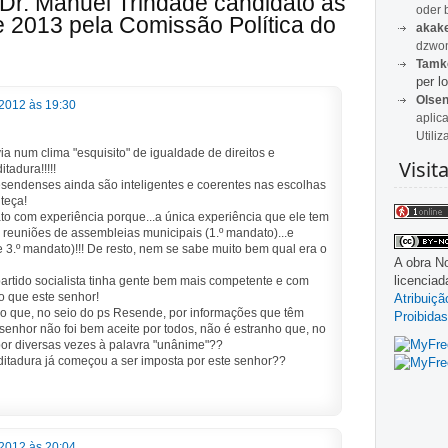
Dr. Manuel Trindade candidato às
oder 
e 2013 pela Comissão Política do
akak
dzwon
Tamk
per lo
Olse
2012 às 19:30
aplic
Utiliz
via num clima "esquisito" de igualdade de direitos e
Visit
tadura!!!!!
resendenses ainda são inteligentes e coerentes nas escolhas
teça!
o com experiência porque...a única experiência que ele tem
 reuniões de assembleias municipais (1.º mandato)...e
e 3.º mandato)!!! De resto, nem se sabe muito bem qual era o
A obra
No
licencia
rtido socialista tinha gente bem mais competente e com
o que este senhor!
Atribuiç
do que, no seio do ps Resende, por informações que têm
Proibidas
senhor não foi bem aceite por todos, não é estranho que, no
 por diversas vezes à palavra "unânime"??
itadura já começou a ser imposta por este senhor??
2012 às 20:04