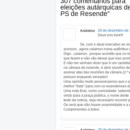
307 comentários para "
eleições autárquicas d
PS de Resende"
26 de dezembro de 
Anónimo
Deus nos livre!!!
Se, com o atual executivo se vi
acessos...agora caíamos numa autêntica di
Digo...caíamos...porque acredito que os 
que fazem e não vão deixar que isso acon
E não me venham dizer que é um candidat
na câmara de resende, é abrir sessões de
assinar atas das reuniões da câmara (2.º 
pelouro enquanto vereador!
Uma opinião muito pessoal:penso que o pa
melhor "trato" para com os resendenses d
Uma nota final, como curiosidade: saben
vindo para a praça pública, o nome deste 
texto da noticia, seja necessário recorrer
Ou será que não houve unanimidade e a d
Cumprimentos a todos
26 de dezembro de 