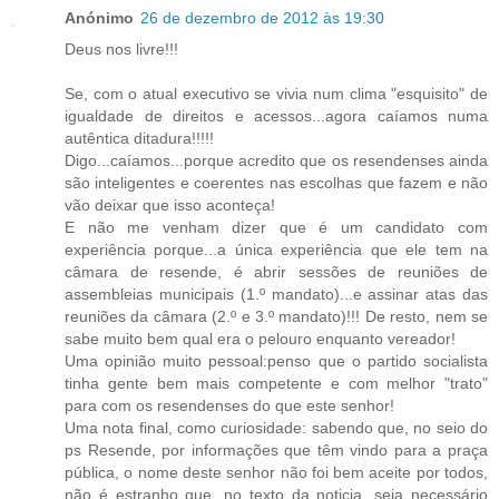
Anónimo
26 de dezembro de 2012 às 19:30
Deus nos livre!!!
Se, com o atual executivo se vivia num clima "esquisito" de
igualdade de direitos e acessos...agora caíamos numa
autêntica ditadura!!!!!
Digo...caíamos...porque acredito que os resendenses ainda
são inteligentes e coerentes nas escolhas que fazem e não
vão deixar que isso aconteça!
E não me venham dizer que é um candidato com
experiência porque...a única experiência que ele tem na
câmara de resende, é abrir sessões de reuniões de
assembleias municipais (1.º mandato)...e assinar atas das
reuniões da câmara (2.º e 3.º mandato)!!! De resto, nem se
sabe muito bem qual era o pelouro enquanto vereador!
Uma opinião muito pessoal:penso que o partido socialista
tinha gente bem mais competente e com melhor "trato"
para com os resendenses do que este senhor!
Uma nota final, como curiosidade: sabendo que, no seio do
ps Resende, por informações que têm vindo para a praça
pública, o nome deste senhor não foi bem aceite por todos,
não é estranho que, no texto da noticia, seja necessário