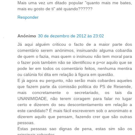
Mais uma vez um ditado popular "quanto mais me bates,
mais eu gosto de ti" até quando??????
Responder
Anónimo
30 de dezembro de 2012 às 23:02
Já aqui alguém criticou o facto de a maior parte dos
comentário serem anónimos, insinuando alguma cobardia
de quem o fazia, mas quem o insinuou não tem moral para
o fazer pois também não se identificou e p+or aquilo que se
pode ler em todos os comentário feitos, nenhuma mentira
ou calúnia foi dita em relação à figura em questão.
E já agora eu pergunto, não serão mais cobardes aqueles
que fazem parte da comissão politica do PS de Resende,
mais concretamente o secretariado, os tais da
UNANIMIDADE, não terem coragem para falar no lugar
certo e dizerem do seu descontentamento em relação a
este candidato? É mais fácil escreverem sob o anonimato e
dizerem aquilo que pensam, fazendo crer que são outras
pessoas.
Estas pessoas sao dignas de pena, estas sim são os
principais cobardes.