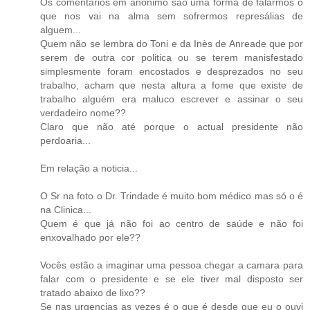
Os comentários em anónimo são uma forma de falarmos o
que nos vai na alma sem sofrermos represálias de
alguem...
Quem não se lembra do Toni e da Inès de Anreade que por
serem de outra cor politica ou se terem manisfestado
simplesmente foram encostados e desprezados no seu
trabalho, acham que nesta altura a fome que existe de
trabalho alguém era maluco escrever e assinar o seu
verdadeiro nome??
Claro que não até porque o actual presidente não
perdoaria...
Em relação a noticia...
O Sr na foto o Dr. Trindade é muito bom médico mas só o é
na Clinica...
Quem é que já não foi ao centro de saúde e não foi
enxovalhado por ele??
Vocês estão a imaginar uma pessoa chegar a camara para
falar com o presidente e se ele tiver mal disposto ser
tratado abaixo de lixo??
Se nas urgencias as vezes é o que é desde que eu o ouvi