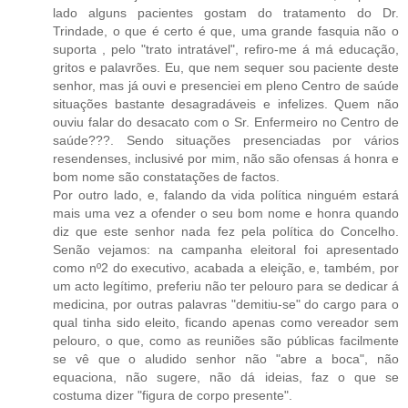
lado alguns pacientes gostam do tratamento do Dr.
Trindade, o que é certo é que, uma grande fasquia não o
suporta , pelo "trato intratável", refiro-me á má educação,
gritos e palavrões. Eu, que nem sequer sou paciente deste
senhor, mas já ouvi e presenciei em pleno Centro de saúde
situações bastante desagradáveis e infelizes. Quem não
ouviu falar do desacato com o Sr. Enfermeiro no Centro de
saúde???. Sendo situações presenciadas por vários
resendenses, inclusivé por mim, não são ofensas á honra e
bom nome são constatações de factos.
Por outro lado, e, falando da vida política ninguém estará
mais uma vez a ofender o seu bom nome e honra quando
diz que este senhor nada fez pela política do Concelho.
Senão vejamos: na campanha eleitoral foi apresentado
como nº2 do executivo, acabada a eleição, e, também, por
um acto legítimo, preferiu não ter pelouro para se dedicar á
medicina, por outras palavras "demitiu-se" do cargo para o
qual tinha sido eleito, ficando apenas como vereador sem
pelouro, o que, como as reuniões são públicas facilmente
se vê que o aludido senhor não "abre a boca", não
equaciona, não sugere, não dá ideias, faz o que se
costuma dizer "figura de corpo presente".