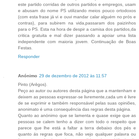
este partido corridas de outros partidos e empregos, usam
e abusam do nome PS utilizando meios pouco ortodoxos
(com esta frase já vi e ouvi mandar calar alguém no prós e
contras), para subirem na vida,passaram dos paizinhos
para o PS. Esta na hora de despir a camisa dos partidos,da
critica gratuita e mal dizer passando a apoiar uma lista
independente com maioria jovem. Continuação de Boas
Festas.
Responder
Anónimo
29 de dezembro de 2012 às 11:57
Pinto (Arêgos).
Peço ao autor ou autores desta página que a mantenham e
deixem as pessoas expressar-se livremente,cada um é livre
de se exprimir e também responsável pelas suas opiniões,
anonimato é uma consequência das regras desta página.
Quanto ao anónimo que se lamenta e quase exige que as
pessoas se calem tenho a dizer com todo o respeito que
parece que lhe está a faltar a terra debaixo dos pés e
quanto ás regras que foca, não vejo qualquer palavra ou