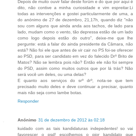
Depois de muito ouvir falar deste forúm e do que por aqui é
dito, não contive a minha curiosidade e vim espreitar.Li
todas as intervenções e gostei particularmente de uma, a
do anónimo de 27 de dezembro, 21,17h, quando diz "não
sou com alguns que ainda anda aos tachos, de lado para
lado, mudam como o vento, tão depressa estão de um lado
como logo depois estão do outro", deixe-me que lhe
pergunte: está a falar do ainda presidente da Câmara, não
está? Não foi ele que antes de vir cair no PS foi-se oferecer
ao PSD, para ser candidato em vez do falecido Drº Brito de
Matos? Não se lembra pois não? Então ele não foi sempre
do PSD, assim como muitos outros que por lá trás? Não
será você um deles, ou uma delas?
E quanto aos serviços do srº drº, nota-se que tem
precisado muito deles e deve continuar a precisar, quanto
mais não seja como lambe botas.
Responder
Anónimo
31 de dezembro de 2012 às 02:18
kuidado com as tais kandidaturas indepedentes! so vai
favorescer o psd! escolhemos o pior kandidato que