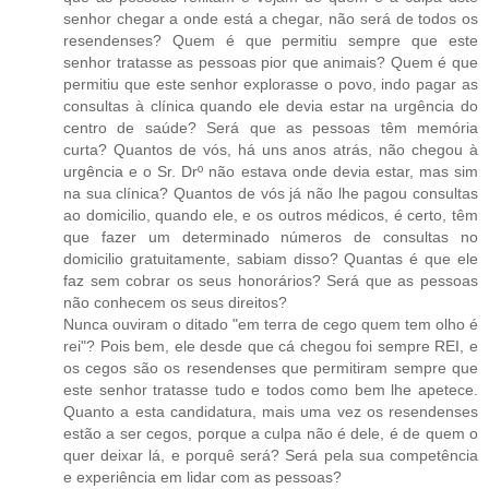
senhor chegar a onde está a chegar, não será de todos os
resendenses? Quem é que permitiu sempre que este
senhor tratasse as pessoas pior que animais? Quem é que
permitiu que este senhor explorasse o povo, indo pagar as
consultas à clínica quando ele devia estar na urgência do
centro de saúde? Será que as pessoas têm memória
curta? Quantos de vós, há uns anos atrás, não chegou à
urgência e o Sr. Drº não estava onde devia estar, mas sim
na sua clínica? Quantos de vós já não lhe pagou consultas
ao domicilio, quando ele, e os outros médicos, é certo, têm
que fazer um determinado números de consultas no
domicilio gratuitamente, sabiam disso? Quantas é que ele
faz sem cobrar os seus honorários? Será que as pessoas
não conhecem os seus direitos?
Nunca ouviram o ditado "em terra de cego quem tem olho é
rei"? Pois bem, ele desde que cá chegou foi sempre REI, e
os cegos são os resendenses que permitiram sempre que
este senhor tratasse tudo e todos como bem lhe apetece.
Quanto a esta candidatura, mais uma vez os resendenses
estão a ser cegos, porque a culpa não é dele, é de quem o
quer deixar lá, e porquê será? Será pela sua competência
e experiência em lidar com as pessoas?