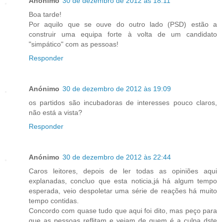
Anónimo
30 de dezembro de 2012 às 18:11
Boa tarde!
Por aquilo que se ouve do outro lado (PSD) estão a
construir uma equipa forte à volta de um candidato
"simpático" com as pessoas!
Responder
Anónimo
30 de dezembro de 2012 às 19:09
os partidos são incubadoras de interesses pouco claros,
não está a vista?
Responder
Anónimo
30 de dezembro de 2012 às 22:44
Caros leitores, depois de ler todas as opiniões aqui
explanadas, concluo que esta noticia,já há algum tempo
esperada, veio despoletar uma série de reações há muito
tempo contidas.
Concordo com quase tudo que aqui foi dito, mas peço para
que as pessoas reflitam e vejam de quem é a culpa dste