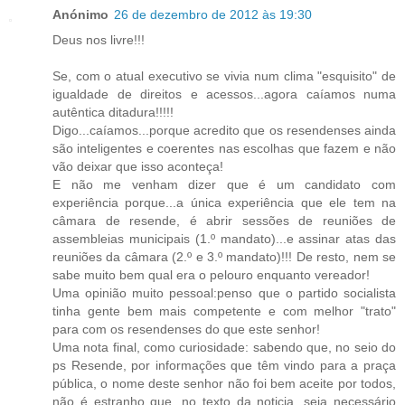
Anónimo
26 de dezembro de 2012 às 19:30
Deus nos livre!!!
Se, com o atual executivo se vivia num clima "esquisito" de
igualdade de direitos e acessos...agora caíamos numa
autêntica ditadura!!!!!
Digo...caíamos...porque acredito que os resendenses ainda
são inteligentes e coerentes nas escolhas que fazem e não
vão deixar que isso aconteça!
E não me venham dizer que é um candidato com
experiência porque...a única experiência que ele tem na
câmara de resende, é abrir sessões de reuniões de
assembleias municipais (1.º mandato)...e assinar atas das
reuniões da câmara (2.º e 3.º mandato)!!! De resto, nem se
sabe muito bem qual era o pelouro enquanto vereador!
Uma opinião muito pessoal:penso que o partido socialista
tinha gente bem mais competente e com melhor "trato"
para com os resendenses do que este senhor!
Uma nota final, como curiosidade: sabendo que, no seio do
ps Resende, por informações que têm vindo para a praça
pública, o nome deste senhor não foi bem aceite por todos,
não é estranho que, no texto da noticia, seja necessário