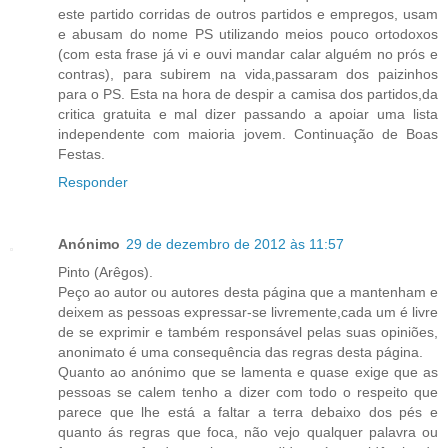
este partido corridas de outros partidos e empregos, usam
e abusam do nome PS utilizando meios pouco ortodoxos
(com esta frase já vi e ouvi mandar calar alguém no prós e
contras), para subirem na vida,passaram dos paizinhos
para o PS. Esta na hora de despir a camisa dos partidos,da
critica gratuita e mal dizer passando a apoiar uma lista
independente com maioria jovem. Continuação de Boas
Festas.
Responder
Anónimo
29 de dezembro de 2012 às 11:57
Pinto (Arêgos).
Peço ao autor ou autores desta página que a mantenham e
deixem as pessoas expressar-se livremente,cada um é livre
de se exprimir e também responsável pelas suas opiniões,
anonimato é uma consequência das regras desta página.
Quanto ao anónimo que se lamenta e quase exige que as
pessoas se calem tenho a dizer com todo o respeito que
parece que lhe está a faltar a terra debaixo dos pés e
quanto ás regras que foca, não vejo qualquer palavra ou