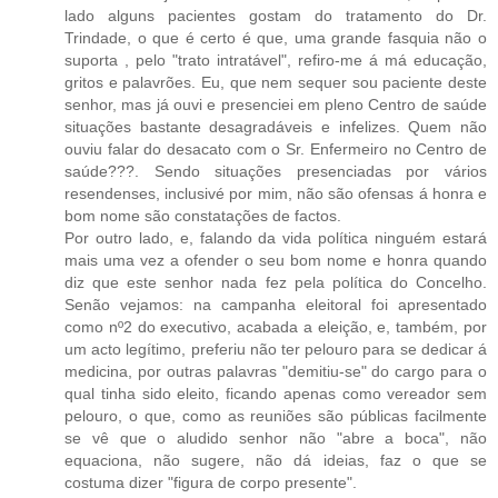
lado alguns pacientes gostam do tratamento do Dr.
Trindade, o que é certo é que, uma grande fasquia não o
suporta , pelo "trato intratável", refiro-me á má educação,
gritos e palavrões. Eu, que nem sequer sou paciente deste
senhor, mas já ouvi e presenciei em pleno Centro de saúde
situações bastante desagradáveis e infelizes. Quem não
ouviu falar do desacato com o Sr. Enfermeiro no Centro de
saúde???. Sendo situações presenciadas por vários
resendenses, inclusivé por mim, não são ofensas á honra e
bom nome são constatações de factos.
Por outro lado, e, falando da vida política ninguém estará
mais uma vez a ofender o seu bom nome e honra quando
diz que este senhor nada fez pela política do Concelho.
Senão vejamos: na campanha eleitoral foi apresentado
como nº2 do executivo, acabada a eleição, e, também, por
um acto legítimo, preferiu não ter pelouro para se dedicar á
medicina, por outras palavras "demitiu-se" do cargo para o
qual tinha sido eleito, ficando apenas como vereador sem
pelouro, o que, como as reuniões são públicas facilmente
se vê que o aludido senhor não "abre a boca", não
equaciona, não sugere, não dá ideias, faz o que se
costuma dizer "figura de corpo presente".