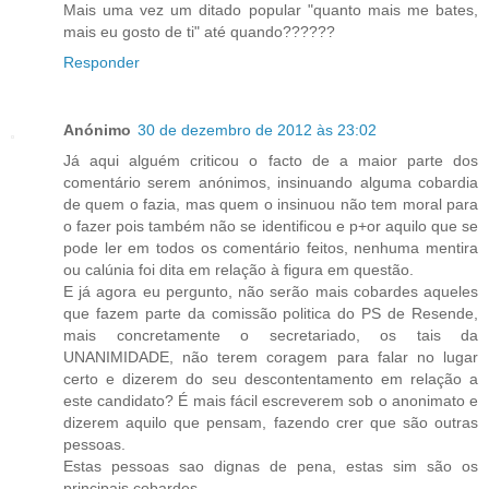
Mais uma vez um ditado popular "quanto mais me bates,
mais eu gosto de ti" até quando??????
Responder
Anónimo
30 de dezembro de 2012 às 23:02
Já aqui alguém criticou o facto de a maior parte dos
comentário serem anónimos, insinuando alguma cobardia
de quem o fazia, mas quem o insinuou não tem moral para
o fazer pois também não se identificou e p+or aquilo que se
pode ler em todos os comentário feitos, nenhuma mentira
ou calúnia foi dita em relação à figura em questão.
E já agora eu pergunto, não serão mais cobardes aqueles
que fazem parte da comissão politica do PS de Resende,
mais concretamente o secretariado, os tais da
UNANIMIDADE, não terem coragem para falar no lugar
certo e dizerem do seu descontentamento em relação a
este candidato? É mais fácil escreverem sob o anonimato e
dizerem aquilo que pensam, fazendo crer que são outras
pessoas.
Estas pessoas sao dignas de pena, estas sim são os
principais cobardes.