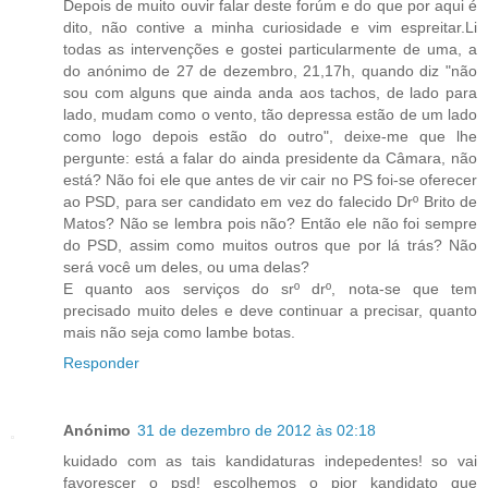
Depois de muito ouvir falar deste forúm e do que por aqui é
dito, não contive a minha curiosidade e vim espreitar.Li
todas as intervenções e gostei particularmente de uma, a
do anónimo de 27 de dezembro, 21,17h, quando diz "não
sou com alguns que ainda anda aos tachos, de lado para
lado, mudam como o vento, tão depressa estão de um lado
como logo depois estão do outro", deixe-me que lhe
pergunte: está a falar do ainda presidente da Câmara, não
está? Não foi ele que antes de vir cair no PS foi-se oferecer
ao PSD, para ser candidato em vez do falecido Drº Brito de
Matos? Não se lembra pois não? Então ele não foi sempre
do PSD, assim como muitos outros que por lá trás? Não
será você um deles, ou uma delas?
E quanto aos serviços do srº drº, nota-se que tem
precisado muito deles e deve continuar a precisar, quanto
mais não seja como lambe botas.
Responder
Anónimo
31 de dezembro de 2012 às 02:18
kuidado com as tais kandidaturas indepedentes! so vai
favorescer o psd! escolhemos o pior kandidato que