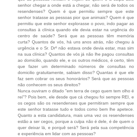
senhor chegar a onde está a chegar, não será de todos os
resendenses? Quem é que permitiu sempre que este
senhor tratasse as pessoas pior que animais? Quem é que
permitiu que este senhor explorasse o povo, indo pagar as
consultas à clínica quando ele devia estar na urgência do
centro de saúde? Será que as pessoas têm memória
curta? Quantos de vós, há uns anos atrás, não chegou à
urgência e o Sr. Drº não estava onde devia estar, mas sim
na sua clínica? Quantos de vós já não lhe pagou consultas
ao domicilio, quando ele, e os outros médicos, é certo, têm
que fazer um determinado números de consultas no
domicilio gratuitamente, sabiam disso? Quantas é que ele
faz sem cobrar os seus honorários? Será que as pessoas
não conhecem os seus direitos?
Nunca ouviram o ditado "em terra de cego quem tem olho é
rei"? Pois bem, ele desde que cá chegou foi sempre REI, e
os cegos são os resendenses que permitiram sempre que
este senhor tratasse tudo e todos como bem lhe apetece.
Quanto a esta candidatura, mais uma vez os resendenses
estão a ser cegos, porque a culpa não é dele, é de quem o
quer deixar lá, e porquê será? Será pela sua competência
e experiência em lidar com as pessoas?