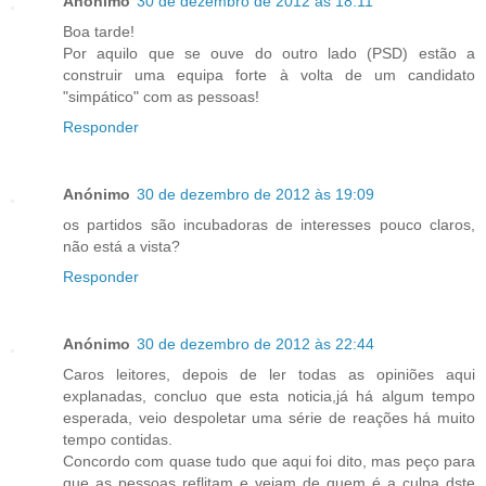
Anónimo
30 de dezembro de 2012 às 18:11
Boa tarde!
Por aquilo que se ouve do outro lado (PSD) estão a
construir uma equipa forte à volta de um candidato
"simpático" com as pessoas!
Responder
Anónimo
30 de dezembro de 2012 às 19:09
os partidos são incubadoras de interesses pouco claros,
não está a vista?
Responder
Anónimo
30 de dezembro de 2012 às 22:44
Caros leitores, depois de ler todas as opiniões aqui
explanadas, concluo que esta noticia,já há algum tempo
esperada, veio despoletar uma série de reações há muito
tempo contidas.
Concordo com quase tudo que aqui foi dito, mas peço para
que as pessoas reflitam e vejam de quem é a culpa dste