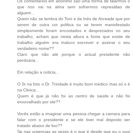
Os comentários em anónimo são uma forma de falarmos o
que nos vai na alma sem sofrermos represálias de
alguem...
Quem não se lembra do Toni e da Inès de Anreade que por
serem de outra cor politica ou se terem manisfestado
simplesmente foram encostados e desprezados no seu
trabalho, acham que nesta altura a fome que existe de
trabalho alguém era maluco escrever e assinar o seu
verdadeiro nome??
Claro que não até porque o actual presidente não
perdoaria...
Em relação a noticia...
O Sr na foto o Dr. Trindade é muito bom médico mas só o é
na Clinica...
Quem é que já não foi ao centro de saúde e não foi
enxovalhado por ele??
Vocês estão a imaginar uma pessoa chegar a camara para
falar com o presidente e se ele tiver mal disposto ser
tratado abaixo de lixo??
Se nas urgencias as vezes é o que é desde que eu o ouvi