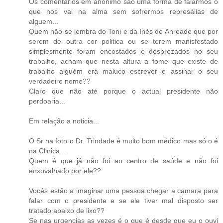
Os comentários em anónimo são uma forma de falarmos o
que nos vai na alma sem sofrermos represálias de
alguem...
Quem não se lembra do Toni e da Inès de Anreade que por
serem de outra cor politica ou se terem manisfestado
simplesmente foram encostados e desprezados no seu
trabalho, acham que nesta altura a fome que existe de
trabalho alguém era maluco escrever e assinar o seu
verdadeiro nome??
Claro que não até porque o actual presidente não
perdoaria...
Em relação a noticia...
O Sr na foto o Dr. Trindade é muito bom médico mas só o é
na Clinica...
Quem é que já não foi ao centro de saúde e não foi
enxovalhado por ele??
Vocês estão a imaginar uma pessoa chegar a camara para
falar com o presidente e se ele tiver mal disposto ser
tratado abaixo de lixo??
Se nas urgencias as vezes é o que é desde que eu o ouvi