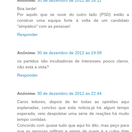
Anónimo
30 de dezembro de 2012 às 18:11
Boa tarde!
Por aquilo que se ouve do outro lado (PSD) estão a
construir uma equipa forte à volta de um candidato
"simpático" com as pessoas!
Responder
Anónimo
30 de dezembro de 2012 às 19:09
os partidos são incubadoras de interesses pouco claros,
não está a vista?
Responder
Anónimo
30 de dezembro de 2012 às 22:44
Caros leitores, depois de ler todas as opiniões aqui
explanadas, concluo que esta noticia,já há algum tempo
esperada, veio despoletar uma série de reações há muito
tempo contidas.
Concordo com quase tudo que aqui foi dito, mas peço para
que as pessoas reflitam e vejam de quem é a culpa dste