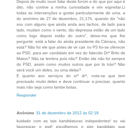
Depois de muito ouvir falar deste forúm e do que por aqui é
dito, não contive a minha curiosidade e vim espreitar.Li
todas as intervenções e gostei particularmente de uma, a
do anónimo de 27 de dezembro, 21,17h, quando diz "não
sou com alguns que ainda anda aos tachos, de lado para
lado, mudam como o vento, tão depressa estão de um lado
como logo depois estão do outro", deixe-me que lhe
pergunte: está a falar do ainda presidente da Câmara, não
está? Não foi ele que antes de vir cair no PS foi-se oferecer
ao PSD, para ser candidato em vez do falecido Drº Brito de
Matos? Não se lembra pois não? Então ele não foi sempre
do PSD, assim como muitos outros que por lá trás? Não
será você um deles, ou uma delas?
E quanto aos serviços do srº drº, nota-se que tem
precisado muito deles e deve continuar a precisar, quanto
mais não seja como lambe botas.
Responder
Anónimo
31 de dezembro de 2012 às 02:18
kuidado com as tais kandidaturas indepedentes! so vai
favorescer o psd! escolhemos o pior kandidato que