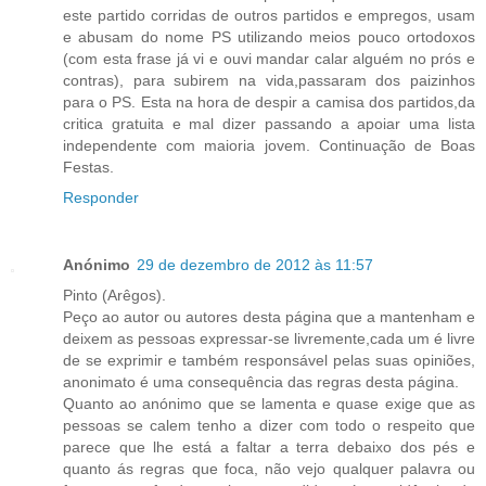
este partido corridas de outros partidos e empregos, usam
e abusam do nome PS utilizando meios pouco ortodoxos
(com esta frase já vi e ouvi mandar calar alguém no prós e
contras), para subirem na vida,passaram dos paizinhos
para o PS. Esta na hora de despir a camisa dos partidos,da
critica gratuita e mal dizer passando a apoiar uma lista
independente com maioria jovem. Continuação de Boas
Festas.
Responder
Anónimo
29 de dezembro de 2012 às 11:57
Pinto (Arêgos).
Peço ao autor ou autores desta página que a mantenham e
deixem as pessoas expressar-se livremente,cada um é livre
de se exprimir e também responsável pelas suas opiniões,
anonimato é uma consequência das regras desta página.
Quanto ao anónimo que se lamenta e quase exige que as
pessoas se calem tenho a dizer com todo o respeito que
parece que lhe está a faltar a terra debaixo dos pés e
quanto ás regras que foca, não vejo qualquer palavra ou