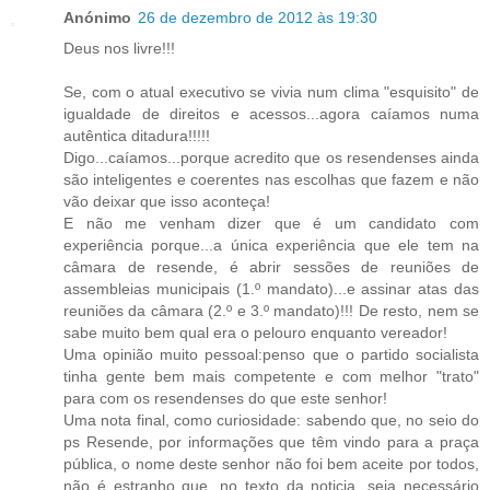
Anónimo
26 de dezembro de 2012 às 19:30
Deus nos livre!!!
Se, com o atual executivo se vivia num clima "esquisito" de
igualdade de direitos e acessos...agora caíamos numa
autêntica ditadura!!!!!
Digo...caíamos...porque acredito que os resendenses ainda
são inteligentes e coerentes nas escolhas que fazem e não
vão deixar que isso aconteça!
E não me venham dizer que é um candidato com
experiência porque...a única experiência que ele tem na
câmara de resende, é abrir sessões de reuniões de
assembleias municipais (1.º mandato)...e assinar atas das
reuniões da câmara (2.º e 3.º mandato)!!! De resto, nem se
sabe muito bem qual era o pelouro enquanto vereador!
Uma opinião muito pessoal:penso que o partido socialista
tinha gente bem mais competente e com melhor "trato"
para com os resendenses do que este senhor!
Uma nota final, como curiosidade: sabendo que, no seio do
ps Resende, por informações que têm vindo para a praça
pública, o nome deste senhor não foi bem aceite por todos,
não é estranho que, no texto da noticia, seja necessário