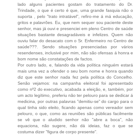
lado alguns pacientes gostam do tratamento do Dr.
Trindade, o que é certo é que, uma grande fasquia não o
suporta , pelo "trato intratável", refiro-me á má educação,
gritos e palavrões. Eu, que nem sequer sou paciente deste
senhor, mas já ouvi e presenciei em pleno Centro de saúde
situações bastante desagradáveis e infelizes. Quem não
ouviu falar do desacato com o Sr. Enfermeiro no Centro de
saúde???. Sendo situações presenciadas por vários
resendenses, inclusivé por mim, não são ofensas á honra e
bom nome são constatações de factos.
Por outro lado, e, falando da vida política ninguém estará
mais uma vez a ofender o seu bom nome e honra quando
diz que este senhor nada fez pela política do Concelho.
Senão vejamos: na campanha eleitoral foi apresentado
como nº2 do executivo, acabada a eleição, e, também, por
um acto legítimo, preferiu não ter pelouro para se dedicar á
medicina, por outras palavras "demitiu-se" do cargo para o
qual tinha sido eleito, ficando apenas como vereador sem
pelouro, o que, como as reuniões são públicas facilmente
se vê que o aludido senhor não "abre a boca", não
equaciona, não sugere, não dá ideias, faz o que se
costuma dizer "figura de corpo presente".