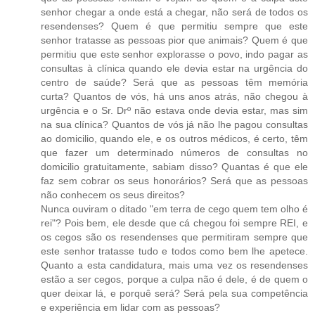
senhor chegar a onde está a chegar, não será de todos os
resendenses? Quem é que permitiu sempre que este
senhor tratasse as pessoas pior que animais? Quem é que
permitiu que este senhor explorasse o povo, indo pagar as
consultas à clínica quando ele devia estar na urgência do
centro de saúde? Será que as pessoas têm memória
curta? Quantos de vós, há uns anos atrás, não chegou à
urgência e o Sr. Drº não estava onde devia estar, mas sim
na sua clínica? Quantos de vós já não lhe pagou consultas
ao domicilio, quando ele, e os outros médicos, é certo, têm
que fazer um determinado números de consultas no
domicilio gratuitamente, sabiam disso? Quantas é que ele
faz sem cobrar os seus honorários? Será que as pessoas
não conhecem os seus direitos?
Nunca ouviram o ditado "em terra de cego quem tem olho é
rei"? Pois bem, ele desde que cá chegou foi sempre REI, e
os cegos são os resendenses que permitiram sempre que
este senhor tratasse tudo e todos como bem lhe apetece.
Quanto a esta candidatura, mais uma vez os resendenses
estão a ser cegos, porque a culpa não é dele, é de quem o
quer deixar lá, e porquê será? Será pela sua competência
e experiência em lidar com as pessoas?