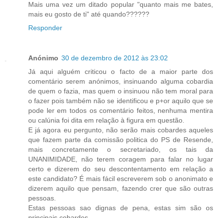
Mais uma vez um ditado popular "quanto mais me bates,
mais eu gosto de ti" até quando??????
Responder
Anónimo
30 de dezembro de 2012 às 23:02
Já aqui alguém criticou o facto de a maior parte dos
comentário serem anónimos, insinuando alguma cobardia
de quem o fazia, mas quem o insinuou não tem moral para
o fazer pois também não se identificou e p+or aquilo que se
pode ler em todos os comentário feitos, nenhuma mentira
ou calúnia foi dita em relação à figura em questão.
E já agora eu pergunto, não serão mais cobardes aqueles
que fazem parte da comissão politica do PS de Resende,
mais concretamente o secretariado, os tais da
UNANIMIDADE, não terem coragem para falar no lugar
certo e dizerem do seu descontentamento em relação a
este candidato? É mais fácil escreverem sob o anonimato e
dizerem aquilo que pensam, fazendo crer que são outras
pessoas.
Estas pessoas sao dignas de pena, estas sim são os
principais cobardes.