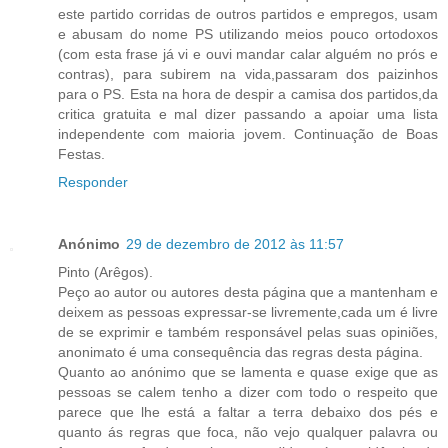
este partido corridas de outros partidos e empregos, usam
e abusam do nome PS utilizando meios pouco ortodoxos
(com esta frase já vi e ouvi mandar calar alguém no prós e
contras), para subirem na vida,passaram dos paizinhos
para o PS. Esta na hora de despir a camisa dos partidos,da
critica gratuita e mal dizer passando a apoiar uma lista
independente com maioria jovem. Continuação de Boas
Festas.
Responder
Anónimo
29 de dezembro de 2012 às 11:57
Pinto (Arêgos).
Peço ao autor ou autores desta página que a mantenham e
deixem as pessoas expressar-se livremente,cada um é livre
de se exprimir e também responsável pelas suas opiniões,
anonimato é uma consequência das regras desta página.
Quanto ao anónimo que se lamenta e quase exige que as
pessoas se calem tenho a dizer com todo o respeito que
parece que lhe está a faltar a terra debaixo dos pés e
quanto ás regras que foca, não vejo qualquer palavra ou