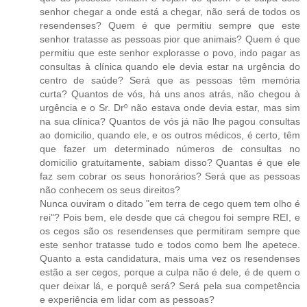
senhor chegar a onde está a chegar, não será de todos os
resendenses? Quem é que permitiu sempre que este
senhor tratasse as pessoas pior que animais? Quem é que
permitiu que este senhor explorasse o povo, indo pagar as
consultas à clínica quando ele devia estar na urgência do
centro de saúde? Será que as pessoas têm memória
curta? Quantos de vós, há uns anos atrás, não chegou à
urgência e o Sr. Drº não estava onde devia estar, mas sim
na sua clínica? Quantos de vós já não lhe pagou consultas
ao domicilio, quando ele, e os outros médicos, é certo, têm
que fazer um determinado números de consultas no
domicilio gratuitamente, sabiam disso? Quantas é que ele
faz sem cobrar os seus honorários? Será que as pessoas
não conhecem os seus direitos?
Nunca ouviram o ditado "em terra de cego quem tem olho é
rei"? Pois bem, ele desde que cá chegou foi sempre REI, e
os cegos são os resendenses que permitiram sempre que
este senhor tratasse tudo e todos como bem lhe apetece.
Quanto a esta candidatura, mais uma vez os resendenses
estão a ser cegos, porque a culpa não é dele, é de quem o
quer deixar lá, e porquê será? Será pela sua competência
e experiência em lidar com as pessoas?