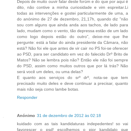
Depois de muito ouvir falar deste forúm e do que por aqui é
dito, não contive a minha curiosidade e vim espreitar.Li
todas as intervenções e gostei particularmente de uma, a
do anónimo de 27 de dezembro, 21,17h, quando diz "não
sou com alguns que ainda anda aos tachos, de lado para
lado, mudam como o vento, tão depressa estão de um lado
como logo depois estão do outro", deixe-me que lhe
pergunte: está a falar do ainda presidente da Câmara, não
está? Não foi ele que antes de vir cair no PS foi-se oferecer
ao PSD, para ser candidato em vez do falecido Drº Brito de
Matos? Não se lembra pois não? Então ele não foi sempre
do PSD, assim como muitos outros que por lá trás? Não
será você um deles, ou uma delas?
E quanto aos serviços do srº drº, nota-se que tem
precisado muito deles e deve continuar a precisar, quanto
mais não seja como lambe botas.
Responder
Anónimo
31 de dezembro de 2012 às 02:18
kuidado com as tais kandidaturas indepedentes! so vai
favorescer o psd! escolhemos o pior kandidato que