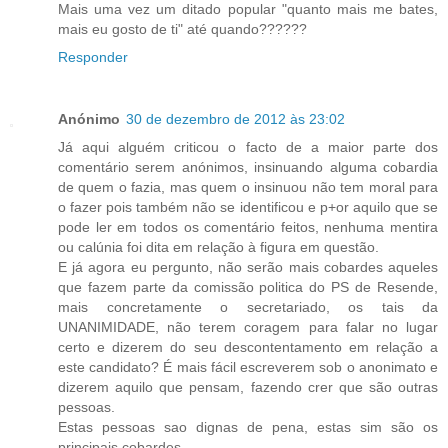
Mais uma vez um ditado popular "quanto mais me bates,
mais eu gosto de ti" até quando??????
Responder
Anónimo
30 de dezembro de 2012 às 23:02
Já aqui alguém criticou o facto de a maior parte dos
comentário serem anónimos, insinuando alguma cobardia
de quem o fazia, mas quem o insinuou não tem moral para
o fazer pois também não se identificou e p+or aquilo que se
pode ler em todos os comentário feitos, nenhuma mentira
ou calúnia foi dita em relação à figura em questão.
E já agora eu pergunto, não serão mais cobardes aqueles
que fazem parte da comissão politica do PS de Resende,
mais concretamente o secretariado, os tais da
UNANIMIDADE, não terem coragem para falar no lugar
certo e dizerem do seu descontentamento em relação a
este candidato? É mais fácil escreverem sob o anonimato e
dizerem aquilo que pensam, fazendo crer que são outras
pessoas.
Estas pessoas sao dignas de pena, estas sim são os
principais cobardes.