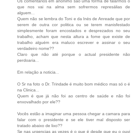
Os comentários em anónimo são uma forma de falarmos o
que nos vai na alma sem sofrermos represálias de
alguem...
Quem não se lembra do Toni e da Inès de Anreade que por
serem de outra cor politica ou se terem manisfestado
simplesmente foram encostados e desprezados no seu
trabalho, acham que nesta altura a fome que existe de
trabalho alguém era maluco escrever e assinar o seu
verdadeiro nome??
Claro que não até porque o actual presidente não
perdoaria...
Em relação a noticia...
O Sr na foto o Dr. Trindade é muito bom médico mas só o é
na Clinica...
Quem é que já não foi ao centro de saúde e não foi
enxovalhado por ele??
Vocês estão a imaginar uma pessoa chegar a camara para
falar com o presidente e se ele tiver mal disposto ser
tratado abaixo de lixo??
Se nas urgencias as vezes é o que é desde que eu o ouvi