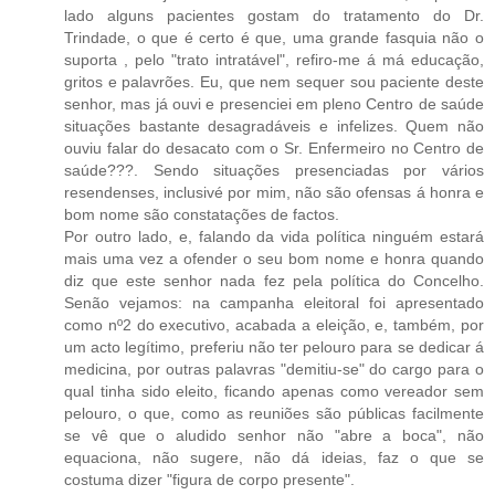
lado alguns pacientes gostam do tratamento do Dr.
Trindade, o que é certo é que, uma grande fasquia não o
suporta , pelo "trato intratável", refiro-me á má educação,
gritos e palavrões. Eu, que nem sequer sou paciente deste
senhor, mas já ouvi e presenciei em pleno Centro de saúde
situações bastante desagradáveis e infelizes. Quem não
ouviu falar do desacato com o Sr. Enfermeiro no Centro de
saúde???. Sendo situações presenciadas por vários
resendenses, inclusivé por mim, não são ofensas á honra e
bom nome são constatações de factos.
Por outro lado, e, falando da vida política ninguém estará
mais uma vez a ofender o seu bom nome e honra quando
diz que este senhor nada fez pela política do Concelho.
Senão vejamos: na campanha eleitoral foi apresentado
como nº2 do executivo, acabada a eleição, e, também, por
um acto legítimo, preferiu não ter pelouro para se dedicar á
medicina, por outras palavras "demitiu-se" do cargo para o
qual tinha sido eleito, ficando apenas como vereador sem
pelouro, o que, como as reuniões são públicas facilmente
se vê que o aludido senhor não "abre a boca", não
equaciona, não sugere, não dá ideias, faz o que se
costuma dizer "figura de corpo presente".