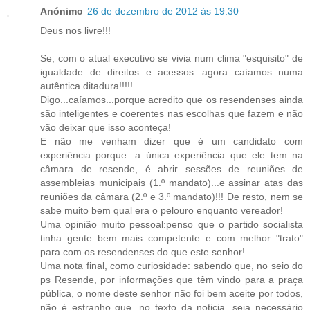
Anónimo
26 de dezembro de 2012 às 19:30
Deus nos livre!!!
Se, com o atual executivo se vivia num clima "esquisito" de
igualdade de direitos e acessos...agora caíamos numa
autêntica ditadura!!!!!
Digo...caíamos...porque acredito que os resendenses ainda
são inteligentes e coerentes nas escolhas que fazem e não
vão deixar que isso aconteça!
E não me venham dizer que é um candidato com
experiência porque...a única experiência que ele tem na
câmara de resende, é abrir sessões de reuniões de
assembleias municipais (1.º mandato)...e assinar atas das
reuniões da câmara (2.º e 3.º mandato)!!! De resto, nem se
sabe muito bem qual era o pelouro enquanto vereador!
Uma opinião muito pessoal:penso que o partido socialista
tinha gente bem mais competente e com melhor "trato"
para com os resendenses do que este senhor!
Uma nota final, como curiosidade: sabendo que, no seio do
ps Resende, por informações que têm vindo para a praça
pública, o nome deste senhor não foi bem aceite por todos,
não é estranho que, no texto da noticia, seja necessário