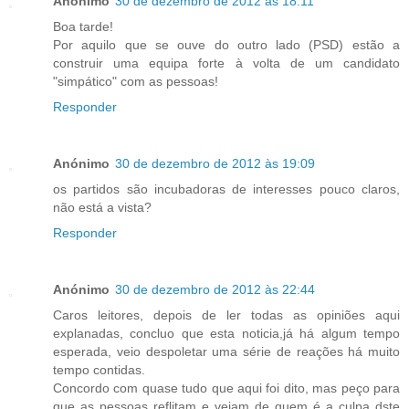
Anónimo
30 de dezembro de 2012 às 18:11
Boa tarde!
Por aquilo que se ouve do outro lado (PSD) estão a
construir uma equipa forte à volta de um candidato
"simpático" com as pessoas!
Responder
Anónimo
30 de dezembro de 2012 às 19:09
os partidos são incubadoras de interesses pouco claros,
não está a vista?
Responder
Anónimo
30 de dezembro de 2012 às 22:44
Caros leitores, depois de ler todas as opiniões aqui
explanadas, concluo que esta noticia,já há algum tempo
esperada, veio despoletar uma série de reações há muito
tempo contidas.
Concordo com quase tudo que aqui foi dito, mas peço para
que as pessoas reflitam e vejam de quem é a culpa dste