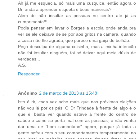
Ah já me esquecia, só mais uma cusquice, então agora o
Dr. anda a aprender etiqueta e boas maneiras?
Além de não insultar as pessoas no centro até já as
cumprimenta!!!
Podia pensar em levar o Borges a escola onde anda pra
ver se ele deixava de se por aos gritos na camara, quando
a coisa não lhe agrada, que parece uma gaija do bolhão.
Peço desculpa de alguma coisinha, mas a minha intenção
não foi insultar ninguém, foi só deixar aqui meia dúzia de
verdades...
A.S.
Responder
Anónimo
2 de março de 2013 às 15:48
Isto é rir, cada vez acho mais que nas próximas eleições
não vou lá por os pés. O Dr Trindade à frente de algo é o
que é, basta ver quando esteve à frente do centro de
saúde e como se porta mal com as pessoas, e não venha
dar uma de "bom samaritano" agora, porque já toda a
gente sofreu com o seu comportamento temperamental no