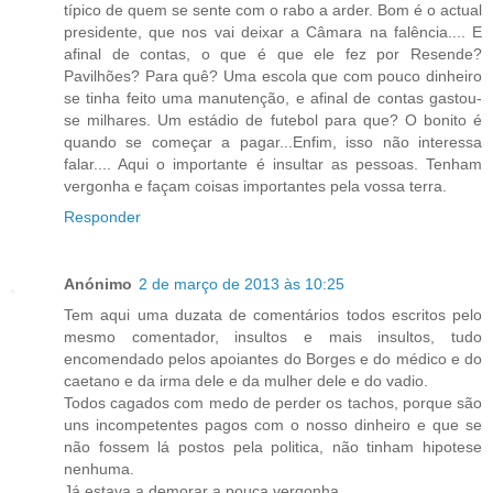
típico de quem se sente com o rabo a arder. Bom é o actual
presidente, que nos vai deixar a Câmara na falência.... E
afinal de contas, o que é que ele fez por Resende?
Pavilhões? Para quê? Uma escola que com pouco dinheiro
se tinha feito uma manutenção, e afinal de contas gastou-
se milhares. Um estádio de futebol para que? O bonito é
quando se começar a pagar...Enfim, isso não interessa
falar.... Aqui o importante é insultar as pessoas. Tenham
vergonha e façam coisas importantes pela vossa terra.
Responder
Anónimo
2 de março de 2013 às 10:25
Tem aqui uma duzata de comentários todos escritos pelo
mesmo comentador, insultos e mais insultos, tudo
encomendado pelos apoiantes do Borges e do médico e do
caetano e da irma dele e da mulher dele e do vadio.
Todos cagados com medo de perder os tachos, porque são
uns incompetentes pagos com o nosso dinheiro e que se
não fossem lá postos pela politica, não tinham hipotese
nenhuma.
Já estava a demorar a pouca vergonha.