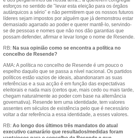
esforços no sentido de "levar esta eleição para os órgãos
autárquicos a sério" e não permitirem que os nossos futuros
líderes sejam impostos por alguém que já demonstrou estar
demasiado agarrado ao poder e querer mantê-lo, servindo-
se de pessoas e nomes que não nos dão garantias que
possam defender, afirmar e levar longe o nome de Resende.
RB:
Na
sua opinião como se encontra a política no
concelho de Resende?
AMA: A política no concelho de Resende é um pouco o
espelho daquilo que se passa a nível nacional. Os partidos
políticos estão vazios de ideais, abandonaram as suas
referências e a sua acção é em função das expectativas
eleitorais e nada mais (certos que, mais cedo ou mais tarde,
chegam naturalmente ao poder com base na alternância
governativa). Resende tem uma identidade, tem valores
assentes em séculos de existência pelo que é necessário
voltar a dar referência a essa identidade, a esses valores.
RB:
Ao longo dos últimos três mandatos do atual
executivo camarário que resultados/medidas foram
vantajosos para o concelho de Resende e que