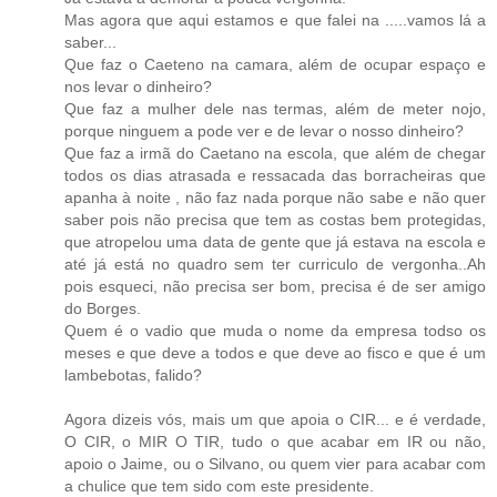
Mas agora que aqui estamos e que falei na .....vamos lá a
saber...
Que faz o Caeteno na camara, além de ocupar espaço e
nos levar o dinheiro?
Que faz a mulher dele nas termas, além de meter nojo,
porque ninguem a pode ver e de levar o nosso dinheiro?
Que faz a irmã do Caetano na escola, que além de chegar
todos os dias atrasada e ressacada das borracheiras que
apanha à noite , não faz nada porque não sabe e não quer
saber pois não precisa que tem as costas bem protegidas,
que atropelou uma data de gente que já estava na escola e
até já está no quadro sem ter curriculo de vergonha..Ah
pois esqueci, não precisa ser bom, precisa é de ser amigo
do Borges.
Quem é o vadio que muda o nome da empresa todso os
meses e que deve a todos e que deve ao fisco e que é um
lambebotas, falido?
Agora dizeis vós, mais um que apoia o CIR... e é verdade,
O CIR, o MIR O TIR, tudo o que acabar em IR ou não,
apoio o Jaime, ou o Silvano, ou quem vier para acabar com
a chulice que tem sido com este presidente.