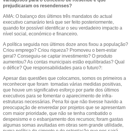
prejudicaram os resendenses?
AMA: O balanço dos últimos três mandatos do actual
executivo camarário terá que ser feito posteriormente,
quando for possível identificar o seu verdadeiro impacto a
nível social, económico e financeiro.
A política seguida nos últimos doze anos fixou a população?
Criou emprego? Criou riqueza? Promoveu o bem-estar
geral? Conseguiu-se captar investimento? O produto
aumentou? As contas municipais estão equilibradas? Qual
o défice? Que responsabilidades para o futuro?:
Apesar das questões que colocamos, somos os primeiros a
reconhecer que foram tomadas várias medidas positivas,
que houve um significativo esforço por parte dos últimos
executivos para se fomentar o aparecimento de infra-
estruturas necessárias. Pena foi que não tivesse havido a
preocupação de enveredar por projetos que se apresentam
com maior prioridade, que não se tenha combatido o
despesismo e o esbanjamento dos recursos; foram gastas
algumas somas avultadas em obras sem grande utilidade,
numa política de cimento e de ostentação que nos sairá