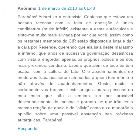
Anónimo
1 de março de 2013 às 01:48
Parabéns! Adorei ler a entrevista. Confesso que estava um
bocado receosa com a falta de oposição à única
candidatura (muito infeliz) existente a estas autárquicas e
sinto-me muito mais aliviada por ver que você, assim como
os restantes membros do CIR estão dispostos a lutar e dar
a cara por Resende, querendo que ela saia deste marasmo
e inferno, que anos de sucessiva governação desastrosa
com vista a engordar apenas os próprios bolsos e os dos
mais próximos, conduziu. Espero que além de tudo tentem
acabar com a cultura do fator C e apadrinhamentos de
modo aos trabalhos serem atribuídos a quem tem mérito e
não através de apadrinhamentos. Gostei muito e
certamente vou transmitir este artigo a outras pessoas do
meu meio que não o tenham lido por provável
desconhecimento do mesmo e garanto-lhe que irão ter a
mesma reação de apoio e de "alívio" como eu e mudarão a
opinião sobre uma possível abstenção nas próximas
autárquicas. Parabéns!
Responder