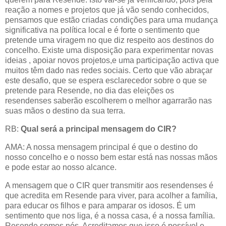
reação a nomes e projetos que já vão sendo conhecidos,
pensamos que estão criadas condições para uma mudança
significativa na política local e é forte o sentimento que
pretende uma viragem no que diz respeito aos destinos do
concelho. Existe uma disposição para experimentar novas
ideias , apoiar novos projetos,e uma participação activa que
muitos têm dado nas redes sociais. Certo que vão abraçar
este desafio, que se espera esclarecedor sobre o que se
pretende para Resende, no dia das eleições os
resendenses saberão escolherem o melhor agarrarão nas
suas mãos o destino da sua terra.
RB:
Qual será a principal mensagem do CIR?
AMA: A nossa mensagem principal é que o destino do
nosso concelho e o nosso bem estar está nas nossas mãos
e pode estar ao nosso alcance.
A mensagem que o CIR quer transmitir aos resendenses é
que acredita em Resende para viver, para acolher a família,
para educar os filhos e para amparar os idosos. É um
sentimento que nos liga, é a nossa casa, é a nossa família.
Resende somos nós. Acreditamos que isso é possível e