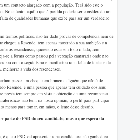
tem um contacto alargado com a população. Terá sido este o
o. No entanto, aquilo que à partida poderia ser considerado um
a falta de qualidades humanas que exibe para ser um verdadeiro
, em termos políticos, não ter dado provas de competência nem de
que chegou a Resende, tem apenas mostrado a sua ambição e a
rante os resendenses, querendo estar em todo o lado, sem
ja-se a forma como passou pela vereação camarária onde não
ocupou com o seguidismo e manifestou uma falta de ideias e de
, melhorar a vida dos resendenses.
eitariam passar um cheque em branco a alguém que não é de
ndo Resende, é uma pessoa que apenas tem cuidado dos seus
 que presta tem sempre em vista a obtenção de uma recompensa
ateristicas não tem, na nossa opinião, o perfil para participar
ito menos para tomar, em mãos, o leme desse desafio.
or parte do PSD do seu candidato, mas o que espera da
 é que o PSD vai apresentar uma candidatura não ganhadora