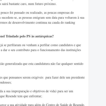
s sairá bastante caro, num futuro próximo.
pouco foi pensado ou realizado, as poucas empresas do
s sucedem-se, as pessoas emigram sem data para voltarem à sua
ermos de desenvolvimento continua na cauda do ranking
uel Trindade pelo PS às autárquicas?
já se perfilaram ou venham a perfilar como candidatos e que
a dar o seu contributo para o funcionamento das instituições
ão generalizada que esta candidatura não faz qualquer sentido
es que pensamos serem exigíveis para fazer dele um presidente
endenses;
da a sua impreparação e objetivos de vida) para ser um
s que Resende tem que enfrentar;
rce a sua atividade para além do Centro de Saúde de Resende,