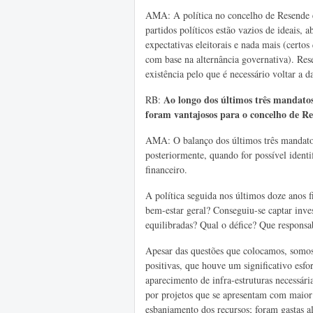
AMA: A política no concelho de Resende é
partidos políticos estão vazios de ideais,
expectativas eleitorais e nada mais (cert
com base na alternância governativa). Res
existência pelo que é necessário voltar a da
Ao longo dos últimos três mandatos
RB:
foram vantajosos para o concelho de Re
AMA: O balanço dos últimos três mandatos 
posteriormente, quando for possível identi
financeiro.
A política seguida nos últimos doze anos
bem-estar geral? Conseguiu-se captar inv
equilibradas? Qual o défice? Que responsab
Apesar das questões que colocamos, somos
positivas, que houve um significativo esfo
aparecimento de infra-estruturas necessári
por projetos que se apresentam com maior
esbanjamento dos recursos; foram gastas 