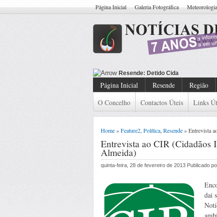
Página Inicial
Galeria Fotográfica
Meteorologi
Resende: Detido Cidadão Com Man
Página Inicial
Resende
Região
O Concelho
Contactos Úteis
Links Út
Home
»
Feature2
,
Política
,
Resende
» Entrevista 
Entrevista ao CIR (Cidadãos 
Almeida)
quinta-feira, 28 de fevereiro de 2013 Publicado 
Enco
dai 
Notí
ambi