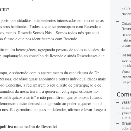
 CIR?
o CIR
Notícia
sto por cidadãos independentes interessados em encontrar as
Cidad
 os seus habitantes. Todos os que se preocupam com Resende e
Rese
movimento. Resende Somos Nós – Somos todos nós que aqui
Desde 
o futuro e que nos identificamos com Resende.
habita
prepon
muito heterogénea, agregando pessoas de todas as idades, de
 com implantação no concelho de Resende e ainda Resendenses que
Resen
averi
escol
empo, e sobretudo com o aparecimento da candidatura do Dr.
Viseu,
Resend
essoas, cidadãos quase anónimos e outras individualidades mais
um pro
a do Concelho, a reclamarem o seu direito de participação e de
gaminhos da nossa terra... a quererem congregar esforços no
Come
ãos autárquicos a sério" e não permitirem que os nossos futuros
yaza
 demonstrou estar demasiado agarrado ao poder e querer mantê-
snapt
o nos dão garantias que possam defender, afirmar e levar longe o
yaza
Tutu
Graur
política no concelho de Resende?
oder 