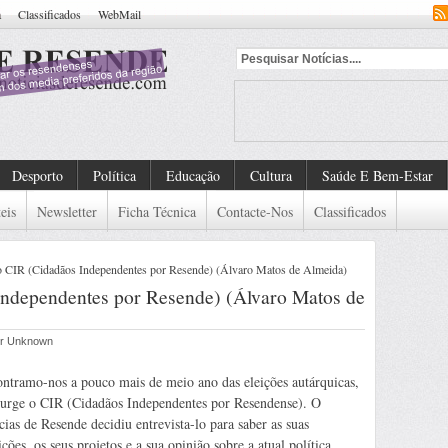
a
Classificados
WebMail
dado De Detenção Europ
Desporto
Política
Educação
Cultura
Saúde E Bem-Estar
eis
Newsletter
Ficha Técnica
Contacte-Nos
Classificados
ao CIR (Cidadãos Independentes por Resende) (Álvaro Matos de Almeida)
Independentes por Resende) (Álvaro Matos de
por Unknown
ntramo-nos a pouco mais de meio ano das eleições autárquicas,
surge o CIR (Cidadãos Independentes por Resendense). O
cias de Resende decidiu entrevista-lo para saber as suas
ções, os seus projetos e a sua opinião sobre a atual política.