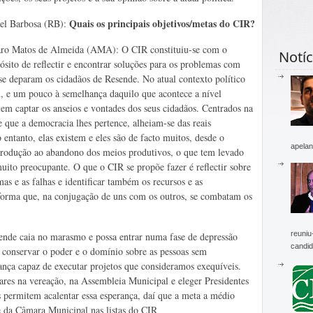
Quais os principais objetivos/metas do CIR?
el Barbosa (RB):
ro Matos de Almeida (AMA): O CIR constituiu-se com o
Notíc
ósito de reflectir e encontrar soluções para os problemas com
se deparam os cidadãos de Resende. No atual contexto político
l, e um pouco à semelhança daquilo que acontece a nível
uem captar os anseios e vontades dos seus cidadãos. Centrados na
e que a democracia lhes pertence, alheiam-se das reais
entanto, elas existem e eles são de facto muitos, desde o
apelan
 produção ao abandono dos meios produtivos, o que tem levado
ito preocupante. O que o CIR se propõe fazer é reflectir sobre
mas e as falhas e identificar também os recursos e as
aforma que, na conjugação de uns com os outros, se combatam os
reuniu
nde caia no marasmo e possa entrar numa fase de depressão
candid
 conservar o poder e o domínio sobre as pessoas sem
nça capaz de executar projetos que consideramos exequíveis.
gares na vereação, na Assembleia Municipal e eleger Presidentes
 permitem acalentar essa esperança, daí que a meta a médio
e da Câmara Municipal nas listas do CIR