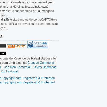
diz:
evin
Pamiętam, że znalazłem witrynę z
kami, na której możesz zainstalować
diz:
attuali vengono
env
Le
suoneriemp3
 più...
diz:
n
Este site é protegido por reCAPTCHA e
a-se a Política de Privacidade e os Termos de
ação...
as
tícias de Resende
de
Rafael Barbosa
foi
da com uma Licença
Creative Commons -
ão - Uso Não-Comercial - Obras Derivadas
 2.5 Portugal
.