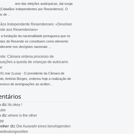
ano das eleições autárquicas, dai surge
 (Cidadãos Independentes por Resendense). O
s de ...
ãos Independente Resendenses: «Devolver
nde aos Resendenses»
a fundação da nacionalidade portuguesa que os
ntes de Resende se constituem como elemento
derante nos desígnios nacionais ...
de: Câmara ordena processo de
guações a queda de crianças de autocarro
ar
 01 mar (Lusa) - O presidente da Câmara de
e, António Borges, ordenou hoje a realização de
cesso de averiguações ao aciden...
ntários
diz:
n
its okey !
ube
diz:
n
where is the other
app
diz:
eiher
Die Auswahl eines beruhigenden
bedeutungsvollen