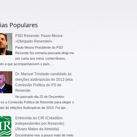
ias Populares
PSD Resende: Paulo Moura:
«Obrigado Resende!»
Paulo Moura Presidente do PSD
Resende Na semana passada dirigi-me
por carta aos meus conterrâneos,
do a que acompanhassem o país, ...
Dr. Manuel Trindade candidato às
eleições autárquicas de 2013 pela
Comissão Política do PS de
Resende
No passado dia 22 de Dezembro
-se a Comissão Política de Resende para eleger o
ato às eleições Autárquicas de 2013. Foi apr...
Entrevista ao CIR (Cidadãos
Independentes por Resende)
(Álvaro Matos de Almeida)
Encontramo-nos a pouco mais de meio