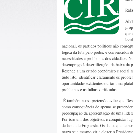
Rafa
Álva
prop
que 
loca
nacional, os partidos políticos não conseg
lógica da luta pelo poder, e convencidos d
necessidades e problemas dos cidadãos. No 
desemprego à desertificação, da baixa da
Resende a um estado económico e social mu
tudo isto, identificar claramente os proble
oportunidades existentes e criar uma plat
problemas e as falhas verificadas.
É também nossa pretensão evitar que Rese
como consequência de apenas se pretender
preocupação da apresentação de uma lidera
Por isso um dos objetivos é conquistar lu
de Junta de Freguesia. Os dados que temos
prazo seja mesmo vir a eleger o President