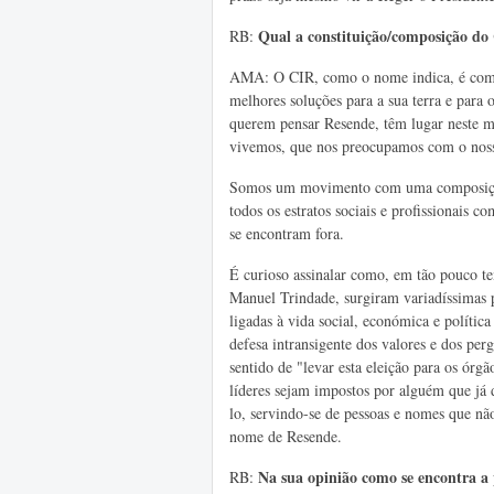
Qual a constituição/composição do
RB:
AMA: O CIR, como o nome indica, é compo
melhores soluções para a sua terra e para
querem pensar Resende, têm lugar neste 
vivemos, que nos preocupamos com o noss
Somos um movimento com uma composição 
todos os estratos sociais e profissionais
se encontram fora.
É curioso assinalar como, em tão pouco t
Manuel Trindade, surgiram variadíssimas p
ligadas à vida social, económica e polític
defesa intransigente dos valores e dos per
sentido de "levar esta eleição para os órg
líderes sejam impostos por alguém que já
lo, servindo-se de pessoas e nomes que nã
nome de Resende.
Na
sua opinião como se encontra a 
RB: