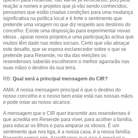
reação a nomes e projetos que já vão sendo conhecidos,
pensamos que estão criadas condições para uma mudança
significativa na política local e é forte o sentimento que
pretende uma viragem no que diz respeito aos destinos do
concelho. Existe uma disposição para experimentar novas
ideias , apoiar novos projetos,e uma participação activa que
muitos têm dado nas redes sociais. Certo que vão abraçar
este desafio, que se espera esclarecedor sobre o que se
pretende para Resende, no dia das eleições os
resendenses saberão escolherem o melhor agarrarão nas
suas mãos o destino da sua terra.
RB:
Qual será a principal mensagem do CIR?
AMA: A nossa mensagem principal é que o destino do
nosso concelho e o nosso bem estar está nas nossas mãos
e pode estar ao nosso alcance.
A mensagem que o CIR quer transmitir aos resendenses é
que acredita em Resende para viver, para acolher a família,
para educar os filhos e para amparar os idosos. É um
sentimento que nos liga, é a nossa casa, é a nossa família.
Resende somos nós. Acreditamos que isso é possível e