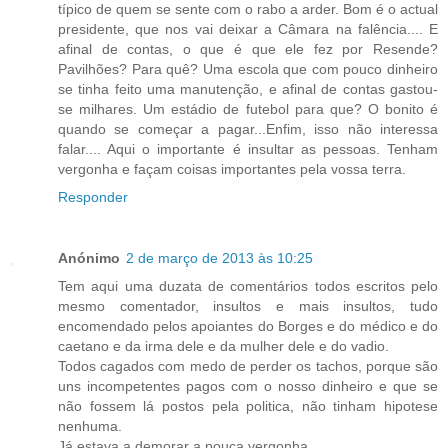
típico de quem se sente com o rabo a arder. Bom é o actual
presidente, que nos vai deixar a Câmara na falência.... E
afinal de contas, o que é que ele fez por Resende?
Pavilhões? Para quê? Uma escola que com pouco dinheiro
se tinha feito uma manutenção, e afinal de contas gastou-
se milhares. Um estádio de futebol para que? O bonito é
quando se começar a pagar...Enfim, isso não interessa
falar.... Aqui o importante é insultar as pessoas. Tenham
vergonha e façam coisas importantes pela vossa terra.
Responder
Anónimo
2 de março de 2013 às 10:25
Tem aqui uma duzata de comentários todos escritos pelo
mesmo comentador, insultos e mais insultos, tudo
encomendado pelos apoiantes do Borges e do médico e do
caetano e da irma dele e da mulher dele e do vadio.
Todos cagados com medo de perder os tachos, porque são
uns incompetentes pagos com o nosso dinheiro e que se
não fossem lá postos pela politica, não tinham hipotese
nenhuma.
Já estava a demorar a pouca vergonha.