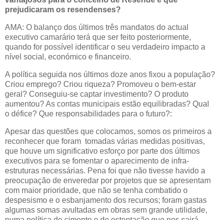
prejudicaram os resendenses?
AMA: O balanço dos últimos três mandatos do actual
executivo camarário terá que ser feito posteriormente,
quando for possível identificar o seu verdadeiro impacto a
nível social, económico e financeiro.
A política seguida nos últimos doze anos fixou a população?
Criou emprego? Criou riqueza? Promoveu o bem-estar
geral? Conseguiu-se captar investimento? O produto
aumentou? As contas municipais estão equilibradas? Qual
o défice? Que responsabilidades para o futuro?:
Apesar das questões que colocamos, somos os primeiros a
reconhecer que foram tomadas várias medidas positivas,
que houve um significativo esforço por parte dos últimos
executivos para se fomentar o aparecimento de infra-
estruturas necessárias. Pena foi que não tivesse havido a
preocupação de enveredar por projetos que se apresentam
com maior prioridade, que não se tenha combatido o
despesismo e o esbanjamento dos recursos; foram gastas
algumas somas avultadas em obras sem grande utilidade,
numa política de cimento e de ostentação que nos sairá