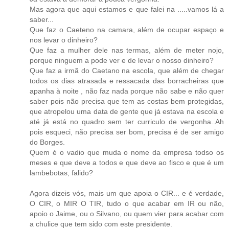
Mas agora que aqui estamos e que falei na .....vamos lá a
saber...
Que faz o Caeteno na camara, além de ocupar espaço e
nos levar o dinheiro?
Que faz a mulher dele nas termas, além de meter nojo,
porque ninguem a pode ver e de levar o nosso dinheiro?
Que faz a irmã do Caetano na escola, que além de chegar
todos os dias atrasada e ressacada das borracheiras que
apanha à noite , não faz nada porque não sabe e não quer
saber pois não precisa que tem as costas bem protegidas,
que atropelou uma data de gente que já estava na escola e
até já está no quadro sem ter curriculo de vergonha..Ah
pois esqueci, não precisa ser bom, precisa é de ser amigo
do Borges.
Quem é o vadio que muda o nome da empresa todso os
meses e que deve a todos e que deve ao fisco e que é um
lambebotas, falido?
Agora dizeis vós, mais um que apoia o CIR... e é verdade,
O CIR, o MIR O TIR, tudo o que acabar em IR ou não,
apoio o Jaime, ou o Silvano, ou quem vier para acabar com
a chulice que tem sido com este presidente.