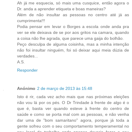
Ah já me esquecia, só mais uma cusquice, então agora o
Dr. anda a aprender etiqueta e boas maneiras?
Além de não insultar as pessoas no centro até já as
cumprimenta!!!
Podia pensar em levar o Borges a escola onde anda pra
ver se ele deixava de se por aos gritos na camara, quando
a coisa não lhe agrada, que parece uma gaija do bolhão.
Peço desculpa de alguma coisinha, mas a minha intenção
não foi insultar ninguém, foi só deixar aqui meia dúzia de
verdades...
A.S.
Responder
Anónimo
2 de março de 2013 às 15:48
Isto é rir, cada vez acho mais que nas próximas eleições
não vou lá por os pés. O Dr Trindade à frente de algo é o
que é, basta ver quando esteve à frente do centro de
saúde e como se porta mal com as pessoas, e não venha
dar uma de "bom samaritano" agora, porque já toda a
gente sofreu com o seu comportamento temperamental no