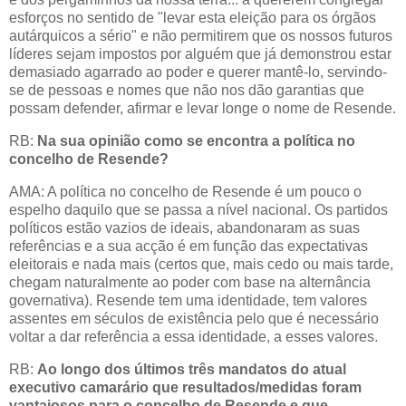
esforços no sentido de "levar esta eleição para os órgãos
autárquicos a sério" e não permitirem que os nossos futuros
líderes sejam impostos por alguém que já demonstrou estar
demasiado agarrado ao poder e querer mantê-lo, servindo-
se de pessoas e nomes que não nos dão garantias que
possam defender, afirmar e levar longe o nome de Resende.
RB:
Na
sua opinião como se encontra a política no
concelho de Resende?
AMA: A política no concelho de Resende é um pouco o
espelho daquilo que se passa a nível nacional. Os partidos
políticos estão vazios de ideais, abandonaram as suas
referências e a sua acção é em função das expectativas
eleitorais e nada mais (certos que, mais cedo ou mais tarde,
chegam naturalmente ao poder com base na alternância
governativa). Resende tem uma identidade, tem valores
assentes em séculos de existência pelo que é necessário
voltar a dar referência a essa identidade, a esses valores.
RB:
Ao longo dos últimos três mandatos do atual
executivo camarário que resultados/medidas foram
vantajosos para o concelho de Resende e que