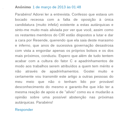
Anónimo
1 de março de 2013 às 01:48
Parabéns! Adorei ler a entrevista. Confesso que estava um
bocado receosa com a falta de oposição à única
candidatura (muito infeliz) existente a estas autárquicas e
sinto-me muito mais aliviada por ver que você, assim como
os restantes membros do CIR estão dispostos a lutar e dar
a cara por Resende, querendo que ela saia deste marasmo
e inferno, que anos de sucessiva governação desastrosa
com vista a engordar apenas os próprios bolsos e os dos
mais próximos, conduziu. Espero que além de tudo tentem
acabar com a cultura do fator C e apadrinhamentos de
modo aos trabalhos serem atribuídos a quem tem mérito e
não através de apadrinhamentos. Gostei muito e
certamente vou transmitir este artigo a outras pessoas do
meu meio que não o tenham lido por provável
desconhecimento do mesmo e garanto-lhe que irão ter a
mesma reação de apoio e de "alívio" como eu e mudarão a
opinião sobre uma possível abstenção nas próximas
autárquicas. Parabéns!
Responder