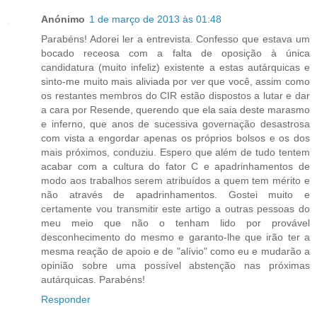
Anónimo
1 de março de 2013 às 01:48
Parabéns! Adorei ler a entrevista. Confesso que estava um
bocado receosa com a falta de oposição à única
candidatura (muito infeliz) existente a estas autárquicas e
sinto-me muito mais aliviada por ver que você, assim como
os restantes membros do CIR estão dispostos a lutar e dar
a cara por Resende, querendo que ela saia deste marasmo
e inferno, que anos de sucessiva governação desastrosa
com vista a engordar apenas os próprios bolsos e os dos
mais próximos, conduziu. Espero que além de tudo tentem
acabar com a cultura do fator C e apadrinhamentos de
modo aos trabalhos serem atribuídos a quem tem mérito e
não através de apadrinhamentos. Gostei muito e
certamente vou transmitir este artigo a outras pessoas do
meu meio que não o tenham lido por provável
desconhecimento do mesmo e garanto-lhe que irão ter a
mesma reação de apoio e de "alívio" como eu e mudarão a
opinião sobre uma possível abstenção nas próximas
autárquicas. Parabéns!
Responder