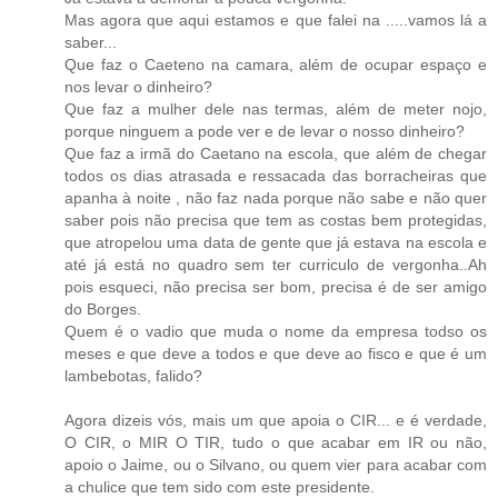
Mas agora que aqui estamos e que falei na .....vamos lá a
saber...
Que faz o Caeteno na camara, além de ocupar espaço e
nos levar o dinheiro?
Que faz a mulher dele nas termas, além de meter nojo,
porque ninguem a pode ver e de levar o nosso dinheiro?
Que faz a irmã do Caetano na escola, que além de chegar
todos os dias atrasada e ressacada das borracheiras que
apanha à noite , não faz nada porque não sabe e não quer
saber pois não precisa que tem as costas bem protegidas,
que atropelou uma data de gente que já estava na escola e
até já está no quadro sem ter curriculo de vergonha..Ah
pois esqueci, não precisa ser bom, precisa é de ser amigo
do Borges.
Quem é o vadio que muda o nome da empresa todso os
meses e que deve a todos e que deve ao fisco e que é um
lambebotas, falido?
Agora dizeis vós, mais um que apoia o CIR... e é verdade,
O CIR, o MIR O TIR, tudo o que acabar em IR ou não,
apoio o Jaime, ou o Silvano, ou quem vier para acabar com
a chulice que tem sido com este presidente.