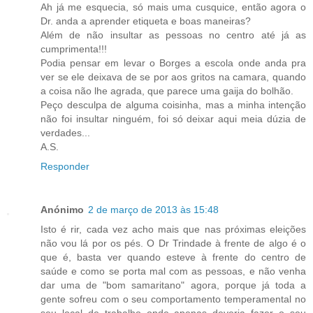
Ah já me esquecia, só mais uma cusquice, então agora o
Dr. anda a aprender etiqueta e boas maneiras?
Além de não insultar as pessoas no centro até já as
cumprimenta!!!
Podia pensar em levar o Borges a escola onde anda pra
ver se ele deixava de se por aos gritos na camara, quando
a coisa não lhe agrada, que parece uma gaija do bolhão.
Peço desculpa de alguma coisinha, mas a minha intenção
não foi insultar ninguém, foi só deixar aqui meia dúzia de
verdades...
A.S.
Responder
Anónimo
2 de março de 2013 às 15:48
Isto é rir, cada vez acho mais que nas próximas eleições
não vou lá por os pés. O Dr Trindade à frente de algo é o
que é, basta ver quando esteve à frente do centro de
saúde e como se porta mal com as pessoas, e não venha
dar uma de "bom samaritano" agora, porque já toda a
gente sofreu com o seu comportamento temperamental no