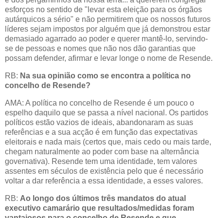
esforços no sentido de "levar esta eleição para os órgãos
autárquicos a sério" e não permitirem que os nossos futuros
líderes sejam impostos por alguém que já demonstrou estar
demasiado agarrado ao poder e querer mantê-lo, servindo-
se de pessoas e nomes que não nos dão garantias que
possam defender, afirmar e levar longe o nome de Resende.
RB:
Na
sua opinião como se encontra a política no
concelho de Resende?
AMA: A política no concelho de Resende é um pouco o
espelho daquilo que se passa a nível nacional. Os partidos
políticos estão vazios de ideais, abandonaram as suas
referências e a sua acção é em função das expectativas
eleitorais e nada mais (certos que, mais cedo ou mais tarde,
chegam naturalmente ao poder com base na alternância
governativa). Resende tem uma identidade, tem valores
assentes em séculos de existência pelo que é necessário
voltar a dar referência a essa identidade, a esses valores.
RB:
Ao longo dos últimos três mandatos do atual
executivo camarário que resultados/medidas foram
vantajosos para o concelho de Resende e que