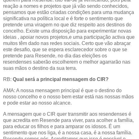
reação a nomes e projetos que já vão sendo conhecidos,
pensamos que estão criadas condições para uma mudança
significativa na política local e é forte o sentimento que
pretende uma viragem no que diz respeito aos destinos do
concelho. Existe uma disposição para experimentar novas
ideias , apoiar novos projetos,e uma participação activa que
muitos têm dado nas redes sociais. Certo que vão abraçar
este desafio, que se espera esclarecedor sobre o que se
pretende para Resende, no dia das eleições os
resendenses saberão escolherem o melhor agarrarão nas
suas mãos o destino da sua terra.
RB:
Qual será a principal mensagem do CIR?
AMA: A nossa mensagem principal é que o destino do
nosso concelho e o nosso bem estar está nas nossas mãos
e pode estar ao nosso alcance.
A mensagem que o CIR quer transmitir aos resendenses é
que acredita em Resende para viver, para acolher a família,
para educar os filhos e para amparar os idosos. É um
sentimento que nos liga, é a nossa casa, é a nossa família.
Resende somos nós. Acreditamos que isso é possível e