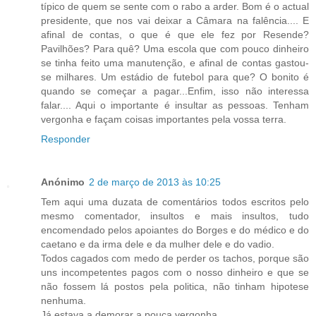
típico de quem se sente com o rabo a arder. Bom é o actual
presidente, que nos vai deixar a Câmara na falência.... E
afinal de contas, o que é que ele fez por Resende?
Pavilhões? Para quê? Uma escola que com pouco dinheiro
se tinha feito uma manutenção, e afinal de contas gastou-
se milhares. Um estádio de futebol para que? O bonito é
quando se começar a pagar...Enfim, isso não interessa
falar.... Aqui o importante é insultar as pessoas. Tenham
vergonha e façam coisas importantes pela vossa terra.
Responder
Anónimo
2 de março de 2013 às 10:25
Tem aqui uma duzata de comentários todos escritos pelo
mesmo comentador, insultos e mais insultos, tudo
encomendado pelos apoiantes do Borges e do médico e do
caetano e da irma dele e da mulher dele e do vadio.
Todos cagados com medo de perder os tachos, porque são
uns incompetentes pagos com o nosso dinheiro e que se
não fossem lá postos pela politica, não tinham hipotese
nenhuma.
Já estava a demorar a pouca vergonha.