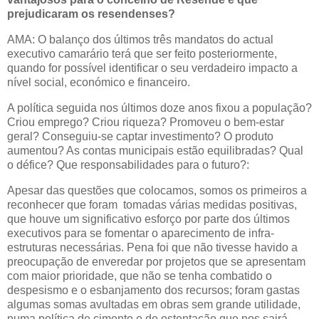
prejudicaram os resendenses?
AMA: O balanço dos últimos três mandatos do actual
executivo camarário terá que ser feito posteriormente,
quando for possível identificar o seu verdadeiro impacto a
nível social, económico e financeiro.
A política seguida nos últimos doze anos fixou a população?
Criou emprego? Criou riqueza? Promoveu o bem-estar
geral? Conseguiu-se captar investimento? O produto
aumentou? As contas municipais estão equilibradas? Qual
o défice? Que responsabilidades para o futuro?:
Apesar das questões que colocamos, somos os primeiros a
reconhecer que foram tomadas várias medidas positivas,
que houve um significativo esforço por parte dos últimos
executivos para se fomentar o aparecimento de infra-
estruturas necessárias. Pena foi que não tivesse havido a
preocupação de enveredar por projetos que se apresentam
com maior prioridade, que não se tenha combatido o
despesismo e o esbanjamento dos recursos; foram gastas
algumas somas avultadas em obras sem grande utilidade,
numa política de cimento e de ostentação que nos sairá