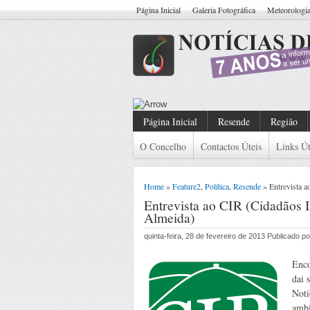
Página Inicial
Galeria Fotográfica
Meteorologi
Resende: Detido Cidadão Com Ma
Página Inicial
Resende
Região
O Concelho
Contactos Úteis
Links Út
Home
»
Feature2
,
Política
,
Resende
» Entrevista 
Entrevista ao CIR (Cidadãos 
Almeida)
quinta-feira, 28 de fevereiro de 2013 Publicado 
Enco
dai 
Notí
ambi