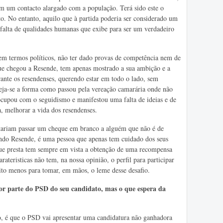
tem um contacto alargado com a população. Terá sido este o
o. No entanto, aquilo que à partida poderia ser considerado um
a falta de qualidades humanas que exibe para ser um verdadeiro
, em termos políticos, não ter dado provas de competência nem de
que chegou a Resende, tem apenas mostrado a sua ambição e a
rante os resendenses, querendo estar em todo o lado, sem
ja-se a forma como passou pela vereação camarária onde não
ocupou com o seguidismo e manifestou uma falta de ideias e de
, melhorar a vida dos resendenses.
eitariam passar um cheque em branco a alguém que não é de
ndo Resende, é uma pessoa que apenas tem cuidado dos seus
 que presta tem sempre em vista a obtenção de uma recompensa
ateristicas não tem, na nossa opinião, o perfil para participar
ito menos para tomar, em mãos, o leme desse desafio.
or parte do PSD do seu candidato, mas o que espera da
 é que o PSD vai apresentar uma candidatura não ganhadora