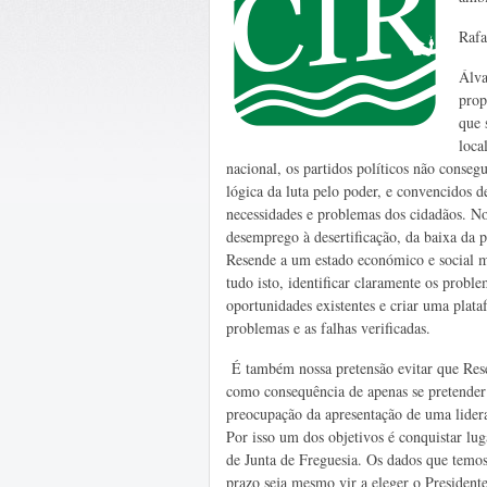
Rafa
Álva
prop
que 
loca
nacional, os partidos políticos não conseg
lógica da luta pelo poder, e convencidos d
necessidades e problemas dos cidadãos. No 
desemprego à desertificação, da baixa da
Resende a um estado económico e social mu
tudo isto, identificar claramente os proble
oportunidades existentes e criar uma plat
problemas e as falhas verificadas.
É também nossa pretensão evitar que Rese
como consequência de apenas se pretender
preocupação da apresentação de uma lidera
Por isso um dos objetivos é conquistar lu
de Junta de Freguesia. Os dados que temos
prazo seja mesmo vir a eleger o President