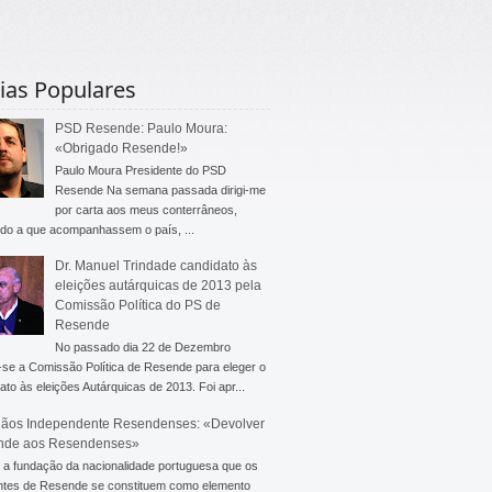
ias Populares
PSD Resende: Paulo Moura:
«Obrigado Resende!»
Paulo Moura Presidente do PSD
Resende Na semana passada dirigi-me
por carta aos meus conterrâneos,
do a que acompanhassem o país, ...
Dr. Manuel Trindade candidato às
eleições autárquicas de 2013 pela
Comissão Política do PS de
Resende
No passado dia 22 de Dezembro
-se a Comissão Política de Resende para eleger o
ato às eleições Autárquicas de 2013. Foi apr...
ãos Independente Resendenses: «Devolver
nde aos Resendenses»
a fundação da nacionalidade portuguesa que os
ntes de Resende se constituem como elemento