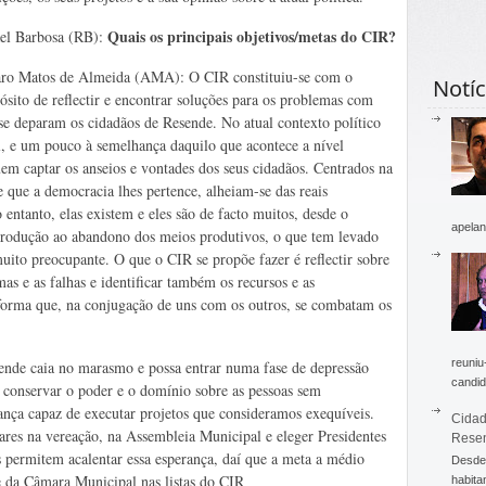
Quais os principais objetivos/metas do CIR?
el Barbosa (RB):
ro Matos de Almeida (AMA): O CIR constituiu-se com o
Notíc
ósito de reflectir e encontrar soluções para os problemas com
se deparam os cidadãos de Resende. No atual contexto político
l, e um pouco à semelhança daquilo que acontece a nível
uem captar os anseios e vontades dos seus cidadãos. Centrados na
e que a democracia lhes pertence, alheiam-se das reais
entanto, elas existem e eles são de facto muitos, desde o
apelan
 produção ao abandono dos meios produtivos, o que tem levado
ito preocupante. O que o CIR se propõe fazer é reflectir sobre
mas e as falhas e identificar também os recursos e as
aforma que, na conjugação de uns com os outros, se combatam os
reuniu
nde caia no marasmo e possa entrar numa fase de depressão
candid
 conservar o poder e o domínio sobre as pessoas sem
nça capaz de executar projetos que consideramos exequíveis.
Cidad
gares na vereação, na Assembleia Municipal e eleger Presidentes
Rese
 permitem acalentar essa esperança, daí que a meta a médio
Desde 
e da Câmara Municipal nas listas do CIR
habita