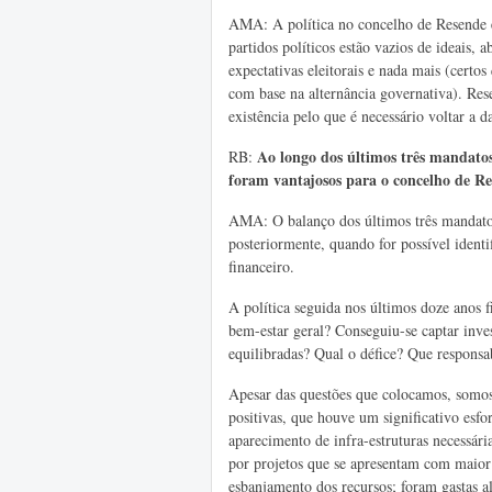
AMA: A política no concelho de Resende é
partidos políticos estão vazios de ideais,
expectativas eleitorais e nada mais (cert
com base na alternância governativa). Res
existência pelo que é necessário voltar a da
Ao longo dos últimos três mandatos
RB:
foram vantajosos para o concelho de Re
AMA: O balanço dos últimos três mandatos 
posteriormente, quando for possível identi
financeiro.
A política seguida nos últimos doze anos
bem-estar geral? Conseguiu-se captar inv
equilibradas? Qual o défice? Que responsab
Apesar das questões que colocamos, somos
positivas, que houve um significativo esfo
aparecimento de infra-estruturas necessári
por projetos que se apresentam com maior
esbanjamento dos recursos; foram gastas 