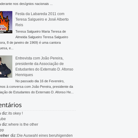
derante nos desígnios nacionais ...
Festa da Labareda 2011 com
Teresa Salgueiro e José Alberto
Reis
Teresa Salgueiro Maria Teresa de
Almeida Salgueiro Teresa Salgueiro
ra, 8 de janeiro de 1969) é uma cantora
uesa, e...
Entrevista com João Pereira,
presidente da Associação de
Estudantes do Externato D. Afonso
Henriques
No passado dia 16 de Fevereiro,
mos à conversa com João Pereira, presidente da
ação de Estudantes do Externato D. Afonso He...
ntários
diz:
n
its okey !
ube
diz:
n
where is the other
app
diz:
eiher
Die Auswahl eines beruhigenden