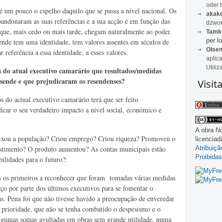
oder 
 um pouco o espelho daquilo que se passa a nível nacional. Os
akak
 abandonaram as suas referências e a sua acção é em função das
dzwon
os que, mais cedo ou mais tarde, chegam naturalmente ao poder
Tamk
per lo
ende tem uma identidade, tem valores assentes em séculos de
Olse
r referência a essa identidade, a esses valores.
aplic
Utiliz
 do atual executivo camarário que resultados/medidas
sende e que prejudicaram os resendenses?
Visit
do actual executivo camarário terá que ser feito
ficar o seu verdadeiro impacto a nível social, económico e
A obra
No
 fixou a população? Criou emprego? Criou riqueza? Promoveu o
licencia
Atribuiç
estimento? O produto aumentou? As contas municipais estão
Proibidas
ilidades para o futuro?:
 os primeiros a reconhecer que foram tomadas várias medidas
rço por parte dos últimos executivos para se fomentar o
as. Pena foi que não tivesse havido a preocupação de enveredar
 prioridade, que não se tenha combatido o despesismo e o
algumas somas avultadas em obras sem grande utilidade, numa