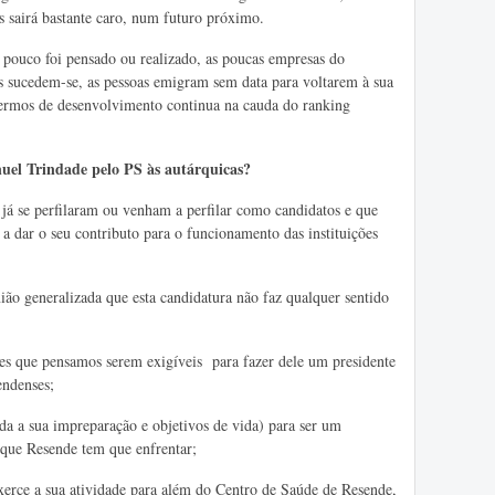
s sairá bastante caro, num futuro próximo.
pouco foi pensado ou realizado, as poucas empresas do
s sucedem-se, as pessoas emigram sem data para voltarem à sua
ermos de desenvolvimento continua na cauda do ranking
uel Trindade pelo PS às autárquicas?
já se perfilaram ou venham a perfilar como candidatos e que
a dar o seu contributo para o funcionamento das instituições
ão generalizada que esta candidatura não faz qualquer sentido
es que pensamos serem exigíveis para fazer dele um presidente
endenses;
da a sua impreparação e objetivos de vida) para ser um
s que Resende tem que enfrentar;
rce a sua atividade para além do Centro de Saúde de Resende,