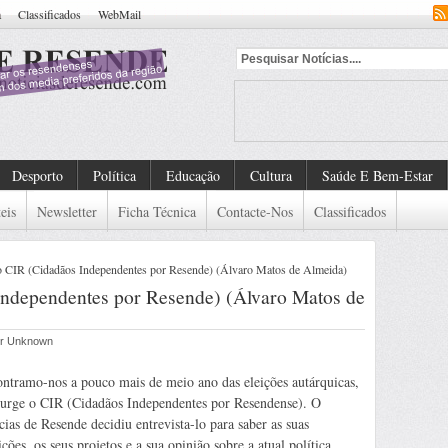
a
Classificados
WebMail
Desporto
Política
Educação
Cultura
Saúde E Bem-Estar
eis
Newsletter
Ficha Técnica
Contacte-Nos
Classificados
ao CIR (Cidadãos Independentes por Resende) (Álvaro Matos de Almeida)
Independentes por Resende) (Álvaro Matos de
por Unknown
ntramo-nos a pouco mais de meio ano das eleições autárquicas,
surge o CIR (Cidadãos Independentes por Resendense). O
cias de Resende decidiu entrevista-lo para saber as suas
ções, os seus projetos e a sua opinião sobre a atual política.