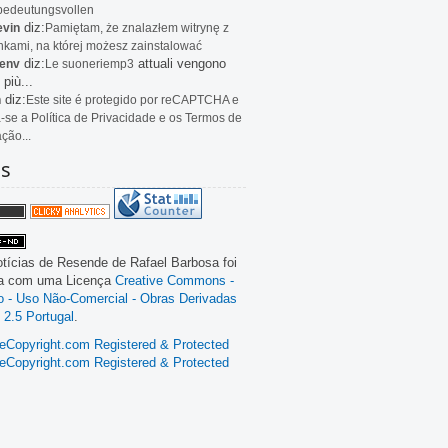
bedeutungsvollen
diz:
evin
Pamiętam, że znalazłem witrynę z
kami, na której możesz zainstalować
diz:
attuali vengono
env
Le
suoneriemp3
 più...
diz:
n
Este site é protegido por reCAPTCHA e
a-se a Política de Privacidade e os Termos de
ação...
as
tícias de Resende
de
Rafael Barbosa
foi
da com uma Licença
Creative Commons -
ão - Uso Não-Comercial - Obras Derivadas
 2.5 Portugal
.