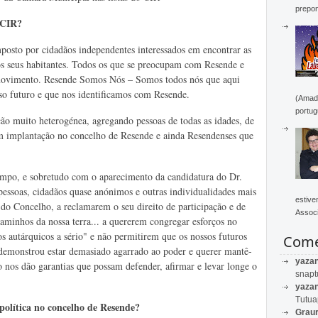
prepon
 CIR?
sto por cidadãos independentes interessados em encontrar as
 os seus habitantes. Todos os que se preocupam com Resende e
movimento. Resende Somos Nós – Somos todos nós que aqui
o futuro e que nos identificamos com Resende.
(Amado
portug
muito heterogénea, agregando pessoas de todas as idades, de
 com implantação no concelho de Resende e ainda Resendenses que
empo, e sobretudo com o aparecimento da candidatura do Dr.
essoas, cidadãos quase anónimos e outras individualidades mais
estive
a do Concelho, a reclamarem o seu direito de participação e de
Associ
gaminhos da nossa terra... a quererem congregar esforços no
ãos autárquicos a sério" e não permitirem que os nossos futuros
Come
 demonstrou estar demasiado agarrado ao poder e querer mantê-
yaza
o nos dão garantias que possam defender, afirmar e levar longe o
snapt
yaza
Tutu
política no concelho de Resende?
Graur