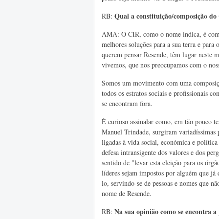
Qual a constituição/composição do
RB:
AMA: O CIR, como o nome indica, é compo
melhores soluções para a sua terra e para
querem pensar Resende, têm lugar neste 
vivemos, que nos preocupamos com o noss
Somos um movimento com uma composição 
todos os estratos sociais e profissionais
se encontram fora.
É curioso assinalar como, em tão pouco t
Manuel Trindade, surgiram variadíssimas p
ligadas à vida social, económica e polític
defesa intransigente dos valores e dos per
sentido de "levar esta eleição para os órg
líderes sejam impostos por alguém que já
lo, servindo-se de pessoas e nomes que nã
nome de Resende.
Na
sua opinião como se encontra a 
RB: