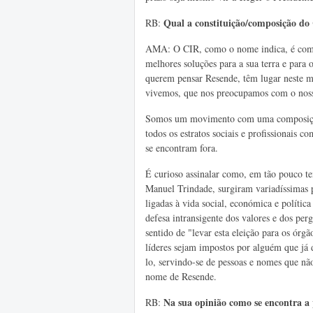
Qual a constituição/composição do
RB:
AMA: O CIR, como o nome indica, é compo
melhores soluções para a sua terra e para
querem pensar Resende, têm lugar neste 
vivemos, que nos preocupamos com o noss
Somos um movimento com uma composição 
todos os estratos sociais e profissionais
se encontram fora.
É curioso assinalar como, em tão pouco t
Manuel Trindade, surgiram variadíssimas p
ligadas à vida social, económica e polític
defesa intransigente dos valores e dos per
sentido de "levar esta eleição para os órg
líderes sejam impostos por alguém que já
lo, servindo-se de pessoas e nomes que nã
nome de Resende.
Na
sua opinião como se encontra a 
RB: