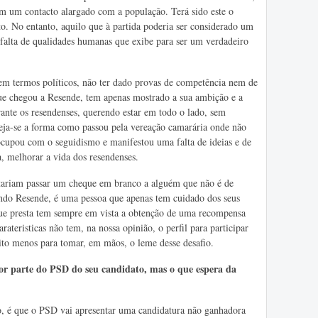
tem um contacto alargado com a população. Terá sido este o
o. No entanto, aquilo que à partida poderia ser considerado um
a falta de qualidades humanas que exibe para ser um verdadeiro
, em termos políticos, não ter dado provas de competência nem de
que chegou a Resende, tem apenas mostrado a sua ambição e a
rante os resendenses, querendo estar em todo o lado, sem
ja-se a forma como passou pela vereação camarária onde não
ocupou com o seguidismo e manifestou uma falta de ideias e de
, melhorar a vida dos resendenses.
eitariam passar um cheque em branco a alguém que não é de
ndo Resende, é uma pessoa que apenas tem cuidado dos seus
 que presta tem sempre em vista a obtenção de uma recompensa
ateristicas não tem, na nossa opinião, o perfil para participar
ito menos para tomar, em mãos, o leme desse desafio.
or parte do PSD do seu candidato, mas o que espera da
 é que o PSD vai apresentar uma candidatura não ganhadora