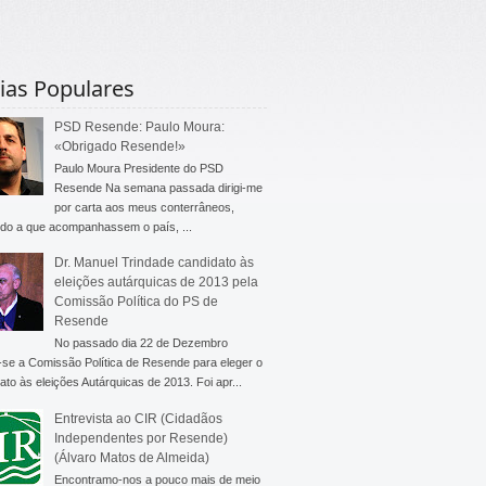
ias Populares
PSD Resende: Paulo Moura:
«Obrigado Resende!»
Paulo Moura Presidente do PSD
Resende Na semana passada dirigi-me
por carta aos meus conterrâneos,
do a que acompanhassem o país, ...
Dr. Manuel Trindade candidato às
eleições autárquicas de 2013 pela
Comissão Política do PS de
Resende
No passado dia 22 de Dezembro
-se a Comissão Política de Resende para eleger o
ato às eleições Autárquicas de 2013. Foi apr...
Entrevista ao CIR (Cidadãos
Independentes por Resende)
(Álvaro Matos de Almeida)
Encontramo-nos a pouco mais de meio