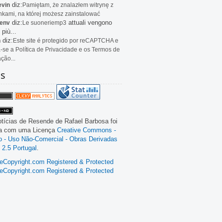
diz:
evin
Pamiętam, że znalazłem witrynę z
kami, na której możesz zainstalować
diz:
attuali vengono
env
Le
suoneriemp3
 più...
diz:
n
Este site é protegido por reCAPTCHA e
a-se a Política de Privacidade e os Termos de
ação...
as
tícias de Resende
de
Rafael Barbosa
foi
da com uma Licença
Creative Commons -
ão - Uso Não-Comercial - Obras Derivadas
 2.5 Portugal
.