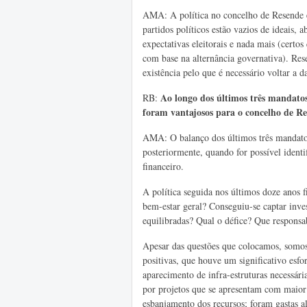
AMA: A política no concelho de Resende é
partidos políticos estão vazios de ideais,
expectativas eleitorais e nada mais (cert
com base na alternância governativa). Res
existência pelo que é necessário voltar a da
Ao longo dos últimos três mandatos
RB:
foram vantajosos para o concelho de Re
AMA: O balanço dos últimos três mandatos 
posteriormente, quando for possível identi
financeiro.
A política seguida nos últimos doze anos
bem-estar geral? Conseguiu-se captar inv
equilibradas? Qual o défice? Que responsab
Apesar das questões que colocamos, somos
positivas, que houve um significativo esfo
aparecimento de infra-estruturas necessári
por projetos que se apresentam com maior
esbanjamento dos recursos; foram gastas 