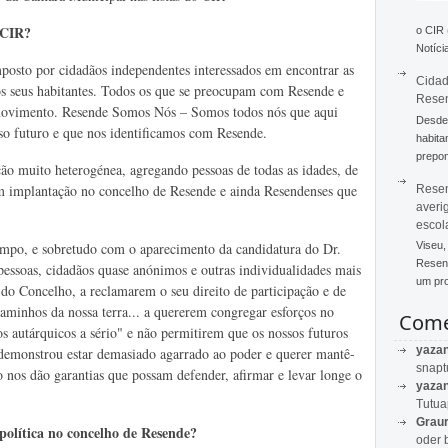
 CIR?
o CIR
Notícia
sto por cidadãos independentes interessados em encontrar as
Cidad
 os seus habitantes. Todos os que se preocupam com Resende e
Rese
movimento. Resende Somos Nós – Somos todos nós que aqui
Desde 
o futuro e que nos identificamos com Resende.
habita
prepon
muito heterogénea, agregando pessoas de todas as idades, de
 com implantação no concelho de Resende e ainda Resendenses que
Resen
averi
escol
empo, e sobretudo com o aparecimento da candidatura do Dr.
Viseu,
Resend
essoas, cidadãos quase anónimos e outras individualidades mais
um pro
a do Concelho, a reclamarem o seu direito de participação e de
gaminhos da nossa terra... a quererem congregar esforços no
Come
ãos autárquicos a sério" e não permitirem que os nossos futuros
yaza
 demonstrou estar demasiado agarrado ao poder e querer mantê-
snapt
o nos dão garantias que possam defender, afirmar e levar longe o
yaza
Tutu
Graur
política no concelho de Resende?
oder 