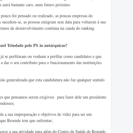
s sairá bastante caro, num futuro próximo.
pouco foi pensado ou realizado, as poucas empresas do
s sucedem-se, as pessoas emigram sem data para voltarem à sua
ermos de desenvolvimento continua na cauda do ranking
uel Trindade pelo PS às autárquicas?
já se perfilaram ou venham a perfilar como candidatos e que
a dar o seu contributo para o funcionamento das instituições
ão generalizada que esta candidatura não faz qualquer sentido
es que pensamos serem exigíveis para fazer dele um presidente
endenses;
da a sua impreparação e objetivos de vida) para ser um
s que Resende tem que enfrentar;
rce a sua atividade para além do Centro de Saúde de Resende,