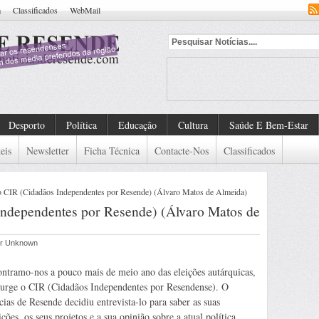
a
Classificados
WebMail
ndad
Desporto
Política
Educação
Cultura
Saúde E Bem-Estar
eis
Newsletter
Ficha Técnica
Contacte-Nos
Classificados
ao CIR (Cidadãos Independentes por Resende) (Álvaro Matos de Almeida)
Independentes por Resende) (Álvaro Matos de
por Unknown
ntramo-nos a pouco mais de meio ano das eleições autárquicas,
surge o CIR (Cidadãos Independentes por Resendense). O
cias de Resende decidiu entrevista-lo para saber as suas
ções, os seus projetos e a sua opinião sobre a atual política.