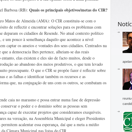
Quais os principais objetivos/metas do CIR?
el Barbosa (RB):
ro Matos de Almeida (AMA): O CIR constituiu-se com o
Notíc
ósito de reflectir e encontrar soluções para os problemas com
se deparam os cidadãos de Resende. No atual contexto político
l, e um pouco à semelhança daquilo que acontece a nível
uem captar os anseios e vontades dos seus cidadãos. Centrados na
e que a democracia lhes pertence, alheiam-se das reais
entanto, elas existem e eles são de facto muitos, desde o
apelan
 produção ao abandono dos meios produtivos, o que tem levado
ito preocupante. O que o CIR se propõe fazer é reflectir sobre
mas e as falhas e identificar também os recursos e as
aforma que, na conjugação de uns com os outros, se combatam os
reuniu
nde caia no marasmo e possa entrar numa fase de depressão
candid
 conservar o poder e o domínio sobre as pessoas sem
nça capaz de executar projetos que consideramos exequíveis.
gares na vereação, na Assembleia Municipal e eleger Presidentes
 permitem acalentar essa esperança, daí que a meta a médio
e da Câmara Municipal nas listas do CIR