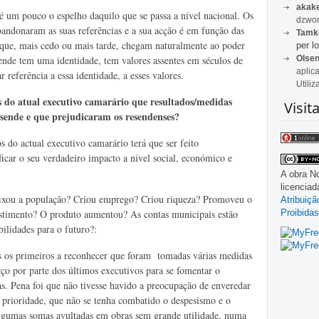
akak
 um pouco o espelho daquilo que se passa a nível nacional. Os
dzwon
 abandonaram as suas referências e a sua acção é em função das
Tamk
os que, mais cedo ou mais tarde, chegam naturalmente ao poder
per lo
Olse
ende tem uma identidade, tem valores assentes em séculos de
aplic
r referência a essa identidade, a esses valores.
Utiliz
 do atual executivo camarário que resultados/medidas
Visit
sende e que prejudicaram os resendenses?
do actual executivo camarário terá que ser feito
ficar o seu verdadeiro impacto a nível social, económico e
A obra
No
licencia
 fixou a população? Criou emprego? Criou riqueza? Promoveu o
Atribuiç
Proibidas
estimento? O produto aumentou? As contas municipais estão
ilidades para o futuro?:
 os primeiros a reconhecer que foram tomadas várias medidas
rço por parte dos últimos executivos para se fomentar o
as. Pena foi que não tivesse havido a preocupação de enveredar
 prioridade, que não se tenha combatido o despesismo e o
algumas somas avultadas em obras sem grande utilidade, numa