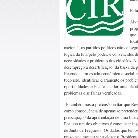
Rafa
Álva
prop
que 
loca
nacional, os partidos políticos não conseg
lógica da luta pelo poder, e convencidos d
necessidades e problemas dos cidadãos. No 
desemprego à desertificação, da baixa da
Resende a um estado económico e social mu
tudo isto, identificar claramente os proble
oportunidades existentes e criar uma plat
problemas e as falhas verificadas.
É também nossa pretensão evitar que Rese
como consequência de apenas se pretender
preocupação da apresentação de uma lidera
Por isso um dos objetivos é conquistar lu
de Junta de Freguesia. Os dados que temos
prazo seja mesmo vir a eleger o President