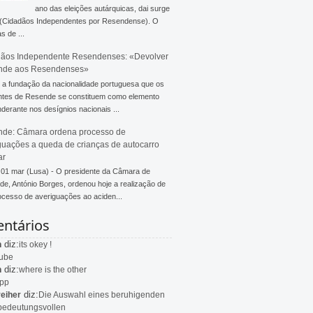
ano das eleições autárquicas, dai surge
 (Cidadãos Independentes por Resendense). O
s de ...
ãos Independente Resendenses: «Devolver
nde aos Resendenses»
a fundação da nacionalidade portuguesa que os
ntes de Resende se constituem como elemento
derante nos desígnios nacionais ...
de: Câmara ordena processo de
guações a queda de crianças de autocarro
ar
 01 mar (Lusa) - O presidente da Câmara de
e, António Borges, ordenou hoje a realização de
cesso de averiguações ao aciden...
ntários
diz:
n
its okey !
ube
diz:
n
where is the other
app
diz:
eiher
Die Auswahl eines beruhigenden
bedeutungsvollen