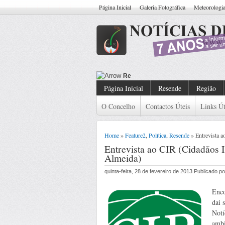
Página Inicial
Galeria Fotográfica
Meteorologi
Resende: Detido Cidadão Com Ma
Página Inicial
Resende
Região
O Concelho
Contactos Úteis
Links Út
Home
»
Feature2
,
Política
,
Resende
» Entrevista 
Entrevista ao CIR (Cidadãos 
Almeida)
quinta-feira, 28 de fevereiro de 2013 Publicado 
Enco
dai 
Notí
ambi