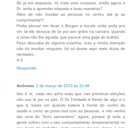
Ah já me esquecia, só mais uma cusquice, então agora o
Dr. anda a aprender etiqueta e boas maneiras?
Além de não insultar as pessoas no centro até já as
cumprimenta!!!
Podia pensar em levar o Borges a escola onde anda pra
ver se ele deixava de se por aos gritos na camara, quando
a coisa não lhe agrada, que parece uma gaija do bolhão.
Peço desculpa de alguma coisinha, mas a minha intenção
não foi insultar ninguém, foi só deixar aqui meia dúzia de
verdades...
A.S.
Responder
Anónimo
2 de março de 2013 às 15:48
Isto é rir, cada vez acho mais que nas próximas eleições
não vou lá por os pés. O Dr Trindade à frente de algo é o
que é, basta ver quando esteve à frente do centro de
saúde e como se porta mal com as pessoas, e não venha
dar uma de "bom samaritano" agora, porque já toda a
gente sofreu com o seu comportamento temperamental no