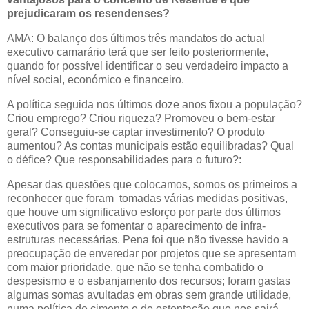
prejudicaram os resendenses?
AMA: O balanço dos últimos três mandatos do actual
executivo camarário terá que ser feito posteriormente,
quando for possível identificar o seu verdadeiro impacto a
nível social, económico e financeiro.
A política seguida nos últimos doze anos fixou a população?
Criou emprego? Criou riqueza? Promoveu o bem-estar
geral? Conseguiu-se captar investimento? O produto
aumentou? As contas municipais estão equilibradas? Qual
o défice? Que responsabilidades para o futuro?:
Apesar das questões que colocamos, somos os primeiros a
reconhecer que foram tomadas várias medidas positivas,
que houve um significativo esforço por parte dos últimos
executivos para se fomentar o aparecimento de infra-
estruturas necessárias. Pena foi que não tivesse havido a
preocupação de enveredar por projetos que se apresentam
com maior prioridade, que não se tenha combatido o
despesismo e o esbanjamento dos recursos; foram gastas
algumas somas avultadas em obras sem grande utilidade,
numa política de cimento e de ostentação que nos sairá