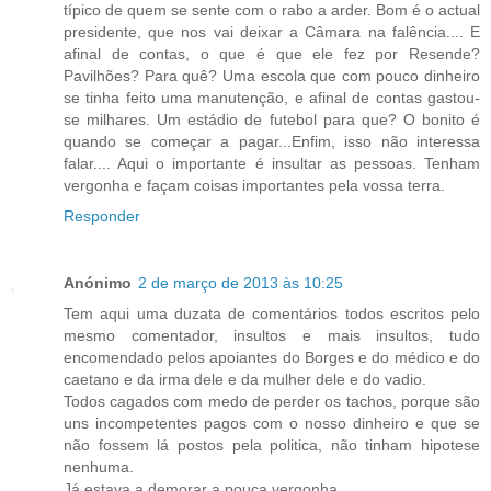
típico de quem se sente com o rabo a arder. Bom é o actual
presidente, que nos vai deixar a Câmara na falência.... E
afinal de contas, o que é que ele fez por Resende?
Pavilhões? Para quê? Uma escola que com pouco dinheiro
se tinha feito uma manutenção, e afinal de contas gastou-
se milhares. Um estádio de futebol para que? O bonito é
quando se começar a pagar...Enfim, isso não interessa
falar.... Aqui o importante é insultar as pessoas. Tenham
vergonha e façam coisas importantes pela vossa terra.
Responder
Anónimo
2 de março de 2013 às 10:25
Tem aqui uma duzata de comentários todos escritos pelo
mesmo comentador, insultos e mais insultos, tudo
encomendado pelos apoiantes do Borges e do médico e do
caetano e da irma dele e da mulher dele e do vadio.
Todos cagados com medo de perder os tachos, porque são
uns incompetentes pagos com o nosso dinheiro e que se
não fossem lá postos pela politica, não tinham hipotese
nenhuma.
Já estava a demorar a pouca vergonha.