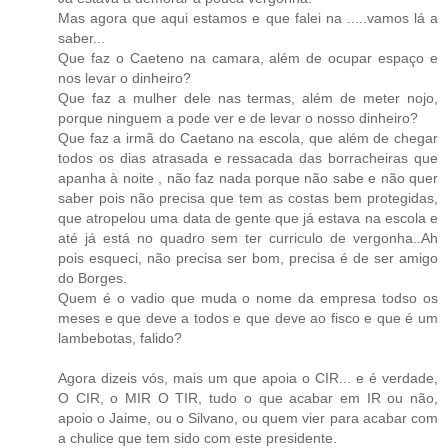
Mas agora que aqui estamos e que falei na .....vamos lá a
saber...
Que faz o Caeteno na camara, além de ocupar espaço e
nos levar o dinheiro?
Que faz a mulher dele nas termas, além de meter nojo,
porque ninguem a pode ver e de levar o nosso dinheiro?
Que faz a irmã do Caetano na escola, que além de chegar
todos os dias atrasada e ressacada das borracheiras que
apanha à noite , não faz nada porque não sabe e não quer
saber pois não precisa que tem as costas bem protegidas,
que atropelou uma data de gente que já estava na escola e
até já está no quadro sem ter curriculo de vergonha..Ah
pois esqueci, não precisa ser bom, precisa é de ser amigo
do Borges.
Quem é o vadio que muda o nome da empresa todso os
meses e que deve a todos e que deve ao fisco e que é um
lambebotas, falido?
Agora dizeis vós, mais um que apoia o CIR... e é verdade,
O CIR, o MIR O TIR, tudo o que acabar em IR ou não,
apoio o Jaime, ou o Silvano, ou quem vier para acabar com
a chulice que tem sido com este presidente.