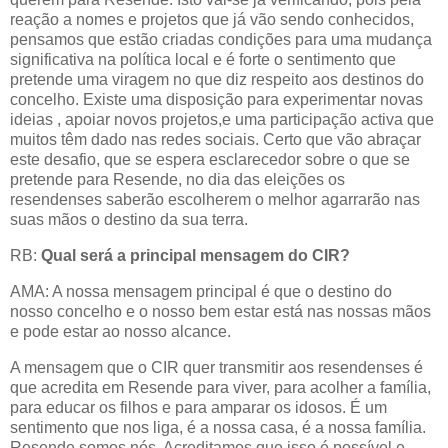
reação a nomes e projetos que já vão sendo conhecidos,
pensamos que estão criadas condições para uma mudança
significativa na política local e é forte o sentimento que
pretende uma viragem no que diz respeito aos destinos do
concelho. Existe uma disposição para experimentar novas
ideias , apoiar novos projetos,e uma participação activa que
muitos têm dado nas redes sociais. Certo que vão abraçar
este desafio, que se espera esclarecedor sobre o que se
pretende para Resende, no dia das eleições os
resendenses saberão escolherem o melhor agarrarão nas
suas mãos o destino da sua terra.
RB:
Qual será a principal mensagem do CIR?
AMA: A nossa mensagem principal é que o destino do
nosso concelho e o nosso bem estar está nas nossas mãos
e pode estar ao nosso alcance.
A mensagem que o CIR quer transmitir aos resendenses é
que acredita em Resende para viver, para acolher a família,
para educar os filhos e para amparar os idosos. É um
sentimento que nos liga, é a nossa casa, é a nossa família.
Resende somos nós. Acreditamos que isso é possível e