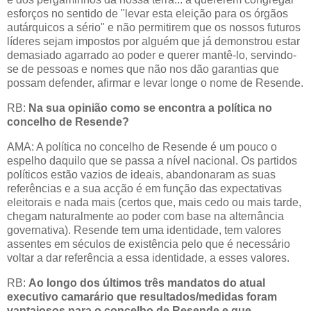
esforços no sentido de "levar esta eleição para os órgãos
autárquicos a sério" e não permitirem que os nossos futuros
líderes sejam impostos por alguém que já demonstrou estar
demasiado agarrado ao poder e querer mantê-lo, servindo-
se de pessoas e nomes que não nos dão garantias que
possam defender, afirmar e levar longe o nome de Resende.
RB:
Na
sua opinião como se encontra a política no
concelho de Resende?
AMA: A política no concelho de Resende é um pouco o
espelho daquilo que se passa a nível nacional. Os partidos
políticos estão vazios de ideais, abandonaram as suas
referências e a sua acção é em função das expectativas
eleitorais e nada mais (certos que, mais cedo ou mais tarde,
chegam naturalmente ao poder com base na alternância
governativa). Resende tem uma identidade, tem valores
assentes em séculos de existência pelo que é necessário
voltar a dar referência a essa identidade, a esses valores.
RB:
Ao longo dos últimos três mandatos do atual
executivo camarário que resultados/medidas foram
vantajosos para o concelho de Resende e que