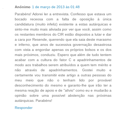
Anónimo
1 de março de 2013 às 01:48
Parabéns! Adorei ler a entrevista. Confesso que estava um
bocado receosa com a falta de oposição à única
candidatura (muito infeliz) existente a estas autárquicas e
sinto-me muito mais aliviada por ver que você, assim como
os restantes membros do CIR estão dispostos a lutar e dar
a cara por Resende, querendo que ela saia deste marasmo
e inferno, que anos de sucessiva governação desastrosa
com vista a engordar apenas os próprios bolsos e os dos
mais próximos, conduziu. Espero que além de tudo tentem
acabar com a cultura do fator C e apadrinhamentos de
modo aos trabalhos serem atribuídos a quem tem mérito e
não através de apadrinhamentos. Gostei muito e
certamente vou transmitir este artigo a outras pessoas do
meu meio que não o tenham lido por provável
desconhecimento do mesmo e garanto-lhe que irão ter a
mesma reação de apoio e de "alívio" como eu e mudarão a
opinião sobre uma possível abstenção nas próximas
autárquicas. Parabéns!
Responder