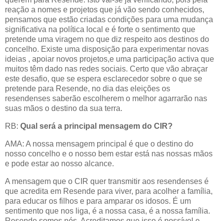
reação a nomes e projetos que já vão sendo conhecidos,
pensamos que estão criadas condições para uma mudança
significativa na política local e é forte o sentimento que
pretende uma viragem no que diz respeito aos destinos do
concelho. Existe uma disposição para experimentar novas
ideias , apoiar novos projetos,e uma participação activa que
muitos têm dado nas redes sociais. Certo que vão abraçar
este desafio, que se espera esclarecedor sobre o que se
pretende para Resende, no dia das eleições os
resendenses saberão escolherem o melhor agarrarão nas
suas mãos o destino da sua terra.
RB:
Qual será a principal mensagem do CIR?
AMA: A nossa mensagem principal é que o destino do
nosso concelho e o nosso bem estar está nas nossas mãos
e pode estar ao nosso alcance.
A mensagem que o CIR quer transmitir aos resendenses é
que acredita em Resende para viver, para acolher a família,
para educar os filhos e para amparar os idosos. É um
sentimento que nos liga, é a nossa casa, é a nossa família.
Resende somos nós. Acreditamos que isso é possível e