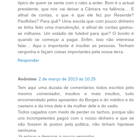
típico de quem se sente com o rabo a arder. Bom é o actual
presidente, que nos vai deixar a Câmara na falência.... E
afinal de contas, o que é que ele fez por Resende?
Pavilhões? Para quê? Uma escola que com pouco dinheiro
se tinha feito uma manutenção, e afinal de contas gastou-
se milhares. Um estádio de futebol para que? O bonito é
quando se começar a pagar...Enfim, isso não interessa
falar.... Aqui o importante é insultar as pessoas. Tenham
vergonha e façam coisas importantes pela vossa terra.
Responder
Anónimo
2 de março de 2013 às 10:25
Tem aqui uma duzata de comentários todos escritos pelo
mesmo comentador, insultos e mais insultos, tudo
encomendado pelos apoiantes do Borges e do médico e do
caetano e da irma dele e da mulher dele e do vadio.
Todos cagados com medo de perder os tachos, porque são
uns incompetentes pagos com o nosso dinheiro e que se
não fossem lá postos pela politica, não tinham hipotese
nenhuma.
Já estava a demorar a pouca vergonha.