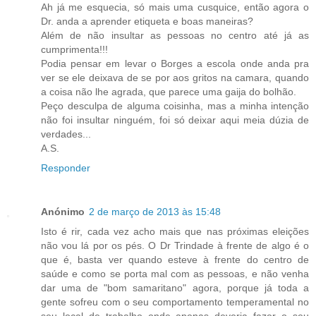
Ah já me esquecia, só mais uma cusquice, então agora o
Dr. anda a aprender etiqueta e boas maneiras?
Além de não insultar as pessoas no centro até já as
cumprimenta!!!
Podia pensar em levar o Borges a escola onde anda pra
ver se ele deixava de se por aos gritos na camara, quando
a coisa não lhe agrada, que parece uma gaija do bolhão.
Peço desculpa de alguma coisinha, mas a minha intenção
não foi insultar ninguém, foi só deixar aqui meia dúzia de
verdades...
A.S.
Responder
Anónimo
2 de março de 2013 às 15:48
Isto é rir, cada vez acho mais que nas próximas eleições
não vou lá por os pés. O Dr Trindade à frente de algo é o
que é, basta ver quando esteve à frente do centro de
saúde e como se porta mal com as pessoas, e não venha
dar uma de "bom samaritano" agora, porque já toda a
gente sofreu com o seu comportamento temperamental no