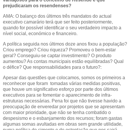
prejudicaram os resendenses?
AMA: O balanço dos últimos três mandatos do actual
executivo camarário terá que ser feito posteriormente,
quando for possível identificar o seu verdadeiro impacto a
nível social, económico e financeiro.
A política seguida nos últimos doze anos fixou a população?
Criou emprego? Criou riqueza? Promoveu o bem-estar
geral? Conseguiu-se captar investimento? O produto
aumentou? As contas municipais estão equilibradas? Qual
o défice? Que responsabilidades para o futuro?:
Apesar das questões que colocamos, somos os primeiros a
reconhecer que foram tomadas várias medidas positivas,
que houve um significativo esforço por parte dos últimos
executivos para se fomentar o aparecimento de infra-
estruturas necessárias. Pena foi que não tivesse havido a
preocupação de enveredar por projetos que se apresentam
com maior prioridade, que não se tenha combatido o
despesismo e o esbanjamento dos recursos; foram gastas
algumas somas avultadas em obras sem grande utilidade,
numa política de cimento e de ostentação que nos sairá