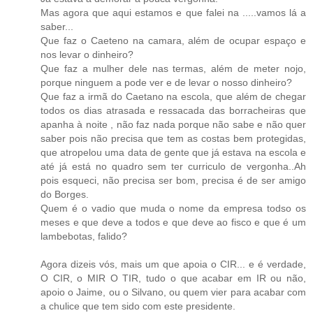
Mas agora que aqui estamos e que falei na .....vamos lá a
saber...
Que faz o Caeteno na camara, além de ocupar espaço e
nos levar o dinheiro?
Que faz a mulher dele nas termas, além de meter nojo,
porque ninguem a pode ver e de levar o nosso dinheiro?
Que faz a irmã do Caetano na escola, que além de chegar
todos os dias atrasada e ressacada das borracheiras que
apanha à noite , não faz nada porque não sabe e não quer
saber pois não precisa que tem as costas bem protegidas,
que atropelou uma data de gente que já estava na escola e
até já está no quadro sem ter curriculo de vergonha..Ah
pois esqueci, não precisa ser bom, precisa é de ser amigo
do Borges.
Quem é o vadio que muda o nome da empresa todso os
meses e que deve a todos e que deve ao fisco e que é um
lambebotas, falido?
Agora dizeis vós, mais um que apoia o CIR... e é verdade,
O CIR, o MIR O TIR, tudo o que acabar em IR ou não,
apoio o Jaime, ou o Silvano, ou quem vier para acabar com
a chulice que tem sido com este presidente.