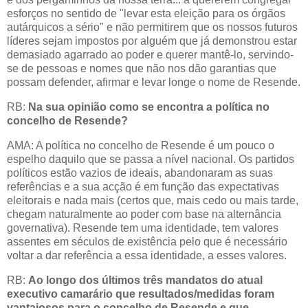
esforços no sentido de "levar esta eleição para os órgãos
autárquicos a sério" e não permitirem que os nossos futuros
líderes sejam impostos por alguém que já demonstrou estar
demasiado agarrado ao poder e querer mantê-lo, servindo-
se de pessoas e nomes que não nos dão garantias que
possam defender, afirmar e levar longe o nome de Resende.
RB:
Na
sua opinião como se encontra a política no
concelho de Resende?
AMA: A política no concelho de Resende é um pouco o
espelho daquilo que se passa a nível nacional. Os partidos
políticos estão vazios de ideais, abandonaram as suas
referências e a sua acção é em função das expectativas
eleitorais e nada mais (certos que, mais cedo ou mais tarde,
chegam naturalmente ao poder com base na alternância
governativa). Resende tem uma identidade, tem valores
assentes em séculos de existência pelo que é necessário
voltar a dar referência a essa identidade, a esses valores.
RB:
Ao longo dos últimos três mandatos do atual
executivo camarário que resultados/medidas foram
vantajosos para o concelho de Resende e que