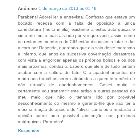
Anónimo
1 de março de 2013 às 01:48
Parabéns! Adorei ler a entrevista. Confesso que estava um
bocado receosa com a falta de oposição à única
candidatura (muito infeliz) existente a estas autárquicas e
sinto-me muito mais aliviada por ver que você, assim como
os restantes membros do CIR estão dispostos a lutar e dar
a cara por Resende, querendo que ela saia deste marasmo
e inferno, que anos de sucessiva governação desastrosa
com vista a engordar apenas os próprios bolsos e os dos
mais próximos, conduziu. Espero que além de tudo tentem
acabar com a cultura do fator C e apadrinhamentos de
modo aos trabalhos serem atribuídos a quem tem mérito e
não através de apadrinhamentos. Gostei muito e
certamente vou transmitir este artigo a outras pessoas do
meu meio que não o tenham lido por provável
desconhecimento do mesmo e garanto-lhe que irão ter a
mesma reação de apoio e de "alívio" como eu e mudarão a
opinião sobre uma possível abstenção nas próximas
autárquicas. Parabéns!
Responder