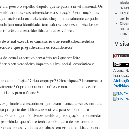
akak
 um pouco o espelho daquilo que se passa a nível nacional. Os
dzwon
 abandonaram as suas referências e a sua acção é em função das
Tamk
os que, mais cedo ou mais tarde, chegam naturalmente ao poder
per lo
Olse
ende tem uma identidade, tem valores assentes em séculos de
aplic
r referência a essa identidade, a esses valores.
Utiliz
 do atual executivo camarário que resultados/medidas
Visit
sende e que prejudicaram os resendenses?
do actual executivo camarário terá que ser feito
ficar o seu verdadeiro impacto a nível social, económico e
A obra
No
licencia
 fixou a população? Criou emprego? Criou riqueza? Promoveu o
Atribuiç
Proibidas
estimento? O produto aumentou? As contas municipais estão
ilidades para o futuro?:
 os primeiros a reconhecer que foram tomadas várias medidas
rço por parte dos últimos executivos para se fomentar o
as. Pena foi que não tivesse havido a preocupação de enveredar
 prioridade, que não se tenha combatido o despesismo e o
algumas somas avultadas em obras sem grande utilidade, numa