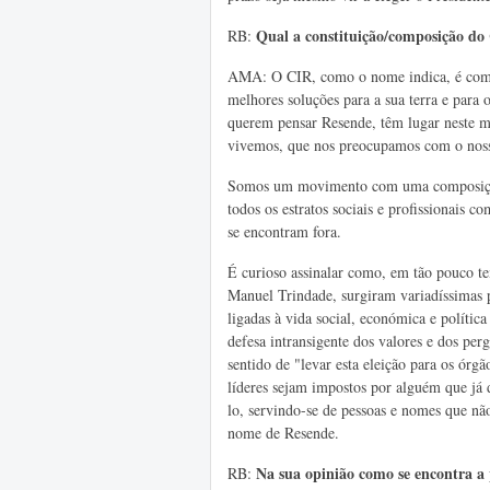
Qual a constituição/composição do
RB:
AMA: O CIR, como o nome indica, é compo
melhores soluções para a sua terra e para
querem pensar Resende, têm lugar neste 
vivemos, que nos preocupamos com o noss
Somos um movimento com uma composição 
todos os estratos sociais e profissionais
se encontram fora.
É curioso assinalar como, em tão pouco t
Manuel Trindade, surgiram variadíssimas p
ligadas à vida social, económica e polític
defesa intransigente dos valores e dos per
sentido de "levar esta eleição para os órg
líderes sejam impostos por alguém que já
lo, servindo-se de pessoas e nomes que nã
nome de Resende.
Na
sua opinião como se encontra a 
RB: