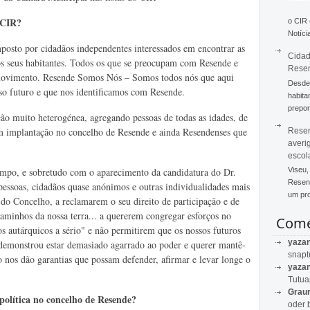
 CIR?
o CIR
Notícia
sto por cidadãos independentes interessados em encontrar as
Cidad
 os seus habitantes. Todos os que se preocupam com Resende e
Rese
movimento. Resende Somos Nós – Somos todos nós que aqui
Desde 
o futuro e que nos identificamos com Resende.
habita
prepon
muito heterogénea, agregando pessoas de todas as idades, de
 com implantação no concelho de Resende e ainda Resendenses que
Resen
averi
escol
empo, e sobretudo com o aparecimento da candidatura do Dr.
Viseu,
Resend
essoas, cidadãos quase anónimos e outras individualidades mais
um pro
a do Concelho, a reclamarem o seu direito de participação e de
gaminhos da nossa terra... a quererem congregar esforços no
Come
ãos autárquicos a sério" e não permitirem que os nossos futuros
yaza
 demonstrou estar demasiado agarrado ao poder e querer mantê-
snapt
o nos dão garantias que possam defender, afirmar e levar longe o
yaza
Tutu
Graur
política no concelho de Resende?
oder 