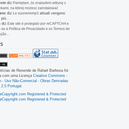
diz:
evin
Pamiętam, że znalazłem witrynę z
kami, na której możesz zainstalować
diz:
attuali vengono
env
Le
suoneriemp3
 più...
diz:
n
Este site é protegido por reCAPTCHA e
a-se a Política de Privacidade e os Termos de
ação...
as
tícias de Resende
de
Rafael Barbosa
foi
da com uma Licença
Creative Commons -
ão - Uso Não-Comercial - Obras Derivadas
 2.5 Portugal
.