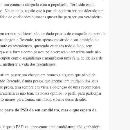
tem um contacto alargado com a população. Terá sido este o
o. No entanto, aquilo que à partida poderia ser considerado um
a falta de qualidades humanas que exibe para ser um verdadeiro
, em termos políticos, não ter dado provas de competência nem de
que chegou a Resende, tem apenas mostrado a sua ambição e a
rante os resendenses, querendo estar em todo o lado, sem
ja-se a forma como passou pela vereação camarária onde não
ocupou com o seguidismo e manifestou uma falta de ideias e de
, melhorar a vida dos resendenses.
eitariam passar um cheque em branco a alguém que não é de
ndo Resende, é uma pessoa que apenas tem cuidado dos seus
 que presta tem sempre em vista a obtenção de uma recompensa
ateristicas não tem, na nossa opinião, o perfil para participar
ito menos para tomar, em mãos, o leme desse desafio.
or parte do PSD do seu candidato, mas o que espera da
 é que o PSD vai apresentar uma candidatura não ganhadora