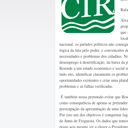
Rafa
Álva
prop
que 
loca
nacional, os partidos políticos não conseg
lógica da luta pelo poder, e convencidos d
necessidades e problemas dos cidadãos. No 
desemprego à desertificação, da baixa da
Resende a um estado económico e social mu
tudo isto, identificar claramente os proble
oportunidades existentes e criar uma plat
problemas e as falhas verificadas.
É também nossa pretensão evitar que Rese
como consequência de apenas se pretender
preocupação da apresentação de uma lidera
Por isso um dos objetivos é conquistar lu
de Junta de Freguesia. Os dados que temos
prazo seja mesmo vir a eleger o President