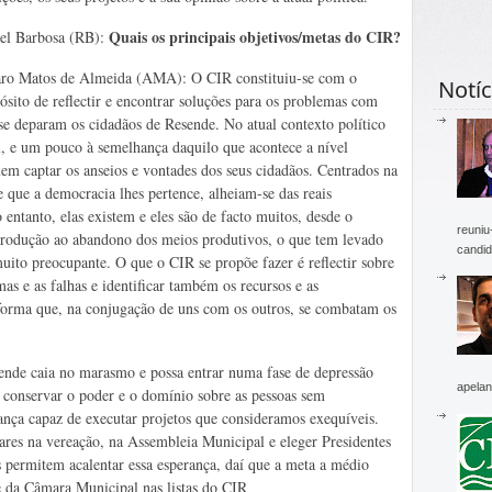
Quais os principais objetivos/metas do CIR?
el Barbosa (RB):
ro Matos de Almeida (AMA): O CIR constituiu-se com o
Notíc
ósito de reflectir e encontrar soluções para os problemas com
se deparam os cidadãos de Resende. No atual contexto político
l, e um pouco à semelhança daquilo que acontece a nível
uem captar os anseios e vontades dos seus cidadãos. Centrados na
e que a democracia lhes pertence, alheiam-se das reais
entanto, elas existem e eles são de facto muitos, desde o
reuniu
 produção ao abandono dos meios produtivos, o que tem levado
candid
ito preocupante. O que o CIR se propõe fazer é reflectir sobre
mas e as falhas e identificar também os recursos e as
aforma que, na conjugação de uns com os outros, se combatam os
nde caia no marasmo e possa entrar numa fase de depressão
apelan
 conservar o poder e o domínio sobre as pessoas sem
nça capaz de executar projetos que consideramos exequíveis.
gares na vereação, na Assembleia Municipal e eleger Presidentes
 permitem acalentar essa esperança, daí que a meta a médio
e da Câmara Municipal nas listas do CIR