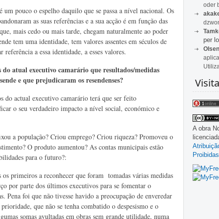
oder 
 um pouco o espelho daquilo que se passa a nível nacional. Os
akak
 abandonaram as suas referências e a sua acção é em função das
dzwon
os que, mais cedo ou mais tarde, chegam naturalmente ao poder
Tamk
per lo
ende tem uma identidade, tem valores assentes em séculos de
Olse
r referência a essa identidade, a esses valores.
aplic
Utiliz
 do atual executivo camarário que resultados/medidas
sende e que prejudicaram os resendenses?
Visit
do actual executivo camarário terá que ser feito
ficar o seu verdadeiro impacto a nível social, económico e
A obra
No
 fixou a população? Criou emprego? Criou riqueza? Promoveu o
licencia
Atribuiç
estimento? O produto aumentou? As contas municipais estão
Proibidas
ilidades para o futuro?:
 os primeiros a reconhecer que foram tomadas várias medidas
rço por parte dos últimos executivos para se fomentar o
as. Pena foi que não tivesse havido a preocupação de enveredar
 prioridade, que não se tenha combatido o despesismo e o
algumas somas avultadas em obras sem grande utilidade, numa