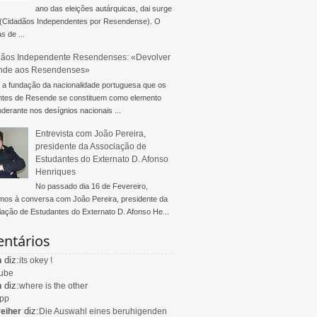
ano das eleições autárquicas, dai surge
 (Cidadãos Independentes por Resendense). O
s de ...
ãos Independente Resendenses: «Devolver
nde aos Resendenses»
a fundação da nacionalidade portuguesa que os
ntes de Resende se constituem como elemento
derante nos desígnios nacionais ...
Entrevista com João Pereira,
presidente da Associação de
Estudantes do Externato D. Afonso
Henriques
No passado dia 16 de Fevereiro,
mos à conversa com João Pereira, presidente da
ação de Estudantes do Externato D. Afonso He...
ntários
diz:
n
its okey !
ube
diz:
n
where is the other
app
diz:
eiher
Die Auswahl eines beruhigenden