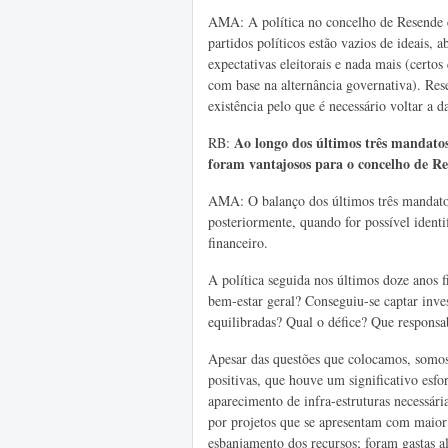
AMA: A política no concelho de Resende é
partidos políticos estão vazios de ideais,
expectativas eleitorais e nada mais (cert
com base na alternância governativa). Res
existência pelo que é necessário voltar a da
Ao longo dos últimos três mandatos
RB:
foram vantajosos para o concelho de Re
AMA: O balanço dos últimos três mandatos 
posteriormente, quando for possível identi
financeiro.
A política seguida nos últimos doze anos
bem-estar geral? Conseguiu-se captar inv
equilibradas? Qual o défice? Que responsab
Apesar das questões que colocamos, somos
positivas, que houve um significativo esfo
aparecimento de infra-estruturas necessári
por projetos que se apresentam com maior
esbanjamento dos recursos; foram gastas 