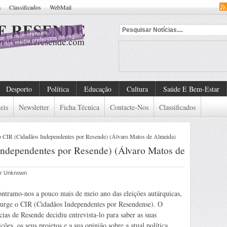
a
Classificados
WebMail
ndado
Desporto
Política
Educação
Cultura
Saúde E Bem-Estar
eis
Newsletter
Ficha Técnica
Contacte-Nos
Classificados
ao CIR (Cidadãos Independentes por Resende) (Álvaro Matos de Almeida)
Independentes por Resende) (Álvaro Matos de
por Unknown
ntramo-nos a pouco mais de meio ano das eleições autárquicas,
surge o CIR (Cidadãos Independentes por Resendense). O
cias de Resende decidiu entrevista-lo para saber as suas
ções, os seus projetos e a sua opinião sobre a atual política.