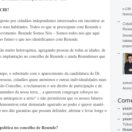
 CIR?
o CIR
Notícia
sto por cidadãos independentes interessados em encontrar as
Cidad
 os seus habitantes. Todos os que se preocupam com Resende e
Rese
movimento. Resende Somos Nós – Somos todos nós que aqui
Desde 
o futuro e que nos identificamos com Resende.
habita
prepon
muito heterogénea, agregando pessoas de todas as idades, de
 com implantação no concelho de Resende e ainda Resendenses que
empo, e sobretudo com o aparecimento da candidatura do Dr.
essoas, cidadãos quase anónimos e outras individualidades mais
estive
a do Concelho, a reclamarem o seu direito de participação e de
Associ
gaminhos da nossa terra... a quererem congregar esforços no
ãos autárquicos a sério" e não permitirem que os nossos futuros
Come
 demonstrou estar demasiado agarrado ao poder e querer mantê-
yaza
o nos dão garantias que possam defender, afirmar e levar longe o
snapt
yaza
Tutu
política no concelho de Resende?
Graur