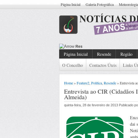
Página Inicial
Galeria Fotográfica
Meteorologi
Resende: Detido Cidadão Com Ma
Página Inicial
Resende
Região
O Concelho
Contactos Úteis
Links Út
Home
»
Feature2
,
Política
,
Resende
» Entrevista 
Entrevista ao CIR (Cidadãos 
Almeida)
quinta-feira, 28 de fevereiro de 2013 Publicado 
Enco
dai 
Notí
ambi