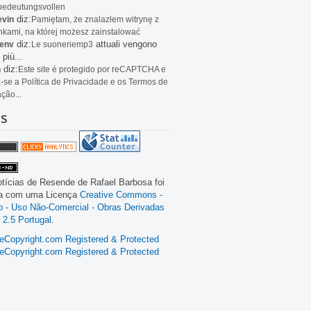
bedeutungsvollen
diz:
evin
Pamiętam, że znalazłem witrynę z
kami, na której możesz zainstalować
diz:
attuali vengono
env
Le
suoneriemp3
 più...
diz:
n
Este site é protegido por reCAPTCHA e
a-se a Política de Privacidade e os Termos de
ação...
as
tícias de Resende
de
Rafael Barbosa
foi
da com uma Licença
Creative Commons -
ão - Uso Não-Comercial - Obras Derivadas
 2.5 Portugal
.