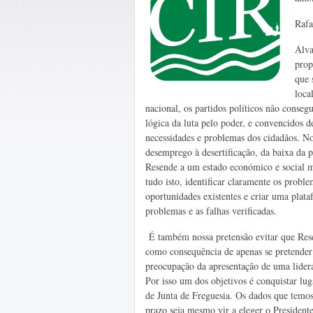
Rafa
Álva
prop
que 
loca
nacional, os partidos políticos não conseg
lógica da luta pelo poder, e convencidos d
necessidades e problemas dos cidadãos. No 
desemprego à desertificação, da baixa da
Resende a um estado económico e social mu
tudo isto, identificar claramente os proble
oportunidades existentes e criar uma plat
problemas e as falhas verificadas.
É também nossa pretensão evitar que Rese
como consequência de apenas se pretender
preocupação da apresentação de uma lidera
Por isso um dos objetivos é conquistar lu
de Junta de Freguesia. Os dados que temos
prazo seja mesmo vir a eleger o President