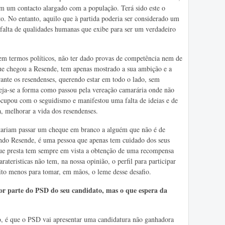
tem um contacto alargado com a população. Terá sido este o
o. No entanto, aquilo que à partida poderia ser considerado um
a falta de qualidades humanas que exibe para ser um verdadeiro
, em termos políticos, não ter dado provas de competência nem de
que chegou a Resende, tem apenas mostrado a sua ambição e a
rante os resendenses, querendo estar em todo o lado, sem
ja-se a forma como passou pela vereação camarária onde não
ocupou com o seguidismo e manifestou uma falta de ideias e de
, melhorar a vida dos resendenses.
eitariam passar um cheque em branco a alguém que não é de
ndo Resende, é uma pessoa que apenas tem cuidado dos seus
 que presta tem sempre em vista a obtenção de uma recompensa
ateristicas não tem, na nossa opinião, o perfil para participar
ito menos para tomar, em mãos, o leme desse desafio.
or parte do PSD do seu candidato, mas o que espera da
 é que o PSD vai apresentar uma candidatura não ganhadora