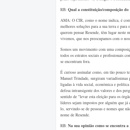
Qual a constituição/composição do
RB:
AMA: O CIR, como o nome indica, é compo
melhores soluções para a sua terra e para
querem pensar Resende, têm lugar neste 
vivemos, que nos preocupamos com o noss
Somos um movimento com uma composição 
todos os estratos sociais e profissionais
se encontram fora.
É curioso assinalar como, em tão pouco t
Manuel Trindade, surgiram variadíssimas p
ligadas à vida social, económica e polític
defesa intransigente dos valores e dos per
sentido de "levar esta eleição para os órg
líderes sejam impostos por alguém que já
lo, servindo-se de pessoas e nomes que nã
nome de Resende.
Na
sua opinião como se encontra a 
RB: