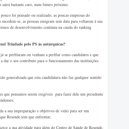
s sairá bastante caro, num futuro próximo.
pouco foi pensado ou realizado, as poucas empresas do
s sucedem-se, as pessoas emigram sem data para voltarem à sua
ermos de desenvolvimento continua na cauda do ranking
uel Trindade pelo PS às autárquicas?
já se perfilaram ou venham a perfilar como candidatos e que
a dar o seu contributo para o funcionamento das instituições
ão generalizada que esta candidatura não faz qualquer sentido
es que pensamos serem exigíveis para fazer dele um presidente
endenses;
da a sua impreparação e objetivos de vida) para ser um
s que Resende tem que enfrentar;
rce a sua atividade para além do Centro de Saúde de Resende,