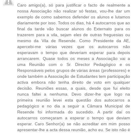
Caro amigo(a), só para justificar o facto de realmente a
nossa Associação não realizar só festas, vou-lhe dar um
exemplo de como sabemos defender os alunos e lutamos
diariamente por isso. Todos os dias, há 4 autocarros que ao
final da tarde vão buscar alunos do Externato para os
trazerem para a vila, sejam eles de outras freguesias ou
mesmo da Vila de Resende. Como Presidente da AE,
apercebi-me várias vezes que os autocarros não
esperavam o tempo que deveriam esperar para depois
arrancarem. Quase todos os meses a Associação vai a
uma Reunião com o Sr. Director Pedagógico e os
Responsáveis pelos grupos de várias áreas (professores) e
onde também a Associação de Estudantes tem participação
activa embora não tenha direito de voto em qualquer
decisão. Reuniões essas, a quais, desde que fui eleito
nunca faltei a nenhuma. Devo dizer-lhe que logo na
primeira reunião levei esta questão dos autocarros a
pedagógico e no dia a seguir a Câmara Municipal de
Resende foi informada do sucedido. A partir daí os
autocarros começaram a esperar o tempo que deviam
esperar. Caro Senhor(a) se não acreditar em mim posso
apresentar-lhe a acta dessa reunião, acho eu. Se isto não é