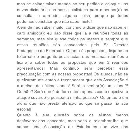
mas se calhar talvez atenda ao seu pedido e coloque uns
novos dicionários na nossa biblioteca para o senhor(a) os
consultar e aprender alguma coisa, porque já todos
podemos constatar que não sabe muito!
Além de não saber muito, continuo a dizer que não sabe ler
caro amigo(a): eu não disse que ía a reuniões todas as
semanas, mas sim quase todos os meses e sempre que
essas reuniões são convocadas pelo Sr. Director
Pedagógico do Externato. Quanto às propostas, dirija-se ao
Externato e pergunte pelas actas das mesmas reuniões e
ficará a saber todas as propostas que em 3 reuniões
apresentamos! Mas continuo sem perceber essa
preocupação com as nossas propostas! Os alunos, não se
queixaram até então e reconhecem que esta Associação é
a melhor dos últimos anos! Será o senhor(a) um aluno?!
Ou não? Será que é de fora e tem apenas como objectivo o
ataque covarde e pessoal à minha pessoa? Ou então é um
aluno que não presta atenção ao que se passa na sua
escola!!
Quanto à sua questão sobre os alunos menos
desfavorecidos concordo, mas volto a relembrar-lhe que
somos uma Associação de Estudantes que vive das