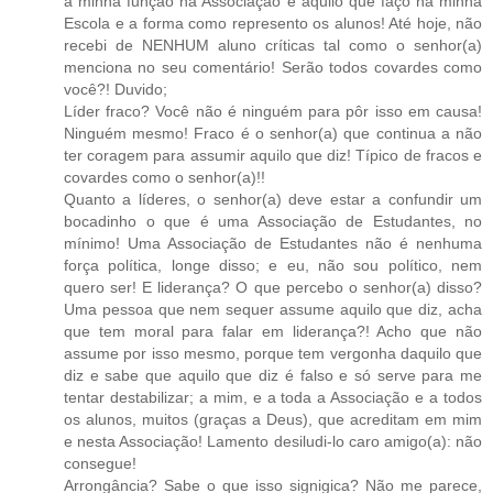
a minha função na Associação e aquilo que faço na minha
Escola e a forma como represento os alunos! Até hoje, não
recebi de NENHUM aluno críticas tal como o senhor(a)
menciona no seu comentário! Serão todos covardes como
você?! Duvido;
Líder fraco? Você não é ninguém para pôr isso em causa!
Ninguém mesmo! Fraco é o senhor(a) que continua a não
ter coragem para assumir aquilo que diz! Típico de fracos e
covardes como o senhor(a)!!
Quanto a líderes, o senhor(a) deve estar a confundir um
bocadinho o que é uma Associação de Estudantes, no
mínimo! Uma Associação de Estudantes não é nenhuma
força política, longe disso; e eu, não sou político, nem
quero ser! E liderança? O que percebo o senhor(a) disso?
Uma pessoa que nem sequer assume aquilo que diz, acha
que tem moral para falar em liderança?! Acho que não
assume por isso mesmo, porque tem vergonha daquilo que
diz e sabe que aquilo que diz é falso e só serve para me
tentar destabilizar; a mim, e a toda a Associação e a todos
os alunos, muitos (graças a Deus), que acreditam em mim
e nesta Associação! Lamento desiludi-lo caro amigo(a): não
consegue!
Arrongância? Sabe o que isso signigica? Não me parece,