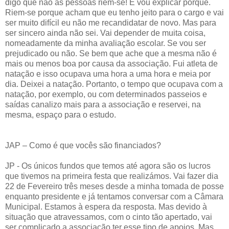
digo que não as pessoas riem-se! E vou explicar porquê.
Riem-se porque acham que eu tenho jeito para o cargo e vai
ser muito difícil eu não me recandidatar de novo. Mas para
ser sincero ainda não sei. Vai depender de muita coisa,
nomeadamente da minha avaliação escolar. Se vou ser
prejudicado ou não. Se bem que ache que a mesma não é
mais ou menos boa por causa da associação. Fui atleta de
natação e isso ocupava uma hora a uma hora e meia por
dia. Deixei a natação. Portanto, o tempo que ocupava com a
natação, por exemplo, ou com determinados passeios e
saídas canalizo mais para a associação e reservei, na
mesma, espaço para o estudo.
JAP – Como é que vocês são financiados?
JP - Os únicos fundos que temos até agora são os lucros
que tivemos na primeira festa que realizámos. Vai fazer dia
22 de Fevereiro três meses desde a minha tomada de posse
enquanto presidente e já tentamos conversar com a Câmara
Municipal. Estamos à espera da resposta. Mas devido à
situação que atravessamos, com o cinto tão apertado, vai
ser complicado a associação ter esse tipo de apoios. Mas