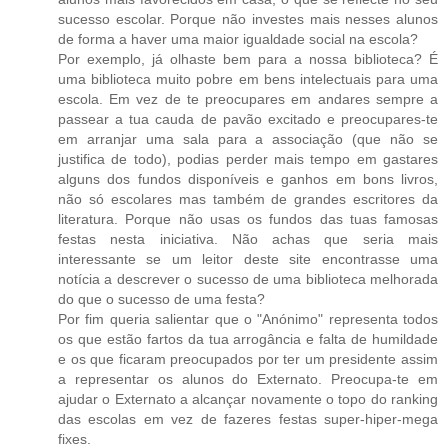
sucesso escolar. Porque não investes mais nesses alunos
de forma a haver uma maior igualdade social na escola?
Por exemplo, já olhaste bem para a nossa biblioteca? É
uma biblioteca muito pobre em bens intelectuais para uma
escola. Em vez de te preocupares em andares sempre a
passear a tua cauda de pavão excitado e preocupares-te
em arranjar uma sala para a associação (que não se
justifica de todo), podias perder mais tempo em gastares
alguns dos fundos disponíveis e ganhos em bons livros,
não só escolares mas também de grandes escritores da
literatura. Porque não usas os fundos das tuas famosas
festas nesta iniciativa. Não achas que seria mais
interessante se um leitor deste site encontrasse uma
notícia a descrever o sucesso de uma biblioteca melhorada
do que o sucesso de uma festa?
Por fim queria salientar que o "Anónimo" representa todos
os que estão fartos da tua arrogância e falta de humildade
e os que ficaram preocupados por ter um presidente assim
a representar os alunos do Externato. Preocupa-te em
ajudar o Externato a alcançar novamente o topo do ranking
das escolas em vez de fazeres festas super-hiper-mega
fixes.