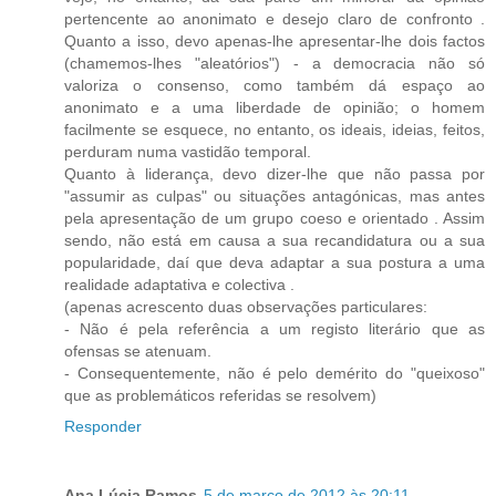
pertencente ao anonimato e desejo claro de confronto .
Quanto a isso, devo apenas-lhe apresentar-lhe dois factos
(chamemos-lhes "aleatórios") - a democracia não só
valoriza o consenso, como também dá espaço ao
anonimato e a uma liberdade de opinião; o homem
facilmente se esquece, no entanto, os ideais, ideias, feitos,
perduram numa vastidão temporal.
Quanto à liderança, devo dizer-lhe que não passa por
"assumir as culpas" ou situações antagónicas, mas antes
pela apresentação de um grupo coeso e orientado . Assim
sendo, não está em causa a sua recandidatura ou a sua
popularidade, daí que deva adaptar a sua postura a uma
realidade adaptativa e colectiva .
(apenas acrescento duas observações particulares:
- Não é pela referência a um registo literário que as
ofensas se atenuam.
- Consequentemente, não é pelo demérito do "queixoso"
que as problemáticos referidas se resolvem)
Responder
Ana Lúcia Ramos
5 de março de 2012 às 20:11