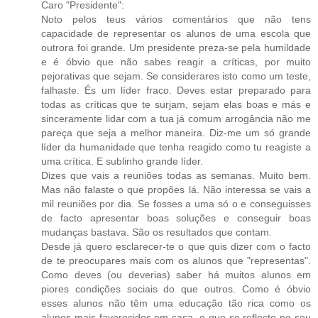
Caro "Presidente":
Noto pelos teus vários comentários que não tens
capacidade de representar os alunos de uma escola que
outrora foi grande. Um presidente preza-se pela humildade
e é óbvio que não sabes reagir a críticas, por muito
pejorativas que sejam. Se considerares isto como um teste,
falhaste. És um líder fraco. Deves estar preparado para
todas as críticas que te surjam, sejam elas boas e más e
sinceramente lidar com a tua já comum arrogância não me
pareça que seja a melhor maneira. Diz-me um só grande
líder da humanidade que tenha reagido como tu reagiste a
uma crítica. E sublinho grande líder.
Dizes que vais a reuniões todas as semanas. Muito bem.
Mas não falaste o que propões lá. Não interessa se vais a
mil reuniões por dia. Se fosses a uma só o e conseguisses
de facto apresentar boas soluções e conseguir boas
mudanças bastava. São os resultados que contam.
Desde já quero esclarecer-te o que quis dizer com o facto
de te preocupares mais com os alunos que "representas".
Como deves (ou deverias) saber há muitos alunos em
piores condições sociais do que outros. Como é óbvio
esses alunos não têm uma educação tão rica como os
alunos mais favorecidos em casa, o que se reflecte no seu