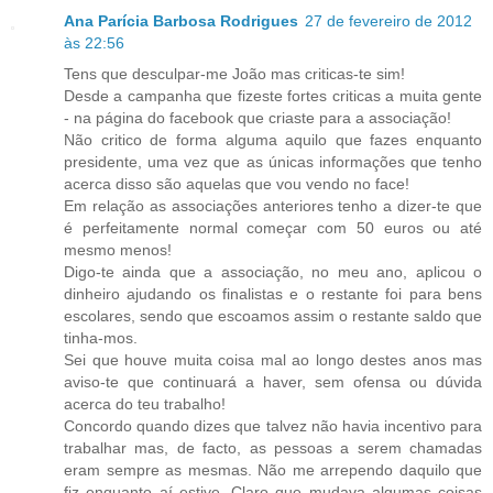
Ana Parícia Barbosa Rodrigues
27 de fevereiro de 2012
às 22:56
Tens que desculpar-me João mas criticas-te sim!
Desde a campanha que fizeste fortes criticas a muita gente
- na página do facebook que criaste para a associação!
Não critico de forma alguma aquilo que fazes enquanto
presidente, uma vez que as únicas informações que tenho
acerca disso são aquelas que vou vendo no face!
Em relação as associações anteriores tenho a dizer-te que
é perfeitamente normal começar com 50 euros ou até
mesmo menos!
Digo-te ainda que a associação, no meu ano, aplicou o
dinheiro ajudando os finalistas e o restante foi para bens
escolares, sendo que escoamos assim o restante saldo que
tinha-mos.
Sei que houve muita coisa mal ao longo destes anos mas
aviso-te que continuará a haver, sem ofensa ou dúvida
acerca do teu trabalho!
Concordo quando dizes que talvez não havia incentivo para
trabalhar mas, de facto, as pessoas a serem chamadas
eram sempre as mesmas. Não me arrependo daquilo que
fiz enquanto aí estive. Claro que mudava algumas coisas