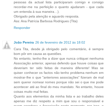
pessoas da actual lista participaram comigo e consigo
recordar-me na perfeição o quanto ajudaram - que cada
um entenda à sua maneira…).
Obrigado pela atenção e aguardo resposta.
Ass: Ana Patrícia Barbosa Rodrigues (Tita)
Responder
João Pereira
26 de fevereiro de 2012 às 18:02
Cara Tita, desde já obrigado pelo comentário, é sempre
bom pôr em causa as questões.
No entanto, tenho-lhe a dizer que nunca critiquei nenhuma
Associação anterior, apenas defendo que houve coisas que
deveriam ter sido feitas de maneira diferente! Mas se
quiser conhecer os factos não tenho problema nenhum em
mostrar-lhe o que "anteriores associações" fizeram de mal
sem querer nomear nomes porque não sei o que me pode
acontecer até ao final do meu mandato. No entanto, houve
coisas muito mal feitas.
Quanto aos elementos da minha lista e ao trabalho deles
apenas me diz respeito a mim que sou o responsável e
quem coordena a Associação neste momento, por isso, o