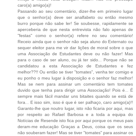
caro(a) amigo(a)!
Passando ao seu comentário, dizer-lhe em primeiro lugar
que o senhor(a) deve ser analfabeto ou então mesmo
burro porque não sabe ler! Se soubesse, rapidamente se
aperceberia de que nesta entrevista não falo apenas de
"festas" como o senhor(a) refere no seu comentário!
Receio ainda que o senhor não seja aluno do Externato ou
sequer eleitor para me vir dar lições de moral sobre o que
uma Associação de Estudantes deve ou não fazer! Mas
para o caso de ser aluno, ou já ter sido... Porque não se
candidatou a esta Associação de Estudantes e fez
melhor??!! Ou então se tiver "tomates", venha ter comigo e
eu ponho o meu lugar à disposição e o senhor faz melhor!
Mas se nem para assinar um comentário tem tomates
duvido que tenha para dirigir uma Associação! Pois é... É
sempre mais fácil mandar uns bitaites quando se está de
fora... E isso sim, isso é que é ser palhaço, caro amigo(a)!!
Garanto-lhe que noutro lugar, isto não ficaria por aqui, mas
por respeito ao Rafael Barbosa e a toda a equipa do
Notícias de Resende isto fica por aqui porque os meus pais
deram-me educação Graças a Deus, coisa que os seus
não souberam fazer! Mas se tiver "tomates" para assinar os