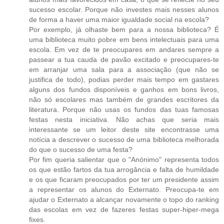
sucesso escolar. Porque não investes mais nesses alunos
de forma a haver uma maior igualdade social na escola?
Por exemplo, já olhaste bem para a nossa biblioteca? É
uma biblioteca muito pobre em bens intelectuais para uma
escola. Em vez de te preocupares em andares sempre a
passear a tua cauda de pavão excitado e preocupares-te
em arranjar uma sala para a associação (que não se
justifica de todo), podias perder mais tempo em gastares
alguns dos fundos disponíveis e ganhos em bons livros,
não só escolares mas também de grandes escritores da
literatura. Porque não usas os fundos das tuas famosas
festas nesta iniciativa. Não achas que seria mais
interessante se um leitor deste site encontrasse uma
notícia a descrever o sucesso de uma biblioteca melhorada
do que o sucesso de uma festa?
Por fim queria salientar que o "Anónimo" representa todos
os que estão fartos da tua arrogância e falta de humildade
e os que ficaram preocupados por ter um presidente assim
a representar os alunos do Externato. Preocupa-te em
ajudar o Externato a alcançar novamente o topo do ranking
das escolas em vez de fazeres festas super-hiper-mega
fixes.