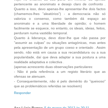
pertencente ao anonimato e desejo claro de confronto .
Quanto a isso, devo apenas-lhe apresentar-lhe dois factos
(chamemos-lhes "aleatórios") - a democracia não só
valoriza o consenso, como também dá espaço ao
anonimato e a uma liberdade de opinião; o homem
facilmente se esquece, no entanto, os ideais, ideias, feitos,
perduram numa vastidão temporal.
Quanto à liderança, devo dizer-lhe que não passa por
"assumir as culpas" ou situações antagónicas, mas antes
pela apresentação de um grupo coeso e orientado . Assim
sendo, não está em causa a sua recandidatura ou a sua
popularidade, daí que deva adaptar a sua postura a uma
realidade adaptativa e colectiva .
(apenas acrescento duas observações particulares:
- Não é pela referência a um registo literário que as
ofensas se atenuam.
- Consequentemente, não é pelo demérito do "queixoso"
que as problemáticos referidas se resolvem)
Responder
Ana Lúcia Ramos
5 de março de 2012 às 20:11