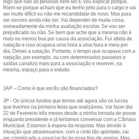
digo que não as pessoas riem-se! E vou explicar porquê.
Riem-se porque acham que eu tenho jeito para o cargo e vai
ser muito difícil eu não me recandidatar de novo. Mas para
ser sincero ainda não sei. Vai depender de muita coisa,
nomeadamente da minha avaliação escolar. Se vou ser
prejudicado ou não. Se bem que ache que a mesma não é
mais ou menos boa por causa da associação. Fui atleta de
natação e isso ocupava uma hora a uma hora e meia por
dia. Deixei a natação. Portanto, o tempo que ocupava com a
natação, por exemplo, ou com determinados passeios e
saídas canalizo mais para a associação e reservei, na
mesma, espaço para o estudo.
JAP – Como é que vocês são financiados?
JP - Os únicos fundos que temos até agora são os lucros
que tivemos na primeira festa que realizámos. Vai fazer dia
22 de Fevereiro três meses desde a minha tomada de posse
enquanto presidente e já tentamos conversar com a Câmara
Municipal. Estamos à espera da resposta. Mas devido à
situação que atravessamos, com o cinto tão apertado, vai
ser complicado a associação ter esse tipo de apoios. Mas