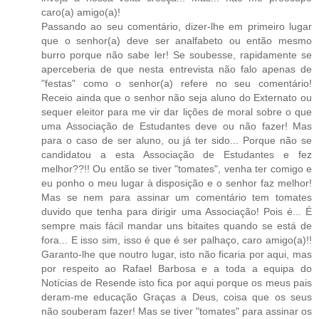
caro(a) amigo(a)!
Passando ao seu comentário, dizer-lhe em primeiro lugar
que o senhor(a) deve ser analfabeto ou então mesmo
burro porque não sabe ler! Se soubesse, rapidamente se
aperceberia de que nesta entrevista não falo apenas de
"festas" como o senhor(a) refere no seu comentário!
Receio ainda que o senhor não seja aluno do Externato ou
sequer eleitor para me vir dar lições de moral sobre o que
uma Associação de Estudantes deve ou não fazer! Mas
para o caso de ser aluno, ou já ter sido... Porque não se
candidatou a esta Associação de Estudantes e fez
melhor??!! Ou então se tiver "tomates", venha ter comigo e
eu ponho o meu lugar à disposição e o senhor faz melhor!
Mas se nem para assinar um comentário tem tomates
duvido que tenha para dirigir uma Associação! Pois é... É
sempre mais fácil mandar uns bitaites quando se está de
fora... E isso sim, isso é que é ser palhaço, caro amigo(a)!!
Garanto-lhe que noutro lugar, isto não ficaria por aqui, mas
por respeito ao Rafael Barbosa e a toda a equipa do
Notícias de Resende isto fica por aqui porque os meus pais
deram-me educação Graças a Deus, coisa que os seus
não souberam fazer! Mas se tiver "tomates" para assinar os