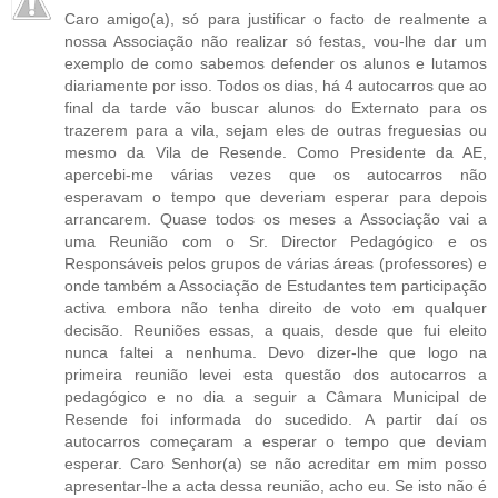
Caro amigo(a), só para justificar o facto de realmente a
nossa Associação não realizar só festas, vou-lhe dar um
exemplo de como sabemos defender os alunos e lutamos
diariamente por isso. Todos os dias, há 4 autocarros que ao
final da tarde vão buscar alunos do Externato para os
trazerem para a vila, sejam eles de outras freguesias ou
mesmo da Vila de Resende. Como Presidente da AE,
apercebi-me várias vezes que os autocarros não
esperavam o tempo que deveriam esperar para depois
arrancarem. Quase todos os meses a Associação vai a
uma Reunião com o Sr. Director Pedagógico e os
Responsáveis pelos grupos de várias áreas (professores) e
onde também a Associação de Estudantes tem participação
activa embora não tenha direito de voto em qualquer
decisão. Reuniões essas, a quais, desde que fui eleito
nunca faltei a nenhuma. Devo dizer-lhe que logo na
primeira reunião levei esta questão dos autocarros a
pedagógico e no dia a seguir a Câmara Municipal de
Resende foi informada do sucedido. A partir daí os
autocarros começaram a esperar o tempo que deviam
esperar. Caro Senhor(a) se não acreditar em mim posso
apresentar-lhe a acta dessa reunião, acho eu. Se isto não é