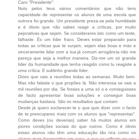
Caro "Presidente":
Noto pelos teus vários comentários que não tens
capacidade de representar os alunos de uma escola que
outrora foi grande. Um presidente preza-se pela humildade
e é óbvio que não sabes reagir a críticas, por muito
pejorativas que sejam. Se considerares isto como um teste,
falhaste. És um líder fraco. Deves estar preparado para
todas as críticas que te surjam, sejam elas boas e más e
sinceramente lidar com a tua já comum arrogância não me
pareça que seja a melhor maneira. Diz-me um só grande
líder da humanidade que tenha reagido como tu reagiste a
uma crítica. E sublinho grande líder.
Dizes que vais a reuniões todas as semanas. Muito bem.
Mas não falaste o que propões lá. Não interessa se vais a
mil reuniões por dia. Se fosses a uma só o e conseguisses
de facto apresentar boas soluções e conseguir boas
mudanças bastava. São os resultados que contam.
Desde já quero esclarecer-te o que quis dizer com o facto
de te preocupares mais com os alunos que "representas".
Como deves (ou deverias) saber há muitos alunos em
piores condições sociais do que outros. Como é óbvio
esses alunos não têm uma educação tão rica como os
alunos mais favorecidos em casa, o que se reflecte no seu