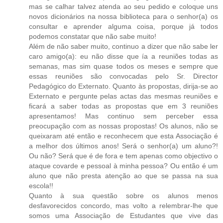
mas se calhar talvez atenda ao seu pedido e coloque uns
novos dicionários na nossa biblioteca para o senhor(a) os
consultar e aprender alguma coisa, porque já todos
podemos constatar que não sabe muito!
Além de não saber muito, continuo a dizer que não sabe ler
caro amigo(a): eu não disse que ía a reuniões todas as
semanas, mas sim quase todos os meses e sempre que
essas reuniões são convocadas pelo Sr. Director
Pedagógico do Externato. Quanto às propostas, dirija-se ao
Externato e pergunte pelas actas das mesmas reuniões e
ficará a saber todas as propostas que em 3 reuniões
apresentamos! Mas continuo sem perceber essa
preocupação com as nossas propostas! Os alunos, não se
queixaram até então e reconhecem que esta Associação é
a melhor dos últimos anos! Será o senhor(a) um aluno?!
Ou não? Será que é de fora e tem apenas como objectivo o
ataque covarde e pessoal à minha pessoa? Ou então é um
aluno que não presta atenção ao que se passa na sua
escola!!
Quanto à sua questão sobre os alunos menos
desfavorecidos concordo, mas volto a relembrar-lhe que
somos uma Associação de Estudantes que vive das