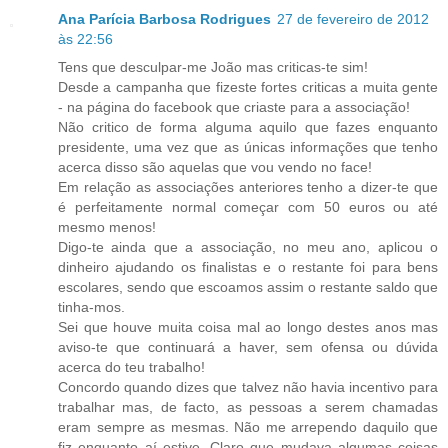
Ana Parícia Barbosa Rodrigues
27 de fevereiro de 2012
às 22:56
Tens que desculpar-me João mas criticas-te sim!
Desde a campanha que fizeste fortes criticas a muita gente
- na página do facebook que criaste para a associação!
Não critico de forma alguma aquilo que fazes enquanto
presidente, uma vez que as únicas informações que tenho
acerca disso são aquelas que vou vendo no face!
Em relação as associações anteriores tenho a dizer-te que
é perfeitamente normal começar com 50 euros ou até
mesmo menos!
Digo-te ainda que a associação, no meu ano, aplicou o
dinheiro ajudando os finalistas e o restante foi para bens
escolares, sendo que escoamos assim o restante saldo que
tinha-mos.
Sei que houve muita coisa mal ao longo destes anos mas
aviso-te que continuará a haver, sem ofensa ou dúvida
acerca do teu trabalho!
Concordo quando dizes que talvez não havia incentivo para
trabalhar mas, de facto, as pessoas a serem chamadas
eram sempre as mesmas. Não me arrependo daquilo que
fiz enquanto aí estive. Claro que mudava algumas coisas