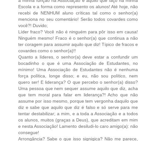
a minha função na Associação e aquilo que faço na minha
Escola e a forma como represento os alunos! Até hoje, não
recebi de NENHUM aluno críticas tal como o senhor(a)
menciona no seu comentário! Serão todos covardes como
você?! Duvido;
Líder fraco? Você não é ninguém para pôr isso em causa!
Ninguém mesmo! Fraco é o senhor(a) que continua a não
ter coragem para assumir aquilo que diz! Típico de fracos e
covardes como o senhor(a)!!
Quanto a líderes, o senhor(a) deve estar a confundir um
bocadinho o que é uma Associação de Estudantes, no
mínimo! Uma Associação de Estudantes não é nenhuma
força política, longe disso; e eu, não sou político, nem
quero ser! E liderança? O que percebo o senhor(a) disso?
Uma pessoa que nem sequer assume aquilo que diz, acha
que tem moral para falar em liderança?! Acho que não
assume por isso mesmo, porque tem vergonha daquilo que
diz e sabe que aquilo que diz é falso e só serve para me
tentar destabilizar; a mim, e a toda a Associação e a todos
os alunos, muitos (graças a Deus), que acreditam em mim
e nesta Associação! Lamento desiludi-lo caro amigo(a): não
consegue!
Arrongância? Sabe o que isso signigica? Não me parece,