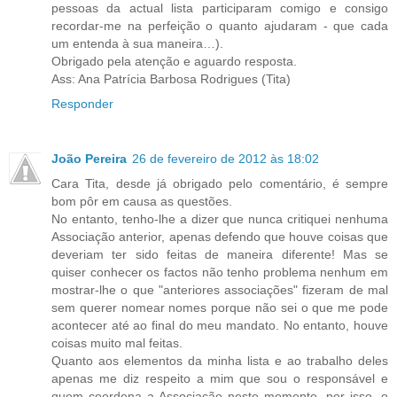
pessoas da actual lista participaram comigo e consigo
recordar-me na perfeição o quanto ajudaram - que cada
um entenda à sua maneira…).
Obrigado pela atenção e aguardo resposta.
Ass: Ana Patrícia Barbosa Rodrigues (Tita)
Responder
João Pereira
26 de fevereiro de 2012 às 18:02
Cara Tita, desde já obrigado pelo comentário, é sempre
bom pôr em causa as questões.
No entanto, tenho-lhe a dizer que nunca critiquei nenhuma
Associação anterior, apenas defendo que houve coisas que
deveriam ter sido feitas de maneira diferente! Mas se
quiser conhecer os factos não tenho problema nenhum em
mostrar-lhe o que "anteriores associações" fizeram de mal
sem querer nomear nomes porque não sei o que me pode
acontecer até ao final do meu mandato. No entanto, houve
coisas muito mal feitas.
Quanto aos elementos da minha lista e ao trabalho deles
apenas me diz respeito a mim que sou o responsável e
quem coordena a Associação neste momento, por isso, o