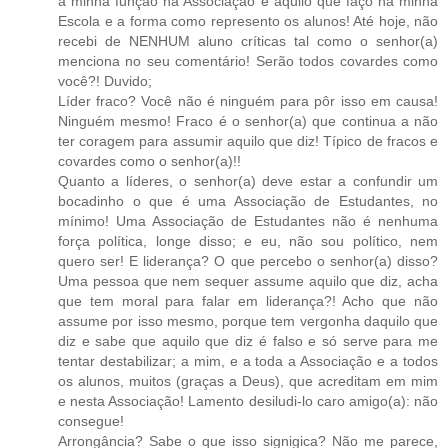
a minha função na Associação e aquilo que faço na minha
Escola e a forma como represento os alunos! Até hoje, não
recebi de NENHUM aluno críticas tal como o senhor(a)
menciona no seu comentário! Serão todos covardes como
você?! Duvido;
Líder fraco? Você não é ninguém para pôr isso em causa!
Ninguém mesmo! Fraco é o senhor(a) que continua a não
ter coragem para assumir aquilo que diz! Típico de fracos e
covardes como o senhor(a)!!
Quanto a líderes, o senhor(a) deve estar a confundir um
bocadinho o que é uma Associação de Estudantes, no
mínimo! Uma Associação de Estudantes não é nenhuma
força política, longe disso; e eu, não sou político, nem
quero ser! E liderança? O que percebo o senhor(a) disso?
Uma pessoa que nem sequer assume aquilo que diz, acha
que tem moral para falar em liderança?! Acho que não
assume por isso mesmo, porque tem vergonha daquilo que
diz e sabe que aquilo que diz é falso e só serve para me
tentar destabilizar; a mim, e a toda a Associação e a todos
os alunos, muitos (graças a Deus), que acreditam em mim
e nesta Associação! Lamento desiludi-lo caro amigo(a): não
consegue!
Arrongância? Sabe o que isso signigica? Não me parece,