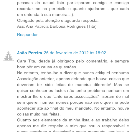
pessoas da actual lista participaram comigo e consigo
recordar-me na perfeição o quanto ajudaram - que cada
um entenda à sua maneira…).
Obrigado pela atenção e aguardo resposta.
Ass: Ana Patrícia Barbosa Rodrigues (Tita)
Responder
João Pereira
26 de fevereiro de 2012 às 18:02
Cara Tita, desde já obrigado pelo comentário, é sempre
bom pôr em causa as questões.
No entanto, tenho-lhe a dizer que nunca critiquei nenhuma
Associação anterior, apenas defendo que houve coisas que
deveriam ter sido feitas de maneira diferente! Mas se
quiser conhecer os factos não tenho problema nenhum em
mostrar-lhe o que "anteriores associações" fizeram de mal
sem querer nomear nomes porque não sei o que me pode
acontecer até ao final do meu mandato. No entanto, houve
coisas muito mal feitas.
Quanto aos elementos da minha lista e ao trabalho deles
apenas me diz respeito a mim que sou o responsável e
quem coordena a Associação neste momento, por isso, o