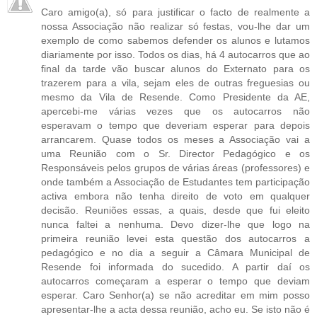
Caro amigo(a), só para justificar o facto de realmente a
nossa Associação não realizar só festas, vou-lhe dar um
exemplo de como sabemos defender os alunos e lutamos
diariamente por isso. Todos os dias, há 4 autocarros que ao
final da tarde vão buscar alunos do Externato para os
trazerem para a vila, sejam eles de outras freguesias ou
mesmo da Vila de Resende. Como Presidente da AE,
apercebi-me várias vezes que os autocarros não
esperavam o tempo que deveriam esperar para depois
arrancarem. Quase todos os meses a Associação vai a
uma Reunião com o Sr. Director Pedagógico e os
Responsáveis pelos grupos de várias áreas (professores) e
onde também a Associação de Estudantes tem participação
activa embora não tenha direito de voto em qualquer
decisão. Reuniões essas, a quais, desde que fui eleito
nunca faltei a nenhuma. Devo dizer-lhe que logo na
primeira reunião levei esta questão dos autocarros a
pedagógico e no dia a seguir a Câmara Municipal de
Resende foi informada do sucedido. A partir daí os
autocarros começaram a esperar o tempo que deviam
esperar. Caro Senhor(a) se não acreditar em mim posso
apresentar-lhe a acta dessa reunião, acho eu. Se isto não é