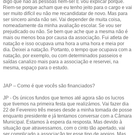
digo que não as pessoas riem-se! E vou explicar porquê.
Riem-se porque acham que eu tenho jeito para o cargo e vai
ser muito difícil eu não me recandidatar de novo. Mas para
ser sincero ainda não sei. Vai depender de muita coisa,
nomeadamente da minha avaliação escolar. Se vou ser
prejudicado ou não. Se bem que ache que a mesma não é
mais ou menos boa por causa da associação. Fui atleta de
natação e isso ocupava uma hora a uma hora e meia por
dia. Deixei a natação. Portanto, o tempo que ocupava com a
natação, por exemplo, ou com determinados passeios e
saídas canalizo mais para a associação e reservei, na
mesma, espaço para o estudo.
JAP – Como é que vocês são financiados?
JP - Os únicos fundos que temos até agora são os lucros
que tivemos na primeira festa que realizámos. Vai fazer dia
22 de Fevereiro três meses desde a minha tomada de posse
enquanto presidente e já tentamos conversar com a Câmara
Municipal. Estamos à espera da resposta. Mas devido à
situação que atravessamos, com o cinto tão apertado, vai
ser complicado a associação ter esse tipo de apoios. Mas