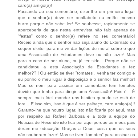
caro(a) amigo(a)!
Passando ao seu comentário, dizer-lhe em primeiro lugar
que o senhor(a) deve ser analfabeto ou então mesmo
burro porque não sabe ler! Se soubesse, rapidamente se
aperceberia de que nesta entrevista não falo apenas de
"festas" como o senhor(a) refere no seu comentário!
Receio ainda que o senhor não seja aluno do Externato ou
sequer eleitor para me vir dar lições de moral sobre o que
uma Associação de Estudantes deve ou não fazer! Mas
para o caso de ser aluno, ou já ter sido... Porque não se
candidatou a esta Associação de Estudantes e fez
melhor??!! Ou então se tiver "tomates", venha ter comigo e
eu ponho o meu lugar à disposição e o senhor faz melhor!
Mas se nem para assinar um comentário tem tomates
duvido que tenha para dirigir uma Associação! Pois é... É
sempre mais fácil mandar uns bitaites quando se está de
fora... E isso sim, isso é que é ser palhaço, caro amigo(a)!!
Garanto-lhe que noutro lugar, isto não ficaria por aqui, mas
por respeito ao Rafael Barbosa e a toda a equipa do
Notícias de Resende isto fica por aqui porque os meus pais
deram-me educação Graças a Deus, coisa que os seus
não souberam fazer! Mas se tiver "tomates" para assinar os