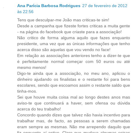
Ana Parícia Barbosa Rodrigues
27 de fevereiro de 2012
às 22:56
Tens que desculpar-me João mas criticas-te sim!
Desde a campanha que fizeste fortes criticas a muita gente
- na página do facebook que criaste para a associação!
Não critico de forma alguma aquilo que fazes enquanto
presidente, uma vez que as únicas informações que tenho
acerca disso são aquelas que vou vendo no face!
Em relação as associações anteriores tenho a dizer-te que
é perfeitamente normal começar com 50 euros ou até
mesmo menos!
Digo-te ainda que a associação, no meu ano, aplicou o
dinheiro ajudando os finalistas e o restante foi para bens
escolares, sendo que escoamos assim o restante saldo que
tinha-mos.
Sei que houve muita coisa mal ao longo destes anos mas
aviso-te que continuará a haver, sem ofensa ou dúvida
acerca do teu trabalho!
Concordo quando dizes que talvez não havia incentivo para
trabalhar mas, de facto, as pessoas a serem chamadas
eram sempre as mesmas. Não me arrependo daquilo que
fiz enquanto aí estive. Claro que mudava algumas coisas