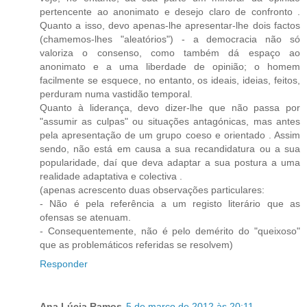
pertencente ao anonimato e desejo claro de confronto .
Quanto a isso, devo apenas-lhe apresentar-lhe dois factos
(chamemos-lhes "aleatórios") - a democracia não só
valoriza o consenso, como também dá espaço ao
anonimato e a uma liberdade de opinião; o homem
facilmente se esquece, no entanto, os ideais, ideias, feitos,
perduram numa vastidão temporal.
Quanto à liderança, devo dizer-lhe que não passa por
"assumir as culpas" ou situações antagónicas, mas antes
pela apresentação de um grupo coeso e orientado . Assim
sendo, não está em causa a sua recandidatura ou a sua
popularidade, daí que deva adaptar a sua postura a uma
realidade adaptativa e colectiva .
(apenas acrescento duas observações particulares:
- Não é pela referência a um registo literário que as
ofensas se atenuam.
- Consequentemente, não é pelo demérito do "queixoso"
que as problemáticos referidas se resolvem)
Responder
Ana Lúcia Ramos
5 de março de 2012 às 20:11