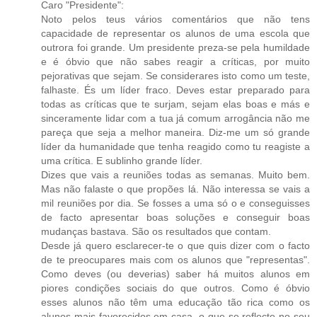
Caro "Presidente":
Noto pelos teus vários comentários que não tens
capacidade de representar os alunos de uma escola que
outrora foi grande. Um presidente preza-se pela humildade
e é óbvio que não sabes reagir a críticas, por muito
pejorativas que sejam. Se considerares isto como um teste,
falhaste. És um líder fraco. Deves estar preparado para
todas as críticas que te surjam, sejam elas boas e más e
sinceramente lidar com a tua já comum arrogância não me
pareça que seja a melhor maneira. Diz-me um só grande
líder da humanidade que tenha reagido como tu reagiste a
uma crítica. E sublinho grande líder.
Dizes que vais a reuniões todas as semanas. Muito bem.
Mas não falaste o que propões lá. Não interessa se vais a
mil reuniões por dia. Se fosses a uma só o e conseguisses
de facto apresentar boas soluções e conseguir boas
mudanças bastava. São os resultados que contam.
Desde já quero esclarecer-te o que quis dizer com o facto
de te preocupares mais com os alunos que "representas".
Como deves (ou deverias) saber há muitos alunos em
piores condições sociais do que outros. Como é óbvio
esses alunos não têm uma educação tão rica como os
alunos mais favorecidos em casa, o que se reflecte no seu