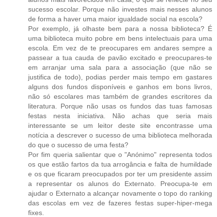
sucesso escolar. Porque não investes mais nesses alunos
de forma a haver uma maior igualdade social na escola?
Por exemplo, já olhaste bem para a nossa biblioteca? É
uma biblioteca muito pobre em bens intelectuais para uma
escola. Em vez de te preocupares em andares sempre a
passear a tua cauda de pavão excitado e preocupares-te
em arranjar uma sala para a associação (que não se
justifica de todo), podias perder mais tempo em gastares
alguns dos fundos disponíveis e ganhos em bons livros,
não só escolares mas também de grandes escritores da
literatura. Porque não usas os fundos das tuas famosas
festas nesta iniciativa. Não achas que seria mais
interessante se um leitor deste site encontrasse uma
notícia a descrever o sucesso de uma biblioteca melhorada
do que o sucesso de uma festa?
Por fim queria salientar que o "Anónimo" representa todos
os que estão fartos da tua arrogância e falta de humildade
e os que ficaram preocupados por ter um presidente assim
a representar os alunos do Externato. Preocupa-te em
ajudar o Externato a alcançar novamente o topo do ranking
das escolas em vez de fazeres festas super-hiper-mega
fixes.