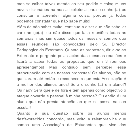
mas se calhar talvez atenda ao seu pedido e coloque uns
novos dicionários na nossa biblioteca para o senhor(a) os
consultar e aprender alguma coisa, porque já todos
podemos constatar que não sabe muito!
Além de não saber muito, continuo a dizer que não sabe ler
caro amigo(a): eu não disse que ía a reuniões todas as
semanas, mas sim quase todos os meses e sempre que
essas reuniões são convocadas pelo Sr. Director
Pedagógico do Externato. Quanto às propostas, dirija-se ao
Externato e pergunte pelas actas das mesmas reuniões e
ficará a saber todas as propostas que em 3 reuniões
apresentamos! Mas continuo sem perceber essa
preocupação com as nossas propostas! Os alunos, não se
queixaram até então e reconhecem que esta Associação é
a melhor dos últimos anos! Será o senhor(a) um aluno?!
Ou não? Será que é de fora e tem apenas como objectivo o
ataque covarde e pessoal à minha pessoa? Ou então é um
aluno que não presta atenção ao que se passa na sua
escola!!
Quanto à sua questão sobre os alunos menos
desfavorecidos concordo, mas volto a relembrar-lhe que
somos uma Associação de Estudantes que vive das