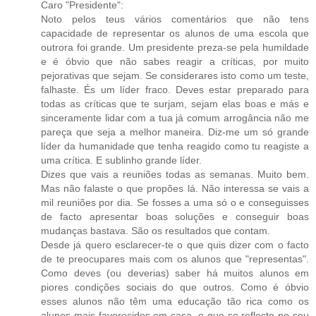
Caro "Presidente":
Noto pelos teus vários comentários que não tens
capacidade de representar os alunos de uma escola que
outrora foi grande. Um presidente preza-se pela humildade
e é óbvio que não sabes reagir a críticas, por muito
pejorativas que sejam. Se considerares isto como um teste,
falhaste. És um líder fraco. Deves estar preparado para
todas as críticas que te surjam, sejam elas boas e más e
sinceramente lidar com a tua já comum arrogância não me
pareça que seja a melhor maneira. Diz-me um só grande
líder da humanidade que tenha reagido como tu reagiste a
uma crítica. E sublinho grande líder.
Dizes que vais a reuniões todas as semanas. Muito bem.
Mas não falaste o que propões lá. Não interessa se vais a
mil reuniões por dia. Se fosses a uma só o e conseguisses
de facto apresentar boas soluções e conseguir boas
mudanças bastava. São os resultados que contam.
Desde já quero esclarecer-te o que quis dizer com o facto
de te preocupares mais com os alunos que "representas".
Como deves (ou deverias) saber há muitos alunos em
piores condições sociais do que outros. Como é óbvio
esses alunos não têm uma educação tão rica como os
alunos mais favorecidos em casa, o que se reflecte no seu