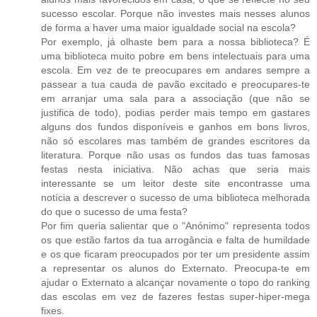
sucesso escolar. Porque não investes mais nesses alunos
de forma a haver uma maior igualdade social na escola?
Por exemplo, já olhaste bem para a nossa biblioteca? É
uma biblioteca muito pobre em bens intelectuais para uma
escola. Em vez de te preocupares em andares sempre a
passear a tua cauda de pavão excitado e preocupares-te
em arranjar uma sala para a associação (que não se
justifica de todo), podias perder mais tempo em gastares
alguns dos fundos disponíveis e ganhos em bons livros,
não só escolares mas também de grandes escritores da
literatura. Porque não usas os fundos das tuas famosas
festas nesta iniciativa. Não achas que seria mais
interessante se um leitor deste site encontrasse uma
notícia a descrever o sucesso de uma biblioteca melhorada
do que o sucesso de uma festa?
Por fim queria salientar que o "Anónimo" representa todos
os que estão fartos da tua arrogância e falta de humildade
e os que ficaram preocupados por ter um presidente assim
a representar os alunos do Externato. Preocupa-te em
ajudar o Externato a alcançar novamente o topo do ranking
das escolas em vez de fazeres festas super-hiper-mega
fixes.