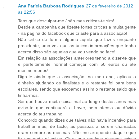
Ana Parícia Barbosa Rodrigues
27 de fevereiro de 2012
às 22:56
Tens que desculpar-me João mas criticas-te sim!
Desde a campanha que fizeste fortes criticas a muita gente
- na página do facebook que criaste para a associação!
Não critico de forma alguma aquilo que fazes enquanto
presidente, uma vez que as únicas informações que tenho
acerca disso são aquelas que vou vendo no face!
Em relação as associações anteriores tenho a dizer-te que
é perfeitamente normal começar com 50 euros ou até
mesmo menos!
Digo-te ainda que a associação, no meu ano, aplicou o
dinheiro ajudando os finalistas e o restante foi para bens
escolares, sendo que escoamos assim o restante saldo que
tinha-mos.
Sei que houve muita coisa mal ao longo destes anos mas
aviso-te que continuará a haver, sem ofensa ou dúvida
acerca do teu trabalho!
Concordo quando dizes que talvez não havia incentivo para
trabalhar mas, de facto, as pessoas a serem chamadas
eram sempre as mesmas. Não me arrependo daquilo que
fiz enquanto aí estive. Claro que mudava algumas coisas