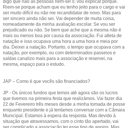
digo que não as pessoas riem-se! E vou explicar porquê.
Riem-se porque acham que eu tenho jeito para o cargo e vai
ser muito difícil eu não me recandidatar de novo. Mas para
ser sincero ainda não sei. Vai depender de muita coisa,
nomeadamente da minha avaliação escolar. Se vou ser
prejudicado ou não. Se bem que ache que a mesma não é
mais ou menos boa por causa da associação. Fui atleta de
natação e isso ocupava uma hora a uma hora e meia por
dia. Deixei a natação. Portanto, o tempo que ocupava com a
natação, por exemplo, ou com determinados passeios e
saídas canalizo mais para a associação e reservei, na
mesma, espaço para o estudo.
JAP – Como é que vocês são financiados?
JP - Os únicos fundos que temos até agora são os lucros
que tivemos na primeira festa que realizámos. Vai fazer dia
22 de Fevereiro três meses desde a minha tomada de posse
enquanto presidente e já tentamos conversar com a Câmara
Municipal. Estamos à espera da resposta. Mas devido à
situação que atravessamos, com o cinto tão apertado, vai
ser complicado a associação ter esse tipo de apoios. Mas