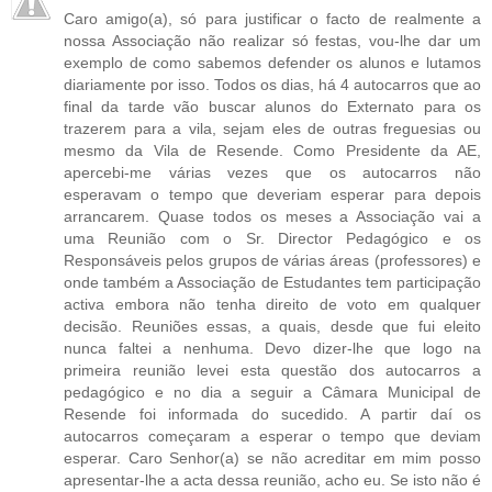
Caro amigo(a), só para justificar o facto de realmente a
nossa Associação não realizar só festas, vou-lhe dar um
exemplo de como sabemos defender os alunos e lutamos
diariamente por isso. Todos os dias, há 4 autocarros que ao
final da tarde vão buscar alunos do Externato para os
trazerem para a vila, sejam eles de outras freguesias ou
mesmo da Vila de Resende. Como Presidente da AE,
apercebi-me várias vezes que os autocarros não
esperavam o tempo que deveriam esperar para depois
arrancarem. Quase todos os meses a Associação vai a
uma Reunião com o Sr. Director Pedagógico e os
Responsáveis pelos grupos de várias áreas (professores) e
onde também a Associação de Estudantes tem participação
activa embora não tenha direito de voto em qualquer
decisão. Reuniões essas, a quais, desde que fui eleito
nunca faltei a nenhuma. Devo dizer-lhe que logo na
primeira reunião levei esta questão dos autocarros a
pedagógico e no dia a seguir a Câmara Municipal de
Resende foi informada do sucedido. A partir daí os
autocarros começaram a esperar o tempo que deviam
esperar. Caro Senhor(a) se não acreditar em mim posso
apresentar-lhe a acta dessa reunião, acho eu. Se isto não é