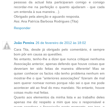
pessoas da actual lista participaram comigo e consigo
recordar-me na perfeição o quanto ajudaram - que cada
um entenda à sua maneira…).
Obrigado pela atenção e aguardo resposta.
Ass: Ana Patrícia Barbosa Rodrigues (Tita)
Responder
João Pereira
26 de fevereiro de 2012 às 18:02
Cara Tita, desde já obrigado pelo comentário, é sempre
bom pôr em causa as questões.
No entanto, tenho-lhe a dizer que nunca critiquei nenhuma
Associação anterior, apenas defendo que houve coisas que
deveriam ter sido feitas de maneira diferente! Mas se
quiser conhecer os factos não tenho problema nenhum em
mostrar-lhe o que "anteriores associações" fizeram de mal
sem querer nomear nomes porque não sei o que me pode
acontecer até ao final do meu mandato. No entanto, houve
coisas muito mal feitas.
Quanto aos elementos da minha lista e ao trabalho deles
apenas me diz respeito a mim que sou o responsável e
quem coordena a Associação neste momento, por isso, o