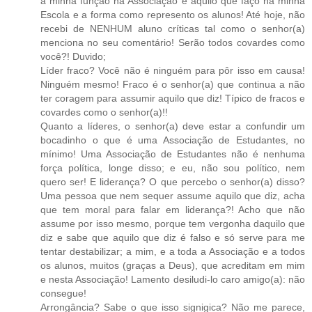
a minha função na Associação e aquilo que faço na minha
Escola e a forma como represento os alunos! Até hoje, não
recebi de NENHUM aluno críticas tal como o senhor(a)
menciona no seu comentário! Serão todos covardes como
você?! Duvido;
Líder fraco? Você não é ninguém para pôr isso em causa!
Ninguém mesmo! Fraco é o senhor(a) que continua a não
ter coragem para assumir aquilo que diz! Típico de fracos e
covardes como o senhor(a)!!
Quanto a líderes, o senhor(a) deve estar a confundir um
bocadinho o que é uma Associação de Estudantes, no
mínimo! Uma Associação de Estudantes não é nenhuma
força política, longe disso; e eu, não sou político, nem
quero ser! E liderança? O que percebo o senhor(a) disso?
Uma pessoa que nem sequer assume aquilo que diz, acha
que tem moral para falar em liderança?! Acho que não
assume por isso mesmo, porque tem vergonha daquilo que
diz e sabe que aquilo que diz é falso e só serve para me
tentar destabilizar; a mim, e a toda a Associação e a todos
os alunos, muitos (graças a Deus), que acreditam em mim
e nesta Associação! Lamento desiludi-lo caro amigo(a): não
consegue!
Arrongância? Sabe o que isso signigica? Não me parece,