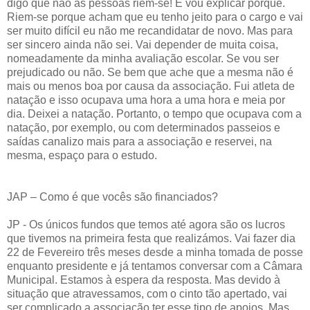
digo que não as pessoas riem-se! E vou explicar porquê.
Riem-se porque acham que eu tenho jeito para o cargo e vai
ser muito difícil eu não me recandidatar de novo. Mas para
ser sincero ainda não sei. Vai depender de muita coisa,
nomeadamente da minha avaliação escolar. Se vou ser
prejudicado ou não. Se bem que ache que a mesma não é
mais ou menos boa por causa da associação. Fui atleta de
natação e isso ocupava uma hora a uma hora e meia por
dia. Deixei a natação. Portanto, o tempo que ocupava com a
natação, por exemplo, ou com determinados passeios e
saídas canalizo mais para a associação e reservei, na
mesma, espaço para o estudo.
JAP – Como é que vocês são financiados?
JP - Os únicos fundos que temos até agora são os lucros
que tivemos na primeira festa que realizámos. Vai fazer dia
22 de Fevereiro três meses desde a minha tomada de posse
enquanto presidente e já tentamos conversar com a Câmara
Municipal. Estamos à espera da resposta. Mas devido à
situação que atravessamos, com o cinto tão apertado, vai
ser complicado a associação ter esse tipo de apoios. Mas