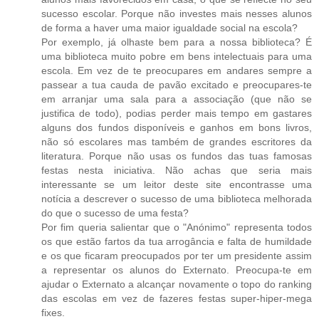
sucesso escolar. Porque não investes mais nesses alunos
de forma a haver uma maior igualdade social na escola?
Por exemplo, já olhaste bem para a nossa biblioteca? É
uma biblioteca muito pobre em bens intelectuais para uma
escola. Em vez de te preocupares em andares sempre a
passear a tua cauda de pavão excitado e preocupares-te
em arranjar uma sala para a associação (que não se
justifica de todo), podias perder mais tempo em gastares
alguns dos fundos disponíveis e ganhos em bons livros,
não só escolares mas também de grandes escritores da
literatura. Porque não usas os fundos das tuas famosas
festas nesta iniciativa. Não achas que seria mais
interessante se um leitor deste site encontrasse uma
notícia a descrever o sucesso de uma biblioteca melhorada
do que o sucesso de uma festa?
Por fim queria salientar que o "Anónimo" representa todos
os que estão fartos da tua arrogância e falta de humildade
e os que ficaram preocupados por ter um presidente assim
a representar os alunos do Externato. Preocupa-te em
ajudar o Externato a alcançar novamente o topo do ranking
das escolas em vez de fazeres festas super-hiper-mega
fixes.