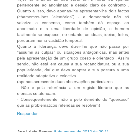
pertencente ao anonimato e desejo claro de confronto .
Quanto a isso, devo apenas-lhe apresentar-lhe dois factos
(chamemos-lhes "aleatórios") - a democracia não só
valoriza o consenso, como também dá espaço ao
anonimato e a uma liberdade de opinião; o homem
facilmente se esquece, no entanto, os ideais, ideias, feitos,
perduram numa vastidão temporal.
Quanto à liderança, devo dizer-lhe que não passa por
"assumir as culpas" ou situações antagónicas, mas antes
pela apresentação de um grupo coeso e orientado . Assim
sendo, não está em causa a sua recandidatura ou a sua
popularidade, daí que deva adaptar a sua postura a uma
realidade adaptativa e colectiva .
(apenas acrescento duas observações particulares:
- Não é pela referência a um registo literário que as
ofensas se atenuam.
- Consequentemente, não é pelo demérito do "queixoso"
que as problemáticos referidas se resolvem)
Responder
Ana Lúcia Ramos
5 de março de 2012 às 20:11