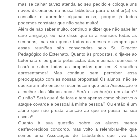
mas se calhar talvez atenda ao seu pedido e coloque uns
novos dicionários na nossa biblioteca para o senhor(a) os
consultar e aprender alguma coisa, porque já todos
podemos constatar que não sabe muito!
Além de não saber muito, continuo a dizer que não sabe ler
caro amigo(a): eu não disse que ía a reuniões todas as
semanas, mas sim quase todos os meses e sempre que
essas reuniões são convocadas pelo Sr. Director
Pedagógico do Externato. Quanto às propostas, dirija-se ao
Externato e pergunte pelas actas das mesmas reuniões e
ficará a saber todas as propostas que em 3 reuniões
apresentamos! Mas continuo sem perceber essa
preocupação com as nossas propostas! Os alunos, não se
queixaram até então e reconhecem que esta Associação é
a melhor dos últimos anos! Será o senhor(a) um aluno?!
Ou não? Será que é de fora e tem apenas como objectivo o
ataque covarde e pessoal à minha pessoa? Ou então é um
aluno que não presta atenção ao que se passa na sua
escola!!
Quanto à sua questão sobre os alunos menos
desfavorecidos concordo, mas volto a relembrar-lhe que
somos uma Associação de Estudantes que vive das