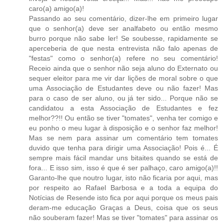
caro(a) amigo(a)!
Passando ao seu comentário, dizer-lhe em primeiro lugar
que o senhor(a) deve ser analfabeto ou então mesmo
burro porque não sabe ler! Se soubesse, rapidamente se
aperceberia de que nesta entrevista não falo apenas de
"festas" como o senhor(a) refere no seu comentário!
Receio ainda que o senhor não seja aluno do Externato ou
sequer eleitor para me vir dar lições de moral sobre o que
uma Associação de Estudantes deve ou não fazer! Mas
para o caso de ser aluno, ou já ter sido... Porque não se
candidatou a esta Associação de Estudantes e fez
melhor??!! Ou então se tiver "tomates", venha ter comigo e
eu ponho o meu lugar à disposição e o senhor faz melhor!
Mas se nem para assinar um comentário tem tomates
duvido que tenha para dirigir uma Associação! Pois é... É
sempre mais fácil mandar uns bitaites quando se está de
fora... E isso sim, isso é que é ser palhaço, caro amigo(a)!!
Garanto-lhe que noutro lugar, isto não ficaria por aqui, mas
por respeito ao Rafael Barbosa e a toda a equipa do
Notícias de Resende isto fica por aqui porque os meus pais
deram-me educação Graças a Deus, coisa que os seus
não souberam fazer! Mas se tiver "tomates" para assinar os