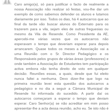
Caro amigo(a), só para justificar o facto de realmente a
nossa Associação não realizar só festas, vou-lhe dar um
exemplo de como sabemos defender os alunos e lutamos
diariamente por isso. Todos os dias, há 4 autocarros que ao
final da tarde vão buscar alunos do Externato para os
trazerem para a vila, sejam eles de outras freguesias ou
mesmo da Vila de Resende. Como Presidente da AE,
apercebi-me várias vezes que os autocarros não
esperavam o tempo que deveriam esperar para depois
arrancarem. Quase todos os meses a Associação vai a
uma Reunião com o Sr. Director Pedagógico e os
Responsáveis pelos grupos de várias áreas (professores) e
onde também a Associação de Estudantes tem participação
activa embora não tenha direito de voto em qualquer
decisão. Reuniões essas, a quais, desde que fui eleito
nunca faltei a nenhuma. Devo dizer-lhe que logo na
primeira reunião levei esta questão dos autocarros a
pedagógico e no dia a seguir a Câmara Municipal de
Resende foi informada do sucedido. A partir daí os
autocarros começaram a esperar o tempo que deviam
esperar. Caro Senhor(a) se não acreditar em mim posso
apresentar-lhe a acta dessa reunião, acho eu. Se isto não é