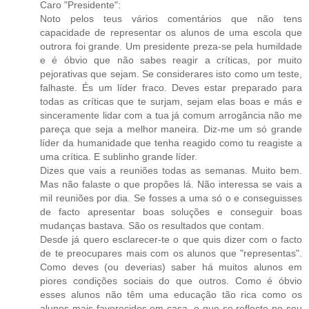
Caro "Presidente":
Noto pelos teus vários comentários que não tens
capacidade de representar os alunos de uma escola que
outrora foi grande. Um presidente preza-se pela humildade
e é óbvio que não sabes reagir a críticas, por muito
pejorativas que sejam. Se considerares isto como um teste,
falhaste. És um líder fraco. Deves estar preparado para
todas as críticas que te surjam, sejam elas boas e más e
sinceramente lidar com a tua já comum arrogância não me
pareça que seja a melhor maneira. Diz-me um só grande
líder da humanidade que tenha reagido como tu reagiste a
uma crítica. E sublinho grande líder.
Dizes que vais a reuniões todas as semanas. Muito bem.
Mas não falaste o que propões lá. Não interessa se vais a
mil reuniões por dia. Se fosses a uma só o e conseguisses
de facto apresentar boas soluções e conseguir boas
mudanças bastava. São os resultados que contam.
Desde já quero esclarecer-te o que quis dizer com o facto
de te preocupares mais com os alunos que "representas".
Como deves (ou deverias) saber há muitos alunos em
piores condições sociais do que outros. Como é óbvio
esses alunos não têm uma educação tão rica como os
alunos mais favorecidos em casa, o que se reflecte no seu