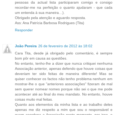
pessoas da actual lista participaram comigo e consigo
recordar-me na perfeição o quanto ajudaram - que cada
um entenda à sua maneira…).
Obrigado pela atenção e aguardo resposta.
Ass: Ana Patrícia Barbosa Rodrigues (Tita)
Responder
João Pereira
26 de fevereiro de 2012 às 18:02
Cara Tita, desde já obrigado pelo comentário, é sempre
bom pôr em causa as questões.
No entanto, tenho-lhe a dizer que nunca critiquei nenhuma
Associação anterior, apenas defendo que houve coisas que
deveriam ter sido feitas de maneira diferente! Mas se
quiser conhecer os factos não tenho problema nenhum em
mostrar-lhe o que "anteriores associações" fizeram de mal
sem querer nomear nomes porque não sei o que me pode
acontecer até ao final do meu mandato. No entanto, houve
coisas muito mal feitas.
Quanto aos elementos da minha lista e ao trabalho deles
apenas me diz respeito a mim que sou o responsável e
quem coordena a Associação neste momento, por isso, o