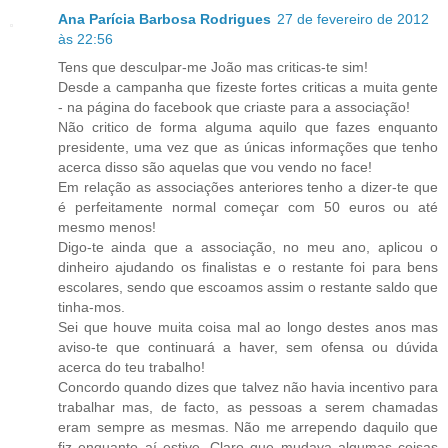
Ana Parícia Barbosa Rodrigues
27 de fevereiro de 2012
às 22:56
Tens que desculpar-me João mas criticas-te sim!
Desde a campanha que fizeste fortes criticas a muita gente
- na página do facebook que criaste para a associação!
Não critico de forma alguma aquilo que fazes enquanto
presidente, uma vez que as únicas informações que tenho
acerca disso são aquelas que vou vendo no face!
Em relação as associações anteriores tenho a dizer-te que
é perfeitamente normal começar com 50 euros ou até
mesmo menos!
Digo-te ainda que a associação, no meu ano, aplicou o
dinheiro ajudando os finalistas e o restante foi para bens
escolares, sendo que escoamos assim o restante saldo que
tinha-mos.
Sei que houve muita coisa mal ao longo destes anos mas
aviso-te que continuará a haver, sem ofensa ou dúvida
acerca do teu trabalho!
Concordo quando dizes que talvez não havia incentivo para
trabalhar mas, de facto, as pessoas a serem chamadas
eram sempre as mesmas. Não me arrependo daquilo que
fiz enquanto aí estive. Claro que mudava algumas coisas