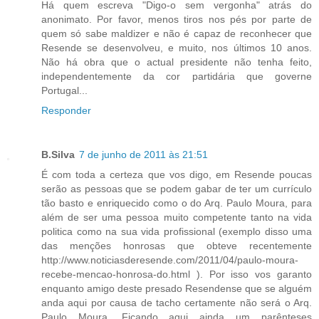
Há quem escreva "Digo-o sem vergonha" atrás do
anonimato. Por favor, menos tiros nos pés por parte de
quem só sabe maldizer e não é capaz de reconhecer que
Resende se desenvolveu, e muito, nos últimos 10 anos.
Não há obra que o actual presidente não tenha feito,
independentemente da cor partidária que governe
Portugal...
Responder
B.Silva
7 de junho de 2011 às 21:51
É com toda a certeza que vos digo, em Resende poucas
serão as pessoas que se podem gabar de ter um currículo
tão basto e enriquecido como o do Arq. Paulo Moura, para
além de ser uma pessoa muito competente tanto na vida
politica como na sua vida profissional (exemplo disso uma
das menções honrosas que obteve recentemente
http://www.noticiasderesende.com/2011/04/paulo-moura-
recebe-mencao-honrosa-do.html ). Por isso vos garanto
enquanto amigo deste presado Resendense que se alguém
anda aqui por causa de tacho certamente não será o Arq.
Paulo Moura. Ficando aqui ainda um parênteses