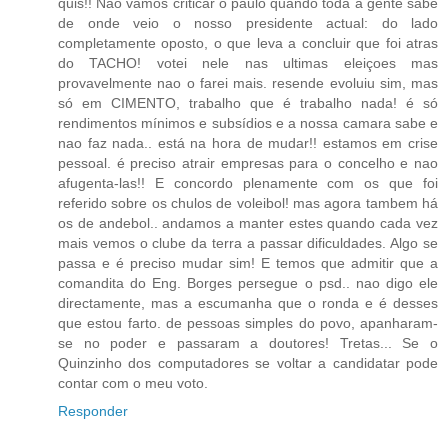
quis!! Nao vamos criticar o paulo quando toda a gente sabe
de onde veio o nosso presidente actual: do lado
completamente oposto, o que leva a concluir que foi atras
do TACHO! votei nele nas ultimas eleiçoes mas
provavelmente nao o farei mais. resende evoluiu sim, mas
só em CIMENTO, trabalho que é trabalho nada! é só
rendimentos mínimos e subsídios e a nossa camara sabe e
nao faz nada.. está na hora de mudar!! estamos em crise
pessoal. é preciso atrair empresas para o concelho e nao
afugenta-las!! E concordo plenamente com os que foi
referido sobre os chulos de voleibol! mas agora tambem há
os de andebol.. andamos a manter estes quando cada vez
mais vemos o clube da terra a passar dificuldades. Algo se
passa e é preciso mudar sim! E temos que admitir que a
comandita do Eng. Borges persegue o psd.. nao digo ele
directamente, mas a escumanha que o ronda e é desses
que estou farto. de pessoas simples do povo, apanharam-
se no poder e passaram a doutores! Tretas... Se o
Quinzinho dos computadores se voltar a candidatar pode
contar com o meu voto.
Responder