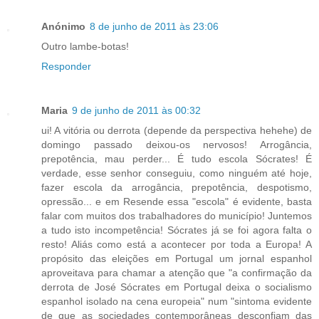
Anónimo
8 de junho de 2011 às 23:06
Outro lambe-botas!
Responder
Maria
9 de junho de 2011 às 00:32
ui! A vitória ou derrota (depende da perspectiva hehehe) de
domingo passado deixou-os nervosos! Arrogância,
prepotência, mau perder... É tudo escola Sócrates! É
verdade, esse senhor conseguiu, como ninguém até hoje,
fazer escola da arrogância, prepotência, despotismo,
opressão... e em Resende essa "escola" é evidente, basta
falar com muitos dos trabalhadores do município! Juntemos
a tudo isto incompetência! Sócrates já se foi agora falta o
resto! Aliás como está a acontecer por toda a Europa! A
propósito das eleições em Portugal um jornal espanhol
aproveitava para chamar a atenção que "a confirmação da
derrota de José Sócrates em Portugal deixa o socialismo
espanhol isolado na cena europeia" num "sintoma evidente
de que as sociedades contemporâneas desconfiam das