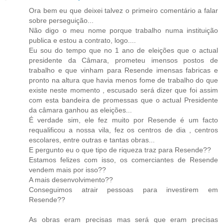
Ora bem eu que deixei talvez o primeiro comentário a falar
sobre perseguição...
Não digo o meu nome porque trabalho numa instituição
publica e estou a contrato, logo....
Eu sou do tempo que no 1 ano de eleições que o actual
presidente da Câmara, prometeu imensos postos de
trabalho e que vinham para Resende imensas fabricas e
pronto na altura que havia menos fome de trabalho do que
existe neste momento , escusado será dizer que foi assim
com esta bandeira de promessas que o actual Presidente
da câmara ganhou as eleições...
É verdade sim, ele fez muito por Resende é um facto
requalificou a nossa vila, fez os centros de dia , centros
escolares, entre outras e tantas obras...
E pergunto eu o que tipo de riqueza traz para Resende??
Estamos felizes com isso, os comerciantes de Resende
vendem mais por isso??
A mais desenvolvimento??
Conseguimos atrair pessoas para investirem em
Resende??
As obras eram precisas mas será que eram precisas