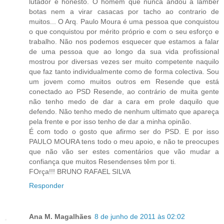
lutador e honesto. O homem que nunca andou a lamber
botas nem a virar casacas por tacho ao contrario de
muitos... O Arq. Paulo Moura é uma pessoa que conquistou
o que conquistou por mérito próprio e com o seu esforço e
trabalho. Não nos podemos esquecer que estamos a falar
de uma pessoa que ao longo da sua vida profissional
mostrou por diversas vezes ser muito competente naquilo
que faz tanto individualmente como de forma colectiva. Sou
um jovem como muitos outros em Resende que está
conectado ao PSD Resende, ao contrário de muita gente
não tenho medo de dar a cara em prole daquilo que
defendo. Não tenho medo de nenhum ultimato que apareça
pela frente e por isso tenho de dar a minha opinão.
É com todo o gosto que afirmo ser do PSD. E por isso
PAULO MOURA tens todo o meu apoio, e não te preocupes
que não vão ser estes comentários que vão mudar a
confiança que muitos Resendenses têm por ti.
FOrça!!! BRUNO RAFAEL SILVA
Responder
Ana M. Magalhães
8 de junho de 2011 às 02:02