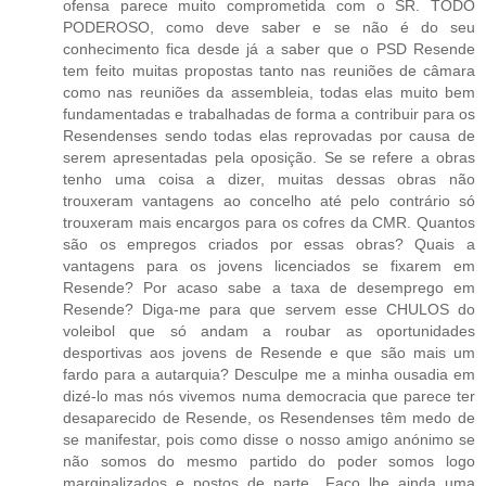
ofensa parece muito comprometida com o SR. TODO
PODEROSO, como deve saber e se não é do seu
conhecimento fica desde já a saber que o PSD Resende
tem feito muitas propostas tanto nas reuniões de câmara
como nas reuniões da assembleia, todas elas muito bem
fundamentadas e trabalhadas de forma a contribuir para os
Resendenses sendo todas elas reprovadas por causa de
serem apresentadas pela oposição. Se se refere a obras
tenho uma coisa a dizer, muitas dessas obras não
trouxeram vantagens ao concelho até pelo contrário só
trouxeram mais encargos para os cofres da CMR. Quantos
são os empregos criados por essas obras? Quais a
vantagens para os jovens licenciados se fixarem em
Resende? Por acaso sabe a taxa de desemprego em
Resende? Diga-me para que servem esse CHULOS do
voleibol que só andam a roubar as oportunidades
desportivas aos jovens de Resende e que são mais um
fardo para a autarquia? Desculpe me a minha ousadia em
dizé-lo mas nós vivemos numa democracia que parece ter
desaparecido de Resende, os Resendenses têm medo de
se manifestar, pois como disse o nosso amigo anónimo se
não somos do mesmo partido do poder somos logo
marginalizados e postos de parte.. Faço lhe ainda uma