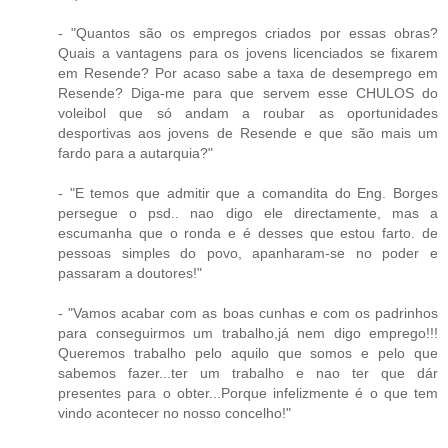
- "Quantos são os empregos criados por essas obras?
Quais a vantagens para os jovens licenciados se fixarem
em Resende? Por acaso sabe a taxa de desemprego em
Resende? Diga-me para que servem esse CHULOS do
voleibol que só andam a roubar as oportunidades
desportivas aos jovens de Resende e que são mais um
fardo para a autarquia?"
- "E temos que admitir que a comandita do Eng. Borges
persegue o psd.. nao digo ele directamente, mas a
escumanha que o ronda e é desses que estou farto. de
pessoas simples do povo, apanharam-se no poder e
passaram a doutores!"
- "Vamos acabar com as boas cunhas e com os padrinhos
para conseguirmos um trabalho,já nem digo emprego!!!
Queremos trabalho pelo aquilo que somos e pelo que
sabemos fazer...ter um trabalho e nao ter que dár
presentes para o obter...Porque infelizmente é o que tem
vindo acontecer no nosso concelho!"