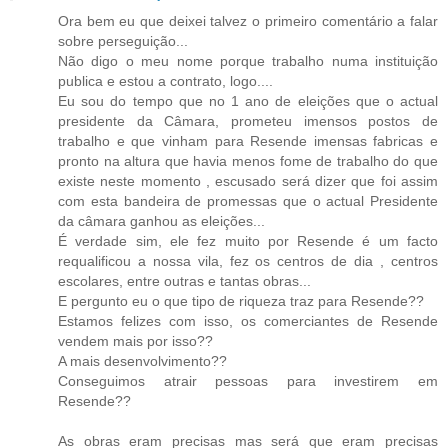
Ora bem eu que deixei talvez o primeiro comentário a falar
sobre perseguição...
Não digo o meu nome porque trabalho numa instituição
publica e estou a contrato, logo....
Eu sou do tempo que no 1 ano de eleições que o actual
presidente da Câmara, prometeu imensos postos de
trabalho e que vinham para Resende imensas fabricas e
pronto na altura que havia menos fome de trabalho do que
existe neste momento , escusado será dizer que foi assim
com esta bandeira de promessas que o actual Presidente
da câmara ganhou as eleições...
É verdade sim, ele fez muito por Resende é um facto
requalificou a nossa vila, fez os centros de dia , centros
escolares, entre outras e tantas obras...
E pergunto eu o que tipo de riqueza traz para Resende??
Estamos felizes com isso, os comerciantes de Resende
vendem mais por isso??
A mais desenvolvimento??
Conseguimos atrair pessoas para investirem em
Resende??
As obras eram precisas mas será que eram precisas