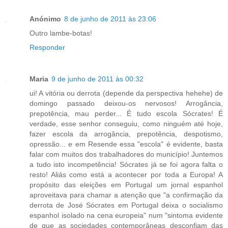
Anónimo
8 de junho de 2011 às 23:06
Outro lambe-botas!
Responder
Maria
9 de junho de 2011 às 00:32
ui! A vitória ou derrota (depende da perspectiva hehehe) de
domingo passado deixou-os nervosos! Arrogância,
prepotência, mau perder... É tudo escola Sócrates! É
verdade, esse senhor conseguiu, como ninguém até hoje,
fazer escola da arrogância, prepotência, despotismo,
opressão... e em Resende essa "escola" é evidente, basta
falar com muitos dos trabalhadores do município! Juntemos
a tudo isto incompetência! Sócrates já se foi agora falta o
resto! Aliás como está a acontecer por toda a Europa! A
propósito das eleições em Portugal um jornal espanhol
aproveitava para chamar a atenção que "a confirmação da
derrota de José Sócrates em Portugal deixa o socialismo
espanhol isolado na cena europeia" num "sintoma evidente
de que as sociedades contemporâneas desconfiam das