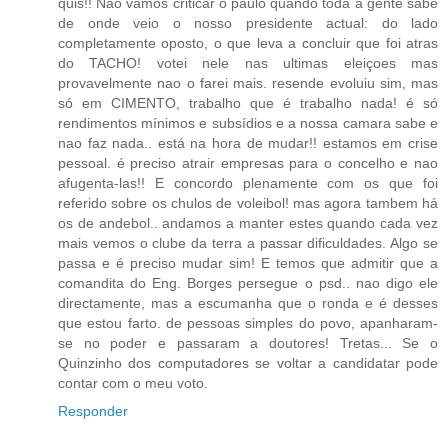
quis!! Nao vamos criticar o paulo quando toda a gente sabe
de onde veio o nosso presidente actual: do lado
completamente oposto, o que leva a concluir que foi atras
do TACHO! votei nele nas ultimas eleiçoes mas
provavelmente nao o farei mais. resende evoluiu sim, mas
só em CIMENTO, trabalho que é trabalho nada! é só
rendimentos mínimos e subsídios e a nossa camara sabe e
nao faz nada.. está na hora de mudar!! estamos em crise
pessoal. é preciso atrair empresas para o concelho e nao
afugenta-las!! E concordo plenamente com os que foi
referido sobre os chulos de voleibol! mas agora tambem há
os de andebol.. andamos a manter estes quando cada vez
mais vemos o clube da terra a passar dificuldades. Algo se
passa e é preciso mudar sim! E temos que admitir que a
comandita do Eng. Borges persegue o psd.. nao digo ele
directamente, mas a escumanha que o ronda e é desses
que estou farto. de pessoas simples do povo, apanharam-
se no poder e passaram a doutores! Tretas... Se o
Quinzinho dos computadores se voltar a candidatar pode
contar com o meu voto.
Responder