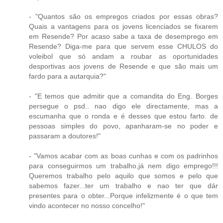
- "Quantos são os empregos criados por essas obras?
Quais a vantagens para os jovens licenciados se fixarem
em Resende? Por acaso sabe a taxa de desemprego em
Resende? Diga-me para que servem esse CHULOS do
voleibol que só andam a roubar as oportunidades
desportivas aos jovens de Resende e que são mais um
fardo para a autarquia?"
- "E temos que admitir que a comandita do Eng. Borges
persegue o psd.. nao digo ele directamente, mas a
escumanha que o ronda e é desses que estou farto. de
pessoas simples do povo, apanharam-se no poder e
passaram a doutores!"
- "Vamos acabar com as boas cunhas e com os padrinhos
para conseguirmos um trabalho,já nem digo emprego!!!
Queremos trabalho pelo aquilo que somos e pelo que
sabemos fazer...ter um trabalho e nao ter que dár
presentes para o obter...Porque infelizmente é o que tem
vindo acontecer no nosso concelho!"