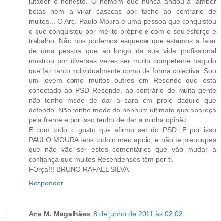
lutador e honesto. O homem que nunca andou a lamber
botas nem a virar casacas por tacho ao contrario de
muitos... O Arq. Paulo Moura é uma pessoa que conquistou
o que conquistou por mérito próprio e com o seu esforço e
trabalho. Não nos podemos esquecer que estamos a falar
de uma pessoa que ao longo da sua vida profissional
mostrou por diversas vezes ser muito competente naquilo
que faz tanto individualmente como de forma colectiva. Sou
um jovem como muitos outros em Resende que está
conectado ao PSD Resende, ao contrário de muita gente
não tenho medo de dar a cara em prole daquilo que
defendo. Não tenho medo de nenhum ultimato que apareça
pela frente e por isso tenho de dar a minha opinão.
É com todo o gosto que afirmo ser do PSD. E por isso
PAULO MOURA tens todo o meu apoio, e não te preocupes
que não vão ser estes comentários que vão mudar a
confiança que muitos Resendenses têm por ti.
FOrça!!! BRUNO RAFAEL SILVA
Responder
Ana M. Magalhães
8 de junho de 2011 às 02:02