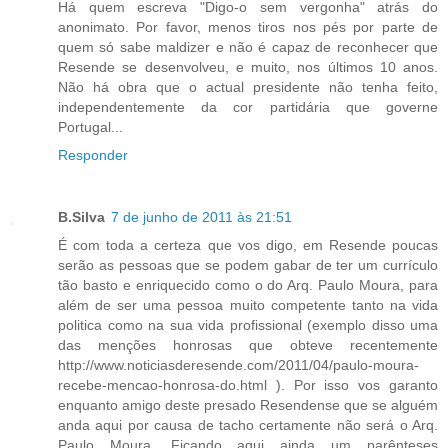
Há quem escreva "Digo-o sem vergonha" atrás do
anonimato. Por favor, menos tiros nos pés por parte de
quem só sabe maldizer e não é capaz de reconhecer que
Resende se desenvolveu, e muito, nos últimos 10 anos.
Não há obra que o actual presidente não tenha feito,
independentemente da cor partidária que governe
Portugal...
Responder
B.Silva
7 de junho de 2011 às 21:51
É com toda a certeza que vos digo, em Resende poucas
serão as pessoas que se podem gabar de ter um currículo
tão basto e enriquecido como o do Arq. Paulo Moura, para
além de ser uma pessoa muito competente tanto na vida
politica como na sua vida profissional (exemplo disso uma
das menções honrosas que obteve recentemente
http://www.noticiasderesende.com/2011/04/paulo-moura-
recebe-mencao-honrosa-do.html ). Por isso vos garanto
enquanto amigo deste presado Resendense que se alguém
anda aqui por causa de tacho certamente não será o Arq.
Paulo Moura. Ficando aqui ainda um parênteses