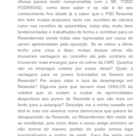
ofensa parece muito comprometida com o SR. TODO
PODEROSO, como deve saber e se não é do seu
conhecimento fica desde já a saber que o PSD Resende
tem feito muitas propostas tanto nas reuniões de câmara
como nas reuniões da assembleia, todas elas muito bem
fundamentadas e trabalhadas de forma a contribuir para os
Resendenses sendo todas elas reprovadas por causa de
serem apresentadas pela oposição. Se se refere a obras
tenho uma coisa a dizer, muitas dessas obras não
trouxeram vantagens ao concelho até pelo contrário só
trouxeram mais encargos para os cofres da CMR. Quantos
são os empregos criados por essas obras? Quais a
vantagens para os jovens licenciados se fixarem em
Resende? Por acaso sabe a taxa de desemprego em
Resende? Diga-me para que servem esse CHULOS do
voleibol que só andam a roubar as oportunidades
desportivas aos jovens de Resende e que são mais um
fardo para a autarquia? Desculpe me a minha ousadia em
dizé-lo mas nós vivemos numa democracia que parece ter
desaparecido de Resende, os Resendenses têm medo de
se manifestar, pois como disse o nosso amigo anónimo se
não somos do mesmo partido do poder somos logo
marginalizados e postos de parte.. Faço lhe ainda uma