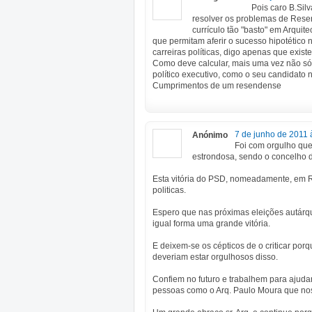
Pois caro B.Sil
resolver os problemas de Res
currículo tão "basto" em Arqui
que permitam aferir o sucesso hipotético
carreiras políticas, digo apenas que existe
Como deve calcular, mais uma vez não só 
político executivo, como o seu candidato
Cumprimentos de um resendense
7 de junho de 2011 
Anónimo
Foi com orgulho que
estrondosa, sendo o concelho d
Esta vitória do PSD, nomeadamente, em R
politicas.
Espero que nas próximas eleições autárq
igual forma uma grande vitória.
E deixem-se os cépticos de o criticar por
deveriam estar orgulhosos disso.
Confiem no futuro e trabalhem para ajuda
pessoas como o Arq. Paulo Moura que no