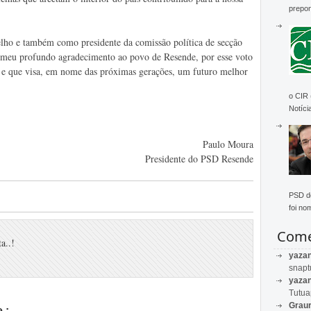
prepon
lho e também como presidente da comissão política de secção
 meu profundo agradecimento ao povo de Resende, por esse voto
, e que visa, em nome das próximas gerações, um futuro melhor
o CIR
Notícia
Paulo Moura
Presidente do PSD Resende
PSD de
foi no
Come
a..!
yaza
snapt
yaza
Tutu
Graur
 :