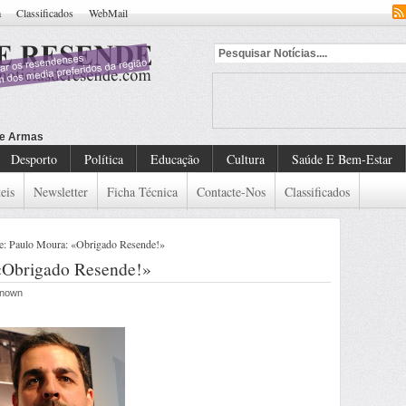
a
Classificados
WebMail
Desporto
Política
Educação
Cultura
Saúde E Bem-Estar
eis
Newsletter
Ficha Técnica
Contacte-Nos
Classificados
: Paulo Moura: «Obrigado Resende!»
«Obrigado Resende!»
known