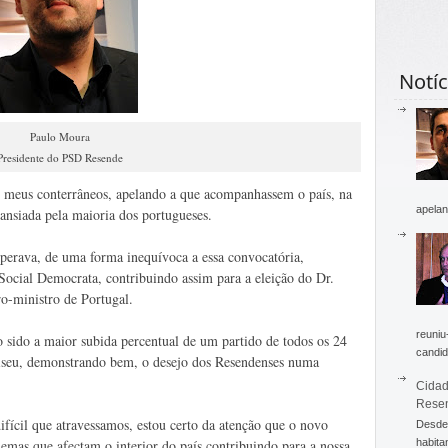
Notíc
Paulo Moura
Presidente do PSD Resende
s meus conterrâneos, apelando a que acompanhassem o país, na
apelan
nsiada pela maioria dos portugueses.
erava, de uma forma inequívoca a essa convocatória,
 Social Democrata, contribuindo assim para a eleição do Dr.
o-ministro de Portugal.
reuniu
o sido a maior subida percentual de um partido de todos os 24
candid
Viseu, demonstrando bem, o desejo dos Resendenses numa
Cidad
Rese
fícil que atravessamos, estou certo da atenção que o novo
Desde 
lemas que afectam o interior do país contribuindo para a nossa
habita