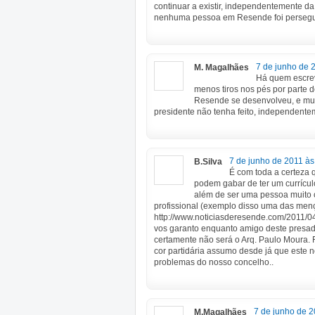
continuar a existir, independentemente da
nenhuma pessoa em Resende foi perseguid
7 de junho de 
M. Magalhães
Há quem escrev
menos tiros nos pés por parte
Resende se desenvolveu, e muit
presidente não tenha feito, independentem
7 de junho de 2011 às
B.Silva
É com toda a certeza
podem gabar de ter um currícul
além de ser uma pessoa muito c
profissional (exemplo disso uma das me
http://www.noticiasderesende.com/2011/0
vos garanto enquanto amigo deste presa
certamente não será o Arq. Paulo Moura.
cor partidária assumo desde já que este 
problemas do nosso concelho..
7 de junho de 2
M.Magalhães