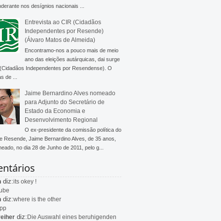
derante nos desígnios nacionais ...
Entrevista ao CIR (Cidadãos
Independentes por Resende)
(Álvaro Matos de Almeida)
Encontramo-nos a pouco mais de meio
ano das eleições autárquicas, dai surge
 (Cidadãos Independentes por Resendense). O
s de ...
Jaime Bernardino Alves nomeado
para Adjunto do Secretário de
Estado da Economia e
Desenvolvimento Regional
O ex-presidente da comissão política do
 Resende, Jaime Bernardino Alves, de 35 anos,
meado, no dia 28 de Junho de 2011, pelo g...
ntários
diz:
n
its okey !
ube
diz:
n
where is the other
app
diz:
eiher
Die Auswahl eines beruhigenden