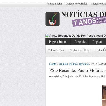
Página Inicial
Galeria Fotográfica
Meteorologi
Resende: Detido Cidadão Com M
Página Inicial
Resende
Região
O Concelho
Contactos Úteis
Links Út
Home
»
Opinião
,
Política
,
Resende
» PSD Resende
PSD Resende: Paulo Moura: 
terça-feira, 7 de junho de 2011 Publicado por Un