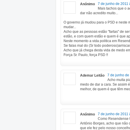
7 de junho de 2011 
Anónimo
Mais tachos que o a
dar não acredito muito...
O governo já mudou para o PSD e neste m
mudar...
Acho que as pessoas estão "fartas" de se
estão, e com quem estão e quem é que ap
Neste momento a vida politica em Resend
Se falas mal do (Sr todo poderoso)arriscas
Acho que já chega desta vida de medo e
Força Sr. Paulo, força PSD !!
7 de junho de
Ademar Leitão
Acho muita pi
medo de dar a cara. Se assim 
melhor, de quem é que têm me
7 de junho de 2011 
Anónimo
Como Resendense te
António Borges, acho que não 
que ele fez pelo nosso concelh