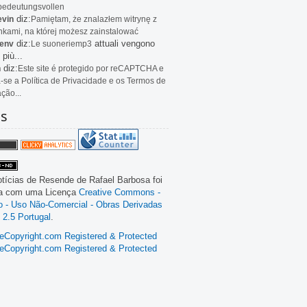
bedeutungsvollen
diz:
evin
Pamiętam, że znalazłem witrynę z
kami, na której możesz zainstalować
diz:
attuali vengono
env
Le
suoneriemp3
 più...
diz:
n
Este site é protegido por reCAPTCHA e
a-se a Política de Privacidade e os Termos de
ação...
as
tícias de Resende
de
Rafael Barbosa
foi
da com uma Licença
Creative Commons -
ão - Uso Não-Comercial - Obras Derivadas
 2.5 Portugal
.