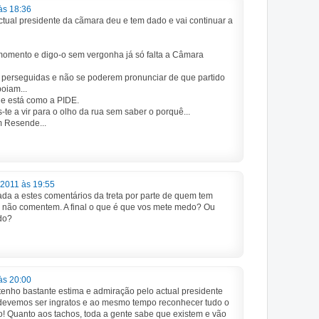
às 18:36
ctual presidente da cãmara deu e tem dado e vai continuar a
omento e digo-o sem vergonha já só falta a Câmara
r perseguidas e não se poderem pronunciar de que partido
oiam...
e está como a PIDE.
-te a vir para o olho da rua sem saber o porquê...
m Resende...
 2011 às 19:55
ada a estes comentários da treta por parte de quem tem
é não comentem. A final o que é que vos mete medo? Ou
do?
às 20:00
nho bastante estima e admiração pelo actual presidente
devemos ser ingratos e ao mesmo tempo reconhecer tudo o
o! Quanto aos tachos, toda a gente sabe que existem e vão