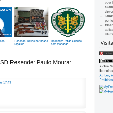
oder 
akak
dzwon
Tamk
per lo
Olse
aplic
Utiliz
Visit
nega
Resende: Detido por posse
Resende: Detido cidadão
ilegal de...
com mandado...
PSD Resende: Paulo Moura:
A obra
No
licencia
Atribuiç
Proibidas
às 17:43