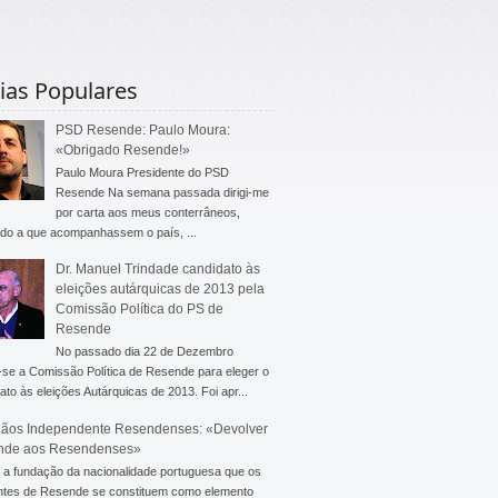
ias Populares
PSD Resende: Paulo Moura:
«Obrigado Resende!»
Paulo Moura Presidente do PSD
Resende Na semana passada dirigi-me
por carta aos meus conterrâneos,
do a que acompanhassem o país, ...
Dr. Manuel Trindade candidato às
eleições autárquicas de 2013 pela
Comissão Política do PS de
Resende
No passado dia 22 de Dezembro
-se a Comissão Política de Resende para eleger o
ato às eleições Autárquicas de 2013. Foi apr...
ãos Independente Resendenses: «Devolver
nde aos Resendenses»
a fundação da nacionalidade portuguesa que os
ntes de Resende se constituem como elemento