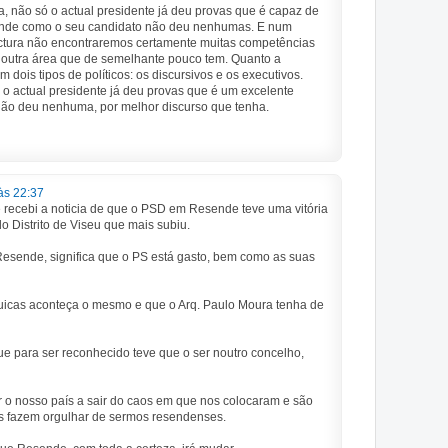
va, não só o actual presidente já deu provas que é capaz de
ende como o seu candidato não deu nenhumas. E num
tectura não encontraremos certamente muitas competências
 noutra área que de semelhante pouco tem. Quanto a
m dois tipos de políticos: os discursivos e os executivos.
o actual presidente já deu provas que é um excelente
 não deu nenhuma, por melhor discurso que tenha.
às 22:37
 recebi a noticia de que o PSD em Resende teve uma vitória
o Distrito de Viseu que mais subiu.
esende, significa que o PS está gasto, bem como as suas
uicas aconteça o mesmo e que o Arq. Paulo Moura tenha de
que para ser reconhecido teve que o ser noutro concelho,
r o nosso país a sair do caos em que nos colocaram e são
s fazem orgulhar de sermos resendenses.