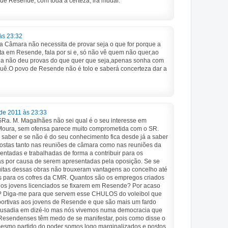
que Resende, com toda a certeza, irá mudar.
às 23:32
da Câmara não necessita de provar seja o que for porque a
eita em Resende, fala por si e, só não vê quem não quer,ao
nda não deu provas do que quer que seja,apenas sonha com
uê.O povo de Resende não é tolo e saberá concerteza dar a
 de 2011 às 23:33
SRa. M. Magalhães não sei qual é o seu interesse em
Moura, sem ofensa parece muito comprometida com o SR.
er e se não é do seu conhecimento fica desde já a saber
ostas tanto nas reuniões de câmara como nas reuniões da
ntadas e trabalhadas de forma a contribuir para os
s por causa de serem apresentadas pela oposição. Se se
muitas dessas obras não trouxeram vantagens ao concelho até
os para os cofres da CMR. Quantos são os empregos criados
 os jovens licenciados se fixarem em Resende? Por acaso
 Diga-me para que servem esse CHULOS do voleibol que
ortivas aos jovens de Resende e que são mais um fardo
ousadia em dizé-lo mas nós vivemos numa democracia que
Resendenses têm medo de se manifestar, pois como disse o
smo partido do poder somos logo marginalizados e postos