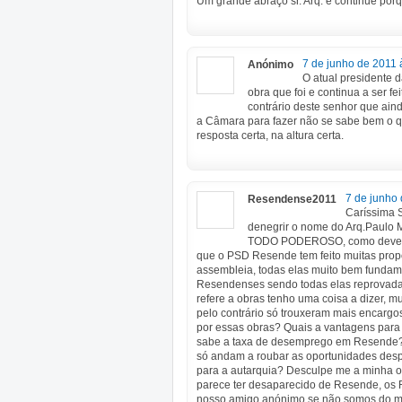
Um grande abraço sr. Arq. e continue por
7 de junho de 2011 
Anónimo
O atual presidente 
obra que foi e continua a ser f
contrário deste senhor que ai
a Câmara para fazer não se sabe bem o q
resposta certa, na altura certa.
7 de junho
Resendense2011
Caríssima 
denegrir o nome do Arq.Paulo 
TODO PODEROSO, como deve sab
que o PSD Resende tem feito muitas prop
assembleia, todas elas muito bem fundame
Resendenses sendo todas elas reprovada
refere a obras tenho uma coisa a dizer, 
pelo contrário só trouxeram mais encarg
por essas obras? Quais a vantagens para
sabe a taxa de desemprego em Resende?
só andam a roubar as oportunidades desp
para a autarquia? Desculpe me a minha 
parece ter desaparecido de Resende, os 
nosso amigo anónimo se não somos do me