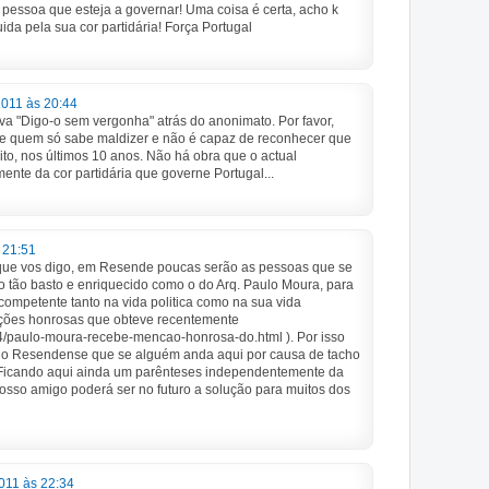
 pessoa que esteja a governar! Uma coisa é certa, acho k
a pela sua cor partidária! Força Portugal
2011 às 20:44
a "Digo-o sem vergonha" atrás do anonimato. Por favor,
 de quem só sabe maldizer e não é capaz de reconhecer que
o, nos últimos 10 anos. Não há obra que o actual
ente da cor partidária que governe Portugal...
 21:51
 que vos digo, em Resende poucas serão as pessoas que se
o tão basto e enriquecido como o do Arq. Paulo Moura, para
ompetente tanto na vida politica como na sua vida
nções honrosas que obteve recentemente
4/paulo-moura-recebe-mencao-honrosa-do.html ). Por isso
do Resendense que se alguém anda aqui por causa de tacho
 Ficando aqui ainda um parênteses independentemente da
nosso amigo poderá ser no futuro a solução para muitos dos
011 às 22:34