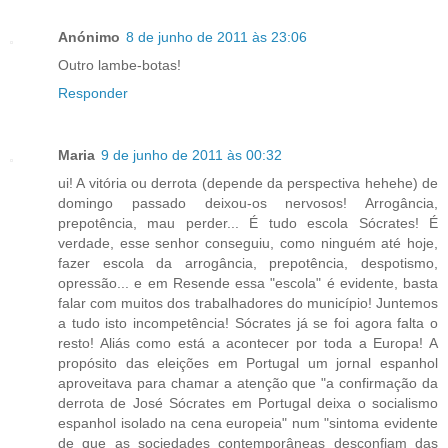
Anónimo
8 de junho de 2011 às 23:06
Outro lambe-botas!
Responder
Maria
9 de junho de 2011 às 00:32
ui! A vitória ou derrota (depende da perspectiva hehehe) de
domingo passado deixou-os nervosos! Arrogância,
prepotência, mau perder... É tudo escola Sócrates! É
verdade, esse senhor conseguiu, como ninguém até hoje,
fazer escola da arrogância, prepotência, despotismo,
opressão... e em Resende essa "escola" é evidente, basta
falar com muitos dos trabalhadores do município! Juntemos
a tudo isto incompetência! Sócrates já se foi agora falta o
resto! Aliás como está a acontecer por toda a Europa! A
propósito das eleições em Portugal um jornal espanhol
aproveitava para chamar a atenção que "a confirmação da
derrota de José Sócrates em Portugal deixa o socialismo
espanhol isolado na cena europeia" num "sintoma evidente
de que as sociedades contemporâneas desconfiam das