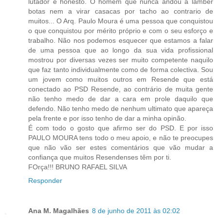
lutador e honesto. O homem que nunca andou a lamber
botas nem a virar casacas por tacho ao contrario de
muitos... O Arq. Paulo Moura é uma pessoa que conquistou
o que conquistou por mérito próprio e com o seu esforço e
trabalho. Não nos podemos esquecer que estamos a falar
de uma pessoa que ao longo da sua vida profissional
mostrou por diversas vezes ser muito competente naquilo
que faz tanto individualmente como de forma colectiva. Sou
um jovem como muitos outros em Resende que está
conectado ao PSD Resende, ao contrário de muita gente
não tenho medo de dar a cara em prole daquilo que
defendo. Não tenho medo de nenhum ultimato que apareça
pela frente e por isso tenho de dar a minha opinão.
É com todo o gosto que afirmo ser do PSD. E por isso
PAULO MOURA tens todo o meu apoio, e não te preocupes
que não vão ser estes comentários que vão mudar a
confiança que muitos Resendenses têm por ti.
FOrça!!! BRUNO RAFAEL SILVA
Responder
Ana M. Magalhães
8 de junho de 2011 às 02:02