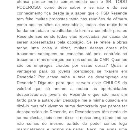
ofensa parece muito comprometida com o SR. TODO
PODEROSO, como deve saber e se não é do seu
conhecimento fica desde já a saber que o PSD Resende
tem feito muitas propostas tanto nas reuniões de câmara
como nas reuniões da assembleia, todas elas muito bem
fundamentadas e trabalhadas de forma a contribuir para os
Resendenses sendo todas elas reprovadas por causa de
serem apresentadas pela oposição. Se se refere a obras
tenho uma coisa a dizer, muitas dessas obras não
trouxeram vantagens ao concelho até pelo contrário só
trouxeram mais encargos para os cofres da CMR. Quantos
são os empregos criados por essas obras? Quais a
vantagens para os jovens licenciados se fixarem em
Resende? Por acaso sabe a taxa de desemprego em
Resende? Diga-me para que servem esse CHULOS do
voleibol que só andam a roubar as oportunidades
desportivas aos jovens de Resende e que são mais um
fardo para a autarquia? Desculpe me a minha ousadia em
dizé-lo mas nós vivemos numa democracia que parece ter
desaparecido de Resende, os Resendenses têm medo de
se manifestar, pois como disse o nosso amigo anónimo se
não somos do mesmo partido do poder somos logo
marginalizados e postos de parte.. Faço lhe ainda uma