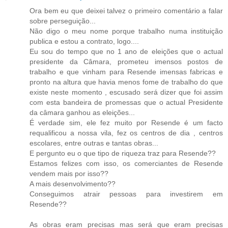
Ora bem eu que deixei talvez o primeiro comentário a falar
sobre perseguição...
Não digo o meu nome porque trabalho numa instituição
publica e estou a contrato, logo....
Eu sou do tempo que no 1 ano de eleições que o actual
presidente da Câmara, prometeu imensos postos de
trabalho e que vinham para Resende imensas fabricas e
pronto na altura que havia menos fome de trabalho do que
existe neste momento , escusado será dizer que foi assim
com esta bandeira de promessas que o actual Presidente
da câmara ganhou as eleições...
É verdade sim, ele fez muito por Resende é um facto
requalificou a nossa vila, fez os centros de dia , centros
escolares, entre outras e tantas obras...
E pergunto eu o que tipo de riqueza traz para Resende??
Estamos felizes com isso, os comerciantes de Resende
vendem mais por isso??
A mais desenvolvimento??
Conseguimos atrair pessoas para investirem em
Resende??
As obras eram precisas mas será que eram precisas