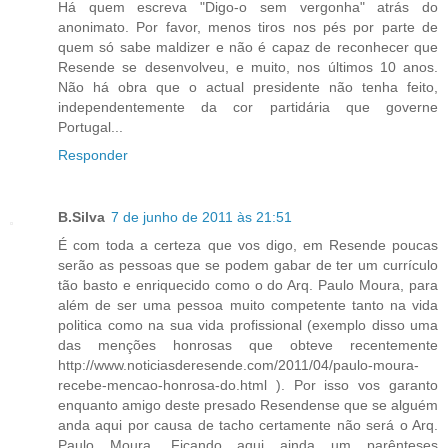
Há quem escreva "Digo-o sem vergonha" atrás do
anonimato. Por favor, menos tiros nos pés por parte de
quem só sabe maldizer e não é capaz de reconhecer que
Resende se desenvolveu, e muito, nos últimos 10 anos.
Não há obra que o actual presidente não tenha feito,
independentemente da cor partidária que governe
Portugal...
Responder
B.Silva
7 de junho de 2011 às 21:51
É com toda a certeza que vos digo, em Resende poucas
serão as pessoas que se podem gabar de ter um currículo
tão basto e enriquecido como o do Arq. Paulo Moura, para
além de ser uma pessoa muito competente tanto na vida
politica como na sua vida profissional (exemplo disso uma
das menções honrosas que obteve recentemente
http://www.noticiasderesende.com/2011/04/paulo-moura-
recebe-mencao-honrosa-do.html ). Por isso vos garanto
enquanto amigo deste presado Resendense que se alguém
anda aqui por causa de tacho certamente não será o Arq.
Paulo Moura. Ficando aqui ainda um parênteses