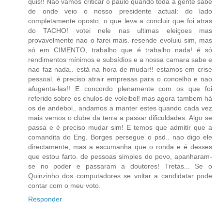
quis!! Nao vamos criticar o paulo quando toda a gente sabe
de onde veio o nosso presidente actual: do lado
completamente oposto, o que leva a concluir que foi atras
do TACHO! votei nele nas ultimas eleiçoes mas
provavelmente nao o farei mais. resende evoluiu sim, mas
só em CIMENTO, trabalho que é trabalho nada! é só
rendimentos mínimos e subsídios e a nossa camara sabe e
nao faz nada.. está na hora de mudar!! estamos em crise
pessoal. é preciso atrair empresas para o concelho e nao
afugenta-las!! E concordo plenamente com os que foi
referido sobre os chulos de voleibol! mas agora tambem há
os de andebol.. andamos a manter estes quando cada vez
mais vemos o clube da terra a passar dificuldades. Algo se
passa e é preciso mudar sim! E temos que admitir que a
comandita do Eng. Borges persegue o psd.. nao digo ele
directamente, mas a escumanha que o ronda e é desses
que estou farto. de pessoas simples do povo, apanharam-
se no poder e passaram a doutores! Tretas... Se o
Quinzinho dos computadores se voltar a candidatar pode
contar com o meu voto.
Responder