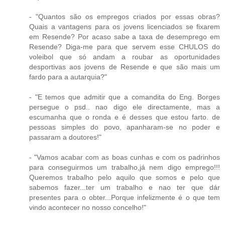
- "Quantos são os empregos criados por essas obras?
Quais a vantagens para os jovens licenciados se fixarem
em Resende? Por acaso sabe a taxa de desemprego em
Resende? Diga-me para que servem esse CHULOS do
voleibol que só andam a roubar as oportunidades
desportivas aos jovens de Resende e que são mais um
fardo para a autarquia?"
- "E temos que admitir que a comandita do Eng. Borges
persegue o psd.. nao digo ele directamente, mas a
escumanha que o ronda e é desses que estou farto. de
pessoas simples do povo, apanharam-se no poder e
passaram a doutores!"
- "Vamos acabar com as boas cunhas e com os padrinhos
para conseguirmos um trabalho,já nem digo emprego!!!
Queremos trabalho pelo aquilo que somos e pelo que
sabemos fazer...ter um trabalho e nao ter que dár
presentes para o obter...Porque infelizmente é o que tem
vindo acontecer no nosso concelho!"