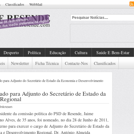
a
Classificados
WebMail
Desporto
Política
Educação
Cultura
Saúde E Bem-Estar
eis
Newsletter
Ficha Técnica
Contacte-Nos
Classificados
o para Adjunto do Secretário de Estado da Economia e Desenvolvimento
do para Adjunto do Secretário de Estado da
Regional
r Unknown
sidente da comissão política do PSD de Resende, Jaime
no Alves, de 35 anos, foi nomeado, no dia 28 de Junho de 2011,
erno para exercer o cargo de Adjunto do Secretário de Estado da
a e Desenvolvimento Regional, Dr. António Almeida