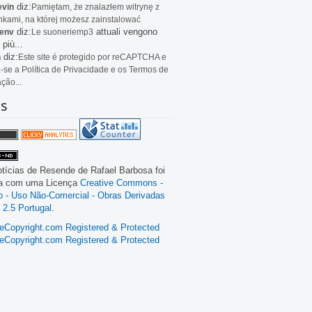
diz:
evin
Pamiętam, że znalazłem witrynę z
kami, na której możesz zainstalować
diz:
attuali vengono
env
Le
suoneriemp3
 più...
diz:
n
Este site é protegido por reCAPTCHA e
a-se a Política de Privacidade e os Termos de
ação...
as
tícias de Resende
de
Rafael Barbosa
foi
da com uma Licença
Creative Commons -
ão - Uso Não-Comercial - Obras Derivadas
 2.5 Portugal
.