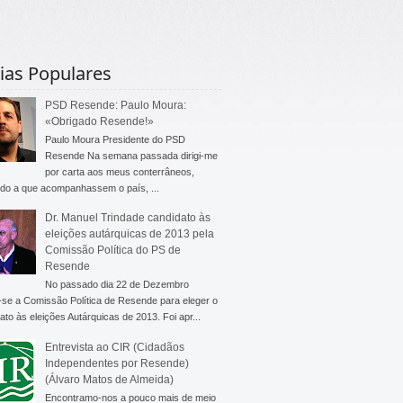
ias Populares
PSD Resende: Paulo Moura:
«Obrigado Resende!»
Paulo Moura Presidente do PSD
Resende Na semana passada dirigi-me
por carta aos meus conterrâneos,
do a que acompanhassem o país, ...
Dr. Manuel Trindade candidato às
eleições autárquicas de 2013 pela
Comissão Política do PS de
Resende
No passado dia 22 de Dezembro
-se a Comissão Política de Resende para eleger o
ato às eleições Autárquicas de 2013. Foi apr...
Entrevista ao CIR (Cidadãos
Independentes por Resende)
(Álvaro Matos de Almeida)
Encontramo-nos a pouco mais de meio