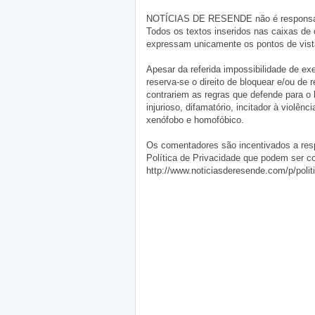
NOTÍCIAS DE RESENDE não é responsável 
Todos os textos inseridos nas caixas de
expressam unicamente os pontos de vista
Apesar da referida impossibilidade de 
reserva-se o direito de bloquear e/ou de
contrariem as regras que defende para o
injurioso, difamatório, incitador à violênc
xenófobo e homofóbico.
Os comentadores são incentivados a resp
Política de Privacidade que podem ser c
http://www.noticiasderesende.com/p/polit