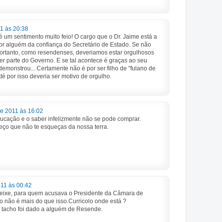
1 às 20:38
é um sentimento muito feio! O cargo que o Dr. Jaime está a
or alguém da confiança do Secretário de Estado. Se não
Portanto, como resendenses, deveriamos estar orgulhosos
zer parte do Governo. E se tal acontece é graças ao seu
emonstrou... Certamente não é por ser filho de "fulano de
Até por isso deveria ser motivo de orgulho.
de 2011 às 16:02
ucação e o saber infelizmente não se pode comprar.
eço que não te esqueças da nossa terra.
11 às 00:42
peixe, para quem acusava o Presidente da Câmara de
 não é mais do que isso.Curricolo onde está ?
o tacho foi dado a alguém de Resende.