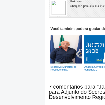
Unknown
Obrigado pela sua sua visit
Você também poderá gostar de
Executivo Municipal de
Anabela Oliveira:
Resende toma...
candidata...
7 comentários para "J
para Adjunto do Secret
Desenvolvimento Regio