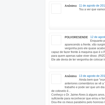
11 de agosto de 201
Anónimo
Tou a ver que vamos 
12 de agos
POLVORESENDE
Enquanto p
aparecendo a frente, vão surgi
vergonha pois ele quase acab
capaz de fazer frente à maquina que é 
para quem apenas sabe viver disso. (RIZOS
Ele ate devia de ter vergonha de colocar ist
13 de agosto de 201
Anónimo
Ainda bem que "voze
anteriores comentários se vê a 
trabalho e pode ser que um dia 
de cotovelo é...
Conheço o Dr. Jaime Alves à alguns anos.
suficiente para reconhecer que errou e fo
Dou-lhe os meus parabéns pelo honroso l