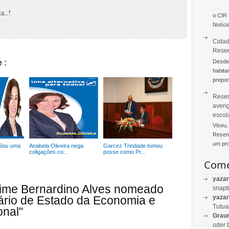
a..!
o CIR
Notícia
Cidad
Rese
Desde 
 :
habita
prepon
Resen
averi
escol
Viseu,
Resend
um pro
 Sou uma
Anabela Oliveira nega
Garcez Trindade tomou
coligações co...
posse como Pr...
Come
yaza
aime Bernardino Alves nomeado
snapt
yaza
ário de Estado da Economia e
Tutu
nal"
Graur
oder 