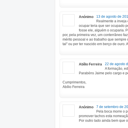
13 de agosto de 201
Anónimo
Realmente a inveja 
ocupar teria que ser ocupado p
fosse ele, alguém o ocuparia. 
por, pela primeira vez, um conterrâneo fa
mérito pessoal e ao trabalho que sempre d
tal" ou per ter nascido em berço de ouro. 
22 de agosto 
Abílio Ferreira
A formação, ed
Parabéns Jaime pelo cargo e p
Cumprimentos,
Abílio Ferreira
7 de setembro de 20
Anónimo
Pela boca morre o 
promover tachos esta nomeação
Por outro lado ainda bem que 