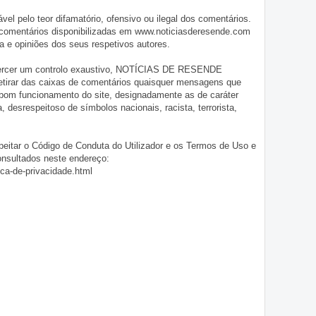
pelo teor difamatório, ofensivo ou ilegal dos comentários.
 comentários disponibilizadas em www.noticiasderesende.com
 e opiniões dos seus respetivos autores.
exercer um controlo exaustivo, NOTÍCIAS DE RESENDE
 retirar das caixas de comentários quaisquer mensagens que
 bom funcionamento do site, designadamente as de caráter
ia, desrespeitoso de símbolos nacionais, racista, terrorista,
eitar o Código de Conduta do Utilizador e os Termos de Uso e
onsultados neste endereço:
ica-de-privacidade.html