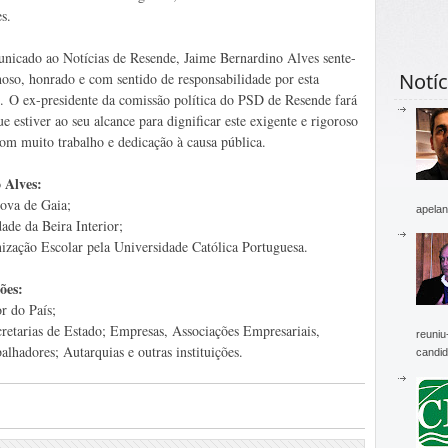
s.
icado ao Notícias de Resende, Jaime Bernardino Alves sente-
Notíc
hoso, honrado e com sentido de responsabilidade por esta
o. O ex-presidente da comissão política do PSD de Resende fará
e estiver ao seu alcance para dignificar este exigente e rigoroso
com muito trabalho e dedicação à causa pública.
 Alves:
ova de Gaia;
apelan
ade da Beira Interior;
zação Escolar pela Universidade Católica Portuguesa.
ões:
r do País;
cretarias de Estado; Empresas, Associações Empresariais,
reuniu
lhadores; Autarquias e outras instituições.
candid