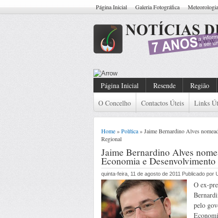
Página Inicial
Galeria Fotográfica
Meteorologi
Resende: Detido Cidadão Com Ma
Página Inicial
Resende
Região
O Concelho
Contactos Úteis
Links Út
Home
»
Política
» Jaime Bernardino Alves nomead
Regional
Jaime Bernardino Alves nomea
Economia e Desenvolvimento 
quinta-feira, 11 de agosto de 2011 Publicado po
O ex-pre
Bernardi
pelo gov
Economi