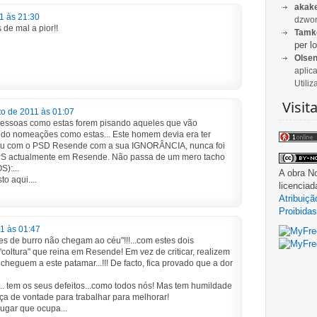
akak
1 às 21:30
dzwon
de mal a pior!!
Tamk
per lo
Olse
aplic
Utiliz
Visit
to de 2011 às 01:07
essoas como estas forem pisando aqueles que vão
ndo nomeações como estas... Este homem devia era ter
ou com o PSD Resende com a sua IGNORÂNCIA, nunca foi
o PS actualmente em Resende. Não passa de um mero tacho
):...
A obra
No
o aqui....
licencia
Atribuiç
Proibidas
1 às 01:47
s de burro não chegam ao céu"!!!...com estes dois
"coltura" que reina em Resende! Em vez de criticar, realizem
cheguem a este patamar...!!! De facto, fica provado que a dor
.. tem os seus defeitos...como todos nós! Mas tem humildade
rça de vontade para trabalhar para melhorar!
ugar que ocupa...