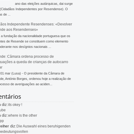
ano das eleições autárquicas, dai surge
 (Cidadãos Independentes por Resendense). O
s de ...
ãos Independente Resendenses: «Devolver
nde aos Resendenses»
a fundação da nacionalidade portuguesa que os
ntes de Resende se constituem como elemento
derante nos desígnios nacionais ...
de: Câmara ordena processo de
guações a queda de crianças de autocarro
ar
 01 mar (Lusa) - O presidente da Câmara de
e, António Borges, ordenou hoje a realização de
cesso de averiguações ao aciden...
ntários
diz:
n
its okey !
ube
diz:
n
where is the other
app
diz:
eiher
Die Auswahl eines beruhigenden
bedeutungsvollen