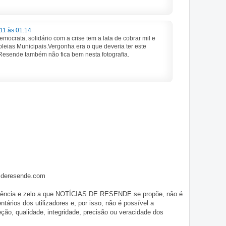
11 às 01:14
mocrata, solidário com a crise tem a lata de cobrar mil e
bleias Municipais.Vergonha era o que deveria ter este
Resende também não fica bem nesta fotografia.
asderesende.com
iligência e zelo a que NOTÍCIAS DE RESENDE se propõe, não é
tários dos utilizadores e, por isso, não é possível a
o, qualidade, integridade, precisão ou veracidade dos