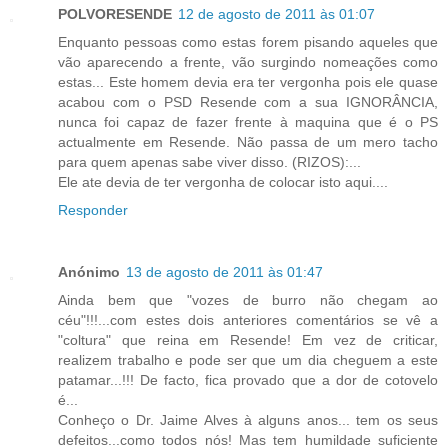
POLVORESENDE
12 de agosto de 2011 às 01:07
Enquanto pessoas como estas forem pisando aqueles que
vão aparecendo a frente, vão surgindo nomeações como
estas... Este homem devia era ter vergonha pois ele quase
acabou com o PSD Resende com a sua IGNORÂNCIA,
nunca foi capaz de fazer frente à maquina que é o PS
actualmente em Resende. Não passa de um mero tacho
para quem apenas sabe viver disso. (RIZOS):...
Ele ate devia de ter vergonha de colocar isto aqui....
Responder
Anónimo
13 de agosto de 2011 às 01:47
Ainda bem que "vozes de burro não chegam ao
céu"!!!...com estes dois anteriores comentários se vê a
"coltura" que reina em Resende! Em vez de criticar,
realizem trabalho e pode ser que um dia cheguem a este
patamar...!!! De facto, fica provado que a dor de cotovelo
é...
Conheço o Dr. Jaime Alves à alguns anos... tem os seus
defeitos...como todos nós! Mas tem humildade suficiente