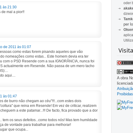
oder 
1 às 21:30
akak
de mal a pior!!
dzwon
Tamk
per lo
Olse
aplic
Utiliz
to de 2011 às 01:07
Visit
essoas como estas forem pisando aqueles que vão
ndo nomeações como estas... Este homem devia era ter
ou com o PSD Resende com a sua IGNORÂNCIA, nunca foi
o PS actualmente em Resende. Não passa de um mero tacho
):...
o aqui....
A obra
No
licencia
Atribuiç
Proibidas
1 às 01:47
s de burro não chegam ao céu"!!!...com estes dois
"coltura" que reina em Resende! Em vez de criticar, realizem
cheguem a este patamar...!!! De facto, fica provado que a dor
.. tem os seus defeitos...como todos nós! Mas tem humildade
rça de vontade para trabalhar para melhorar!
ugar que ocupa...