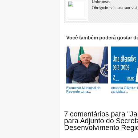
Unknown
Obrigado pela sua sua visit
Você também poderá gostar de
Executivo Municipal de
Anabela Oliveira:
Resende toma...
candidata...
7 comentários para "J
para Adjunto do Secret
Desenvolvimento Regio