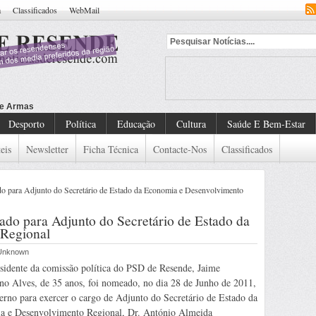
a
Classificados
WebMail
Desporto
Política
Educação
Cultura
Saúde E Bem-Estar
eis
Newsletter
Ficha Técnica
Contacte-Nos
Classificados
o para Adjunto do Secretário de Estado da Economia e Desenvolvimento
do para Adjunto do Secretário de Estado da
Regional
r Unknown
sidente da comissão política do PSD de Resende, Jaime
no Alves, de 35 anos, foi nomeado, no dia 28 de Junho de 2011,
erno para exercer o cargo de Adjunto do Secretário de Estado da
a e Desenvolvimento Regional, Dr. António Almeida