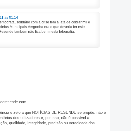
11 às 01:14
mocrata, solidário com a crise tem a lata de cobrar mil e
bleias Municipais.Vergonha era o que deveria ter este
Resende também não fica bem nesta fotografia.
asderesende.com
iligência e zelo a que NOTÍCIAS DE RESENDE se propõe, não é
tários dos utilizadores e, por isso, não é possível a
o, qualidade, integridade, precisão ou veracidade dos