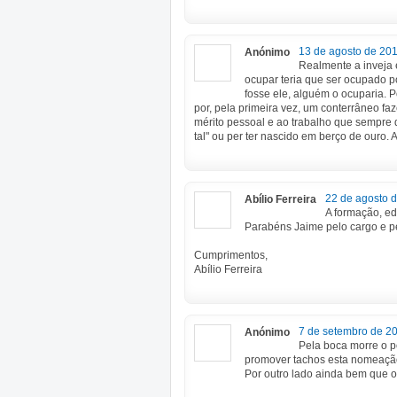
13 de agosto de 201
Anónimo
Realmente a inveja 
ocupar teria que ser ocupado p
fosse ele, alguém o ocuparia. 
por, pela primeira vez, um conterrâneo fa
mérito pessoal e ao trabalho que sempre d
tal" ou per ter nascido em berço de ouro. 
22 de agosto 
Abílio Ferreira
A formação, ed
Parabéns Jaime pelo cargo e p
Cumprimentos,
Abílio Ferreira
7 de setembro de 20
Anónimo
Pela boca morre o 
promover tachos esta nomeação
Por outro lado ainda bem que 