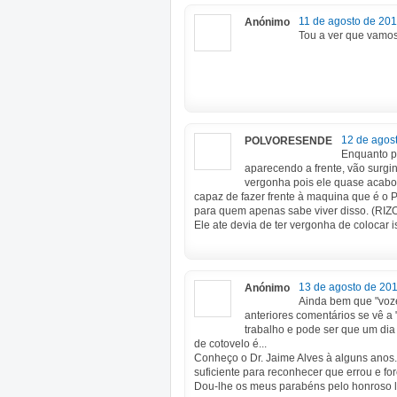
11 de agosto de 201
Anónimo
Tou a ver que vamos 
12 de agos
POLVORESENDE
Enquanto p
aparecendo a frente, vão surgi
vergonha pois ele quase acab
capaz de fazer frente à maquina que é 
para quem apenas sabe viver disso. (RIZOS
Ele ate devia de ter vergonha de colocar ist
13 de agosto de 201
Anónimo
Ainda bem que "voze
anteriores comentários se vê a 
trabalho e pode ser que um dia 
de cotovelo é...
Conheço o Dr. Jaime Alves à alguns anos.
suficiente para reconhecer que errou e fo
Dou-lhe os meus parabéns pelo honroso l