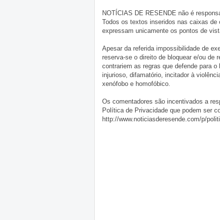
NOTÍCIAS DE RESENDE não é responsável 
Todos os textos inseridos nas caixas de
expressam unicamente os pontos de vista
Apesar da referida impossibilidade de 
reserva-se o direito de bloquear e/ou de
contrariem as regras que defende para o
injurioso, difamatório, incitador à violênc
xenófobo e homofóbico.
Os comentadores são incentivados a resp
Política de Privacidade que podem ser c
http://www.noticiasderesende.com/p/polit