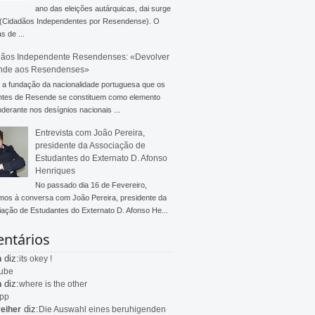
ano das eleições autárquicas, dai surge
 (Cidadãos Independentes por Resendense). O
s de ...
ãos Independente Resendenses: «Devolver
nde aos Resendenses»
a fundação da nacionalidade portuguesa que os
ntes de Resende se constituem como elemento
derante nos desígnios nacionais ...
Entrevista com João Pereira,
presidente da Associação de
Estudantes do Externato D. Afonso
Henriques
No passado dia 16 de Fevereiro,
mos à conversa com João Pereira, presidente da
ação de Estudantes do Externato D. Afonso He...
ntários
diz:
n
its okey !
ube
diz:
n
where is the other
app
diz:
eiher
Die Auswahl eines beruhigenden