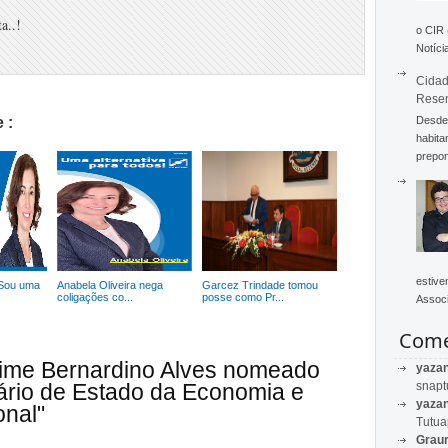
a..!
o CIR
Notícia
Cidad
Rese
Desde 
 :
habita
prepon
estive
 Sou uma
Anabela Oliveira nega
Garcez Trindade tomou
coligações co...
posse como Pr...
Associ
Come
aime Bernardino Alves nomeado
yaza
snapt
ário de Estado da Economia e
yaza
nal"
Tutu
Graur