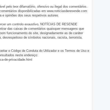
pelo teor difamatório, ofensivo ou ilegal dos comentários.
 comentários disponibilizadas em www.noticiasderesende.com
 e opiniões dos seus respetivos autores.
exercer um controlo exaustivo, NOTÍCIAS DE RESENDE
 retirar das caixas de comentários quaisquer mensagens que
 bom funcionamento do site, designadamente as de caráter
ia, desrespeitoso de símbolos nacionais, racista, terrorista,
eitar o Código de Conduta do Utilizador e os Termos de Uso e
onsultados neste endereço:
ica-de-privacidade.html