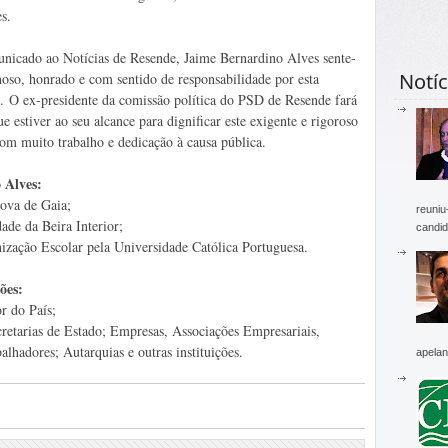
s.
icado ao Notícias de Resende, Jaime Bernardino Alves sente-
Notíc
hoso, honrado e com sentido de responsabilidade por esta
o. O ex-presidente da comissão política do PSD de Resende fará
e estiver ao seu alcance para dignificar este exigente e rigoroso
com muito trabalho e dedicação à causa pública.
 Alves:
ova de Gaia;
reuniu
ade da Beira Interior;
candid
zação Escolar pela Universidade Católica Portuguesa.
ões:
r do País;
cretarias de Estado; Empresas, Associações Empresariais,
lhadores; Autarquias e outras instituições.
apelan