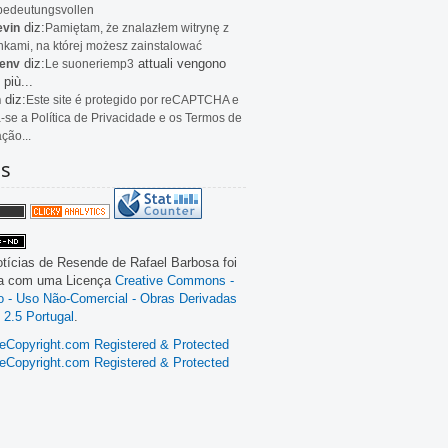
bedeutungsvollen
diz:
evin
Pamiętam, że znalazłem witrynę z
kami, na której możesz zainstalować
diz:
attuali vengono
env
Le
suoneriemp3
 più...
diz:
n
Este site é protegido por reCAPTCHA e
a-se a Política de Privacidade e os Termos de
ação...
as
tícias de Resende
de
Rafael Barbosa
foi
da com uma Licença
Creative Commons -
ão - Uso Não-Comercial - Obras Derivadas
 2.5 Portugal
.