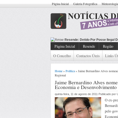
Página Inicial
Galeria Fotográfica
Meteorologi
Resende: Detido Cidadão Co
Página Inicial
Resende
Região
O Concelho
Contactos Úteis
Links Út
Home
»
Política
» Jaime Bernardino Alves nomead
Regional
Jaime Bernardino Alves nomea
Economia e Desenvolvimento 
quinta-feira, 11 de agosto de 2011 Publicado po
O ex-pre
Bernardi
pelo gov
Economi