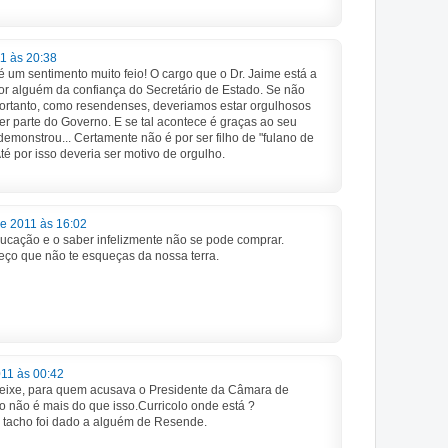
1 às 20:38
é um sentimento muito feio! O cargo que o Dr. Jaime está a
or alguém da confiança do Secretário de Estado. Se não
Portanto, como resendenses, deveriamos estar orgulhosos
zer parte do Governo. E se tal acontece é graças ao seu
emonstrou... Certamente não é por ser filho de "fulano de
Até por isso deveria ser motivo de orgulho.
de 2011 às 16:02
ucação e o saber infelizmente não se pode comprar.
eço que não te esqueças da nossa terra.
11 às 00:42
peixe, para quem acusava o Presidente da Câmara de
 não é mais do que isso.Curricolo onde está ?
o tacho foi dado a alguém de Resende.