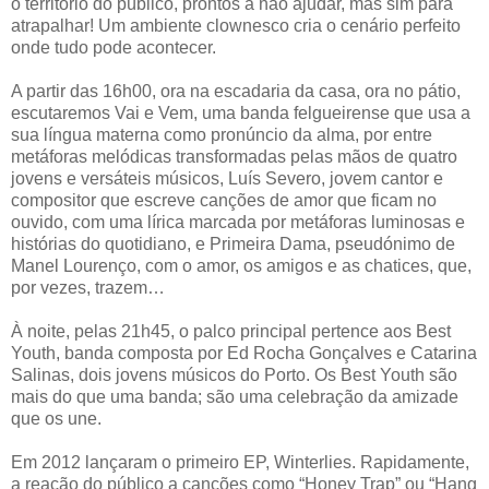
o território do público, prontos a não ajudar, mas sim para
atrapalhar! Um ambiente clownesco cria o cenário perfeito
onde tudo pode acontecer.
A partir das 16h00, ora na escadaria da casa, ora no pátio,
escutaremos Vai e Vem, uma banda felgueirense que usa a
sua língua materna como pronúncio da alma, por entre
metáforas melódicas transformadas pelas mãos de quatro
jovens e versáteis músicos, Luís Severo, jovem cantor e
compositor que escreve canções de amor que ficam no
ouvido, com uma lírica marcada por metáforas luminosas e
histórias do quotidiano, e Primeira Dama, pseudónimo de
Manel Lourenço, com o amor, os amigos e as chatices, que,
por vezes, trazem…
À noite, pelas 21h45, o palco principal pertence aos Best
Youth, banda composta por Ed Rocha Gonçalves e Catarina
Salinas, dois jovens músicos do Porto. Os Best Youth são
mais do que uma banda; são uma celebração da amizade
que os une.
Em 2012 lançaram o primeiro EP, Winterlies. Rapidamente,
a reação do público a canções como “Honey Trap” ou “Hang