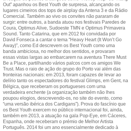
Out” apanhou os Best Youth de surpresa, alcançando os
lugares cimeiros dos tops de airplay da Antena 3 e da Rádio
Comercial. Também ao vivo os convites não pararam de
surgir: entre outros, a banda atuou nos festivais Paredes de
Coura, Optimus Alive, Sudoeste TMN e Optimus Primavera
Sound. Tanto Catarina, que em 2012 foi convidada por
David Fonseca a cantar o tema “Heavy Heart (It Won’t Go
Away)”, como Ed descrevem os Best Youth como uma
banda ambiciosa, no melhor dos sentidos, e provaram
essas vistas largas ao embarcarem na aventura There Must
Be a Place, partilhando vários palcos com os amigos We
Trust. Mas o raio de ação do grupo do Porto vai além das
fronteiras nacionais: em 2013, foram capazes de levar ao
delírio tanto os espectadores do festival Glimps, em Gent, na
Bélgica, que receberam os portugueses com uma
verdadeira enchente (a organização também não lhes
poupou elogios, descrevendo-os, no site do evento, como
“uma versão ibérica dos Cardigans”). Prova do fascínio que
os Best Youth exercem no público internacional foi, ainda,
também em 2013, a atuação na gala Pop-Eye, em Cáceres,
Espanha, onde receberam o prémio de Melhor Artista
Português. 2014 foi um ano essencialmente dedicado à