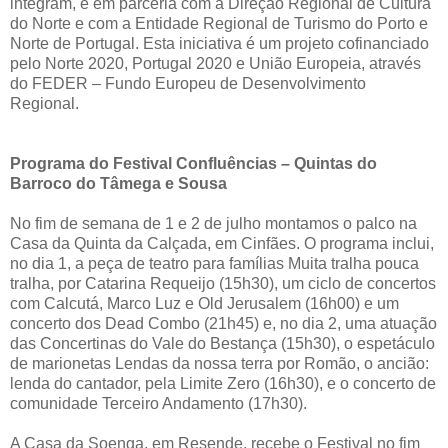
integram, e em parceria com a Direção Regional de Cultura
do Norte e com a Entidade Regional de Turismo do Porto e
Norte de Portugal. Esta iniciativa é um projeto cofinanciado
pelo Norte 2020, Portugal 2020 e União Europeia, através
do FEDER – Fundo Europeu de Desenvolvimento
Regional.
Programa do Festival Confluências – Quintas do
Barroco do Tâmega e Sousa
No fim de semana de 1 e 2 de julho montamos o palco na
Casa da Quinta da Calçada, em Cinfães. O programa inclui,
no dia 1, a peça de teatro para famílias Muita tralha pouca
tralha, por Catarina Requeijo (15h30), um ciclo de concertos
com Calcutá, Marco Luz e Old Jerusalem (16h00) e um
concerto dos Dead Combo (21h45) e, no dia 2, uma atuação
das Concertinas do Vale do Bestança (15h30), o espetáculo
de marionetas Lendas da nossa terra por Romão, o ancião:
lenda do cantador, pela Limite Zero (16h30), e o concerto de
comunidade Terceiro Andamento (17h30).
A Casa da Soenga, em Resende, recebe o Festival no fim