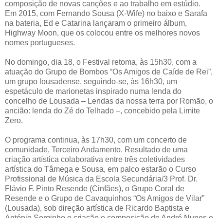
composição de novas canções e ao trabalho em estúdio.
Em 2015, com Fernando Sousa (X-Wife) no baixo e Sarafa
na bateria, Ed e Catarina lançaram o primeiro álbum,
Highway Moon, que os colocou entre os melhores novos
nomes portugueses.
No domingo, dia 18, o Festival retoma, às 15h30, com a
atuação do Grupo de Bombos “Os Amigos de Caíde de Rei”,
um grupo lousadense, seguindo-se, às 16h30, um
espetáculo de marionetas inspirado numa lenda do
concelho de Lousada – Lendas da nossa terra por Romão, o
ancião: lenda do Zé do Telhado –, concebido pela Limite
Zero.
O programa continua, às 17h30, com um concerto de
comunidade, Terceiro Andamento. Resultado de uma
criação artística colaborativa entre três coletividades
artística do Tâmega e Sousa, em palco estarão o Curso
Profissional de Música da Escola Secundária/3 Prof. Dr.
Flávio F. Pinto Resende (Cinfães), o Grupo Coral de
Resende e o Grupo de Cavaquinhos “Os Amigos de Vilar”
(Lousada), sob direção artística de Ricardo Baptista e
António Serginho e criação e composição de André Nunes e