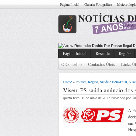
Página Inicial
Galeria Fotográfica
Meteorologi
Resende: Detido Ci
Página Inicial
Resende
Região
O Concelho
Contactos Úteis
Links Út
Home
»
Política
,
Região
,
Saúde e Bem-Estar
,
Vise
Viseu: PS saúda anúncio dos 
quinta-feira, 11 de maio de 2017 Publicado por 
A Fe
deci
em V
Hosp