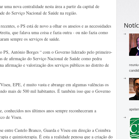
ar uma nova centralidade nesta área a partir da capital de
idade do Serviço Nacional de Saúde na região.
Notíc
recentes, o PS está de novo a olhar os anseios e as necessidades
reita, que falava uma coisa e fazia outra - ou não fazia como
zaram sempre os serviços de saúde.
do PS, António Borges “ com o Governo liderado pelo primeiro-
icas de afirmação do Serviço Nacional de Saúde como pedra
 na afirmação e valorização dos serviços públicos no distrito de
reuniu
candid
/Viseu, EPE, é muito vasta e abrange em algumas valências os
vindo mais de 500 mil habitantes. É também isso que o Governo
apelan
ade, conhecidos nos últimos anos sempre reconheceram a
ico de Viseu.
se entre Castelo Branco, Guarda e Viseu em direção a Coimbra
rapia e quimioterapia. É esta a realidade penosa que a criação do