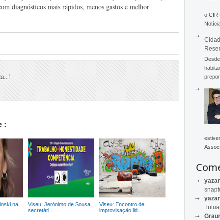
com diagnósticos mais rápidos, menos gastos e melhor
o CIR
Notícia
Cidad
Rese
Desde 
habita
a..!
prepon
 :
estive
Associ
Come
yaza
snapt
yaza
inski na
Viseu: Jerónimo de Sousa,
Viseu: Encontro de
Tutu
secretári...
improvisação lid...
Graur