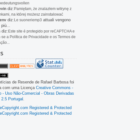
bedeutungsvollen
diz:
evin
Pamiętam, że znalazłem witrynę z
kami, na której możesz zainstalować
diz:
attuali vengono
env
Le
suoneriemp3
 più...
diz:
n
Este site é protegido por reCAPTCHA e
a-se a Política de Privacidade e os Termos de
ação...
as
tícias de Resende
de
Rafael Barbosa
foi
da com uma Licença
Creative Commons -
ão - Uso Não-Comercial - Obras Derivadas
 2.5 Portugal
.