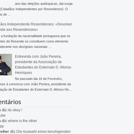
ano das eleições autárquicas, dai surge
 (Cidadãos Independentes por Resendense). O
s de ...
ãos Independente Resendenses: «Devolver
nde aos Resendenses»
a fundação da nacionalidade portuguesa que os
ntes de Resende se constituem como elemento
derante nos desígnios nacionais ...
Entrevista com João Pereira,
presidente da Associação de
Estudantes do Externato D. Afonso
Henriques
No passado dia 16 de Fevereiro,
mos à conversa com João Pereira, presidente da
ação de Estudantes do Externato D. Afonso He...
ntários
diz:
n
its okey !
ube
diz:
n
where is the other
app
diz:
eiher
Die Auswahl eines beruhigenden