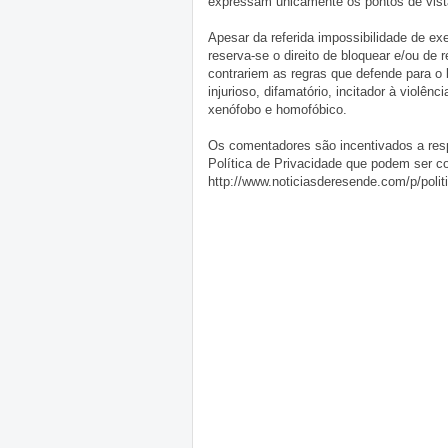
expressam unicamente os pontos de vista
Apesar da referida impossibilidade de 
reserva-se o direito de bloquear e/ou de
contrariem as regras que defende para o
injurioso, difamatório, incitador à violênc
xenófobo e homofóbico.
Os comentadores são incentivados a resp
Política de Privacidade que podem ser c
http://www.noticiasderesende.com/p/polit