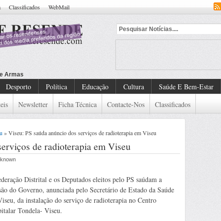
a
Classificados
WebMail
Desporto
Política
Educação
Cultura
Saúde E Bem-Estar
eis
Newsletter
Ficha Técnica
Contacte-Nos
Classificados
u
» Viseu: PS saúda anúncio dos serviços de radioterapia em Viseu
serviços de radioterapia em Viseu
Unknown
deração Distrital e os Deputados eleitos pelo PS saúdam a
são do Governo, anunciada pelo Secretário de Estado da Saúde
iseu, da instalação do serviço de radioterapia no Centro
italar Tondela- Viseu.