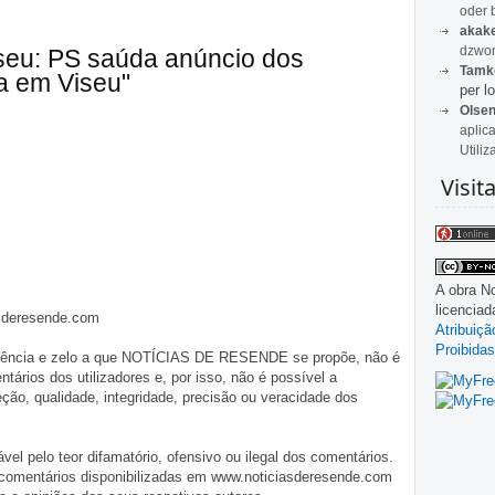
oder 
akak
dzwon
iseu: PS saúda anúncio dos
Tamk
ia em Viseu"
per lo
Olse
aplic
Utiliz
Visit
A obra
No
licencia
asderesende.com
Atribuiç
Proibidas
iligência e zelo a que NOTÍCIAS DE RESENDE se propõe, não é
tários dos utilizadores e, por isso, não é possível a
o, qualidade, integridade, precisão ou veracidade dos
pelo teor difamatório, ofensivo ou ilegal dos comentários.
 comentários disponibilizadas em www.noticiasderesende.com