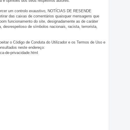
 e opiniões dos seus respetivos autores.
exercer um controlo exaustivo, NOTÍCIAS DE RESENDE
 retirar das caixas de comentários quaisquer mensagens que
 bom funcionamento do site, designadamente as de caráter
ia, desrespeitoso de símbolos nacionais, racista, terrorista,
eitar o Código de Conduta do Utilizador e os Termos de Uso e
onsultados neste endereço:
ica-de-privacidade.html