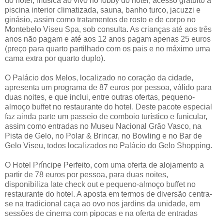
do hotel, música ao vivo no lobby do hotel, acesso gratuito à
piscina interior climatizada, sauna, banho turco, jacuzzi e
ginásio, assim como tratamentos de rosto e de corpo no
Montebelo Viseu Spa, sob consulta. As crianças até aos três
anos não pagam e até aos 12 anos pagam apenas 25 euros
(preço para quarto partilhado com os pais e no máximo uma
cama extra por quarto duplo).
O Palácio dos Melos, localizado no coração da cidade,
apresenta um programa de 87 euros por pessoa, válido para
duas noites, e que inclui, entre outras ofertas, pequeno-
almoço buffet no restaurante do hotel. Deste pacote especial
faz ainda parte um passeio de comboio turístico e funicular,
assim como entradas no Museu Nacional Grão Vasco, na
Pista de Gelo, no Polar & Brincar, no Bowling e no Bar de
Gelo Viseu, todos localizados no Palácio do Gelo Shopping.
O Hotel Príncipe Perfeito, com uma oferta de alojamento a
partir de 78 euros por pessoa, para duas noites,
disponibiliza late check out e pequeno-almoço buffet no
restaurante do hotel. A aposta em termos de diversão centra-
se na tradicional caça ao ovo nos jardins da unidade, em
sessões de cinema com pipocas e na oferta de entradas