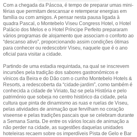
Com a chegada da Páscoa, é tempo de preparar umas mini-
férias que permitam descansar e retemperar energias em
família ou com amigos. A pensar nesta pausa ligada à
quadra Pascal, o Montebelo Viseu Congress Hotel, o Hotel
Palácio dos Melos e o Hotel Príncipe Perfeito prepararam
vários programas de alojamento que associam o conforto ao
“descanso ativo”, proporcionando assim condições ótimas
para conhecer ou redescobrir Viseu, naquele que é o ano
oficial para visitar a cidade.
Partindo de uma estadia requintada, na qual se inscrevem
incursões pela tradição dos sabores gastronómicos e
vínicos da Beira e do Dão com o cunho Montebelo Hotels &
Resorts, a redescoberta da “cidade-jardim”, como também é
conhecida a cidade de Viriato, faz-se pela História e pelo
património que sobeja no centro histórico da cidade, pela
cultura que pinta de dinamismo as ruas e ruelas de Viseu,
pelas atividades de animação que fervilham no coração
viseense e pelas tradições pascais que se celebram durante
a Semana Santa. De entre os vários locais de animação a
não perder na cidade, as sugestões daquelas unidades
hoteleiras recaem sobre os imperdíveis Pista de Gelo e Bar