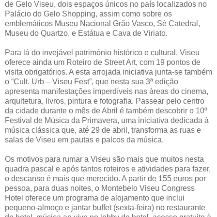
de Gelo Viseu, dois espaços únicos no país localizados no
Palácio do Gelo Shopping, assim como sobre os
emblemáticos Museu Nacional Grão Vasco, Sé Catedral,
Museu do Quartzo, e Estátua e Cava de Viriato.
Para lá do invejável património histórico e cultural, Viseu
oferece ainda um Roteiro de Street Art, com 19 pontos de
visita obrigatórios. A esta arrojada iniciativa junta-se também
o “Cult. Urb – Viseu Fest”, que nesta sua 3ª edição
apresenta manifestações imperdíveis nas áreas do cinema,
arquitetura, livros, pintura e fotografia. Passear pelo centro
da cidade durante o mês de Abril é também descobrir o 10º
Festival de Música da Primavera, uma iniciativa dedicada à
música clássica que, até 29 de abril, transforma as ruas e
salas de Viseu em pautas e palcos da música.
Os motivos para rumar a Viseu são mais que muitos nesta
quadra pascal e após tantos roteiros e atividades para fazer,
o descanso é mais que merecido. A partir de 155 euros por
pessoa, para duas noites, o Montebelo Viseu Congress
Hotel oferece um programa de alojamento que inclui
pequeno-almoço e jantar buffet (sexta-feira) no restaurante